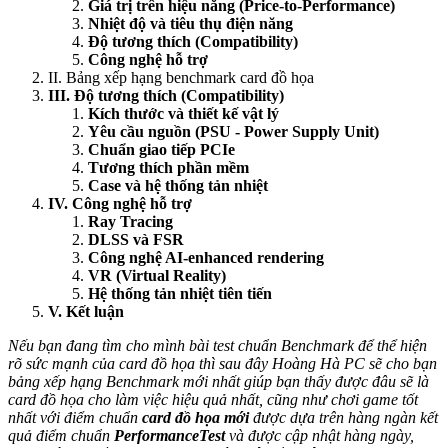
Giá trị trên hiệu năng (Price-to-Performance)
Nhiệt độ và tiêu thụ điện năng
Độ tương thích (Compatibility)
Công nghệ hỗ trợ
II. Bảng xếp hạng benchmark card đồ họa
III. Độ tương thích (Compatibility)
Kích thước và thiết kế vật lý
Yêu cầu nguồn (PSU - Power Supply Unit)
Chuẩn giao tiếp PCIe
Tương thích phần mềm
Case và hệ thống tản nhiệt
IV. Công nghệ hỗ trợ
Ray Tracing
DLSS và FSR
Công nghệ AI-enhanced rendering
VR (Virtual Reality)
Hệ thống tản nhiệt tiên tiến
V. Kết luận
Nếu bạn đang tìm cho mình bài test chuẩn Benchmark để thể hiện
rõ sức mạnh của card đồ họa thì sau đây Hoàng Hà PC sẽ cho bạn
bảng xếp hạng Benchmark mới nhất giúp bạn thấy được đâu sẽ là
card đồ họa cho làm việc hiệu quả nhất, cũng như chơi game tốt
nhất
với điểm chuẩn
card đồ họa mới
được dựa trên hàng ngàn kết
quả điểm chuẩn
PerformanceTest
và được cập nhật hàng ngày,