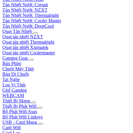
Tản Nhiệt Nước Corsair
Tản Nhiệt Nước NZXT
Tản Nhiệt Nước Thermalright
Tản Nhiệt Nước Cooler Master
Tản Nhiệt Nước DeepCool
Quạt Tản Nhiệt
Quạt tản nhiệt NZXT
Quạt tản nhiệt Thermalright
Quạt tản nhiệt Xigmatek
Quạt tản nhiệt Coolermaster
Gaming Gear
Bàn Phím
Chuột Máy Tính
Bàn Di Chuột
Tai Nghe
Loa Vi Tính
Ghế Gaming
WEBCAM
Thiết Bị Mạng
Thiết Bị Phát Wifi
Bộ Phát Wifi Asus
Bộ Phát Wifi Linksys
USB - Card Mạng
Card Wifi
Card Lan