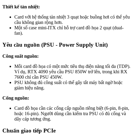
Thiết kế tản nhiệt:
Card với hệ thống tản nhiệt 3 quạt hoặc buồng hơi có thể yêu
cầu không gian rộng hơn.
Một số case mini-ITX chỉ hỗ trợ card đồ họa 2 quạt (dual-
fan).
Yêu cầu nguồn (PSU - Power Supply Unit)
Công suất nguồn:
Mỗi card đồ họa có một mức tiêu thụ điện năng tối đa (TDP).
Ví dụ, RTX 4090 yêu cầu PSU 850W trở lên, trong khi RX
7600 chỉ cần PSU 450W.
PSU không đủ công suất có thể gây tắt máy bất ngờ hoặc
giảm hiệu năng.
Cổng nguồn:
Card đồ họa cần các cổng cấp nguồn riêng biệt (6-pin, 8-pin,
hoặc 16-pin). Người dùng cần kiểm tra PSU có đủ cổng và
dây cáp tương ứng.
Chuẩn giao tiếp PCIe