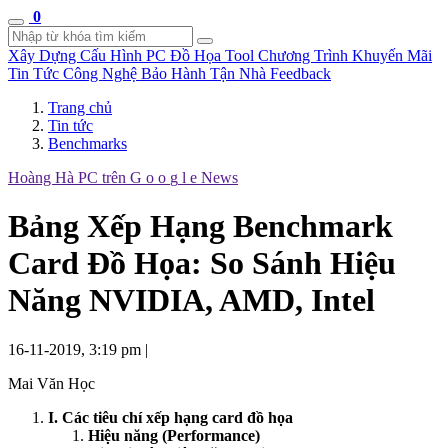
0
Xây Dựng Cấu Hình
PC Đồ Họa Tool
Chương Trình Khuyến Mãi
Tin Tức Công Nghệ
Bảo Hành Tận Nhà
Feedback
Trang chủ
Tin tức
Benchmarks
Hoàng Hà PC trên
G
o
o
g
l
e
News
Bảng Xếp Hạng Benchmark
Card Đồ Họa: So Sánh Hiệu
Năng NVIDIA, AMD, Intel
16-11-2019, 3:19 pm
|
Mai Văn Học
I. Các tiêu chí xếp hạng card đồ họa
Hiệu năng (Performance)