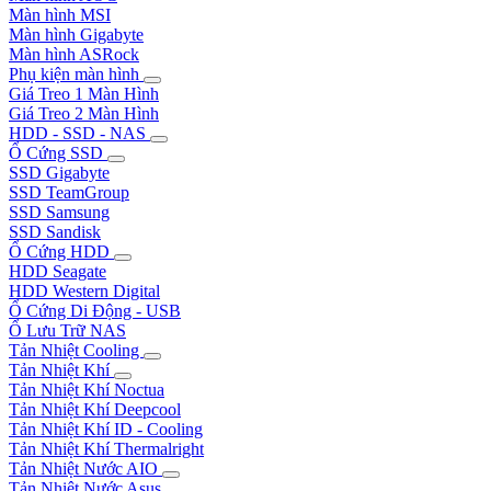
Màn hình MSI
Màn hình Gigabyte
Màn hình ASRock
Phụ kiện màn hình
Giá Treo 1 Màn Hình
Giá Treo 2 Màn Hình
HDD - SSD - NAS
Ổ Cứng SSD
SSD Gigabyte
SSD TeamGroup
SSD Samsung
SSD Sandisk
Ổ Cứng HDD
HDD Seagate
HDD Western Digital
Ổ Cứng Di Động - USB
Ổ Lưu Trữ NAS
Tản Nhiệt Cooling
Tản Nhiệt Khí
Tản Nhiệt Khí Noctua
Tản Nhiệt Khí Deepcool
Tản Nhiệt Khí ID - Cooling
Tản Nhiệt Khí Thermalright
Tản Nhiệt Nước AIO
Tản Nhiệt Nước Asus