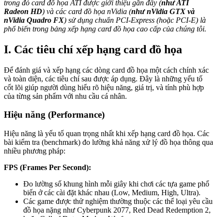
trong đó
card đồ họa ATI được giới thiệu gần đây (
như ATI
Radeon HD
) và các card đồ họa nVidia (
như nVidia GTX và
nVidia Quadro FX
) sử dụng chuẩn PCI-Express (hoặc PCI-E) là
phổ biến trong bảng xếp hạng card đồ họa cao cấp của chúng tôi.
I. Các tiêu chí xếp hạng card đồ họa
Để đánh giá và xếp hạng các dòng card đồ họa một cách chính xác
và toàn diện, các tiêu chí sau được áp dụng. Đây là những yếu tố
cốt lõi giúp người dùng hiểu rõ hiệu năng, giá trị, và tính phù hợp
của từng sản phẩm với nhu cầu cá nhân.
Hiệu năng (Performance)
Hiệu năng là yếu tố quan trọng nhất khi xếp hạng card đồ họa. Các
bài kiểm tra (benchmark) đo lường khả năng xử lý đồ họa thông qua
nhiều phương pháp:
FPS (Frames Per Second):
Đo lường số khung hình mỗi giây khi chơi các tựa game phổ
biến ở các cài đặt khác nhau (Low, Medium, High, Ultra).
Các game được thử nghiệm thường thuộc các thể loại yêu cầu
đồ họa nặng như Cyberpunk 2077, Red Dead Redemption 2,