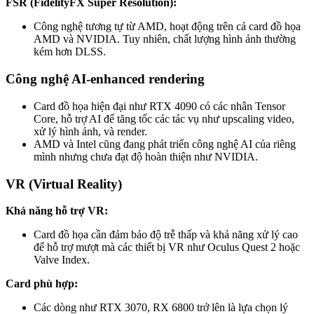
FSR (FidelityFX Super Resolution):
Công nghệ tương tự từ AMD, hoạt động trên cả card đồ họa
AMD và NVIDIA. Tuy nhiên, chất lượng hình ảnh thường
kém hơn DLSS.
Công nghệ AI-enhanced rendering
Card đồ họa hiện đại như RTX 4090 có các nhân Tensor
Core, hỗ trợ AI để tăng tốc các tác vụ như upscaling video,
xử lý hình ảnh, và render.
AMD và Intel cũng đang phát triển công nghệ AI của riêng
mình nhưng chưa đạt độ hoàn thiện như NVIDIA.
VR (Virtual Reality)
Khả năng hỗ trợ VR:
Card đồ họa cần đảm bảo độ trễ thấp và khả năng xử lý cao
để hỗ trợ mượt mà các thiết bị VR như Oculus Quest 2 hoặc
Valve Index.
Card phù hợp:
Các dòng như RTX 3070, RX 6800 trở lên là lựa chọn lý