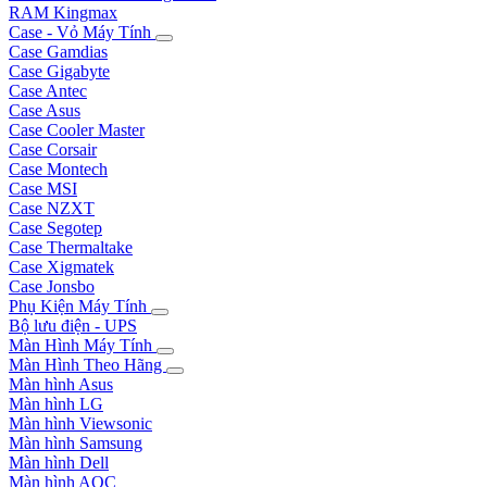
RAM Kingmax
Case - Vỏ Máy Tính
Case Gamdias
Case Gigabyte
Case Antec
Case Asus
Case Cooler Master
Case Corsair
Case Montech
Case MSI
Case NZXT
Case Segotep
Case Thermaltake
Case Xigmatek
Case Jonsbo
Phụ Kiện Máy Tính
Bộ lưu điện - UPS
Màn Hình Máy Tính
Màn Hình Theo Hãng
Màn hình Asus
Màn hình LG
Màn hình Viewsonic
Màn hình Samsung
Màn hình Dell
Màn hình AOC