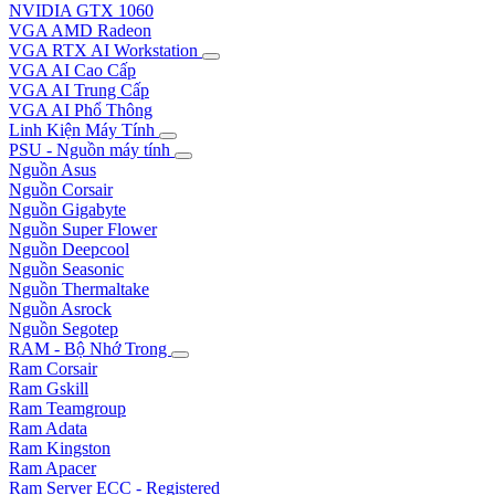
NVIDIA GTX 1060
VGA AMD Radeon
VGA RTX AI Workstation
VGA AI Cao Cấp
VGA AI Trung Cấp
VGA AI Phổ Thông
Linh Kiện Máy Tính
PSU - Nguồn máy tính
Nguồn Asus
Nguồn Corsair
Nguồn Gigabyte
Nguồn Super Flower
Nguồn Deepcool
Nguồn Seasonic
Nguồn Thermaltake
Nguồn Asrock
Nguồn Segotep
RAM - Bộ Nhớ Trong
Ram Corsair
Ram Gskill
Ram Teamgroup
Ram Adata
Ram Kingston
Ram Apacer
Ram Server ECC - Registered