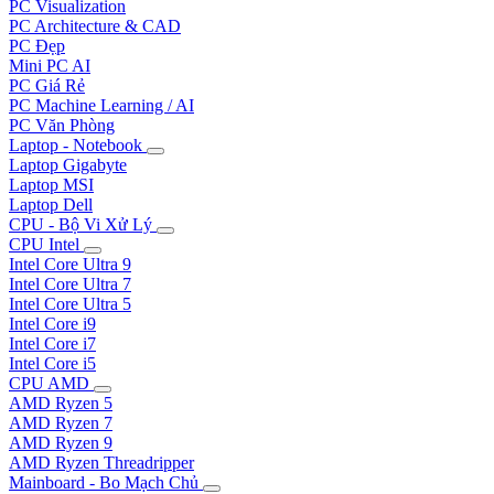
PC Visualization
PC Architecture & CAD
PC Đẹp
Mini PC AI
PC Giá Rẻ
PC Machine Learning / AI
PC Văn Phòng
Laptop - Notebook
Laptop Gigabyte
Laptop MSI
Laptop Dell
CPU - Bộ Vi Xử Lý
CPU Intel
Intel Core Ultra 9
Intel Core Ultra 7
Intel Core Ultra 5
Intel Core i9
Intel Core i7
Intel Core i5
CPU AMD
AMD Ryzen 5
AMD Ryzen 7
AMD Ryzen 9
AMD Ryzen Threadripper
Mainboard - Bo Mạch Chủ