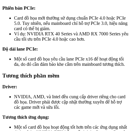
Phiên bản PCIe:
Card đồ họa mới thường sử dụng chuẩn PCIe 4.0 hoặc PCIe
5.0. Tuy nhiên, nếu mainboard chỉ hỗ trợ PCIe 3.0, hiệu năng
card có thể bị giảm.
Ví dụ: NVIDIA RTX 40 Series và AMD RX 7000 Series yêu
cầu tối ưu trên PCIe 4.0 hoặc cao hơn.
Độ dài lane PCIe:
Một số card đồ họa yêu cầu lane PCIe x16 để hoạt động tối
đa, do đó cần đảm bảo khe cắm trên mainboard tương thích.
Tương thích phần mềm
Driver:
NVIDIA, AMD, và Intel đều cung cấp driver riêng cho card
đồ họa. Driver phải được cập nhật thường xuyên để hỗ trợ
các game mới và sửa lỗi.
Tương thích ứng dụng:
Một số card đồ họa hoạt động tốt hơn trên các ứng dụng nhất