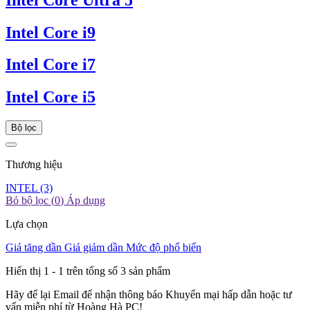
Intel Core i9
Intel Core i7
Intel Core i5
Bộ lọc
Thương hiệu
INTEL
(3)
Bỏ bộ lọc (
0
)
Áp dụng
Lựa chọn
Giá tăng dần
Giá giảm dần
Mức độ phổ biến
Hiển thị 1 -
1
trên tổng số 3 sản phẩm
Hãy để lại Email để nhận thông báo Khuyến mại hấp dẫn hoặc tư
vấn miễn phí từ Hoàng Hà PC!