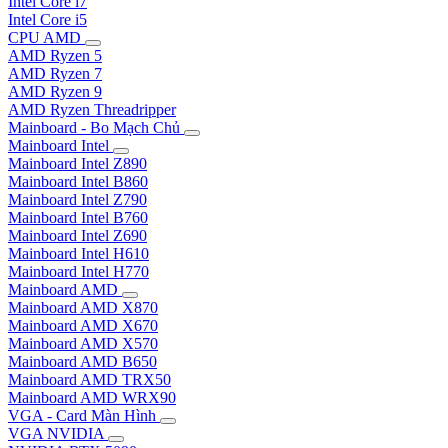
Intel Core i7
Intel Core i5
CPU AMD
AMD Ryzen 5
AMD Ryzen 7
AMD Ryzen 9
AMD Ryzen Threadripper
Mainboard - Bo Mạch Chủ
Mainboard Intel
Mainboard Intel Z890
Mainboard Intel B860
Mainboard Intel Z790
Mainboard Intel B760
Mainboard Intel Z690
Mainboard Intel H610
Mainboard Intel H770
Mainboard AMD
Mainboard AMD X870
Mainboard AMD X670
Mainboard AMD X570
Mainboard AMD B650
Mainboard AMD TRX50
Mainboard AMD WRX90
VGA - Card Màn Hình
VGA NVIDIA