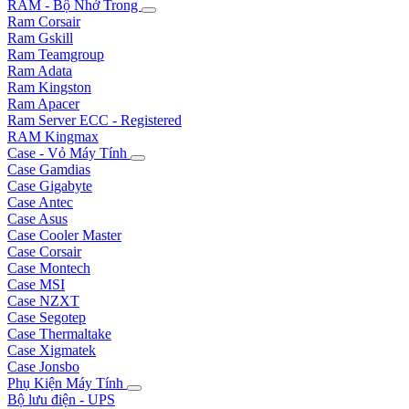
RAM - Bộ Nhớ Trong
Ram Corsair
Ram Gskill
Ram Teamgroup
Ram Adata
Ram Kingston
Ram Apacer
Ram Server ECC - Registered
RAM Kingmax
Case - Vỏ Máy Tính
Case Gamdias
Case Gigabyte
Case Antec
Case Asus
Case Cooler Master
Case Corsair
Case Montech
Case MSI
Case NZXT
Case Segotep
Case Thermaltake
Case Xigmatek
Case Jonsbo
Phụ Kiện Máy Tính
Bộ lưu điện - UPS