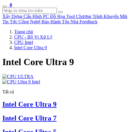
0
Xây Dựng Cấu Hình
PC Đồ Họa Tool
Chương Trình Khuyến Mãi
Tin Tức Công Nghệ
Bảo Hành Tận Nhà
Feedback
Trang chủ
CPU - Bộ Vi Xử Lý
CPU Intel
Intel Core Ultra 9
Intel Core Ultra 9
Tất cả
Intel Core Ultra 9
Intel Core Ultra 7
Intel Core Ultra 5