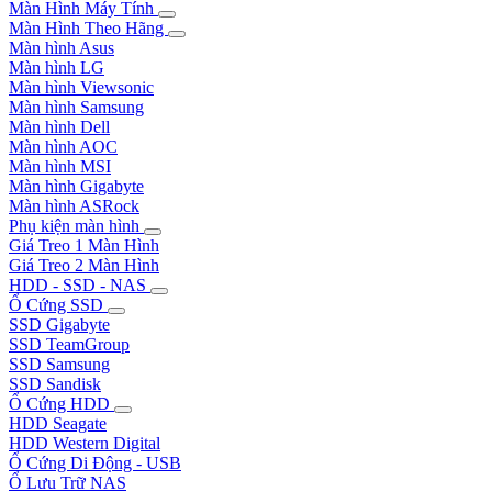
Màn Hình Máy Tính
Màn Hình Theo Hãng
Màn hình Asus
Màn hình LG
Màn hình Viewsonic
Màn hình Samsung
Màn hình Dell
Màn hình AOC
Màn hình MSI
Màn hình Gigabyte
Màn hình ASRock
Phụ kiện màn hình
Giá Treo 1 Màn Hình
Giá Treo 2 Màn Hình
HDD - SSD - NAS
Ổ Cứng SSD
SSD Gigabyte
SSD TeamGroup
SSD Samsung
SSD Sandisk
Ổ Cứng HDD
HDD Seagate
HDD Western Digital
Ổ Cứng Di Động - USB
Ổ Lưu Trữ NAS