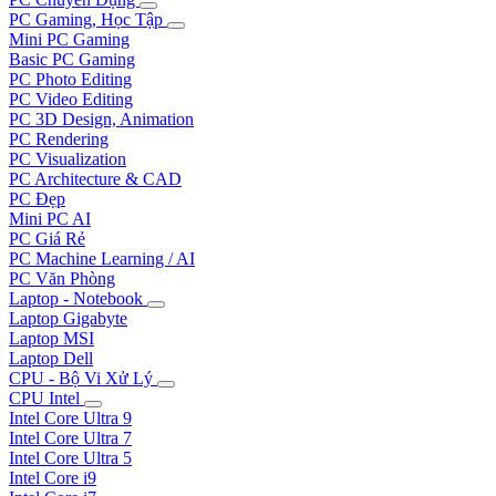
PC Gaming, Học Tập
Mini PC Gaming
Basic PC Gaming
PC Photo Editing
PC Video Editing
PC 3D Design, Animation
PC Rendering
PC Visualization
PC Architecture & CAD
PC Đẹp
Mini PC AI
PC Giá Rẻ
PC Machine Learning / AI
PC Văn Phòng
Laptop - Notebook
Laptop Gigabyte
Laptop MSI
Laptop Dell
CPU - Bộ Vi Xử Lý
CPU Intel
Intel Core Ultra 9
Intel Core Ultra 7
Intel Core Ultra 5
Intel Core i9