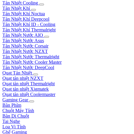
Tản Nhiệt Cooling
Tản Nhiệt Khí
Tản Nhiệt Khí Noctua
Tản Nhiệt Khí Deepcool
Tản Nhiệt Khí ID - Cooling
Tản Nhiệt Khí Thermalright
Tản Nhiệt Nước AIO
Tản Nhiệt Nước Asus
Tản Nhiệt Nước Corsair
Tản Nhiệt Nước NZXT
Tản Nhiệt Nước Thermalright
Tản Nhiệt Nước Cooler Master
Tản Nhiệt Nước DeepCool
Quạt Tản Nhiệt
Quạt tản nhiệt NZXT
Quạt tản nhiệt Thermalright
Quạt tản nhiệt Xigmatek
Quạt tản nhiệt Coolermaster
Gaming Gear
Bàn Phím
Chuột Máy Tính
Bàn Di Chuột
Tai Nghe
Loa Vi Tính
Ghế Gaming