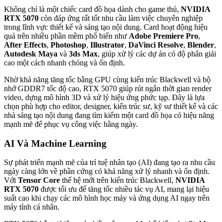
Không chỉ là một chiếc card đồ họa dành cho game thủ,
NVIDIA
RTX 5070
còn đáp ứng rất tốt nhu cầu làm việc chuyên nghiệp
trong lĩnh vực thiết kế và sáng tạo nội dung. Card hoạt động hiệu
quả trên nhiều phần mềm phổ biến như
Adobe Premiere Pro
,
After Effects
,
Photoshop
,
Illustrator
,
DaVinci Resolve
,
Blender
,
Autodesk Maya
và
3ds Max
, giúp xử lý các dự án có độ phân giải
cao một cách nhanh chóng và ổn định.
Nhờ khả năng tăng tốc bằng GPU cùng kiến trúc Blackwell và bộ
nhớ GDDR7 tốc độ cao, RTX 5070 giúp rút ngắn thời gian render
video, dựng mô hình 3D và xử lý hiệu ứng phức tạp. Đây là lựa
chọn phù hợp cho editor, designer, kiến trúc sư, kỹ sư thiết kế và các
nhà sáng tạo nội dung đang tìm kiếm một card đồ họa có hiệu năng
mạnh mẽ để phục vụ công việc hằng ngày.
AI Và Machine Learning
Sự phát triển mạnh mẽ của trí tuệ nhân tạo (AI) đang tạo ra nhu cầu
ngày càng lớn về phần cứng có khả năng xử lý nhanh và ổn định.
Với
Tensor Core
thế hệ mới trên kiến trúc Blackwell,
NVIDIA
RTX 5070
được tối ưu để tăng tốc nhiều tác vụ AI, mang lại hiệu
suất cao khi chạy các mô hình học máy và ứng dụng AI ngay trên
máy tính cá nhân.