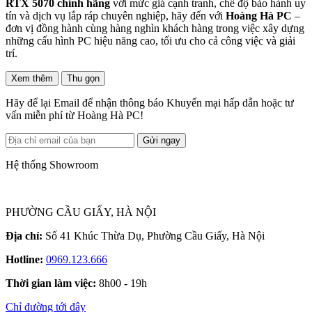
RTX 5070 chính hãng
với mức giá cạnh tranh, chế độ bảo hành uy
tín và dịch vụ lắp ráp chuyên nghiệp, hãy đến với
Hoàng Hà PC
–
đơn vị đồng hành cùng hàng nghìn khách hàng trong việc xây dựng
những cấu hình PC hiệu năng cao, tối ưu cho cả công việc và giải
trí.
Xem thêm
Thu gọn
Hãy để lại Email để nhận thông báo Khuyến mại hấp dẫn hoặc tư
vấn miễn phí từ Hoàng Hà PC!
Gửi ngay
Hệ thống Showroom
PHƯỜNG CẦU GIẤY, HÀ NỘI
Địa chỉ:
Số 41 Khúc Thừa Dụ, Phường Cầu Giấy, Hà Nội
Hotline:
0969.123.666
Thời gian làm việc:
8h00 - 19h
Chỉ đường tới đây