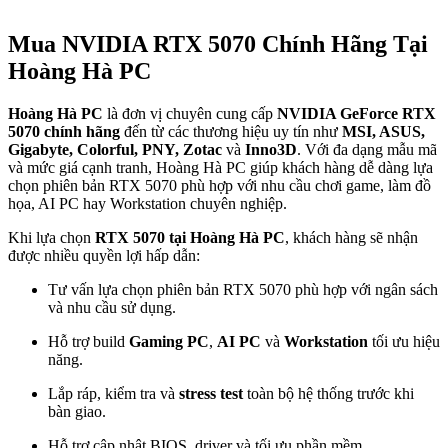
Mua NVIDIA RTX 5070 Chính Hãng Tại
Hoàng Hà PC
Hoàng Hà PC
là đơn vị chuyên cung cấp
NVIDIA GeForce RTX
5070 chính hãng
đến từ các thương hiệu uy tín như
MSI, ASUS,
Gigabyte, Colorful, PNY, Zotac
và
Inno3D
. Với đa dạng mẫu mã
và mức giá cạnh tranh, Hoàng Hà PC giúp khách hàng dễ dàng lựa
chọn phiên bản RTX 5070 phù hợp với nhu cầu chơi game, làm đồ
họa, AI PC hay Workstation chuyên nghiệp.
Khi lựa chọn
RTX 5070 tại Hoàng Hà PC
, khách hàng sẽ nhận
được nhiều quyền lợi hấp dẫn:
Tư vấn lựa chọn phiên bản RTX 5070 phù hợp với ngân sách
và nhu cầu sử dụng.
Hỗ trợ build
Gaming PC
,
AI PC
và
Workstation
tối ưu hiệu
năng.
Lắp ráp, kiểm tra và
stress test
toàn bộ hệ thống trước khi
bàn giao.
Hỗ trợ cập nhật BIOS, driver và tối ưu phần mềm.