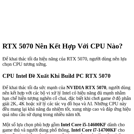
RTX 5070 Nên Kết Hợp Với CPU Nào?
Để khai thác tối đa hiệu năng của RTX 5070, người dùng nên lựa
chọn CPU tương xứng.
CPU Intel Đề Xuất Khi Build PC RTX 5070
Để khai thác tối đa sức mạnh của
NVIDIA RTX 5070
, người dùng
nên kết hợp với các bộ vi xử lý Intel có hiệu năng đủ mạnh nhằm
hạn chế hiện tượng nghẽn cổ chai, đặc biệt khi chơi game ở độ phân
giải 2K, 4K hoặc xử lý các tác vụ đồ họa và AI. Những CPU này
đều mang lại khả năng đa nhiệm tốt, xung nhịp cao và đáp ứng hiệu
quả nhu cầu sử dụng trong nhiều năm tới.
Một số lựa chọn phù hợp gồm
Intel Core i5-14600KF
dành cho
game thủ và người dùng phổ thông,
Intel Core i7-14700KF
cho