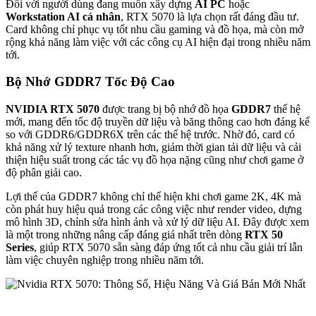
Đối với người dùng đang muốn xây dựng
AI PC
hoặc
Workstation AI cá nhân
, RTX 5070 là lựa chọn rất đáng đầu tư.
Card không chỉ phục vụ tốt nhu cầu gaming và đồ họa, mà còn mở
rộng khả năng làm việc với các công cụ AI hiện đại trong nhiều năm
tới.
Bộ Nhớ GDDR7 Tốc Độ Cao
NVIDIA RTX 5070
được trang bị bộ nhớ đồ họa
GDDR7
thế hệ
mới, mang đến tốc độ truyền dữ liệu và băng thông cao hơn đáng kể
so với GDDR6/GDDR6X trên các thế hệ trước. Nhờ đó, card có
khả năng xử lý texture nhanh hơn, giảm thời gian tải dữ liệu và cải
thiện hiệu suất trong các tác vụ đồ họa nặng cũng như chơi game ở
độ phân giải cao.
Lợi thế của GDDR7 không chỉ thể hiện khi chơi game 2K, 4K mà
còn phát huy hiệu quả trong các công việc như render video, dựng
mô hình 3D, chỉnh sửa hình ảnh và xử lý dữ liệu AI. Đây được xem
là một trong những nâng cấp đáng giá nhất trên dòng
RTX 50
Series
, giúp RTX 5070 sẵn sàng đáp ứng tốt cả nhu cầu giải trí lẫn
làm việc chuyên nghiệp trong nhiều năm tới.