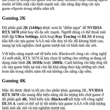
muốn sở hữu một cấu hình mạnh mẽ, sẵn sàng đáp ứng các tựa
game eSports trong nhiều năm tới.
Gaming 2K
Độ phân giải
2K (1440p)
được xem là "điểm ngọt" để
NVIDIA
RTX 5070
phát huy tối đa sức mạnh. Người dùng có thể thoải mái
thiết lập
Ultra Settings
, kích hoạt
Ray Tracing
và
DLSS 4
trong
hầu hết các tựa game AAA mà vẫn duy trì tốc độ khung hình cao,
mang lại trải nghiệm chơi game mượt mà và hình ảnh sắc nét.
Với hiệu năng mạnh mẽ từ kiến trúc Blackwell cùng các công nghệ
AI mới nhất, RTX 5070 là lựa chọn lý tưởng cho những ai đang sử
dụng màn hình
2K 165Hz
hoặc
180Hz
. Card không chỉ đáp ứng tốt
các tựa game hiện tại mà còn đủ khả năng theo kịp những trò chơi
bom tấn trong nhiều năm tới mà không cần nâng cấp sớm.
Gaming 4K
Mặc dù được định vị tối ưu cho phân khúc gaming 2K,
NVIDIA
RTX 5070
vẫn mang đến hiệu năng rất ấn tượng khi chơi game ở
độ phân giải
4K
. Nhờ kiến trúc
Blackwell
kết hợp với công nghệ
DLSS 4
, card có thể xử lý tốt nhiều tựa game AAA với chất lượng
hình ảnh sắc nét và trải nghiệm mượt mà.