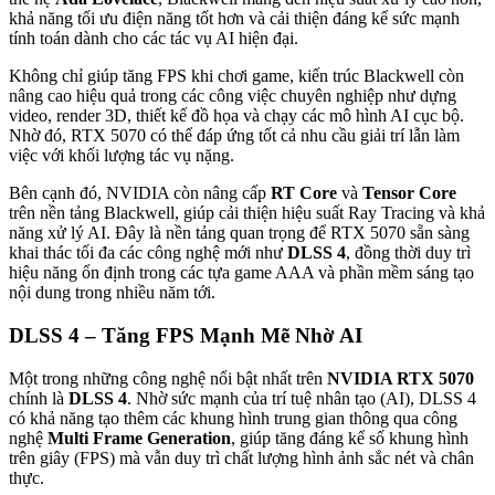
khả năng tối ưu điện năng tốt hơn và cải thiện đáng kể sức mạnh
tính toán dành cho các tác vụ AI hiện đại.
Không chỉ giúp tăng FPS khi chơi game, kiến trúc Blackwell còn
nâng cao hiệu quả trong các công việc chuyên nghiệp như dựng
video, render 3D, thiết kế đồ họa và chạy các mô hình AI cục bộ.
Nhờ đó, RTX 5070 có thể đáp ứng tốt cả nhu cầu giải trí lẫn làm
việc với khối lượng tác vụ nặng.
Bên cạnh đó, NVIDIA còn nâng cấp
RT Core
và
Tensor Core
trên nền tảng Blackwell, giúp cải thiện hiệu suất Ray Tracing và khả
năng xử lý AI. Đây là nền tảng quan trọng để RTX 5070 sẵn sàng
khai thác tối đa các công nghệ mới như
DLSS 4
, đồng thời duy trì
hiệu năng ổn định trong các tựa game AAA và phần mềm sáng tạo
nội dung trong nhiều năm tới.
DLSS 4 – Tăng FPS Mạnh Mẽ Nhờ AI
Một trong những công nghệ nổi bật nhất trên
NVIDIA RTX 5070
chính là
DLSS 4
. Nhờ sức mạnh của trí tuệ nhân tạo (AI), DLSS 4
có khả năng tạo thêm các khung hình trung gian thông qua công
nghệ
Multi Frame Generation
, giúp tăng đáng kể số khung hình
trên giây (FPS) mà vẫn duy trì chất lượng hình ảnh sắc nét và chân
thực.