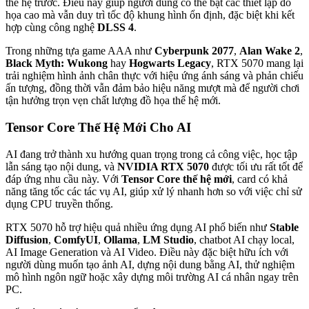
thế hệ trước. Điều này giúp người dùng có thể bật các thiết lập đồ
họa cao mà vẫn duy trì tốc độ khung hình ổn định, đặc biệt khi kết
hợp cùng công nghệ
DLSS 4
.
Trong những tựa game AAA như
Cyberpunk 2077
,
Alan Wake 2
,
Black Myth: Wukong
hay
Hogwarts Legacy
, RTX 5070 mang lại
trải nghiệm hình ảnh chân thực với hiệu ứng ánh sáng và phản chiếu
ấn tượng, đồng thời vẫn đảm bảo hiệu năng mượt mà để người chơi
tận hưởng trọn vẹn chất lượng đồ họa thế hệ mới.
Tensor Core Thế Hệ Mới Cho AI
AI đang trở thành xu hướng quan trọng trong cả công việc, học tập
lẫn sáng tạo nội dung, và
NVIDIA RTX 5070
được tối ưu rất tốt để
đáp ứng nhu cầu này. Với
Tensor Core thế hệ mới
, card có khả
năng tăng tốc các tác vụ AI, giúp xử lý nhanh hơn so với việc chỉ sử
dụng CPU truyền thống.
RTX 5070 hỗ trợ hiệu quả nhiều ứng dụng AI phổ biến như
Stable
Diffusion
,
ComfyUI
,
Ollama
,
LM Studio
, chatbot AI chạy local,
AI Image Generation và AI Video. Điều này đặc biệt hữu ích với
người dùng muốn tạo ảnh AI, dựng nội dung bằng AI, thử nghiệm
mô hình ngôn ngữ hoặc xây dựng môi trường AI cá nhân ngay trên
PC.