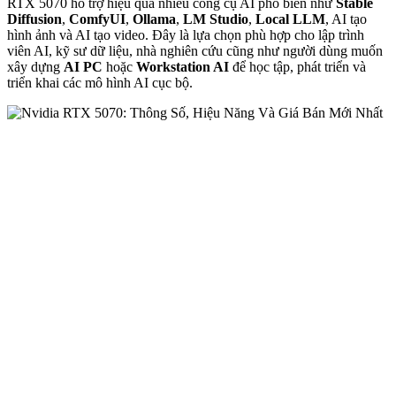
RTX 5070 hỗ trợ hiệu quả nhiều công cụ AI phổ biến như
Stable
Diffusion
,
ComfyUI
,
Ollama
,
LM Studio
,
Local LLM
, AI tạo
hình ảnh và AI tạo video. Đây là lựa chọn phù hợp cho lập trình
viên AI, kỹ sư dữ liệu, nhà nghiên cứu cũng như người dùng muốn
xây dựng
AI PC
hoặc
Workstation AI
để học tập, phát triển và
triển khai các mô hình AI cục bộ.