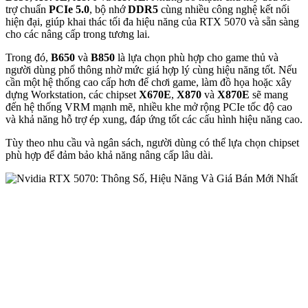
trợ chuẩn
PCIe 5.0
, bộ nhớ
DDR5
cùng nhiều công nghệ kết nối
hiện đại, giúp khai thác tối đa hiệu năng của RTX 5070 và sẵn sàng
cho các nâng cấp trong tương lai.
Trong đó,
B650
và
B850
là lựa chọn phù hợp cho game thủ và
người dùng phổ thông nhờ mức giá hợp lý cùng hiệu năng tốt. Nếu
cần một hệ thống cao cấp hơn để chơi game, làm đồ họa hoặc xây
dựng Workstation, các chipset
X670E
,
X870
và
X870E
sẽ mang
đến hệ thống VRM mạnh mẽ, nhiều khe mở rộng PCIe tốc độ cao
và khả năng hỗ trợ ép xung, đáp ứng tốt các cấu hình hiệu năng cao.
Tùy theo nhu cầu và ngân sách, người dùng có thể lựa chọn chipset
phù hợp để đảm bảo khả năng nâng cấp lâu dài.