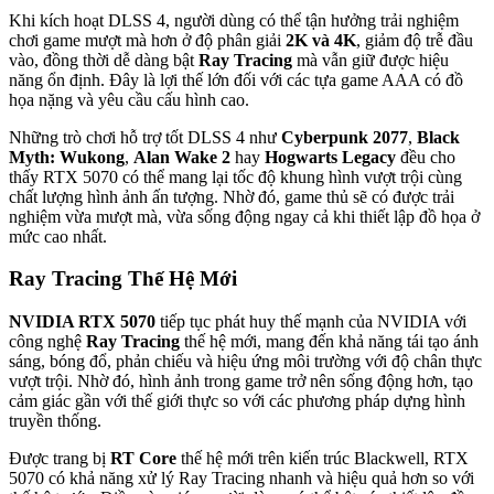
Khi kích hoạt DLSS 4, người dùng có thể tận hưởng trải nghiệm
chơi game mượt mà hơn ở độ phân giải
2K và 4K
, giảm độ trễ đầu
vào, đồng thời dễ dàng bật
Ray Tracing
mà vẫn giữ được hiệu
năng ổn định. Đây là lợi thế lớn đối với các tựa game AAA có đồ
họa nặng và yêu cầu cấu hình cao.
Những trò chơi hỗ trợ tốt DLSS 4 như
Cyberpunk 2077
,
Black
Myth: Wukong
,
Alan Wake 2
hay
Hogwarts Legacy
đều cho
thấy RTX 5070 có thể mang lại tốc độ khung hình vượt trội cùng
chất lượng hình ảnh ấn tượng. Nhờ đó, game thủ sẽ có được trải
nghiệm vừa mượt mà, vừa sống động ngay cả khi thiết lập đồ họa ở
mức cao nhất.
Ray Tracing Thế Hệ Mới
NVIDIA RTX 5070
tiếp tục phát huy thế mạnh của NVIDIA với
công nghệ
Ray Tracing
thế hệ mới, mang đến khả năng tái tạo ánh
sáng, bóng đổ, phản chiếu và hiệu ứng môi trường với độ chân thực
vượt trội. Nhờ đó, hình ảnh trong game trở nên sống động hơn, tạo
cảm giác gần với thế giới thực so với các phương pháp dựng hình
truyền thống.
Được trang bị
RT Core
thế hệ mới trên kiến trúc Blackwell, RTX
5070 có khả năng xử lý Ray Tracing nhanh và hiệu quả hơn so với