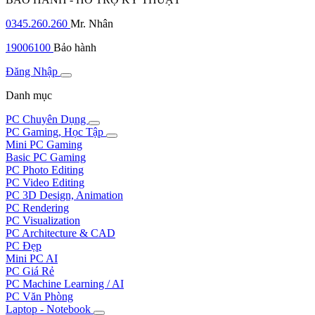
0345.260.260
Mr. Nhân
19006100
Bảo hành
Đăng Nhập
Danh mục
PC Chuyên Dụng
PC Gaming, Học Tập
Mini PC Gaming
Basic PC Gaming
PC Photo Editing
PC Video Editing
PC 3D Design, Animation
PC Rendering
PC Visualization
PC Architecture & CAD
PC Đẹp
Mini PC AI
PC Giá Rẻ
PC Machine Learning / AI
PC Văn Phòng
Laptop - Notebook