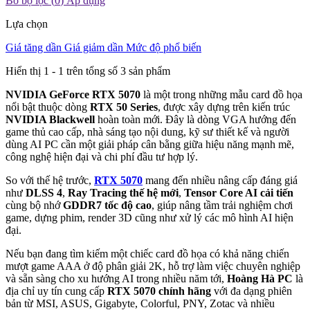
Bỏ bộ lọc (
0
)
Áp dụng
Lựa chọn
Giá tăng dần
Giá giảm dần
Mức độ phổ biến
Hiển thị 1 -
1
trên tổng số 3 sản phẩm
NVIDIA GeForce RTX 5070
là một trong những mẫu card đồ họa
nổi bật thuộc dòng
RTX 50 Series
, được xây dựng trên kiến trúc
NVIDIA Blackwell
hoàn toàn mới. Đây là dòng VGA hướng đến
game thủ cao cấp, nhà sáng tạo nội dung, kỹ sư thiết kế và người
dùng AI PC cần một giải pháp cân bằng giữa hiệu năng mạnh mẽ,
công nghệ hiện đại và chi phí đầu tư hợp lý.
So với thế hệ trước,
RTX 5070
mang đến nhiều nâng cấp đáng giá
như
DLSS 4
,
Ray Tracing thế hệ mới
,
Tensor Core AI cải tiến
cùng bộ nhớ
GDDR7 tốc độ cao
, giúp nâng tầm trải nghiệm chơi
game, dựng phim, render 3D cũng như xử lý các mô hình AI hiện
đại.
Nếu bạn đang tìm kiếm một chiếc card đồ họa có khả năng chiến
mượt game AAA ở độ phân giải 2K, hỗ trợ làm việc chuyên nghiệp
và sẵn sàng cho xu hướng AI trong nhiều năm tới,
Hoàng Hà PC
là
địa chỉ uy tín cung cấp
RTX 5070 chính hãng
với đa dạng phiên
bản từ MSI, ASUS, Gigabyte, Colorful, PNY, Zotac và nhiều