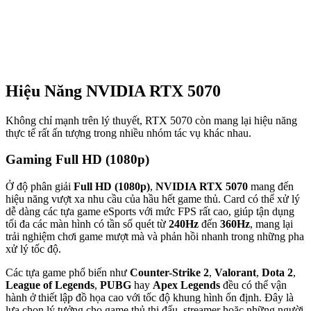
Hiệu Năng NVIDIA RTX 5070
Không chỉ mạnh trên lý thuyết, RTX 5070 còn mang lại hiệu năng
thực tế rất ấn tượng trong nhiều nhóm tác vụ khác nhau.
Gaming Full HD (1080p)
Ở độ phân giải
Full HD (1080p)
,
NVIDIA RTX 5070
mang đến
hiệu năng vượt xa nhu cầu của hầu hết game thủ. Card có thể xử lý
dễ dàng các tựa game eSports với mức FPS rất cao, giúp tận dụng
tối đa các màn hình có tần số quét từ
240Hz
đến
360Hz
, mang lại
trải nghiệm chơi game mượt mà và phản hồi nhanh trong những pha
xử lý tốc độ.
Các tựa game phổ biến như
Counter-Strike 2
,
Valorant
,
Dota 2
,
League of Legends
,
PUBG
hay
Apex Legends
đều có thể vận
hành ở thiết lập đồ họa cao với tốc độ khung hình ổn định. Đây là
lựa chọn lý tưởng cho game thủ thi đấu, streamer hoặc những người