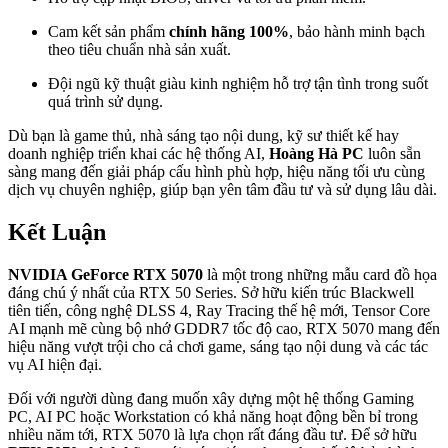
Cam kết sản phẩm
chính hãng 100%
, bảo hành minh bạch
theo tiêu chuẩn nhà sản xuất.
Đội ngũ kỹ thuật giàu kinh nghiệm hỗ trợ tận tình trong suốt
quá trình sử dụng.
Dù bạn là game thủ, nhà sáng tạo nội dung, kỹ sư thiết kế hay
doanh nghiệp triển khai các hệ thống AI,
Hoàng Hà PC
luôn sẵn
sàng mang đến giải pháp cấu hình phù hợp, hiệu năng tối ưu cùng
dịch vụ chuyên nghiệp, giúp bạn yên tâm đầu tư và sử dụng lâu dài.
Kết Luận
NVIDIA GeForce RTX 5070
là một trong những mẫu card đồ họa
đáng chú ý nhất của RTX 50 Series. Sở hữu kiến trúc Blackwell
tiên tiến, công nghệ DLSS 4, Ray Tracing thế hệ mới, Tensor Core
AI mạnh mẽ cùng bộ nhớ GDDR7 tốc độ cao, RTX 5070 mang đến
hiệu năng vượt trội cho cả chơi game, sáng tạo nội dung và các tác
vụ AI hiện đại.
Đối với người dùng đang muốn xây dựng một hệ thống Gaming
PC, AI PC hoặc Workstation có khả năng hoạt động bền bỉ trong
nhiều năm tới, RTX 5070 là lựa chọn rất đáng đầu tư. Để sở hữu