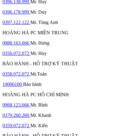
0396.138.999
Mr. Huy
0396.178.999
Mr. Duy
0397.122.122
Mr. Tùng Anh
HOÀNG HÀ PC MIỀN TRUNG
0988.163.666
Mr. Hưng
0356.072.072
Mr. Huy
BẢO HÀNH - HỖ TRỢ KỸ THUẬT
0358.072.072
Mr.Toản
19006100
Bảo hành
HOÀNG HÀ PC HỒ CHÍ MINH
0968.123.666
Mr. Bình
0379.260.260
Mr. Khanh
0359.072.072
Mr. Kiên
BẢO HÀNH - HỖ TRỢ KỸ THUẬT