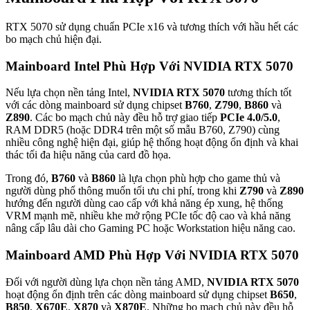
RTX 5070 sử dụng chuẩn PCIe x16 và tương thích với hầu hết các
bo mạch chủ hiện đại.
Mainboard Intel Phù Hợp Với NVIDIA RTX 5070
Nếu lựa chọn nền tảng Intel,
NVIDIA RTX 5070
tương thích tốt
với các dòng mainboard sử dụng chipset
B760
,
Z790
,
B860
và
Z890
. Các bo mạch chủ này đều hỗ trợ giao tiếp
PCIe 4.0/5.0
,
RAM DDR5 (hoặc DDR4 trên một số mẫu B760, Z790) cùng
nhiều công nghệ hiện đại, giúp hệ thống hoạt động ổn định và khai
thác tối đa hiệu năng của card đồ họa.
Trong đó,
B760
và
B860
là lựa chọn phù hợp cho game thủ và
người dùng phổ thông muốn tối ưu chi phí, trong khi
Z790
và
Z890
hướng đến người dùng cao cấp với khả năng ép xung, hệ thống
VRM mạnh mẽ, nhiều khe mở rộng PCIe tốc độ cao và khả năng
nâng cấp lâu dài cho Gaming PC hoặc Workstation hiệu năng cao.
Mainboard AMD Phù Hợp Với NVIDIA RTX 5070
Đối với người dùng lựa chọn nền tảng AMD,
NVIDIA RTX 5070
hoạt động ổn định trên các dòng mainboard sử dụng chipset
B650
,
B850
,
X670E
,
X870
và
X870E
. Những bo mạch chủ này đều hỗ