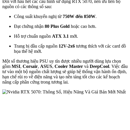
Đối với hầu hết các cấu hình sử dụng RTX 5070, nên ưu tiên bộ
nguồn có các thông số sau:
Công suất khuyến nghị từ
750W đến 850W
.
Đạt chứng nhận
80 Plus Gold
hoặc cao hơn.
Hỗ trợ chuẩn nguồn
ATX 3.1
mới.
Trang bị đầu cấp nguồn
12V-2x6
tương thích với các card đồ
họa thế hệ mới.
Một số thương hiệu PSU uy tín được nhiều người dùng lựa chọn
gồm
MSI
,
Corsair
,
ASUS
,
Cooler Master
và
DeepCool
. Việc đầu
tư vào một bộ nguồn chất lượng sẽ giúp hệ thống vận hành ổn định,
hạn chế rủi ro về điện năng và tạo nền tảng tốt cho các kế hoạch
nâng cấp phần cứng trong tương lai.