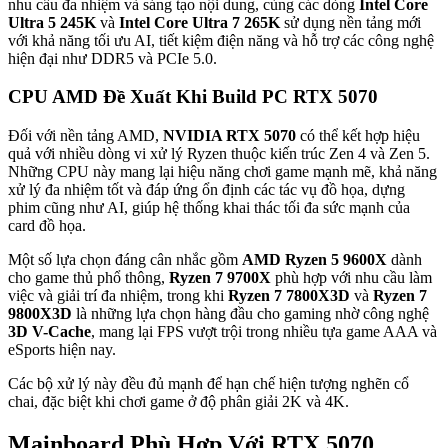
nhu cầu đa nhiệm và sáng tạo nội dung, cùng các dòng
Intel Core
Ultra 5 245K
và
Intel Core Ultra 7 265K
sử dụng nền tảng mới
với khả năng tối ưu AI, tiết kiệm điện năng và hỗ trợ các công nghệ
hiện đại như DDR5 và PCIe 5.0.
CPU AMD Đề Xuất Khi Build PC RTX 5070
Đối với nền tảng AMD,
NVIDIA RTX 5070
có thể kết hợp hiệu
quả với nhiều dòng vi xử lý Ryzen thuộc kiến trúc Zen 4 và Zen 5.
Những CPU này mang lại hiệu năng chơi game mạnh mẽ, khả năng
xử lý đa nhiệm tốt và đáp ứng ổn định các tác vụ đồ họa, dựng
phim cũng như AI, giúp hệ thống khai thác tối đa sức mạnh của
card đồ họa.
Một số lựa chọn đáng cân nhắc gồm
AMD Ryzen 5 9600X
dành
cho game thủ phổ thông,
Ryzen 7 9700X
phù hợp với nhu cầu làm
việc và giải trí đa nhiệm, trong khi
Ryzen 7 7800X3D
và
Ryzen 7
9800X3D
là những lựa chọn hàng đầu cho gaming nhờ công nghệ
3D V-Cache
, mang lại FPS vượt trội trong nhiều tựa game AAA và
eSports hiện nay.
Các bộ xử lý này đều đủ mạnh để hạn chế hiện tượng nghẽn cổ
chai, đặc biệt khi chơi game ở độ phân giải 2K và 4K.
Mainboard Phù Hợp Với RTX 5070