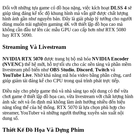
Đối với những tựa game có đồ họa nặng, việc kích hoạt
DLSS 4
sẽ
giúp tăng đáng kể tốc độ khung hình mà vẫn giữ được chất lượng
hình ảnh gần như nguyên bản. Đây là giải pháp lý tưởng cho người
dùng muốn trải nghiệm gaming 4K với thiết lập đồ họa cao mà
không cần đầu tư lên các mẫu GPU cao cấp hơn như RTX 5080
hay RTX 5090.
Streaming Và Livestream
NVIDIA RTX 5070
được trang bị bộ mã hóa
NVIDIA Encoder
(NVENC)
thế hệ mới, hỗ trợ tối ưu cho các nền tảng và phần mềm
livestream phổ biến như
OBS Studio
,
Discord
,
Twitch
và
YouTube Live
. Nhờ khả năng mã hóa video bằng phần cứng, card
giúp giảm tải đáng kể cho CPU trong quá trình phát trực tiếp.
Điều này cho phép game thủ và nhà sáng tạo nội dung có thể vừa
chơi game ở thiết lập đồ họa cao, vừa livestream với chất lượng hình
ảnh sắc nét và ổn định mà không làm ảnh hưởng nhiều đến hiệu
năng tổng thể của hệ thống. RTX 5070 là lựa chọn phù hợp cho
streamer, YouTuber và những người thường xuyên sản xuất nội
dung số.
Thiết Kế Đồ Họa Và Dựng Phim