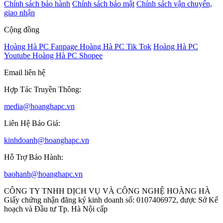
Chính sách bảo hành
Chính sách bảo mật
Chính sách vận chuyển,
giao nhận
Cộng đồng
Hoàng Hà PC Fanpage
Hoàng Hà PC Tik Tok
Hoàng Hà PC
Youtube
Hoàng Hà PC Shopee
Email liên hệ
Hợp Tác Truyền Thông:
media@hoanghapc.vn
Liên Hệ Báo Giá:
kinhdoanh@hoanghapc.vn
Hỗ Trợ Bảo Hành:
baohanh@hoanghapc.vn
CÔNG TY TNHH DỊCH VỤ VÀ CÔNG NGHỆ HOÀNG HÀ
Giấy chứng nhận đăng ký kinh doanh số: 0107406972, được Sở Kế
hoạch và Đầu tư Tp. Hà Nội cấp