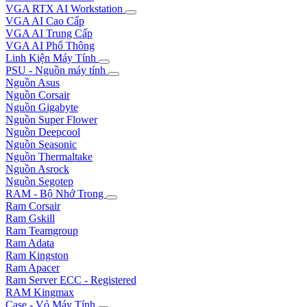
VGA RTX AI Workstation
VGA AI Cao Cấp
VGA AI Trung Cấp
VGA AI Phổ Thông
Linh Kiện Máy Tính
PSU - Nguồn máy tính
Nguồn Asus
Nguồn Corsair
Nguồn Gigabyte
Nguồn Super Flower
Nguồn Deepcool
Nguồn Seasonic
Nguồn Thermaltake
Nguồn Asrock
Nguồn Segotep
RAM - Bộ Nhớ Trong
Ram Corsair
Ram Gskill
Ram Teamgroup
Ram Adata
Ram Kingston
Ram Apacer
Ram Server ECC - Registered
RAM Kingmax
Case - Vỏ Máy Tính