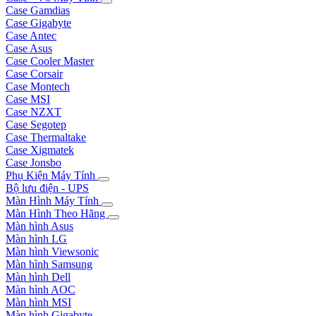
Case Gamdias
Case Gigabyte
Case Antec
Case Asus
Case Cooler Master
Case Corsair
Case Montech
Case MSI
Case NZXT
Case Segotep
Case Thermaltake
Case Xigmatek
Case Jonsbo
Phụ Kiện Máy Tính
Bộ lưu điện - UPS
Màn Hình Máy Tính
Màn Hình Theo Hãng
Màn hình Asus
Màn hình LG
Màn hình Viewsonic
Màn hình Samsung
Màn hình Dell
Màn hình AOC
Màn hình MSI
Màn hình Gigabyte