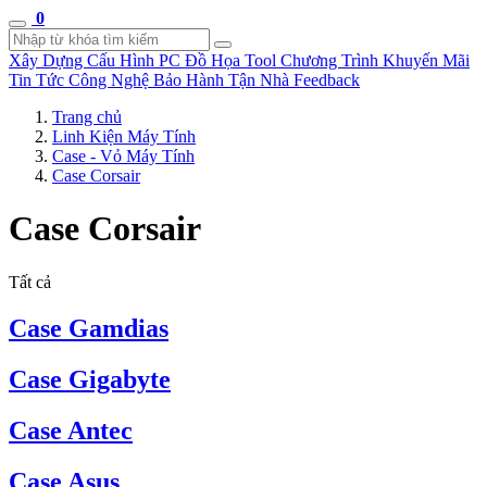
0
Xây Dựng Cấu Hình
PC Đồ Họa Tool
Chương Trình Khuyến Mãi
Tin Tức Công Nghệ
Bảo Hành Tận Nhà
Feedback
Trang chủ
Linh Kiện Máy Tính
Case - Vỏ Máy Tính
Case Corsair
Case Corsair
Tất cả
Case Gamdias
Case Gigabyte
Case Antec
Case Asus