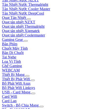
Tản Nhiệt Nước NZXT
Tản Nhiệt Nước Thermalright
Tản Nhiệt Nước Cooler Master
Tản Nhiệt Nước DeepCool
Quạt Tản Nhiệt
Quạt tản nhiệt NZXT
Quạt tản nhiệt Thermalright
Quạt tản nhiệt Xigmatek
Quạt tản nhiệt Coolermaster
Gaming Gear
Bàn Phím
Chuột Máy Tính
Bàn Di Chuột
Tai Nghe
Loa Vi Tính
Ghế Gaming
WEBCAM
Thiết Bị Mạng
Thiết Bị Phát Wifi
Bộ Phát Wifi Asus
Bộ Phát Wifi Linksys
USB - Card Mạng
Card Wifi
Card Lan
Switch - Bộ Chia Mạng