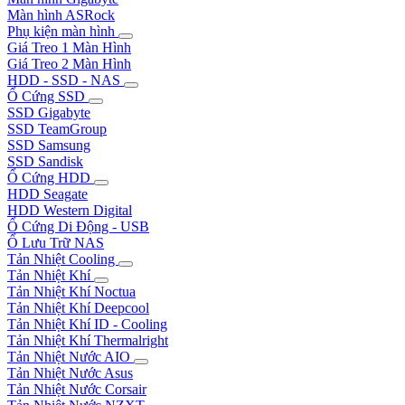
Màn hình ASRock
Phụ kiện màn hình
Giá Treo 1 Màn Hình
Giá Treo 2 Màn Hình
HDD - SSD - NAS
Ổ Cứng SSD
SSD Gigabyte
SSD TeamGroup
SSD Samsung
SSD Sandisk
Ổ Cứng HDD
HDD Seagate
HDD Western Digital
Ổ Cứng Di Động - USB
Ổ Lưu Trữ NAS
Tản Nhiệt Cooling
Tản Nhiệt Khí
Tản Nhiệt Khí Noctua
Tản Nhiệt Khí Deepcool
Tản Nhiệt Khí ID - Cooling
Tản Nhiệt Khí Thermalright
Tản Nhiệt Nước AIO
Tản Nhiệt Nước Asus
Tản Nhiệt Nước Corsair