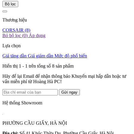
Bộ lọc
Thương hiệu
CORSAIR
(8)
Bỏ bộ lọc (
0
)
Áp dụng
Lựa chọn
Giá tăng dần
Giá giảm dần
Mức độ phổ biến
Hiển thị 1 -
1
trên tổng số 8 sản phẩm
Hãy để lại Email để nhận thông báo Khuyến mại hấp dẫn hoặc tư
vấn miễn phí từ Hoàng Hà PC!
Gửi ngay
Hệ thống Showroom
PHƯỜNG CẦU GIẤY, HÀ NỘI
Địa chỉ:
Số 41 Khúc Thừa Dụ, Phường Cầu Giấy, Hà Nội