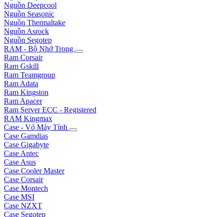
Nguồn Deepcool
Nguồn Seasonic
Nguồn Thermaltake
Nguồn Asrock
Nguồn Segotep
RAM - Bộ Nhớ Trong
Ram Corsair
Ram Gskill
Ram Teamgroup
Ram Adata
Ram Kingston
Ram Apacer
Ram Server ECC - Registered
RAM Kingmax
Case - Vỏ Máy Tính
Case Gamdias
Case Gigabyte
Case Antec
Case Asus
Case Cooler Master
Case Corsair
Case Montech
Case MSI
Case NZXT
Case Segotep