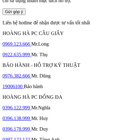
chỉ sử dụng nhằm mục đích hỗ trợ.
Gửi góp ý
Liên hệ hotline để nhận được tư vấn tốt nhất
HOÀNG HÀ PC CẦU GIẤY
0969.123.666
Mr.Long
0922.635.999
Mr. Thụ
BẢO HÀNH - HỖ TRỢ KỸ THUẬT
0976.382.666
Mr. Dũng
19006100
Bảo hành
HOÀNG HÀ PC ĐỐNG ĐA
0396.122.999
Mr.Nghĩa
0396.138.999
Mr. Huy
0396.178.999
Mr. Duy
0397.122.122
Mr. Tùng Anh