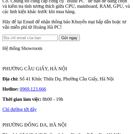
Có. Chúng tôi cung cấp công cụ "Build PC" để bạn dễ dàng chọn
và kiểm tra tính tương thích giữa CPU, mainboard, RAM, GPU, và
các linh kiện khác trước khi mua hàng.
Hãy để lại Email để nhận thông báo Khuyến mại hấp dẫn hoặc tư
vấn miễn phí từ Hoàng Hà PC!
Gửi ngay
Hệ thống Showroom
PHƯỜNG CẦU GIẤY, HÀ NỘI
Địa chỉ:
Số 41 Khúc Thừa Dụ, Phường Cầu Giấy, Hà Nội
Hotline:
0969.123.666
Thời gian làm việc:
8h00 - 19h
Chỉ đường tới đây
PHƯỜNG ĐỐNG ĐA, HÀ NỘI