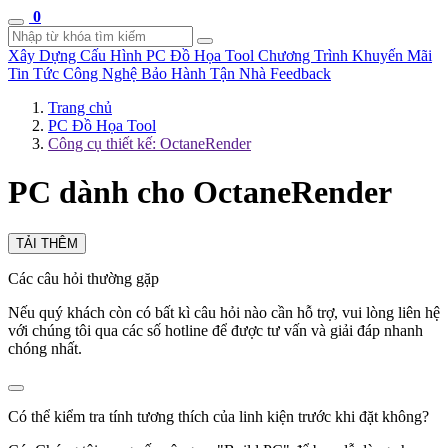
0
Xây Dựng Cấu Hình
PC Đồ Họa Tool
Chương Trình Khuyến Mãi
Tin Tức Công Nghệ
Bảo Hành Tận Nhà
Feedback
Trang chủ
PC Đồ Họa Tool
Công cụ thiết kế: OctaneRender
PC dành cho OctaneRender
TẢI THÊM
Các câu hỏi thường gặp
Nếu quý khách còn có bất kì câu hỏi nào cần hỗ trợ, vui lòng liên hệ
với chúng tôi qua các số hotline để được tư vấn và giải đáp nhanh
chóng nhất.
Có thể kiểm tra tính tương thích của linh kiện trước khi đặt không?