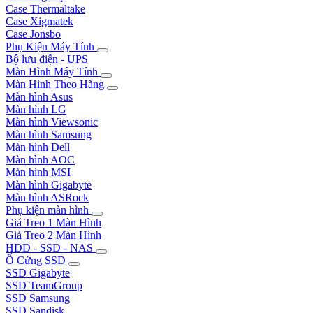
Case Thermaltake
Case Xigmatek
Case Jonsbo
Phụ Kiện Máy Tính
Bộ lưu điện - UPS
Màn Hình Máy Tính
Màn Hình Theo Hãng
Màn hình Asus
Màn hình LG
Màn hình Viewsonic
Màn hình Samsung
Màn hình Dell
Màn hình AOC
Màn hình MSI
Màn hình Gigabyte
Màn hình ASRock
Phụ kiện màn hình
Giá Treo 1 Màn Hình
Giá Treo 2 Màn Hình
HDD - SSD - NAS
Ổ Cứng SSD
SSD Gigabyte
SSD TeamGroup
SSD Samsung
SSD Sandisk