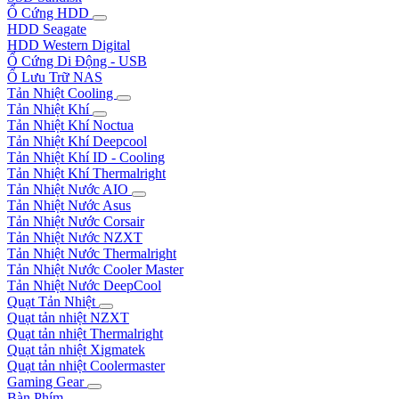
Ổ Cứng HDD
HDD Seagate
HDD Western Digital
Ổ Cứng Di Động - USB
Ổ Lưu Trữ NAS
Tản Nhiệt Cooling
Tản Nhiệt Khí
Tản Nhiệt Khí Noctua
Tản Nhiệt Khí Deepcool
Tản Nhiệt Khí ID - Cooling
Tản Nhiệt Khí Thermalright
Tản Nhiệt Nước AIO
Tản Nhiệt Nước Asus
Tản Nhiệt Nước Corsair
Tản Nhiệt Nước NZXT
Tản Nhiệt Nước Thermalright
Tản Nhiệt Nước Cooler Master
Tản Nhiệt Nước DeepCool
Quạt Tản Nhiệt
Quạt tản nhiệt NZXT
Quạt tản nhiệt Thermalright
Quạt tản nhiệt Xigmatek
Quạt tản nhiệt Coolermaster
Gaming Gear
Bàn Phím