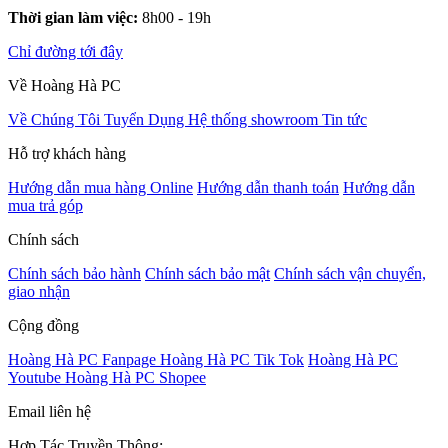
Thời gian làm việc:
8h00 - 19h
Chỉ đường tới đây
Về Hoàng Hà PC
Về Chúng Tôi
Tuyển Dụng
Hệ thống showroom
Tin tức
Hỗ trợ khách hàng
Hướng dẫn mua hàng Online
Hướng dẫn thanh toán
Hướng dẫn
mua trả góp
Chính sách
Chính sách bảo hành
Chính sách bảo mật
Chính sách vận chuyển,
giao nhận
Cộng đồng
Hoàng Hà PC Fanpage
Hoàng Hà PC Tik Tok
Hoàng Hà PC
Youtube
Hoàng Hà PC Shopee
Email liên hệ
Hợp Tác Truyền Thông: