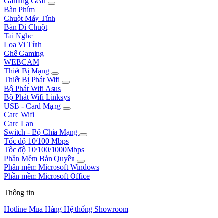
Gaming Gear
Bàn Phím
Chuột Máy Tính
Bàn Di Chuột
Tai Nghe
Loa Vi Tính
Ghế Gaming
WEBCAM
Thiết Bị Mạng
Thiết Bị Phát Wifi
Bộ Phát Wifi Asus
Bộ Phát Wifi Linksys
USB - Card Mạng
Card Wifi
Card Lan
Switch - Bộ Chia Mạng
Tốc độ 10/100 Mbps
Tốc độ 10/100/1000Mbps
Phần Mềm Bản Quyền
Phần mềm Microsoft Windows
Phần mềm Microsoft Office
Thông tin
Hotline Mua Hàng
Hệ thống Showroom