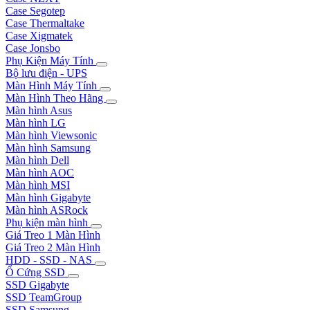
Case Segotep
Case Thermaltake
Case Xigmatek
Case Jonsbo
Phụ Kiện Máy Tính
Bộ lưu điện - UPS
Màn Hình Máy Tính
Màn Hình Theo Hãng
Màn hình Asus
Màn hình LG
Màn hình Viewsonic
Màn hình Samsung
Màn hình Dell
Màn hình AOC
Màn hình MSI
Màn hình Gigabyte
Màn hình ASRock
Phụ kiện màn hình
Giá Treo 1 Màn Hình
Giá Treo 2 Màn Hình
HDD - SSD - NAS
Ổ Cứng SSD
SSD Gigabyte
SSD TeamGroup
SSD Samsung