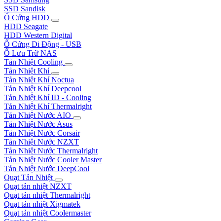
SSD Sandisk
Ổ Cứng HDD
HDD Seagate
HDD Western Digital
Ổ Cứng Di Động - USB
Ổ Lưu Trữ NAS
Tản Nhiệt Cooling
Tản Nhiệt Khí
Tản Nhiệt Khí Noctua
Tản Nhiệt Khí Deepcool
Tản Nhiệt Khí ID - Cooling
Tản Nhiệt Khí Thermalright
Tản Nhiệt Nước AIO
Tản Nhiệt Nước Asus
Tản Nhiệt Nước Corsair
Tản Nhiệt Nước NZXT
Tản Nhiệt Nước Thermalright
Tản Nhiệt Nước Cooler Master
Tản Nhiệt Nước DeepCool
Quạt Tản Nhiệt
Quạt tản nhiệt NZXT
Quạt tản nhiệt Thermalright
Quạt tản nhiệt Xigmatek
Quạt tản nhiệt Coolermaster