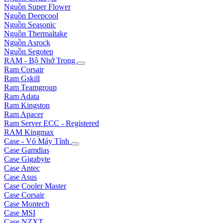
Nguồn Super Flower
Nguồn Deepcool
Nguồn Seasonic
Nguồn Thermaltake
Nguồn Asrock
Nguồn Segotep
RAM - Bộ Nhớ Trong
Ram Corsair
Ram Gskill
Ram Teamgroup
Ram Adata
Ram Kingston
Ram Apacer
Ram Server ECC - Registered
RAM Kingmax
Case - Vỏ Máy Tính
Case Gamdias
Case Gigabyte
Case Antec
Case Asus
Case Cooler Master
Case Corsair
Case Montech
Case MSI
Case NZXT