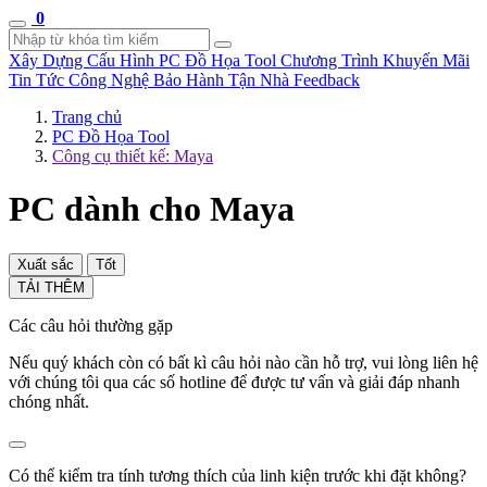
0
Xây Dựng Cấu Hình
PC Đồ Họa Tool
Chương Trình Khuyến Mãi
Tin Tức Công Nghệ
Bảo Hành Tận Nhà
Feedback
Trang chủ
PC Đồ Họa Tool
Công cụ thiết kế: Maya
PC dành cho Maya
Xuất sắc
Tốt
TẢI THÊM
Các câu hỏi thường gặp
Nếu quý khách còn có bất kì câu hỏi nào cần hỗ trợ, vui lòng liên hệ
với chúng tôi qua các số hotline để được tư vấn và giải đáp nhanh
chóng nhất.
Có thể kiểm tra tính tương thích của linh kiện trước khi đặt không?