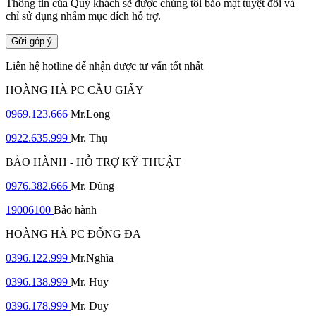
Thông tin của Quý khách sẽ được chúng tôi bảo mật tuyệt đối và
chỉ sử dụng nhằm mục đích hỗ trợ.
Gửi góp ý
Liên hệ hotline để nhận được tư vấn tốt nhất
HOÀNG HÀ PC CẦU GIẤY
0969.123.666
Mr.Long
0922.635.999
Mr. Thụ
BẢO HÀNH - HỖ TRỢ KỸ THUẬT
0976.382.666
Mr. Dũng
19006100
Bảo hành
HOÀNG HÀ PC ĐỐNG ĐA
0396.122.999
Mr.Nghĩa
0396.138.999
Mr. Huy
0396.178.999
Mr. Duy