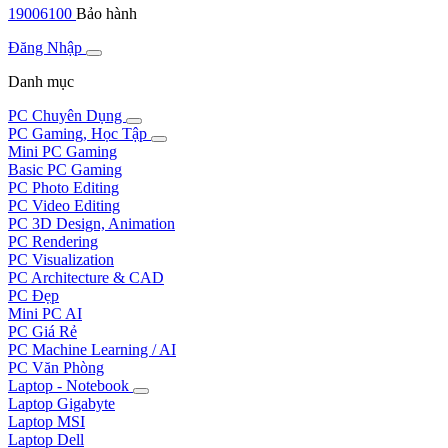
19006100
Bảo hành
Đăng Nhập
Danh mục
PC Chuyên Dụng
PC Gaming, Học Tập
Mini PC Gaming
Basic PC Gaming
PC Photo Editing
PC Video Editing
PC 3D Design, Animation
PC Rendering
PC Visualization
PC Architecture & CAD
PC Đẹp
Mini PC AI
PC Giá Rẻ
PC Machine Learning / AI
PC Văn Phòng
Laptop - Notebook
Laptop Gigabyte
Laptop MSI
Laptop Dell