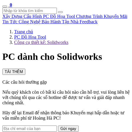
0
Xây Dựng Cấu Hình
PC Đồ Họa Tool
Chương Trình Khuyến Mãi
Tin Tức Công Nghệ
Bảo Hành Tận Nhà
Feedback
Trang chủ
PC Đồ Họa Tool
Công cụ thiết kế: Solidworks
PC dành cho Solidworks
TẢI THÊM
Các câu hỏi thường gặp
Nếu quý khách còn có bất kì câu hỏi nào cần hỗ trợ, vui lòng liên hệ
với chúng tôi qua các số hotline để được tư vấn và giải đáp nhanh
chóng nhất.
Hãy để lại Email để nhận thông báo Khuyến mại hấp dẫn hoặc tư
vấn miễn phí từ Hoàng Hà PC!
Gửi ngay