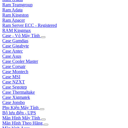
Ram Teamgroup
Ram Adata
Ram Kingston
Ram Apacer
Ram Server ECC - Registered
RAM Kingmax
Case - Vỏ Máy Tính
Case Gamdias
Case Gigabyte
Case Antec
Case Asus
Case Cooler Master
Case Corsair
Case Montech
Case MSI
Case NZXT
Case Segotep
Case Thermaltake
Case Xigmatek
Case Jonsbo
Phụ Kiện Máy Tính
Bộ lưu điện - UPS
Màn Hình Máy Tính
Màn Hình Theo Hãng