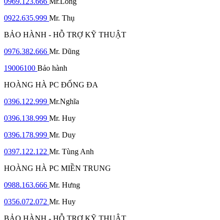
0969.123.666
Mr.Long
0922.635.999
Mr. Thụ
BẢO HÀNH - HỖ TRỢ KỸ THUẬT
0976.382.666
Mr. Dũng
19006100
Bảo hành
HOÀNG HÀ PC ĐỐNG ĐA
0396.122.999
Mr.Nghĩa
0396.138.999
Mr. Huy
0396.178.999
Mr. Duy
0397.122.122
Mr. Tùng Anh
HOÀNG HÀ PC MIỀN TRUNG
0988.163.666
Mr. Hưng
0356.072.072
Mr. Huy
BẢO HÀNH - HỖ TRỢ KỸ THUẬT