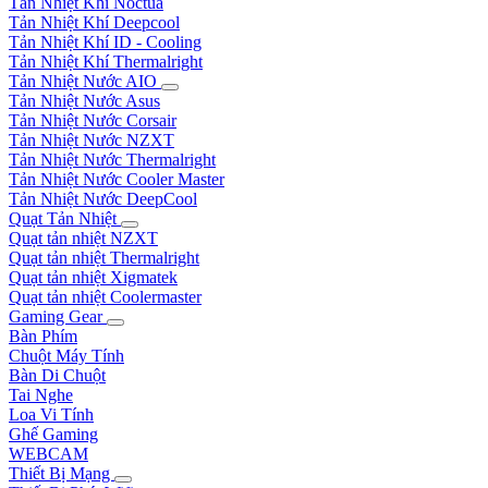
Tản Nhiệt Khí Noctua
Tản Nhiệt Khí Deepcool
Tản Nhiệt Khí ID - Cooling
Tản Nhiệt Khí Thermalright
Tản Nhiệt Nước AIO
Tản Nhiệt Nước Asus
Tản Nhiệt Nước Corsair
Tản Nhiệt Nước NZXT
Tản Nhiệt Nước Thermalright
Tản Nhiệt Nước Cooler Master
Tản Nhiệt Nước DeepCool
Quạt Tản Nhiệt
Quạt tản nhiệt NZXT
Quạt tản nhiệt Thermalright
Quạt tản nhiệt Xigmatek
Quạt tản nhiệt Coolermaster
Gaming Gear
Bàn Phím
Chuột Máy Tính
Bàn Di Chuột
Tai Nghe
Loa Vi Tính
Ghế Gaming
WEBCAM
Thiết Bị Mạng