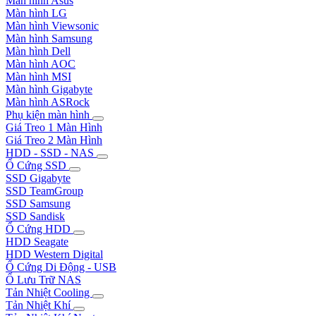
Màn hình Asus
Màn hình LG
Màn hình Viewsonic
Màn hình Samsung
Màn hình Dell
Màn hình AOC
Màn hình MSI
Màn hình Gigabyte
Màn hình ASRock
Phụ kiện màn hình
Giá Treo 1 Màn Hình
Giá Treo 2 Màn Hình
HDD - SSD - NAS
Ổ Cứng SSD
SSD Gigabyte
SSD TeamGroup
SSD Samsung
SSD Sandisk
Ổ Cứng HDD
HDD Seagate
HDD Western Digital
Ổ Cứng Di Động - USB
Ổ Lưu Trữ NAS
Tản Nhiệt Cooling
Tản Nhiệt Khí