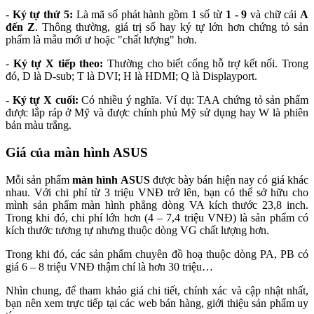
-
Ký tự thứ 5:
Là mã số phát hành gồm 1 số từ
1 - 9
và chữ cái
A
đến Z
. Thông thường, giá trị số hay ký tự lớn hơn chứng tỏ sản
phẩm là mẫu mới ư hoặc "chất lượng" hơn.
-
Ký tự X tiếp theo:
Thường cho biết cổng hỗ trợ kết nối. Trong
đó, D là D-sub; T là DVI; H là HDMI; Q là Displayport​.
-
Ký tự X cuối:
Có nhiều ý nghĩa. Ví dụ: TAA chứng tỏ sản phẩm
được lắp ráp ở Mỹ và được chính phủ Mỹ sử dụng hay W là phiên
bản màu trắng.
Giá của màn hình ASUS
Mỗi sản phẩm
màn hình ASUS
được bày bán hiện nay có giá khác
nhau. Với chi phí từ 3 triệu VNĐ trở lên, bạn có thể sở hữu cho
mình sản phẩm màn hình phẳng dòng VA kích thước 23,8 inch.
Trong khi đó, chi phí lớn hơn (4 – 7,4 triệu VNĐ) là sản phẩm có
kích thước tương tự nhưng thuộc dòng VG chất lượng hơn.
Trong khi đó, các sản phẩm chuyên đồ hoạ thuộc dòng PA, PB có
giá 6 – 8 triệu VNĐ thậm chí là hơn 30 triệu…
Nhìn chung, để tham khảo giá chi tiết, chính xác và cập nhật nhất,
bạn nên xem trực tiếp tại các web bán hàng, giới thiệu sản phẩm uy