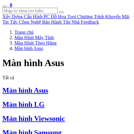
0
Xây Dựng Cấu Hình
PC Đồ Họa Tool
Chương Trình Khuyến Mãi
Tin Tức Công Nghệ
Bảo Hành Tận Nhà
Feedback
Trang chủ
Màn Hình Máy Tính
Màn Hình Theo Hãng
Màn hình Asus
Màn hình Asus
Tất cả
Màn hình Asus
Màn hình LG
Màn hình Viewsonic
Màn hình Samsung