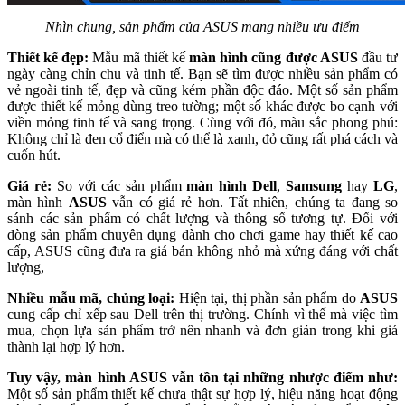
Nhìn chung, sản phẩm của ASUS mang nhiều ưu điểm
Thiết kế đẹp:
Mẫu mã thiết kế
màn hình cũng được ASUS
đầu tư
ngày càng chỉn chu và tinh tế. Bạn sẽ tìm được nhiều sản phẩm có
vẻ ngoài tinh tế, đẹp và cũng kém phần độc đáo. Một số sản phẩm
được thiết kế mỏng dùng treo tường; một số khác được bo cạnh với
viền mỏng tinh tế và sang trọng. Cùng với đó, màu sắc phong phú:
Không chỉ là đen cổ điển mà có thể là xanh, đỏ cũng rất phá cách và
cuốn hút.
Giá rẻ:
So với các sản phẩm
màn hình Dell
,
Samsung
hay
LG
,
màn hình
ASUS
vẫn có giá rẻ hơn. Tất nhiên, chúng ta đang so
sánh các sản phẩm có chất lượng và thông số tương tự. Đối với
dòng sản phẩm chuyên dụng dành cho chơi game hay thiết kế cao
cấp, ASUS cũng đưa ra giá bán không nhỏ mà xứng đáng với chất
lượng,
Nhiều mẫu mã, chủng loại:
Hiện tại, thị phần sản phẩm do
ASUS
cung cấp chỉ xếp sau Dell trên thị trường. Chính vì thế mà việc tìm
mua, chọn lựa sản phẩm trở nên nhanh và đơn giản trong khi giá
thành lại hợp lý hơn.
Tuy vậy, màn hình ASUS vẫn tồn tại những nhược điểm như:
Một số sản phẩm thiết kế chưa thật sự hợp lý, hiệu năng hoạt động