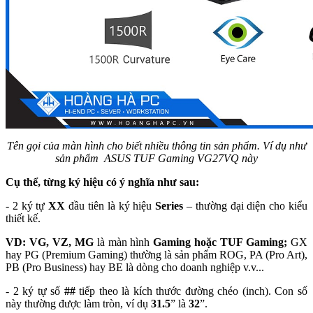
Tên gọi của màn hình cho biết nhiều thông tin sản phẩm. Ví dụ như
sản phẩm ASUS TUF Gaming VG27VQ này
Cụ thể, từng ký hiệu có ý nghĩa như sau:
- 2 ký tự
XX
đầu tiên là ký hiệu
Series
– thường đại diện cho kiểu
thiết kế.
VD:
VG, VZ, MG
là màn hình
Gaming hoặc TUF Gaming;
GX
hay PG (Premium Gaming) thường là sản phẩm ROG, PA (Pro Art),
PB (Pro Business) hay BE là dòng cho doanh nghiệp v.v...​
- 2 ký tự số
##
tiếp theo là kích thước đường chéo (inch). Con số
này thường được làm tròn, ví dụ
31.5
” là
32
”.