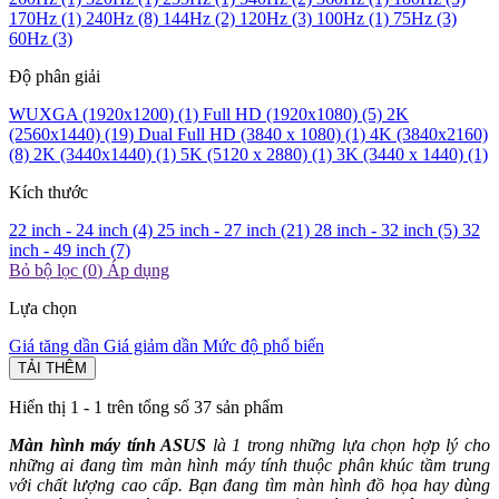
170Hz
(1)
240Hz
(8)
144Hz
(2)
120Hz
(3)
100Hz
(1)
75Hz
(3)
60Hz
(3)
Độ phân giải
WUXGA (1920x1200)
(1)
Full HD (1920x1080)
(5)
2K
(2560x1440)
(19)
Dual Full HD (3840 x 1080)
(1)
4K (3840x2160)
(8)
2K (3440x1440)
(1)
5K (5120 x 2880)
(1)
3K (3440 x 1440)
(1)
Kích thước
22 inch - 24 inch
(4)
25 inch - 27 inch
(21)
28 inch - 32 inch
(5)
32
inch - 49 inch
(7)
Bỏ bộ lọc (
0
)
Áp dụng
Lựa chọn
Giá tăng dần
Giá giảm dần
Mức độ phổ biến
TẢI THÊM
Hiển thị 1 -
1
trên tổng số 37 sản phẩm
Màn hình máy tính ASUS
là 1 trong những lựa chọn hợp lý cho
những ai đang tìm màn hình máy tính thuộc phân khúc tầm trung
với chất lượng cao cấp. Bạn đang tìm màn hình đồ họa hay dùng