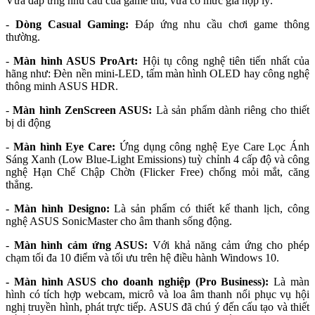
Vừa đáp ứng nhu cầu của game thủ, vừa có mức giá hợp lý.
-
Dòng Casual Gaming:
Đáp ứng nhu cầu chơi game thông
thường.
-
Màn hình ASUS ProArt:
Hội tụ công nghệ tiên tiến nhất của
hãng như: Đèn nền mini-LED, tấm màn hình OLED hay công nghệ
thông minh ASUS HDR.
-
Màn hình ZenScreen ASUS:
Là sản phẩm dành riêng cho thiết
bị di động
-
Màn hình Eye Care:
Ứng dụng công nghệ Eye Care Lọc Ánh
Sáng Xanh (Low Blue-Light Emissions) tuỳ chỉnh 4 cấp độ và công
nghệ Hạn Chế Chập Chờn (Flicker Free) chống mỏi mắt, căng
thẳng.
-
Màn hình Designo:
Là sản phẩm có thiết kế thanh lịch, công
nghệ ASUS SonicMaster cho âm thanh sống động.
-
Màn hình cảm ứng ASUS:
Với khả năng cảm ứng cho phép
chạm tối đa 10 điểm và tối ưu trên hệ điều hành Windows 10.
- Màn hình ASUS cho doanh nghiệp (Pro Business):
Là màn
hình có tích hợp webcam, micrô và loa âm thanh nổi phục vụ hội
nghị truyền hình, phát trực tiếp. ASUS đã chú ý đến cấu tạo và thiết