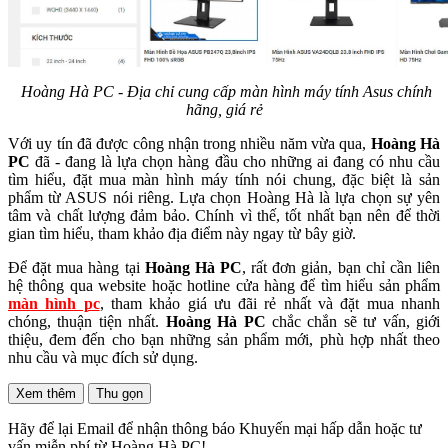
Hoàng Hà PC - Địa chỉ cung cấp màn hình máy tính Asus chính
hãng, giá rẻ
Với uy tín đã được công nhận trong nhiều năm vừa qua,
Hoàng Hà
PC
đã - đang là lựa chọn hàng đầu cho những ai đang có nhu cầu
tìm hiểu, đặt mua màn hình máy tính nói chung, đặc biệt là sản
phẩm từ ASUS nói riêng. Lựa chọn Hoàng Hà là lựa chọn sự yên
tâm và chất lượng đảm bảo. Chính vì thế, tốt nhất bạn nên để thời
gian tìm hiểu, tham khảo địa điểm này ngay từ bây giờ.
Để đặt mua hàng tại
Hoàng Hà PC
, rất đơn giản, bạn chỉ cần liên
hệ thông qua website hoặc hotline cửa hàng để tìm hiểu sản phẩm
màn hình pc
, tham khảo giá ưu đãi rẻ nhất và đặt mua nhanh
chóng, thuận tiện nhất.
Hoàng Hà PC
chắc chắn sẽ tư vấn, giới
thiệu, đem đến cho bạn những sản phẩm mới, phù hợp nhất theo
nhu cầu và mục đích sử dụng.
Xem thêm
Thu gọn
Hãy để lại Email để nhận thông báo Khuyến mại hấp dẫn hoặc tư
vấn miễn phí từ Hoàng Hà PC!