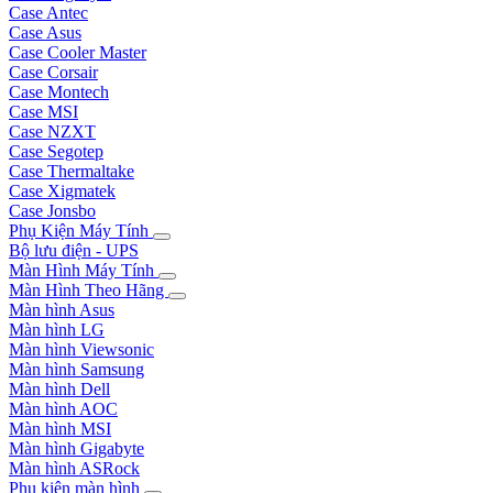
Case Antec
Case Asus
Case Cooler Master
Case Corsair
Case Montech
Case MSI
Case NZXT
Case Segotep
Case Thermaltake
Case Xigmatek
Case Jonsbo
Phụ Kiện Máy Tính
Bộ lưu điện - UPS
Màn Hình Máy Tính
Màn Hình Theo Hãng
Màn hình Asus
Màn hình LG
Màn hình Viewsonic
Màn hình Samsung
Màn hình Dell
Màn hình AOC
Màn hình MSI
Màn hình Gigabyte
Màn hình ASRock
Phụ kiện màn hình