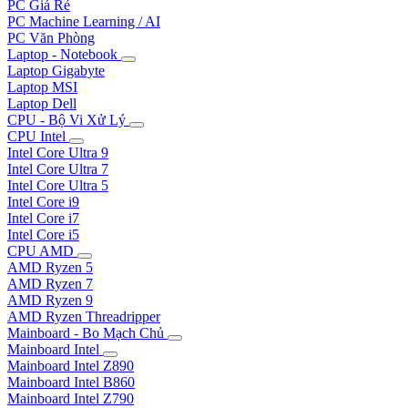
PC Giá Rẻ
PC Machine Learning / AI
PC Văn Phòng
Laptop - Notebook
Laptop Gigabyte
Laptop MSI
Laptop Dell
CPU - Bộ Vi Xử Lý
CPU Intel
Intel Core Ultra 9
Intel Core Ultra 7
Intel Core Ultra 5
Intel Core i9
Intel Core i7
Intel Core i5
CPU AMD
AMD Ryzen 5
AMD Ryzen 7
AMD Ryzen 9
AMD Ryzen Threadripper
Mainboard - Bo Mạch Chủ
Mainboard Intel
Mainboard Intel Z890
Mainboard Intel B860
Mainboard Intel Z790