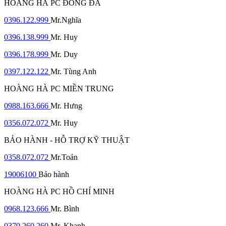
HOÀNG HÀ PC ĐỐNG ĐA
0396.122.999
Mr.Nghĩa
0396.138.999
Mr. Huy
0396.178.999
Mr. Duy
0397.122.122
Mr. Tùng Anh
HOÀNG HÀ PC MIỀN TRUNG
0988.163.666
Mr. Hưng
0356.072.072
Mr. Huy
BẢO HÀNH - HỖ TRỢ KỸ THUẬT
0358.072.072
Mr.Toản
19006100
Bảo hành
HOÀNG HÀ PC HỒ CHÍ MINH
0968.123.666
Mr. Bình
0379.260.260
Mr. Khanh