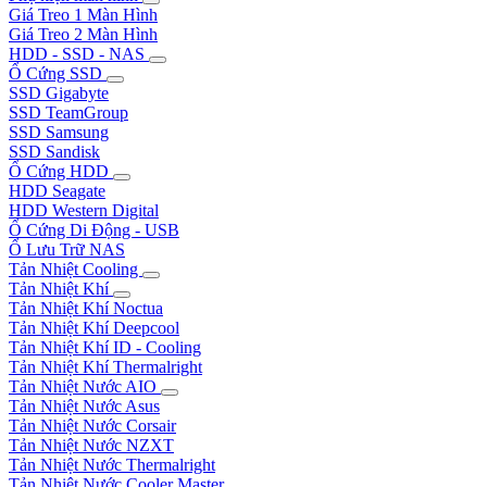
Giá Treo 1 Màn Hình
Giá Treo 2 Màn Hình
HDD - SSD - NAS
Ổ Cứng SSD
SSD Gigabyte
SSD TeamGroup
SSD Samsung
SSD Sandisk
Ổ Cứng HDD
HDD Seagate
HDD Western Digital
Ổ Cứng Di Động - USB
Ổ Lưu Trữ NAS
Tản Nhiệt Cooling
Tản Nhiệt Khí
Tản Nhiệt Khí Noctua
Tản Nhiệt Khí Deepcool
Tản Nhiệt Khí ID - Cooling
Tản Nhiệt Khí Thermalright
Tản Nhiệt Nước AIO
Tản Nhiệt Nước Asus
Tản Nhiệt Nước Corsair
Tản Nhiệt Nước NZXT
Tản Nhiệt Nước Thermalright
Tản Nhiệt Nước Cooler Master