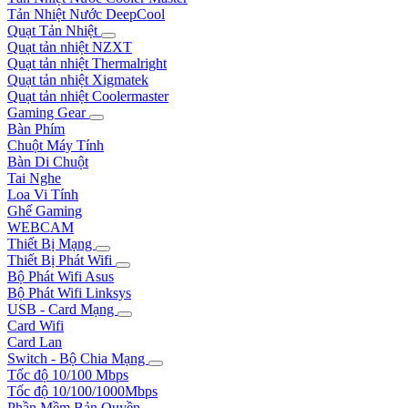
Tản Nhiệt Nước DeepCool
Quạt Tản Nhiệt
Quạt tản nhiệt NZXT
Quạt tản nhiệt Thermalright
Quạt tản nhiệt Xigmatek
Quạt tản nhiệt Coolermaster
Gaming Gear
Bàn Phím
Chuột Máy Tính
Bàn Di Chuột
Tai Nghe
Loa Vi Tính
Ghế Gaming
WEBCAM
Thiết Bị Mạng
Thiết Bị Phát Wifi
Bộ Phát Wifi Asus
Bộ Phát Wifi Linksys
USB - Card Mạng
Card Wifi
Card Lan
Switch - Bộ Chia Mạng
Tốc độ 10/100 Mbps
Tốc độ 10/100/1000Mbps
Phần Mềm Bản Quyền