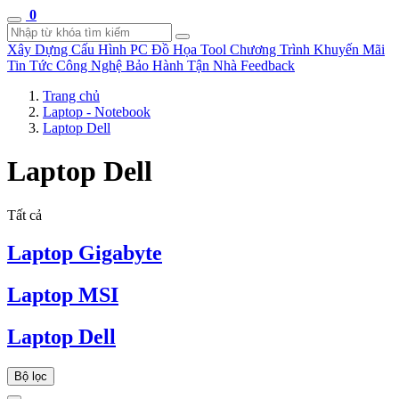
0
Xây Dựng Cấu Hình
PC Đồ Họa Tool
Chương Trình Khuyến Mãi
Tin Tức Công Nghệ
Bảo Hành Tận Nhà
Feedback
Trang chủ
Laptop - Notebook
Laptop Dell
Laptop Dell
Tất cả
Laptop Gigabyte
Laptop MSI
Laptop Dell
Bộ lọc