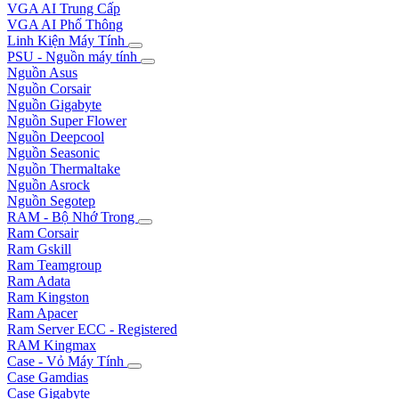
VGA AI Trung Cấp
VGA AI Phổ Thông
Linh Kiện Máy Tính
PSU - Nguồn máy tính
Nguồn Asus
Nguồn Corsair
Nguồn Gigabyte
Nguồn Super Flower
Nguồn Deepcool
Nguồn Seasonic
Nguồn Thermaltake
Nguồn Asrock
Nguồn Segotep
RAM - Bộ Nhớ Trong
Ram Corsair
Ram Gskill
Ram Teamgroup
Ram Adata
Ram Kingston
Ram Apacer
Ram Server ECC - Registered
RAM Kingmax
Case - Vỏ Máy Tính
Case Gamdias
Case Gigabyte