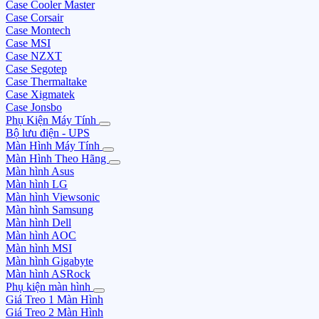
Case Cooler Master
Case Corsair
Case Montech
Case MSI
Case NZXT
Case Segotep
Case Thermaltake
Case Xigmatek
Case Jonsbo
Phụ Kiện Máy Tính
Bộ lưu điện - UPS
Màn Hình Máy Tính
Màn Hình Theo Hãng
Màn hình Asus
Màn hình LG
Màn hình Viewsonic
Màn hình Samsung
Màn hình Dell
Màn hình AOC
Màn hình MSI
Màn hình Gigabyte
Màn hình ASRock
Phụ kiện màn hình
Giá Treo 1 Màn Hình
Giá Treo 2 Màn Hình