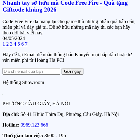
Nhanh tay sở hữu mã Code Free Fire - Quà tặng
Giftcode khủng 2026
Code Free Fire đã mang lại cho game thủ những phần quà hấp dẫn,
miễn phí và đầy giá trị. Để sở hữu những mã này thì các bạn hãy
theo dõi bài viết này.
04/05/2024
1
2
3
4
5
6
7
Hãy để lại Email để nhận thông báo Khuyến mại hấp dẫn hoặc tư
vấn miễn phí từ Hoàng Hà PC!
Gửi ngay
Hệ thống Showroom
PHƯỜNG CẦU GIẤY, HÀ NỘI
Địa chỉ:
Số 41 Khúc Thừa Dụ, Phường Cầu Giấy, Hà Nội
Hotline:
0969.123.666
Thời gian làm việc:
8h00 - 19h