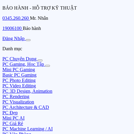
BẢO HÀNH - HỖ TRỢ KỸ THUẬT
0345.260.260
Mr. Nhân
19006100
Bảo hành
Đăng Nhập
Danh mục
PC Chuyên Dụng
PC Gaming, Học Tập
Mini PC Gaming
Basic PC Gaming
PC Photo Editing
PC Video Editing
PC 3D Design, Animation
PC Rendering
PC Visualization
PC Architecture & CAD
PC Đẹp
Mini PC AI
PC Giá Rẻ
PC Machine Learning / AI