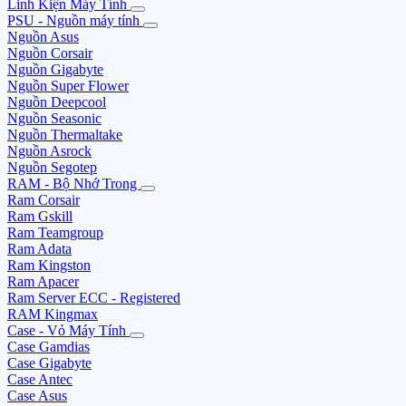
Linh Kiện Máy Tính
PSU - Nguồn máy tính
Nguồn Asus
Nguồn Corsair
Nguồn Gigabyte
Nguồn Super Flower
Nguồn Deepcool
Nguồn Seasonic
Nguồn Thermaltake
Nguồn Asrock
Nguồn Segotep
RAM - Bộ Nhớ Trong
Ram Corsair
Ram Gskill
Ram Teamgroup
Ram Adata
Ram Kingston
Ram Apacer
Ram Server ECC - Registered
RAM Kingmax
Case - Vỏ Máy Tính
Case Gamdias
Case Gigabyte
Case Antec
Case Asus