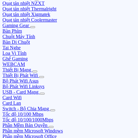
Quạt tản nhiệt NZXT
Quạt tản nhiệt Thermalright
Quạt tản nhiệt Xigmatek
Quạt tản nhiệt Coolermaster
Gaming Gear
Bàn Phím
Chuột Máy Tính
Bàn Di Chuột
Tai Nghe
Loa Vi Tính
Ghế Gaming
WEBCAM
Thiết Bị Mạng
Thiết Bị Phát Wifi
Bộ Phát Wifi Asus
Bộ Phát Wifi Linksys
USB - Card Mạng
Card Wifi
Card Lan
Switch - Bộ Chia Mạng
Tốc độ 10/100 Mbps
Tốc độ 10/100/1000Mbps
Phần Mềm Bản Quyền
Phần mềm Microsoft Windows
Phần mềm Microsoft Office