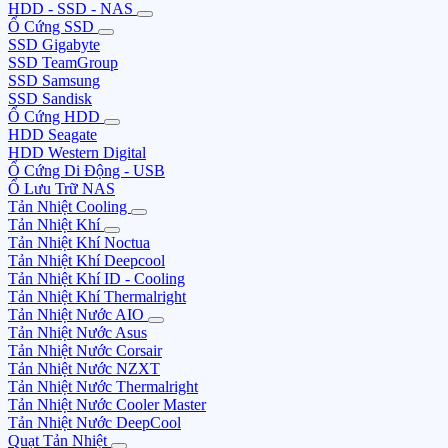
HDD - SSD - NAS
Ổ Cứng SSD
SSD Gigabyte
SSD TeamGroup
SSD Samsung
SSD Sandisk
Ổ Cứng HDD
HDD Seagate
HDD Western Digital
Ổ Cứng Di Động - USB
Ổ Lưu Trữ NAS
Tản Nhiệt Cooling
Tản Nhiệt Khí
Tản Nhiệt Khí Noctua
Tản Nhiệt Khí Deepcool
Tản Nhiệt Khí ID - Cooling
Tản Nhiệt Khí Thermalright
Tản Nhiệt Nước AIO
Tản Nhiệt Nước Asus
Tản Nhiệt Nước Corsair
Tản Nhiệt Nước NZXT
Tản Nhiệt Nước Thermalright
Tản Nhiệt Nước Cooler Master
Tản Nhiệt Nước DeepCool
Quạt Tản Nhiệt