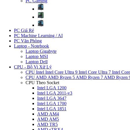
PC Gaming
PC Giá Rẻ
PC Machine Learning / AI
PC Văn Phòng
Laptop - Notebook
Laptop Gigabyte
Laptop MSI
Laptop Dell
CPU - Bộ Vi Xử Lý
CPU Intel
Intel Core Ultra 9
Intel Core Ultra 7
Intel Cor
CPU AMD
AMD Ryzen 5
AMD Ryzen 7
AMD Ryzen 
CPU Theo Socket
Intel LGA 1200
Intel LGA 2011-v3
Intel LGA 3647
Intel LGA 1700
Intel LGA 1851
AMD AM4
AMD AM5
AMD TR5
AMD sTRX4