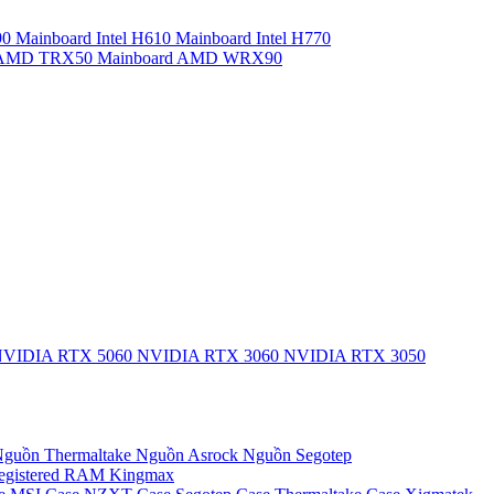
90
Mainboard Intel H610
Mainboard Intel H770
d AMD TRX50
Mainboard AMD WRX90
VIDIA RTX 5060
NVIDIA RTX 3060
NVIDIA RTX 3050
guồn Thermaltake
Nguồn Asrock
Nguồn Segotep
egistered
RAM Kingmax