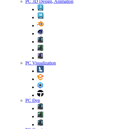
PC 3D Design, Animation
PC Visualization
PC Đẹp