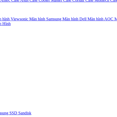
 Antec
Case Asus
Case Cooler Master
Case Corsair
Case Montech
Cas
 hình Viewsonic
Màn hình Samsung
Màn hình Dell
Màn hình AOC
M
n Hình
msung
SSD Sandisk