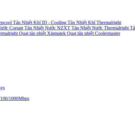
epcool
Tản Nhiệt Khí ID - Cooling
Tản Nhiệt Khí Thermalright
Nước Corsair
Tản Nhiệt Nước NZXT
Tản Nhiệt Nước Thermalright
Tả
ermalright
Quạt tản nhiệt Xigmatek
Quạt tản nhiệt Coolermaster
sys
/100/1000Mbps