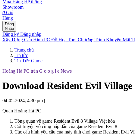
Mua Hàng
Hệ thống
Showroom
0
Giỏ
Hàng
Đăng
Nhập
Đăng ký
Đăng nhập
Xây Dựng Cấu Hình
PC Đồ Họa Tool
Chương Trình Khuyến Mãi
T
Trang chủ
Tin tức
Tin Tức Game
Hoàng Hà PC trên
G
o
o
g
l
e
News
Download Resident Evil Village
04-05-2024, 4:30 pm
|
Quân Hoàng Hà PC
Tổng quan về game Resident Evil 8 Village Việt hóa
Cốt truyện vô cùng hấp dẫn của game Resident Evil 8
Các cấu hình yêu cầu của máy tính chơi game Resident Evil Vi