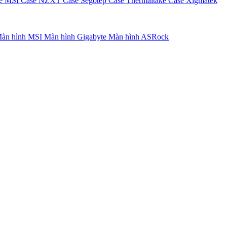
e MSI
Case NZXT
Case Segotep
Case Thermaltake
Case Xigmatek
àn hình MSI
Màn hình Gigabyte
Màn hình ASRock