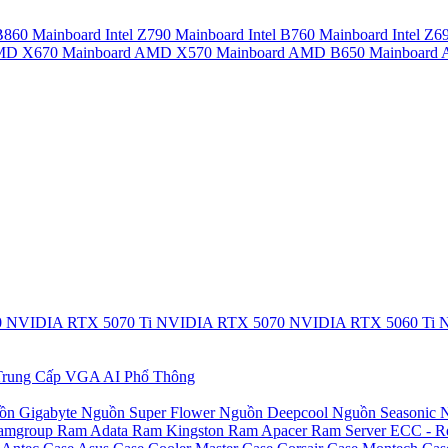
 B860
Mainboard Intel Z790
Mainboard Intel B760
Mainboard Intel Z6
AMD X670
Mainboard AMD X570
Mainboard AMD B650
Mainboar
0
NVIDIA RTX 5070 Ti
NVIDIA RTX 5070
NVIDIA RTX 5060 Ti
N
rung Cấp
VGA AI Phổ Thông
ồn Gigabyte
Nguồn Super Flower
Nguồn Deepcool
Nguồn Seasonic
N
amgroup
Ram Adata
Ram Kingston
Ram Apacer
Ram Server ECC - R