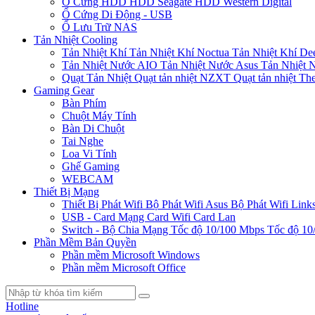
Ổ Cứng HDD
HDD Seagate
HDD Western Digital
Ổ Cứng Di Động - USB
Ổ Lưu Trữ NAS
Tản Nhiệt Cooling
Tản Nhiệt Khí
Tản Nhiệt Khí Noctua
Tản Nhiệt Khí De
Tản Nhiệt Nước AIO
Tản Nhiệt Nước Asus
Tản Nhiệt 
Quạt Tản Nhiệt
Quạt tản nhiệt NZXT
Quạt tản nhiệt Th
Gaming Gear
Bàn Phím
Chuột Máy Tính
Bàn Di Chuột
Tai Nghe
Loa Vi Tính
Ghế Gaming
WEBCAM
Thiết Bị Mạng
Thiết Bị Phát Wifi
Bộ Phát Wifi Asus
Bộ Phát Wifi Link
USB - Card Mạng
Card Wifi
Card Lan
Switch - Bộ Chia Mạng
Tốc độ 10/100 Mbps
Tốc độ 10
Phần Mềm Bản Quyền
Phần mềm Microsoft Windows
Phần mềm Microsoft Office
Hotline