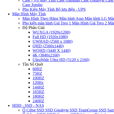
Case - Vỏ Máy Tính
Case Gamdias
Case Gigabyte
Case
Case Jonsbo
Phụ Kiện Máy Tính
Bộ lưu điện - UPS
Màn Hình Máy Tính
Màn Hình Theo Hãng
Màn hình Asus
Màn hình LG
Màn
Phụ kiện màn hình
Giá Treo 1 Màn Hình
Giá Treo 2 Mà
Độ Phân Giải
WUXGA (1920x1200)
Full HD (1920x1080)
UWHAD (2560 x 1080)
QHD (2560x1440)
WQHD (3440 X 1440)
4K (3840x2160)
UltraWide Ultra HD (5120 x 2160)
Tần Số Quét
60HZ
75HZ
100HZ
120Hz
144HZ
165HZ
180HZ
240HZ
HDD - SSD - NAS
Ổ Cứng SSD
SSD Gigabyte
SSD TeamGroup
SSD Sa