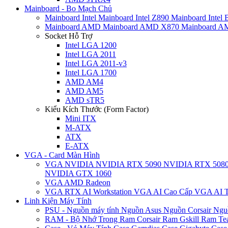
Mainboard - Bo Mạch Chủ
Mainboard Intel
Mainboard Intel Z890
Mainboard Intel
Mainboard AMD
Mainboard AMD X870
Mainboard 
Socket Hỗ Trợ
Intel LGA 1200
Intel LGA 2011
Intel LGA 2011-v3
Intel LGA 1700
AMD AM4
AMD AM5
AMD sTR5
Kiểu Kích Thước (Form Factor)
Mini ITX
M-ATX
ATX
E-ATX
VGA - Card Màn Hình
VGA NVIDIA
NVIDIA RTX 5090
NVIDIA RTX 508
NVIDIA GTX 1060
VGA AMD Radeon
VGA RTX AI Workstation
VGA AI Cao Cấp
VGA AI T
Linh Kiện Máy Tính
PSU - Nguồn máy tính
Nguồn Asus
Nguồn Corsair
Ngu
RAM - Bộ Nhớ Trong
Ram Corsair
Ram Gskill
Ram Te