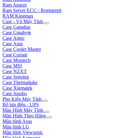
Ram Apacer
Ram Server ECC - Registered
RAM Kingmax
Case - Vỏ Máy Tính
Case Gamdias
Case Gigabyte
Case Antec
Case Asus
Case Cooler Master
Case Corsair
Case Montech
Case MSI
Case NZXT
Case Segotep
Case Thermaltake
Case Xigmatek
Case Jonsbo
Phụ Kiện Máy Tính
Bộ lưu điện - UPS
Màn Hình Máy Tính
Màn Hình Theo Hãng
Màn hình Asus
Màn hình LG
Màn hình Viewsonic
Màn hình Samsung