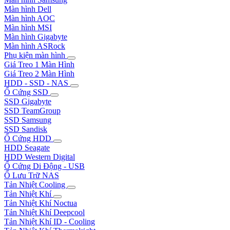
Màn hình Dell
Màn hình AOC
Màn hình MSI
Màn hình Gigabyte
Màn hình ASRock
Phụ kiện màn hình
Giá Treo 1 Màn Hình
Giá Treo 2 Màn Hình
HDD - SSD - NAS
Ổ Cứng SSD
SSD Gigabyte
SSD TeamGroup
SSD Samsung
SSD Sandisk
Ổ Cứng HDD
HDD Seagate
HDD Western Digital
Ổ Cứng Di Động - USB
Ổ Lưu Trữ NAS
Tản Nhiệt Cooling
Tản Nhiệt Khí
Tản Nhiệt Khí Noctua
Tản Nhiệt Khí Deepcool
Tản Nhiệt Khí ID - Cooling