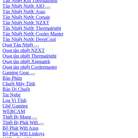
Tản Nhiệt Khí Thermalright
Tản Nhiệt Nước AIO
Tản Nhiệt Nước Asus
Tản Nhiệt Nước Corsair
Tản Nhiệt Nước NZXT
Tản Nhiệt Nước Thermalright
Tản Nhiệt Nước Cooler Master
Tản Nhiệt Nước DeepCool
Quạt Tản Nhiệt
Quạt tản nhiệt NZXT
Quạt tản nhiệt Thermalright
Quạt tản nhiệt Xigmatek
Quạt tản nhiệt Coolermaster
Gaming Gear
Bàn Phím
Chuột Máy Tính
Bàn Di Chuột
Tai Nghe
Loa Vi Tính
Ghế Gaming
WEBCAM
Thiết Bị Mạng
Thiết Bị Phát Wifi
Bộ Phát Wifi Asus
Bộ Phát Wifi Linksys