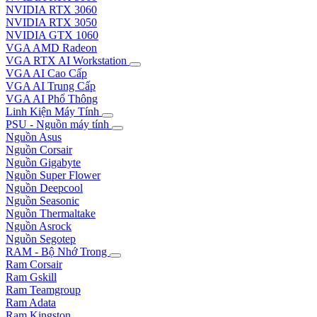
NVIDIA RTX 3060
NVIDIA RTX 3050
NVIDIA GTX 1060
VGA AMD Radeon
VGA RTX AI Workstation
VGA AI Cao Cấp
VGA AI Trung Cấp
VGA AI Phổ Thông
Linh Kiện Máy Tính
PSU - Nguồn máy tính
Nguồn Asus
Nguồn Corsair
Nguồn Gigabyte
Nguồn Super Flower
Nguồn Deepcool
Nguồn Seasonic
Nguồn Thermaltake
Nguồn Asrock
Nguồn Segotep
RAM - Bộ Nhớ Trong
Ram Corsair
Ram Gskill
Ram Teamgroup
Ram Adata
Ram Kingston