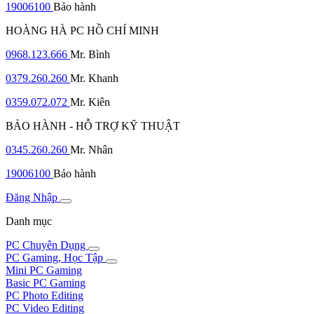
19006100
Bảo hành
HOÀNG HÀ PC HỒ CHÍ MINH
0968.123.666
Mr. Bình
0379.260.260
Mr. Khanh
0359.072.072
Mr. Kiên
BẢO HÀNH - HỖ TRỢ KỸ THUẬT
0345.260.260
Mr. Nhân
19006100
Bảo hành
Đăng Nhập
Danh mục
PC Chuyên Dụng
PC Gaming, Học Tập
Mini PC Gaming
Basic PC Gaming
PC Photo Editing
PC Video Editing