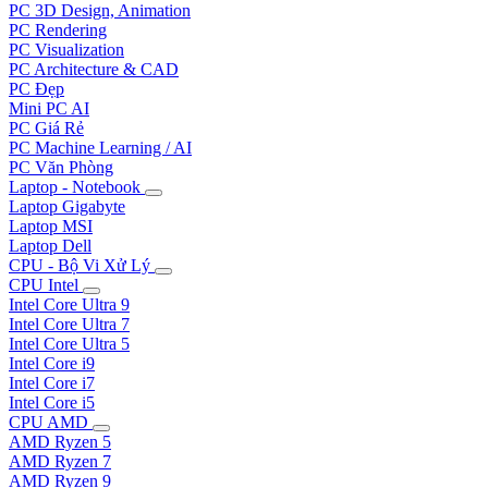
PC 3D Design, Animation
PC Rendering
PC Visualization
PC Architecture & CAD
PC Đẹp
Mini PC AI
PC Giá Rẻ
PC Machine Learning / AI
PC Văn Phòng
Laptop - Notebook
Laptop Gigabyte
Laptop MSI
Laptop Dell
CPU - Bộ Vi Xử Lý
CPU Intel
Intel Core Ultra 9
Intel Core Ultra 7
Intel Core Ultra 5
Intel Core i9
Intel Core i7
Intel Core i5
CPU AMD
AMD Ryzen 5
AMD Ryzen 7
AMD Ryzen 9