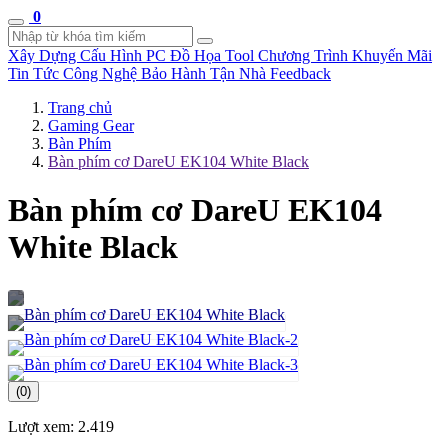
0
Xây Dựng Cấu Hình
PC Đồ Họa Tool
Chương Trình Khuyến Mãi
Tin Tức Công Nghệ
Bảo Hành Tận Nhà
Feedback
Trang chủ
Gaming Gear
Bàn Phím
Bàn phím cơ DareU EK104 White Black
Bàn phím cơ DareU EK104
White Black
(0)
Lượt xem:
2.419