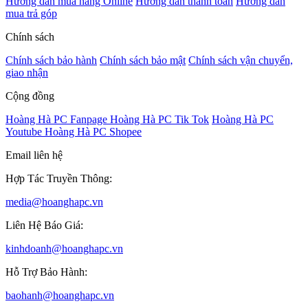
Hướng dẫn mua hàng Online
Hướng dẫn thanh toán
Hướng dẫn
mua trả góp
Chính sách
Chính sách bảo hành
Chính sách bảo mật
Chính sách vận chuyển,
giao nhận
Cộng đồng
Hoàng Hà PC Fanpage
Hoàng Hà PC Tik Tok
Hoàng Hà PC
Youtube
Hoàng Hà PC Shopee
Email liên hệ
Hợp Tác Truyền Thông:
media@hoanghapc.vn
Liên Hệ Báo Giá:
kinhdoanh@hoanghapc.vn
Hỗ Trợ Bảo Hành:
baohanh@hoanghapc.vn