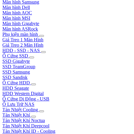
Màn hình Samsung
Màn hình Dell
Màn hình AOC
Màn hình MSI
Màn hình Gigabyte
Màn hình ASRock
Phụ kiện màn hình
Giá Treo 1 Màn Hình
Giá Treo 2 Màn Hình
HDD - SSD - NAS
Ổ Cứng SSD
SSD Gigabyte
SSD TeamGroup
SSD Samsung
SSD Sandisk
Ổ Cứng HDD
HDD Seagate
HDD Western Digital
Ổ Cứng Di Động - USB
Ổ Lưu Trữ NAS
Tản Nhiệt Cooling
Tản Nhiệt Khí
Tản Nhiệt Khí Noctua
Tản Nhiệt Khí Deepcool
Tản Nhiệt Khí ID - Cooling