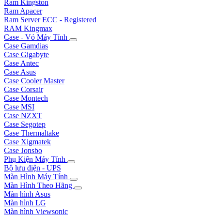
Ram Kingston
Ram Apacer
Ram Server ECC - Registered
RAM Kingmax
Case - Vỏ Máy Tính
Case Gamdias
Case Gigabyte
Case Antec
Case Asus
Case Cooler Master
Case Corsair
Case Montech
Case MSI
Case NZXT
Case Segotep
Case Thermaltake
Case Xigmatek
Case Jonsbo
Phụ Kiện Máy Tính
Bộ lưu điện - UPS
Màn Hình Máy Tính
Màn Hình Theo Hãng
Màn hình Asus
Màn hình LG
Màn hình Viewsonic