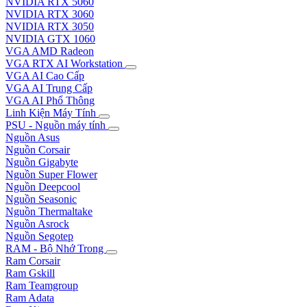
NVIDIA RTX 5060
NVIDIA RTX 3060
NVIDIA RTX 3050
NVIDIA GTX 1060
VGA AMD Radeon
VGA RTX AI Workstation
VGA AI Cao Cấp
VGA AI Trung Cấp
VGA AI Phổ Thông
Linh Kiện Máy Tính
PSU - Nguồn máy tính
Nguồn Asus
Nguồn Corsair
Nguồn Gigabyte
Nguồn Super Flower
Nguồn Deepcool
Nguồn Seasonic
Nguồn Thermaltake
Nguồn Asrock
Nguồn Segotep
RAM - Bộ Nhớ Trong
Ram Corsair
Ram Gskill
Ram Teamgroup
Ram Adata