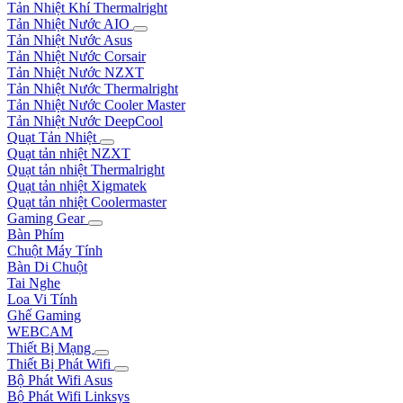
Tản Nhiệt Khí Thermalright
Tản Nhiệt Nước AIO
Tản Nhiệt Nước Asus
Tản Nhiệt Nước Corsair
Tản Nhiệt Nước NZXT
Tản Nhiệt Nước Thermalright
Tản Nhiệt Nước Cooler Master
Tản Nhiệt Nước DeepCool
Quạt Tản Nhiệt
Quạt tản nhiệt NZXT
Quạt tản nhiệt Thermalright
Quạt tản nhiệt Xigmatek
Quạt tản nhiệt Coolermaster
Gaming Gear
Bàn Phím
Chuột Máy Tính
Bàn Di Chuột
Tai Nghe
Loa Vi Tính
Ghế Gaming
WEBCAM
Thiết Bị Mạng
Thiết Bị Phát Wifi
Bộ Phát Wifi Asus
Bộ Phát Wifi Linksys