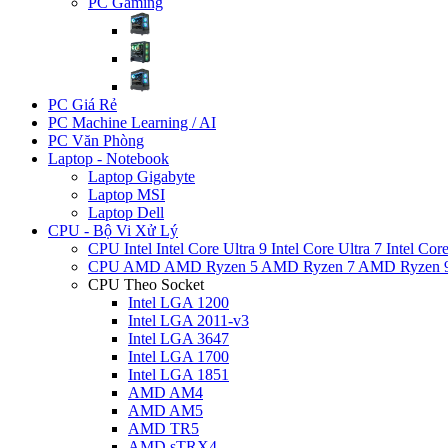
PC Gaming
PC Giá Rẻ
PC Machine Learning / AI
PC Văn Phòng
Laptop - Notebook
Laptop Gigabyte
Laptop MSI
Laptop Dell
CPU - Bộ Vi Xử Lý
CPU Intel
Intel Core Ultra 9
Intel Core Ultra 7
Intel Cor
CPU AMD
AMD Ryzen 5
AMD Ryzen 7
AMD Ryzen 
CPU Theo Socket
Intel LGA 1200
Intel LGA 2011-v3
Intel LGA 3647
Intel LGA 1700
Intel LGA 1851
AMD AM4
AMD AM5
AMD TR5
AMD sTRX4