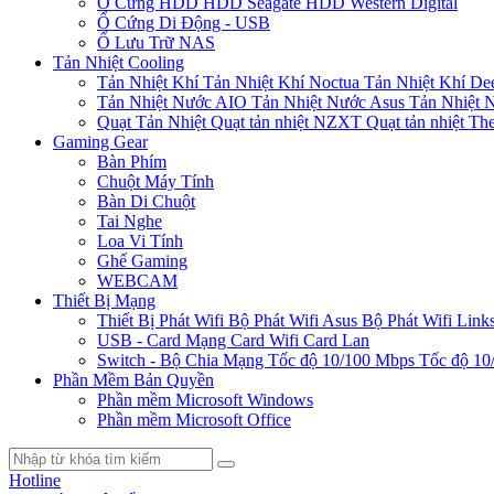
Ổ Cứng HDD
HDD Seagate
HDD Western Digital
Ổ Cứng Di Động - USB
Ổ Lưu Trữ NAS
Tản Nhiệt Cooling
Tản Nhiệt Khí
Tản Nhiệt Khí Noctua
Tản Nhiệt Khí De
Tản Nhiệt Nước AIO
Tản Nhiệt Nước Asus
Tản Nhiệt 
Quạt Tản Nhiệt
Quạt tản nhiệt NZXT
Quạt tản nhiệt Th
Gaming Gear
Bàn Phím
Chuột Máy Tính
Bàn Di Chuột
Tai Nghe
Loa Vi Tính
Ghế Gaming
WEBCAM
Thiết Bị Mạng
Thiết Bị Phát Wifi
Bộ Phát Wifi Asus
Bộ Phát Wifi Link
USB - Card Mạng
Card Wifi
Card Lan
Switch - Bộ Chia Mạng
Tốc độ 10/100 Mbps
Tốc độ 10
Phần Mềm Bản Quyền
Phần mềm Microsoft Windows
Phần mềm Microsoft Office
Hotline