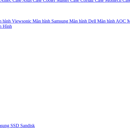
 Antec
Case Asus
Case Cooler Master
Case Corsair
Case Montech
Cas
 hình Viewsonic
Màn hình Samsung
Màn hình Dell
Màn hình AOC
M
n Hình
msung
SSD Sandisk