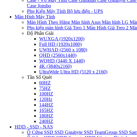
Case - Vỏ Máy Tính
Case Gamdias
Case Gigabyte
Case
Case Jonsbo
Phụ Kiện Máy Tính
Bộ lưu điện - UPS
Màn Hình Máy Tính
Màn Hình Theo Hãng
Màn hình Asus
Màn hình LG
Màn
Phụ kiện màn hình
Giá Treo 1 Màn Hình
Giá Treo 2 Mà
Độ Phân Giải
WUXGA (1920x1200)
Full HD (1920x1080)
UWHAD (2560 x 1080)
QHD (2560x1440)
WQHD (3440 X 1440)
4K (3840x2160)
UltraWide Ultra HD (5120 x 2160)
Tần Số Quét
60HZ
75HZ
100HZ
120Hz
144HZ
165HZ
180HZ
240HZ
HDD - SSD - NAS
Ổ Cứng SSD
SSD Gigabyte
SSD TeamGroup
SSD Sa