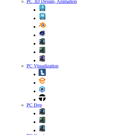
PC 3D Design, Animation
PC Visualization
PC Đẹp