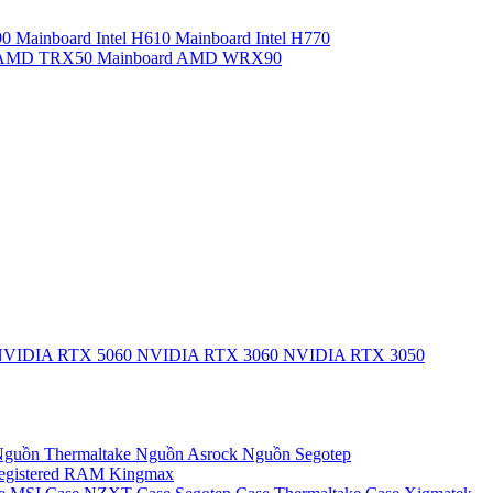
90
Mainboard Intel H610
Mainboard Intel H770
d AMD TRX50
Mainboard AMD WRX90
VIDIA RTX 5060
NVIDIA RTX 3060
NVIDIA RTX 3050
guồn Thermaltake
Nguồn Asrock
Nguồn Segotep
egistered
RAM Kingmax