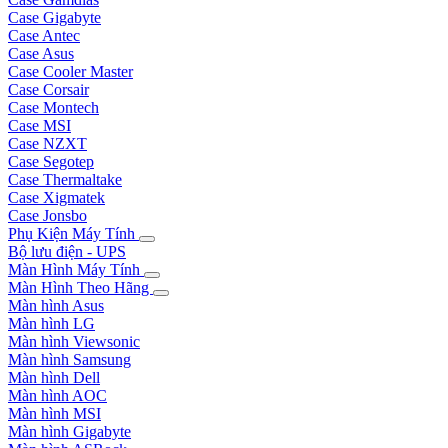
Case Gigabyte
Case Antec
Case Asus
Case Cooler Master
Case Corsair
Case Montech
Case MSI
Case NZXT
Case Segotep
Case Thermaltake
Case Xigmatek
Case Jonsbo
Phụ Kiện Máy Tính
Bộ lưu điện - UPS
Màn Hình Máy Tính
Màn Hình Theo Hãng
Màn hình Asus
Màn hình LG
Màn hình Viewsonic
Màn hình Samsung
Màn hình Dell
Màn hình AOC
Màn hình MSI
Màn hình Gigabyte