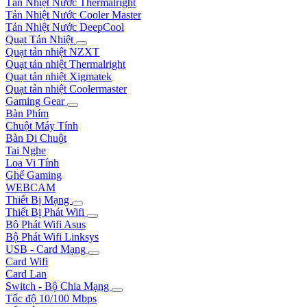
Tản Nhiệt Nước Thermalright
Tản Nhiệt Nước Cooler Master
Tản Nhiệt Nước DeepCool
Quạt Tản Nhiệt
Quạt tản nhiệt NZXT
Quạt tản nhiệt Thermalright
Quạt tản nhiệt Xigmatek
Quạt tản nhiệt Coolermaster
Gaming Gear
Bàn Phím
Chuột Máy Tính
Bàn Di Chuột
Tai Nghe
Loa Vi Tính
Ghế Gaming
WEBCAM
Thiết Bị Mạng
Thiết Bị Phát Wifi
Bộ Phát Wifi Asus
Bộ Phát Wifi Linksys
USB - Card Mạng
Card Wifi
Card Lan
Switch - Bộ Chia Mạng
Tốc độ 10/100 Mbps