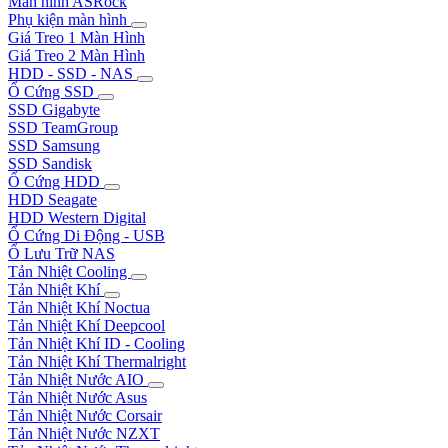
Màn hình ASRock
Phụ kiện màn hình
Giá Treo 1 Màn Hình
Giá Treo 2 Màn Hình
HDD - SSD - NAS
Ổ Cứng SSD
SSD Gigabyte
SSD TeamGroup
SSD Samsung
SSD Sandisk
Ổ Cứng HDD
HDD Seagate
HDD Western Digital
Ổ Cứng Di Động - USB
Ổ Lưu Trữ NAS
Tản Nhiệt Cooling
Tản Nhiệt Khí
Tản Nhiệt Khí Noctua
Tản Nhiệt Khí Deepcool
Tản Nhiệt Khí ID - Cooling
Tản Nhiệt Khí Thermalright
Tản Nhiệt Nước AIO
Tản Nhiệt Nước Asus
Tản Nhiệt Nước Corsair
Tản Nhiệt Nước NZXT