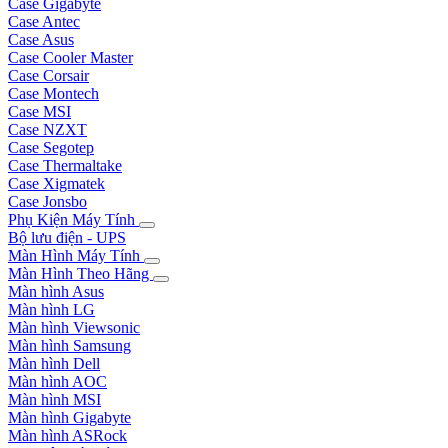
Case Gigabyte
Case Antec
Case Asus
Case Cooler Master
Case Corsair
Case Montech
Case MSI
Case NZXT
Case Segotep
Case Thermaltake
Case Xigmatek
Case Jonsbo
Phụ Kiện Máy Tính
Bộ lưu điện - UPS
Màn Hình Máy Tính
Màn Hình Theo Hãng
Màn hình Asus
Màn hình LG
Màn hình Viewsonic
Màn hình Samsung
Màn hình Dell
Màn hình AOC
Màn hình MSI
Màn hình Gigabyte
Màn hình ASRock