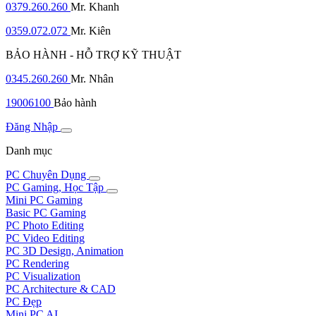
0379.260.260
Mr. Khanh
0359.072.072
Mr. Kiên
BẢO HÀNH - HỖ TRỢ KỸ THUẬT
0345.260.260
Mr. Nhân
19006100
Bảo hành
Đăng Nhập
Danh mục
PC Chuyên Dụng
PC Gaming, Học Tập
Mini PC Gaming
Basic PC Gaming
PC Photo Editing
PC Video Editing
PC 3D Design, Animation
PC Rendering
PC Visualization
PC Architecture & CAD
PC Đẹp
Mini PC AI