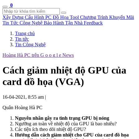
0
Xây Dựng Cấu Hình
PC Đồ Họa Tool
Chương Trình Khuyến Mãi
Tin Tức Công Nghệ
Bảo Hành Tận Nhà
Feedback
Trang chủ
Tin tức
Tin Công Nghệ
Hoàng Hà PC trên
G
o
o
g
l
e
News
Cách giảm nhiệt độ GPU của
card đồ họa (VGA)
16-04-2021, 8:55 am
|
Quân Hoàng Hà PC
Nguyên nhân gây ra tình trạng GPU bị nóng
Ngưỡng an toàn về nhiệt độ của GPU là bao nhiêu?
Các tiện ích theo dõi nhiệt độ GPU?
Hướng dẫn cách giảm nhiệt cho GPU của card đồ họa