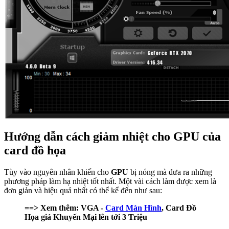
Hướng dẫn cách giảm nhiệt cho GPU của
card đồ họa
Tùy vào nguyên nhân khiến cho
GPU
bị nóng mà đưa ra những
phương pháp làm hạ nhiệt tốt nhất. Một vài cách làm được xem là
đơn giản và hiệu quả nhất có thể kể đến như sau:
==> Xem thêm: VGA -
Card Màn Hình
, Card Đồ
Họa giá Khuyến Mại lên tới 3 Triệu