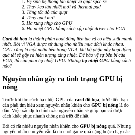
Vệ sinh hệ thống tản nhiệt và quạt sạch sẽ
Thay keo tản nhiệt mới và thermal pad
Tăng tốc độ của quạt
Thay quạt mới
Hạ xung nhịp cho GPU
Hạ nhiệt GPU bằng cách cập nhật driver cho VGA
Card đồ họa
là thành phần hoạt động liên tục và có hiệu suất mạnh
nhất. Bởi vì VGA được sử dụng cho nhiều mục đích khác nhau.
GPU cũng là một phần bên trong VGA, khi bộ phận này hoạt động
quá tải sẽ gây ra hiện tượng tăng nhiệt. Để bảo vệ sự bền bỉ của
VGA, thì cần phải hạ nhiệt GPU. Nhưng
hạ nhiệt GPU
bằng cách
nào?
Nguyên nhân gây ra tình trạng GPU bị
nóng
Trước khi tìm cách hạ nhiệt GPU của
card đồ họa
, trước tiên bạn
cần phải tìm hiểu xem nguyên nhân khiến cho
GPU bị nóng
là do
đâu. Việc xác định chính xác nguyên nhân sẽ giúp bạn có được
cách khắc phục nhanh chóng mà triệt để nhất.
Bởi có rất nhiều nguyên nhân khiến cho
GPU bị nóng
quá. Nhưng
nguyên nhân chủ yếu vẫn là do chơi game quá nặng hoặc chạy các