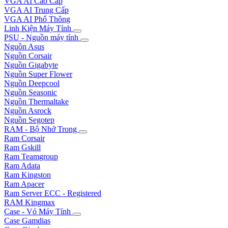
VGA AI Cao Cấp
VGA AI Trung Cấp
VGA AI Phổ Thông
Linh Kiện Máy Tính
PSU - Nguồn máy tính
Nguồn Asus
Nguồn Corsair
Nguồn Gigabyte
Nguồn Super Flower
Nguồn Deepcool
Nguồn Seasonic
Nguồn Thermaltake
Nguồn Asrock
Nguồn Segotep
RAM - Bộ Nhớ Trong
Ram Corsair
Ram Gskill
Ram Teamgroup
Ram Adata
Ram Kingston
Ram Apacer
Ram Server ECC - Registered
RAM Kingmax
Case - Vỏ Máy Tính
Case Gamdias