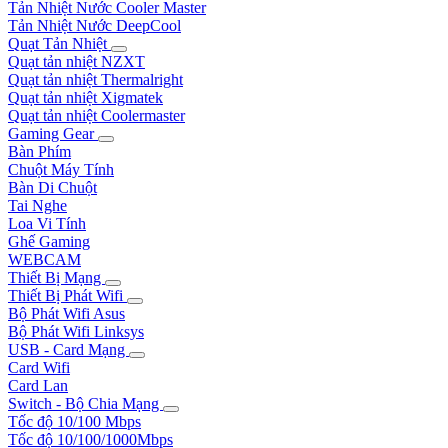
Tản Nhiệt Nước Cooler Master
Tản Nhiệt Nước DeepCool
Quạt Tản Nhiệt
Quạt tản nhiệt NZXT
Quạt tản nhiệt Thermalright
Quạt tản nhiệt Xigmatek
Quạt tản nhiệt Coolermaster
Gaming Gear
Bàn Phím
Chuột Máy Tính
Bàn Di Chuột
Tai Nghe
Loa Vi Tính
Ghế Gaming
WEBCAM
Thiết Bị Mạng
Thiết Bị Phát Wifi
Bộ Phát Wifi Asus
Bộ Phát Wifi Linksys
USB - Card Mạng
Card Wifi
Card Lan
Switch - Bộ Chia Mạng
Tốc độ 10/100 Mbps
Tốc độ 10/100/1000Mbps