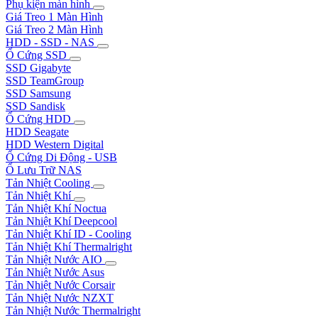
Phụ kiện màn hình
Giá Treo 1 Màn Hình
Giá Treo 2 Màn Hình
HDD - SSD - NAS
Ổ Cứng SSD
SSD Gigabyte
SSD TeamGroup
SSD Samsung
SSD Sandisk
Ổ Cứng HDD
HDD Seagate
HDD Western Digital
Ổ Cứng Di Động - USB
Ổ Lưu Trữ NAS
Tản Nhiệt Cooling
Tản Nhiệt Khí
Tản Nhiệt Khí Noctua
Tản Nhiệt Khí Deepcool
Tản Nhiệt Khí ID - Cooling
Tản Nhiệt Khí Thermalright
Tản Nhiệt Nước AIO
Tản Nhiệt Nước Asus
Tản Nhiệt Nước Corsair
Tản Nhiệt Nước NZXT
Tản Nhiệt Nước Thermalright