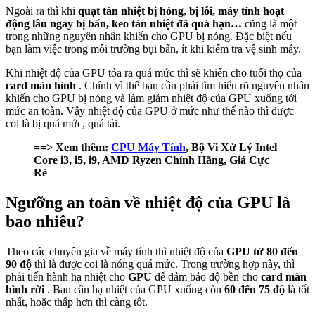
Ngoài ra thì khi
quạt tản nhiệt bị hỏng, bị lỗi, máy tính hoạt
động lâu ngày bị bẩn, keo tản nhiệt đã quá hạn…
cũng là một
trong những nguyên nhân khiến cho GPU bị nóng. Đặc biệt nếu
bạn làm việc trong môi trường bụi bẩn, ít khi kiểm tra vệ sinh máy.
Khi nhiệt độ của GPU tỏa ra quá mức thì sẽ khiến cho tuổi thọ của
card màn hình
. Chính vì thế bạn cần phải tìm hiểu rõ nguyên nhân
khiến cho GPU bị nóng và làm giảm nhiệt độ của GPU xuống tới
mức an toàn. Vậy nhiệt độ của GPU ở mức như thế nào thì được
coi là bị quá mức, quá tải.
==> Xem thêm:
CPU Máy Tính
, Bộ Vi Xử Lý Intel
Core i3, i5, i9, AMD Ryzen Chính Hãng, Giá Cực
Rẻ
Ngưỡng an toàn về nhiệt độ của GPU là
bao nhiêu?
Theo các chuyên gia về máy tính thì nhiệt độ của
GPU
từ 80 đến
90 độ
thì là được coi là nóng quá mức. Trong trường hợp này, thì
phải tiến hành hạ nhiệt cho
GPU
để đảm bảo độ bền cho
card màn
hình rời
. Bạn cần hạ nhiệt của GPU xuống còn
60 đến 75 độ
là tốt
nhất, hoặc thấp hơn thì càng tốt.