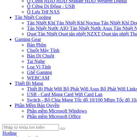
Ổ Cứng HDD
HDD Seagate
HDD Western Digital
Ổ Cứng Di Động - USB
Ổ Lưu Trữ NAS
Tản Nhiệt Cooling
Tản Nhiệt Khí
Tản Nhiệt Khí Noctua
Tản Nhiệt Khí De
Tản Nhiệt Nước AIO
Tản Nhiệt Nước Asus
Tản Nhiệt 
Quạt Tản Nhiệt
Quạt tản nhiệt NZXT
Quạt tản nhiệt Th
Gaming Gear
Bàn Phím
Chuột Máy Tính
Bàn Di Chuột
Tai Nghe
Loa Vi Tính
Ghế Gaming
WEBCAM
Thiết Bị Mạng
Thiết Bị Phát Wifi
Bộ Phát Wifi Asus
Bộ Phát Wifi Link
USB - Card Mạng
Card Wifi
Card Lan
Switch - Bộ Chia Mạng
Tốc độ 10/100 Mbps
Tốc độ 10
Phần Mềm Bản Quyền
Phần mềm Microsoft Windows
Phần mềm Microsoft Office
Hotline