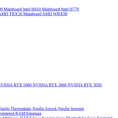
90
Mainboard Intel H610
Mainboard Intel H770
d AMD TRX50
Mainboard AMD WRX90
VIDIA RTX 5060
NVIDIA RTX 3060
NVIDIA RTX 3050
guồn Thermaltake
Nguồn Asrock
Nguồn Segotep
egistered
RAM Kingmax