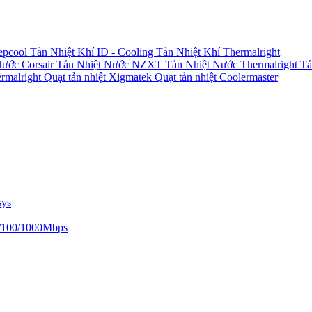
epcool
Tản Nhiệt Khí ID - Cooling
Tản Nhiệt Khí Thermalright
Nước Corsair
Tản Nhiệt Nước NZXT
Tản Nhiệt Nước Thermalright
Tả
ermalright
Quạt tản nhiệt Xigmatek
Quạt tản nhiệt Coolermaster
sys
/100/1000Mbps