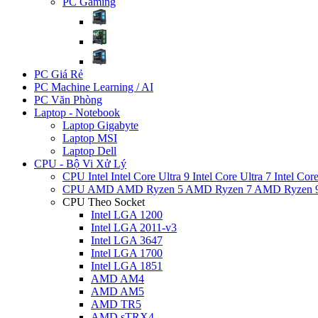
PC Gaming
PC Giá Rẻ
PC Machine Learning / AI
PC Văn Phòng
Laptop - Notebook
Laptop Gigabyte
Laptop MSI
Laptop Dell
CPU - Bộ Vi Xử Lý
CPU Intel
Intel Core Ultra 9
Intel Core Ultra 7
Intel Cor
CPU AMD
AMD Ryzen 5
AMD Ryzen 7
AMD Ryzen 
CPU Theo Socket
Intel LGA 1200
Intel LGA 2011-v3
Intel LGA 3647
Intel LGA 1700
Intel LGA 1851
AMD AM4
AMD AM5
AMD TR5
AMD sTRX4