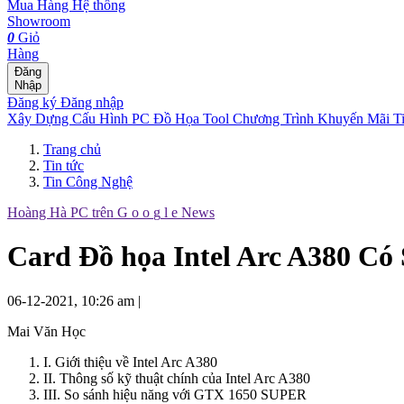
Mua Hàng
Hệ thống
Showroom
0
Giỏ
Hàng
Đăng
Nhập
Đăng ký
Đăng nhập
Xây Dựng Cấu Hình
PC Đồ Họa Tool
Chương Trình Khuyến Mãi
T
Trang chủ
Tin tức
Tin Công Nghệ
Hoàng Hà PC trên
G
o
o
g
l
e
News
Card Đồ họa Intel Arc A380 
06-12-2021, 10:26 am
|
Mai Văn Học
I. Giới thiệu về Intel Arc A380
II. Thông số kỹ thuật chính của Intel Arc A380
III. So sánh hiệu năng với GTX 1650 SUPER