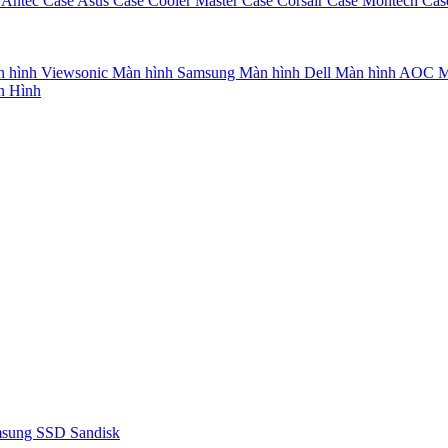
 Antec
Case Asus
Case Cooler Master
Case Corsair
Case Montech
Cas
 hình Viewsonic
Màn hình Samsung
Màn hình Dell
Màn hình AOC
M
n Hình
msung
SSD Sandisk