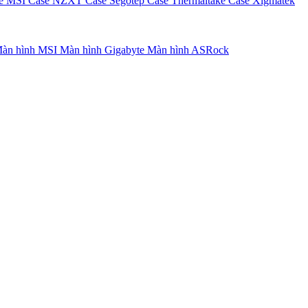
e MSI
Case NZXT
Case Segotep
Case Thermaltake
Case Xigmatek
àn hình MSI
Màn hình Gigabyte
Màn hình ASRock