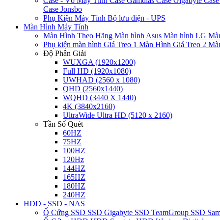
Case - Vỏ Máy Tính
Case Gamdias
Case Gigabyte
Case
Case Jonsbo
Phụ Kiện Máy Tính
Bộ lưu điện - UPS
Màn Hình Máy Tính
Màn Hình Theo Hãng
Màn hình Asus
Màn hình LG
Màn
Phụ kiện màn hình
Giá Treo 1 Màn Hình
Giá Treo 2 Mà
Độ Phân Giải
WUXGA (1920x1200)
Full HD (1920x1080)
UWHAD (2560 x 1080)
QHD (2560x1440)
WQHD (3440 X 1440)
4K (3840x2160)
UltraWide Ultra HD (5120 x 2160)
Tần Số Quét
60HZ
75HZ
100HZ
120Hz
144HZ
165HZ
180HZ
240HZ
HDD - SSD - NAS
Ổ Cứng SSD
SSD Gigabyte
SSD TeamGroup
SSD Sa