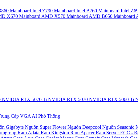
 B860
Mainboard Intel Z790
Mainboard Intel B760
Mainboard Intel Z6
AMD X670
Mainboard AMD X570
Mainboard AMD B650
Mainboar
0
NVIDIA RTX 5070 Ti
NVIDIA RTX 5070
NVIDIA RTX 5060 Ti
N
rung Cấp
VGA AI Phổ Thông
ồn Gigabyte
Nguồn Super Flower
Nguồn Deepcool
Nguồn Seasonic
N
amgroup
Ram Adata
Ram Kingston
Ram Apacer
Ram Server ECC - R