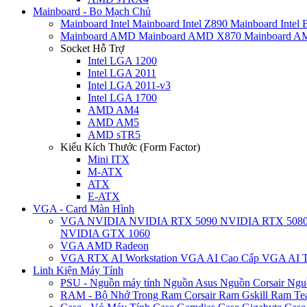
Mainboard - Bo Mạch Chủ
Mainboard Intel
Mainboard Intel Z890
Mainboard Intel
Mainboard AMD
Mainboard AMD X870
Mainboard 
Socket Hỗ Trợ
Intel LGA 1200
Intel LGA 2011
Intel LGA 2011-v3
Intel LGA 1700
AMD AM4
AMD AM5
AMD sTR5
Kiểu Kích Thước (Form Factor)
Mini ITX
M-ATX
ATX
E-ATX
VGA - Card Màn Hình
VGA NVIDIA
NVIDIA RTX 5090
NVIDIA RTX 508
NVIDIA GTX 1060
VGA AMD Radeon
VGA RTX AI Workstation
VGA AI Cao Cấp
VGA AI T
Linh Kiện Máy Tính
PSU - Nguồn máy tính
Nguồn Asus
Nguồn Corsair
Ngu
RAM - Bộ Nhớ Trong
Ram Corsair
Ram Gskill
Ram Te