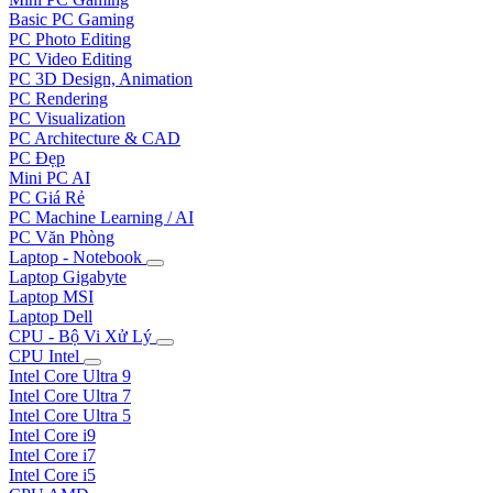
Basic PC Gaming
PC Photo Editing
PC Video Editing
PC 3D Design, Animation
PC Rendering
PC Visualization
PC Architecture & CAD
PC Đẹp
Mini PC AI
PC Giá Rẻ
PC Machine Learning / AI
PC Văn Phòng
Laptop - Notebook
Laptop Gigabyte
Laptop MSI
Laptop Dell
CPU - Bộ Vi Xử Lý
CPU Intel
Intel Core Ultra 9
Intel Core Ultra 7
Intel Core Ultra 5
Intel Core i9
Intel Core i7
Intel Core i5