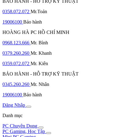
BẢO HÀNH - HỖ TRỢ KỸ THUẬT
0358.072.072
Mr.Toản
19006100
Bảo hành
HOÀNG HÀ PC HỒ CHÍ MINH
0968.123.666
Mr. Bình
0379.260.260
Mr. Khanh
0359.072.072
Mr. Kiên
BẢO HÀNH - HỖ TRỢ KỸ THUẬT
0345.260.260
Mr. Nhân
19006100
Bảo hành
Đăng Nhập
Danh mục
PC Chuyên Dụng
PC Gaming, Học Tập
Mini PC Gaming