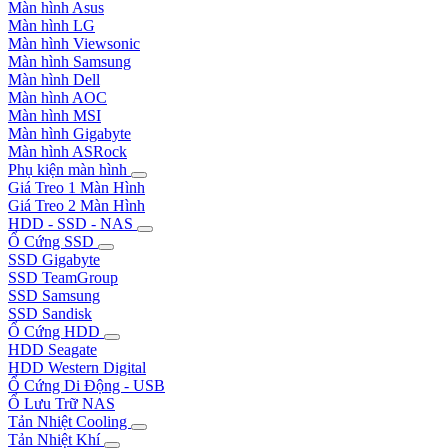
Màn hình Asus
Màn hình LG
Màn hình Viewsonic
Màn hình Samsung
Màn hình Dell
Màn hình AOC
Màn hình MSI
Màn hình Gigabyte
Màn hình ASRock
Phụ kiện màn hình
Giá Treo 1 Màn Hình
Giá Treo 2 Màn Hình
HDD - SSD - NAS
Ổ Cứng SSD
SSD Gigabyte
SSD TeamGroup
SSD Samsung
SSD Sandisk
Ổ Cứng HDD
HDD Seagate
HDD Western Digital
Ổ Cứng Di Động - USB
Ổ Lưu Trữ NAS
Tản Nhiệt Cooling
Tản Nhiệt Khí