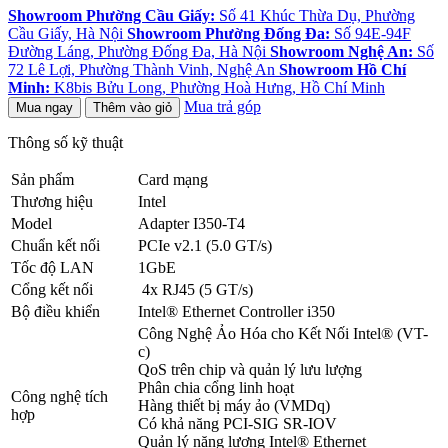
Showroom Phường Cầu Giấy:
Số 41 Khúc Thừa Dụ, Phường
Cầu Giấy, Hà Nội
Showroom Phường Đống Đa:
Số 94E-94F
Đường Láng, Phường Đống Đa, Hà Nội
Showroom Nghệ An:
Số
72 Lê Lợi, Phường Thành Vinh, Nghệ An
Showroom Hồ Chí
Minh:
K8bis Bửu Long, Phường Hoà Hưng, Hồ Chí Minh
Mua trả góp
Mua ngay
Thêm vào giỏ
Thông số kỹ thuật
Sản phẩm
Card mạng
Thương hiệu
Intel
Model
Adapter I350-T4
Chuẩn kết nối
PCIe v2.1 (5.0 GT/s)
Tốc độ LAN
1GbE
Cổng kết nối
4x RJ45 (5 GT/s)
Bộ điều khiển
Intel® Ethernet Controller i350
Công Nghệ Ảo Hóa cho Kết Nối Intel® (VT-
c)
QoS trên chip và quản lý lưu lượng
Phân chia cổng linh hoạt
Công nghệ tích
Hàng thiết bị máy ảo (VMDq)
hợp
Có khả năng PCI-SIG SR-IOV
Quản lý năng lượng Intel® Ethernet