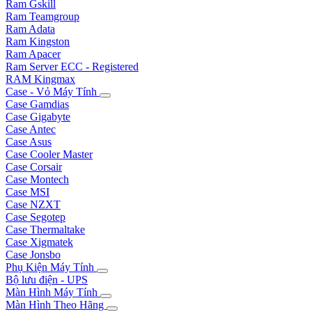
Ram Gskill
Ram Teamgroup
Ram Adata
Ram Kingston
Ram Apacer
Ram Server ECC - Registered
RAM Kingmax
Case - Vỏ Máy Tính
Case Gamdias
Case Gigabyte
Case Antec
Case Asus
Case Cooler Master
Case Corsair
Case Montech
Case MSI
Case NZXT
Case Segotep
Case Thermaltake
Case Xigmatek
Case Jonsbo
Phụ Kiện Máy Tính
Bộ lưu điện - UPS
Màn Hình Máy Tính
Màn Hình Theo Hãng