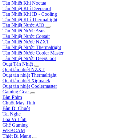
Tản Nhiệt Khí Noctua
Tản Nhiệt Khí Deepcool
Tản Nhiệt Khí ID - Cooling
Tản Nhiệt Khí Thermalright
Tản Nhiệt Nước AIO
Tản Nhiệt Nước Asus
Tản Nhiệt Nước Corsair
Tản Nhiệt Nước NZXT
Tản Nhiệt Nước Thermalright
Tản Nhiệt Nước Cooler Master
Tản Nhiệt Nước DeepCool
Quạt Tản Nhiệt
Quạt tản nhiệt NZXT
Quạt tản nhiệt Thermalright
Quạt tản nhiệt Xigmatek
Quạt tản nhiệt Coolermaster
Gaming Gear
Bàn Phím
Chuột Máy Tính
Bàn Di Chuột
Tai Nghe
Loa Vi Tính
Ghế Gaming
WEBCAM
Thiết Bị Mạng