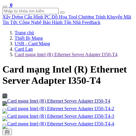
0
Xây Dựng Cấu Hình
PC Đồ Họa Tool
Chương Trình Khuyến Mãi
Tin Tức Công Nghệ
Bảo Hành Tận Nhà
Feedback
Trang chủ
Thiết Bị Mạng
USB - Card Mạng
Card Lan
Card mạng Intel (R) Ethernet Server Adapter I350-T4
Card mạng Intel (R) Ethernet
Server Adapter I350-T4
(0)