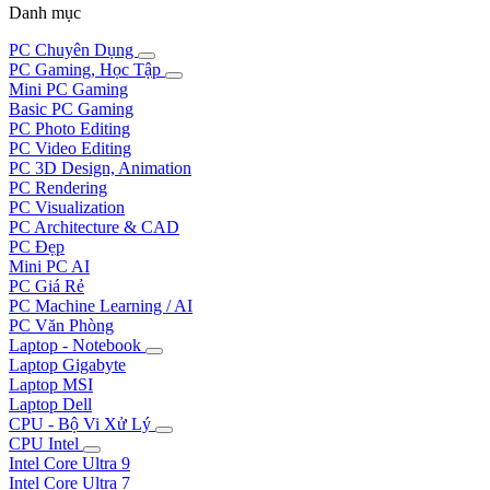
Danh mục
PC Chuyên Dụng
PC Gaming, Học Tập
Mini PC Gaming
Basic PC Gaming
PC Photo Editing
PC Video Editing
PC 3D Design, Animation
PC Rendering
PC Visualization
PC Architecture & CAD
PC Đẹp
Mini PC AI
PC Giá Rẻ
PC Machine Learning / AI
PC Văn Phòng
Laptop - Notebook
Laptop Gigabyte
Laptop MSI
Laptop Dell
CPU - Bộ Vi Xử Lý
CPU Intel
Intel Core Ultra 9
Intel Core Ultra 7