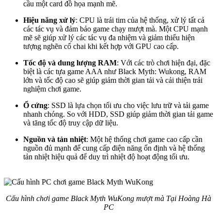
cầu một card đồ họa mạnh mẽ.
Hiệu năng xử lý
: CPU là trái tim của hệ thống, xử lý tất cả
các tác vụ và đảm bảo game chạy mượt mà. Một CPU mạnh
mẽ sẽ giúp xử lý các tác vụ đa nhiệm và giảm thiểu hiện
tượng nghẽn cổ chai khi kết hợp với GPU cao cấp.
Tốc độ và dung lượng RAM
: Với các trò chơi hiện đại, đặc
biệt là các tựa game AAA như Black Myth: Wukong, RAM
lớn và tốc độ cao sẽ giúp giảm thời gian tải và cải thiện trải
nghiệm chơi game.
Ổ cứng
: SSD là lựa chọn tối ưu cho việc lưu trữ và tải game
nhanh chóng. So với HDD, SSD giúp giảm thời gian tải game
và tăng tốc độ truy cập dữ liệu.
Nguồn và tản nhiệt
: Một hệ thống chơi game cao cấp cần
nguồn đủ mạnh để cung cấp điện năng ổn định và hệ thống
tản nhiệt hiệu quả để duy trì nhiệt độ hoạt động tối ưu.
Cấu hình chơi game Black Myth WuKong mượt mà Tại Hoàng Hà
PC