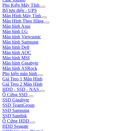
Phụ Kiện Máy Tính
Bộ lưu điện - UPS
Màn Hình Máy Tính
Màn Hình Theo Hãng
Màn hình Asus
Màn hình LG
Màn hình Viewsonic
Màn hình Samsung
Màn hình Dell
Màn hình AOC
Màn hình MSI
Màn hình Gigabyte
Màn hình ASRock
Phụ kiện màn hình
Giá Treo 1 Màn Hình
Giá Treo 2 Màn Hình
HDD - SSD - NAS
Ổ Cứng SSD
SSD Gigabyte
SSD TeamGroup
SSD Samsung
SSD Sandisk
Ổ Cứng HDD
HDD Seagate