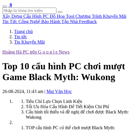
0
Xây Dựng Cấu Hình
PC Đồ Họa Tool
Chương Trình Khuyến Mãi
Tin Tức Công Nghệ
Bảo Hành Tận Nhà
Feedback
Trang chủ
Tin tức
Tin Khuyến Mãi
Hoàng Hà PC trên
G
o
o
g
l
e
News
Top 10 cấu hình PC chơi mượt
Game Black Myth: Wukong
26-08-2024, 11:43 am
|
Mai Văn Học
Tiêu Chí Lựa Chọn Linh Kiện
Tối Ưu Hóa Cấu Hình Để Tiết Kiệm Chi Phí
Cấu hình tối thiểu và đề nghị để chơi được Black Myth:
Wukong
TOP cấu hình PC có thể chơi mượt Black Myth: