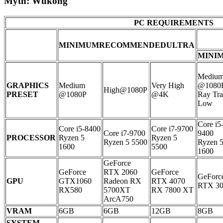
Myth: Wukong
PC REQUIREMENTS
MINIMUMRECOMMENDEDULTRA
MINI
Mediu
GRAPHICS
Medium
Very High
@1080
High@1080P
PRESET
@1080P
@4K
Ray Tra
Low
Core i5
Core i5-8400
Core i7-9700
Core i7-9700
9400
PROCESSOR
Ryzen 5
Ryzen 5
Ryzen 5 5500
Ryzen 
1600
5500
1600
GeForce
GeForce
RTX 2060
GeForce
GeForc
GPU
GTX1060
Radeon RX
RTX 4070
RTX 30
RX580
5700XT
RX 7800 XT
ArcA750
VRAM
6GB
6GB
12GB
8GB
SYSTEM