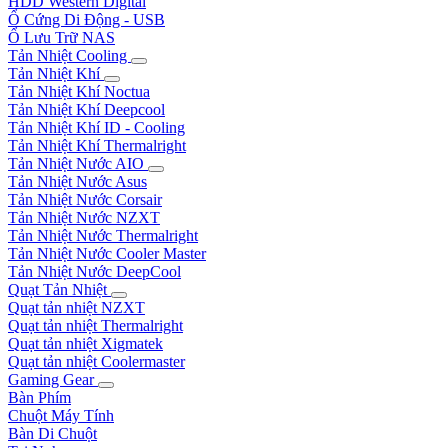
HDD Western Digital
Ổ Cứng Di Động - USB
Ổ Lưu Trữ NAS
Tản Nhiệt Cooling
Tản Nhiệt Khí
Tản Nhiệt Khí Noctua
Tản Nhiệt Khí Deepcool
Tản Nhiệt Khí ID - Cooling
Tản Nhiệt Khí Thermalright
Tản Nhiệt Nước AIO
Tản Nhiệt Nước Asus
Tản Nhiệt Nước Corsair
Tản Nhiệt Nước NZXT
Tản Nhiệt Nước Thermalright
Tản Nhiệt Nước Cooler Master
Tản Nhiệt Nước DeepCool
Quạt Tản Nhiệt
Quạt tản nhiệt NZXT
Quạt tản nhiệt Thermalright
Quạt tản nhiệt Xigmatek
Quạt tản nhiệt Coolermaster
Gaming Gear
Bàn Phím
Chuột Máy Tính
Bàn Di Chuột