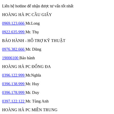
Liên hệ hotline để nhận được tư vấn tốt nhất
HOÀNG HÀ PC CẦU GIẤY
0969.123.666
Mr.Long
0922.635.999
Mr. Thụ
BẢO HÀNH - HỖ TRỢ KỸ THUẬT
0976.382.666
Mr. Dũng
19006100
Bảo hành
HOÀNG HÀ PC ĐỐNG ĐA
0396.122.999
Mr.Nghĩa
0396.138.999
Mr. Huy
0396.178.999
Mr. Duy
0397.122.122
Mr. Tùng Anh
HOÀNG HÀ PC MIỀN TRUNG