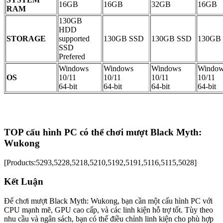
16GB
16GB
32GB
16GB
RAM
130GB
HDD
STORAGE
supported
130GB SSD
130GB SSD
130GB
SSD
Prefered
Windows
Windows
Windows
Windo
OS
10/11
10/11
10/11
10/11
64-bit
64-bit
64-bit
64-bit
TOP cấu hình PC có thể chơi mượt Black Myth:
Wukong
[Products:5293,5228,5218,5210,5192,5191,5116,5115,5028]
Kết Luận
Để chơi mượt Black Myth: Wukong, bạn cần một cấu hình PC với
CPU mạnh mẽ, GPU cao cấp, và các linh kiện hỗ trợ tốt. Tùy theo
nhu cầu và ngân sách, bạn có thể điều chỉnh linh kiện cho phù hợp