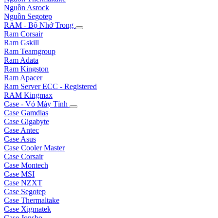
Nguồn Asrock
Nguồn Segotep
RAM - Bộ Nhớ Trong
Ram Corsair
Ram Gskill
Ram Teamgroup
Ram Adata
Ram Kingston
Ram Apacer
Ram Server ECC - Registered
RAM Kingmax
Case - Vỏ Máy Tính
Case Gamdias
Case Gigabyte
Case Antec
Case Asus
Case Cooler Master
Case Corsair
Case Montech
Case MSI
Case NZXT
Case Segotep
Case Thermaltake
Case Xigmatek
Case Jonsbo