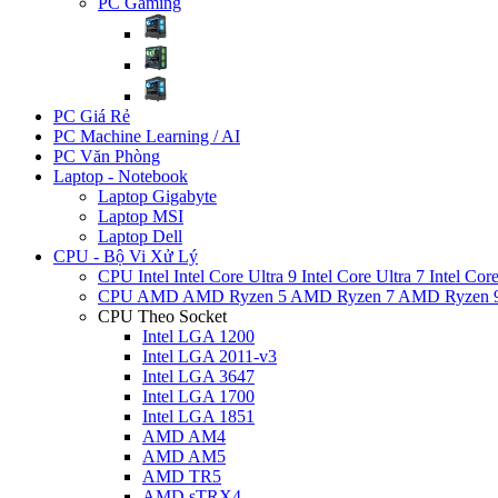
PC Gaming
PC Giá Rẻ
PC Machine Learning / AI
PC Văn Phòng
Laptop - Notebook
Laptop Gigabyte
Laptop MSI
Laptop Dell
CPU - Bộ Vi Xử Lý
CPU Intel
Intel Core Ultra 9
Intel Core Ultra 7
Intel Cor
CPU AMD
AMD Ryzen 5
AMD Ryzen 7
AMD Ryzen 
CPU Theo Socket
Intel LGA 1200
Intel LGA 2011-v3
Intel LGA 3647
Intel LGA 1700
Intel LGA 1851
AMD AM4
AMD AM5
AMD TR5
AMD sTRX4