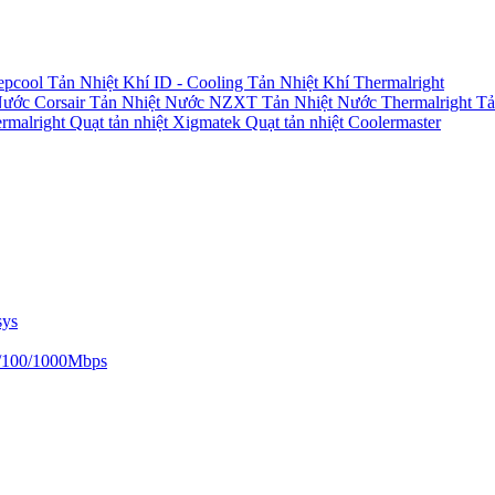
epcool
Tản Nhiệt Khí ID - Cooling
Tản Nhiệt Khí Thermalright
Nước Corsair
Tản Nhiệt Nước NZXT
Tản Nhiệt Nước Thermalright
Tả
ermalright
Quạt tản nhiệt Xigmatek
Quạt tản nhiệt Coolermaster
sys
/100/1000Mbps