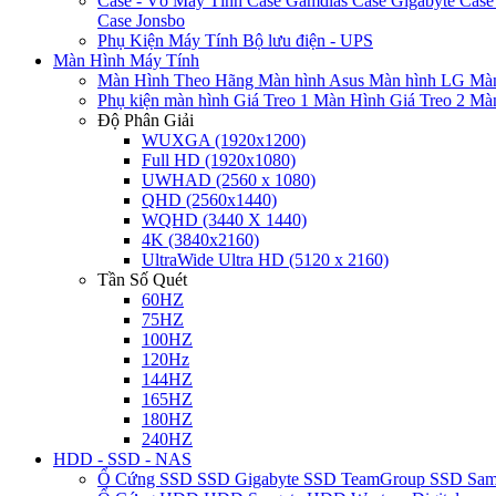
Case - Vỏ Máy Tính
Case Gamdias
Case Gigabyte
Case
Case Jonsbo
Phụ Kiện Máy Tính
Bộ lưu điện - UPS
Màn Hình Máy Tính
Màn Hình Theo Hãng
Màn hình Asus
Màn hình LG
Màn
Phụ kiện màn hình
Giá Treo 1 Màn Hình
Giá Treo 2 Mà
Độ Phân Giải
WUXGA (1920x1200)
Full HD (1920x1080)
UWHAD (2560 x 1080)
QHD (2560x1440)
WQHD (3440 X 1440)
4K (3840x2160)
UltraWide Ultra HD (5120 x 2160)
Tần Số Quét
60HZ
75HZ
100HZ
120Hz
144HZ
165HZ
180HZ
240HZ
HDD - SSD - NAS
Ổ Cứng SSD
SSD Gigabyte
SSD TeamGroup
SSD Sa