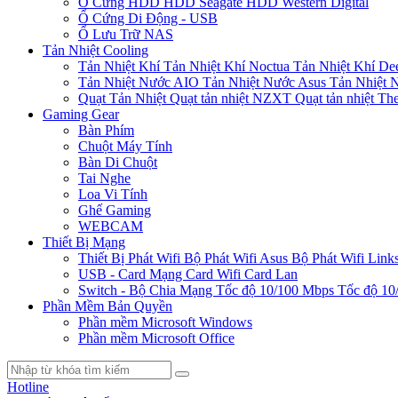
Ổ Cứng HDD
HDD Seagate
HDD Western Digital
Ổ Cứng Di Động - USB
Ổ Lưu Trữ NAS
Tản Nhiệt Cooling
Tản Nhiệt Khí
Tản Nhiệt Khí Noctua
Tản Nhiệt Khí De
Tản Nhiệt Nước AIO
Tản Nhiệt Nước Asus
Tản Nhiệt 
Quạt Tản Nhiệt
Quạt tản nhiệt NZXT
Quạt tản nhiệt Th
Gaming Gear
Bàn Phím
Chuột Máy Tính
Bàn Di Chuột
Tai Nghe
Loa Vi Tính
Ghế Gaming
WEBCAM
Thiết Bị Mạng
Thiết Bị Phát Wifi
Bộ Phát Wifi Asus
Bộ Phát Wifi Link
USB - Card Mạng
Card Wifi
Card Lan
Switch - Bộ Chia Mạng
Tốc độ 10/100 Mbps
Tốc độ 10
Phần Mềm Bản Quyền
Phần mềm Microsoft Windows
Phần mềm Microsoft Office
Hotline