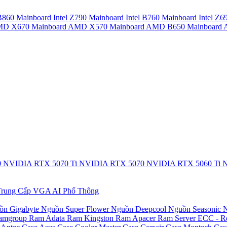
 B860
Mainboard Intel Z790
Mainboard Intel B760
Mainboard Intel Z6
AMD X670
Mainboard AMD X570
Mainboard AMD B650
Mainboar
0
NVIDIA RTX 5070 Ti
NVIDIA RTX 5070
NVIDIA RTX 5060 Ti
N
rung Cấp
VGA AI Phổ Thông
ồn Gigabyte
Nguồn Super Flower
Nguồn Deepcool
Nguồn Seasonic
N
amgroup
Ram Adata
Ram Kingston
Ram Apacer
Ram Server ECC - R