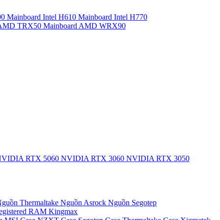
90
Mainboard Intel H610
Mainboard Intel H770
d AMD TRX50
Mainboard AMD WRX90
VIDIA RTX 5060
NVIDIA RTX 3060
NVIDIA RTX 3050
guồn Thermaltake
Nguồn Asrock
Nguồn Segotep
egistered
RAM Kingmax