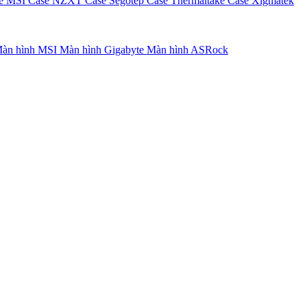
e MSI
Case NZXT
Case Segotep
Case Thermaltake
Case Xigmatek
àn hình MSI
Màn hình Gigabyte
Màn hình ASRock