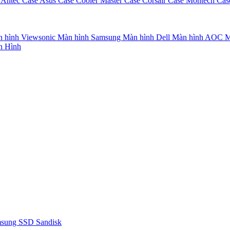
 Antec
Case Asus
Case Cooler Master
Case Corsair
Case Montech
Cas
 hình Viewsonic
Màn hình Samsung
Màn hình Dell
Màn hình AOC
M
n Hình
msung
SSD Sandisk