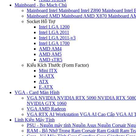
Mainboard - Bo Mạch Chủ
Mainboard Intel
Mainboard Intel Z890
Mainboard Intel
Mainboard AMD
Mainboard AMD X870
Mainboard 
Socket Hỗ Trợ
Intel LGA 1200
Intel LGA 2011
Intel LGA 2011-v3
Intel LGA 1700
AMD AM4
AMD AM5
AMD sTR5
Kiểu Kích Thước (Form Factor)
Mini ITX
M-ATX
ATX
E-ATX
VGA - Card Màn Hình
VGA NVIDIA
NVIDIA RTX 5090
NVIDIA RTX 508
NVIDIA GTX 1060
VGA AMD Radeon
VGA RTX AI Workstation
VGA AI Cao Cấp
VGA AI T
Linh Kiện Máy Tính
PSU - Nguồn máy tính
Nguồn Asus
Nguồn Corsair
Ngu
RAM - Bộ Nhớ Trong
Ram Corsair
Ram Gskill
Ram Te