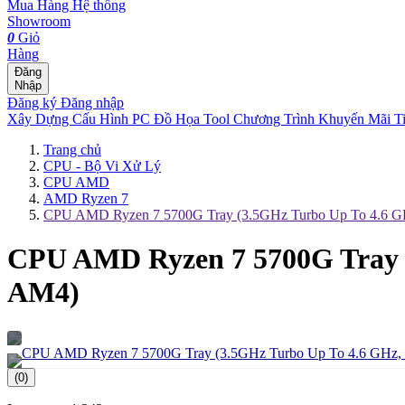
Mua Hàng
Hệ thống
Showroom
0
Giỏ
Hàng
Đăng
Nhập
Đăng ký
Đăng nhập
Xây Dựng Cấu Hình
PC Đồ Họa Tool
Chương Trình Khuyến Mãi
T
Trang chủ
CPU - Bộ Vi Xử Lý
CPU AMD
AMD Ryzen 7
CPU AMD Ryzen 7 5700G Tray (3.5GHz Turbo Up To 4.6 G
CPU AMD Ryzen 7 5700G Tray (
AM4)
(0)