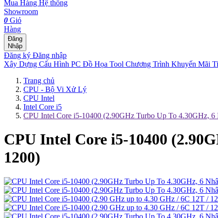
Mua Hàng
Hệ thống
Showroom
0
Giỏ
Hàng
Đăng
Nhập
Đăng ký
Đăng nhập
Xây Dựng Cấu Hình
PC Đồ Họa Tool
Chương Trình Khuyến Mãi
T
Trang chủ
CPU - Bộ Vi Xử Lý
CPU Intel
Intel Core i5
CPU Intel Core i5-10400 (2.90GHz Turbo Up To 4.30GHz, 
CPU Intel Core i5-10400 (2.9
1200)