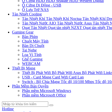
Ổ Cứng HDD
HDD Seagate
HDD Western Digital
Ổ Cứng Di Động - USB
Ổ Lưu Trữ NAS
Tản Nhiệt Cooling
Tản Nhiệt Khí
Tản Nhiệt Khí Noctua
Tản Nhiệt Khí De
Tản Nhiệt Nước AIO
Tản Nhiệt Nước Asus
Tản Nhiệt 
Quạt Tản Nhiệt
Quạt tản nhiệt NZXT
Quạt tản nhiệt Th
Gaming Gear
Bàn Phím
Chuột Máy Tính
Bàn Di Chuột
Tai Nghe
Loa Vi Tính
Ghế Gaming
WEBCAM
Thiết Bị Mạng
Thiết Bị Phát Wifi
Bộ Phát Wifi Asus
Bộ Phát Wifi Link
USB - Card Mạng
Card Wifi
Card Lan
Switch - Bộ Chia Mạng
Tốc độ 10/100 Mbps
Tốc độ 10
Phần Mềm Bản Quyền
Phần mềm Microsoft Windows
Phần mềm Microsoft Office
Hotline