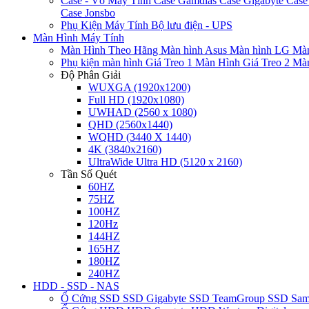
Case - Vỏ Máy Tính
Case Gamdias
Case Gigabyte
Case
Case Jonsbo
Phụ Kiện Máy Tính
Bộ lưu điện - UPS
Màn Hình Máy Tính
Màn Hình Theo Hãng
Màn hình Asus
Màn hình LG
Màn
Phụ kiện màn hình
Giá Treo 1 Màn Hình
Giá Treo 2 Mà
Độ Phân Giải
WUXGA (1920x1200)
Full HD (1920x1080)
UWHAD (2560 x 1080)
QHD (2560x1440)
WQHD (3440 X 1440)
4K (3840x2160)
UltraWide Ultra HD (5120 x 2160)
Tần Số Quét
60HZ
75HZ
100HZ
120Hz
144HZ
165HZ
180HZ
240HZ
HDD - SSD - NAS
Ổ Cứng SSD
SSD Gigabyte
SSD TeamGroup
SSD Sa