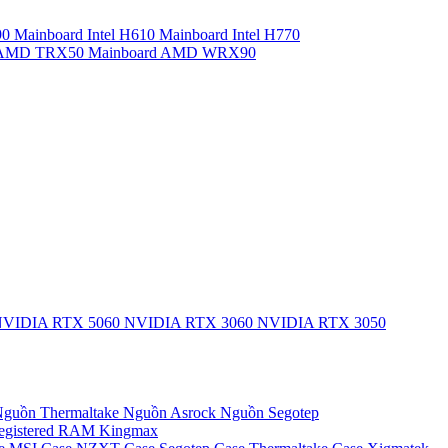
90
Mainboard Intel H610
Mainboard Intel H770
d AMD TRX50
Mainboard AMD WRX90
VIDIA RTX 5060
NVIDIA RTX 3060
NVIDIA RTX 3050
guồn Thermaltake
Nguồn Asrock
Nguồn Segotep
egistered
RAM Kingmax