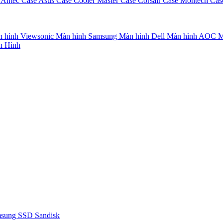
 Antec
Case Asus
Case Cooler Master
Case Corsair
Case Montech
Cas
 hình Viewsonic
Màn hình Samsung
Màn hình Dell
Màn hình AOC
M
n Hình
msung
SSD Sandisk