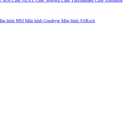
e MSI
Case NZXT
Case Segotep
Case Thermaltake
Case Xigmatek
àn hình MSI
Màn hình Gigabyte
Màn hình ASRock