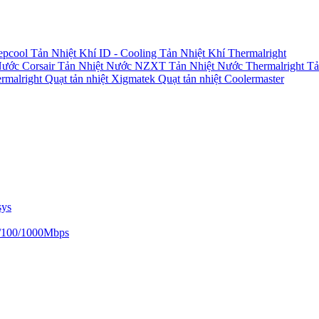
epcool
Tản Nhiệt Khí ID - Cooling
Tản Nhiệt Khí Thermalright
Nước Corsair
Tản Nhiệt Nước NZXT
Tản Nhiệt Nước Thermalright
Tả
ermalright
Quạt tản nhiệt Xigmatek
Quạt tản nhiệt Coolermaster
sys
/100/1000Mbps