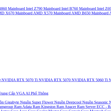
 B860
Mainboard Intel Z790
Mainboard Intel B760
Mainboard Intel Z6
AMD X670
Mainboard AMD X570
Mainboard AMD B650
Mainboar
0
NVIDIA RTX 5070 Ti
NVIDIA RTX 5070
NVIDIA RTX 5060 Ti
N
rung Cấp
VGA AI Phổ Thông
ồn Gigabyte
Nguồn Super Flower
Nguồn Deepcool
Nguồn Seasonic
N
amgroup
Ram Adata
Ram Kingston
Ram Apacer
Ram Server ECC - R