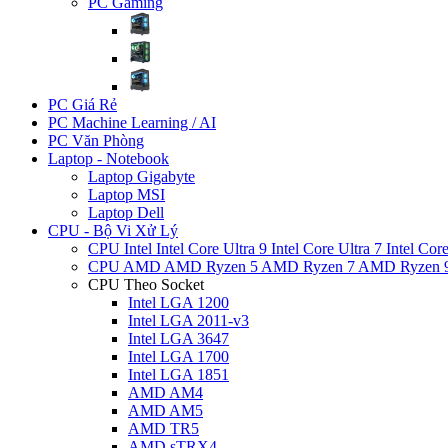
PC Gaming
PC Giá Rẻ
PC Machine Learning / AI
PC Văn Phòng
Laptop - Notebook
Laptop Gigabyte
Laptop MSI
Laptop Dell
CPU - Bộ Vi Xử Lý
CPU Intel
Intel Core Ultra 9
Intel Core Ultra 7
Intel Cor
CPU AMD
AMD Ryzen 5
AMD Ryzen 7
AMD Ryzen 
CPU Theo Socket
Intel LGA 1200
Intel LGA 2011-v3
Intel LGA 3647
Intel LGA 1700
Intel LGA 1851
AMD AM4
AMD AM5
AMD TR5
AMD sTRX4