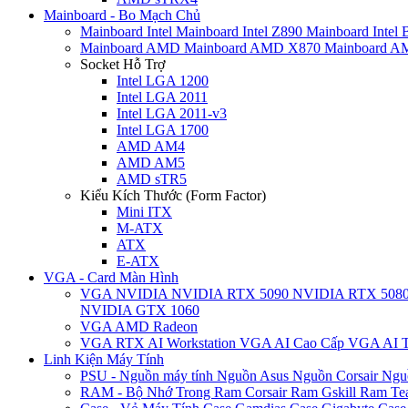
Mainboard - Bo Mạch Chủ
Mainboard Intel
Mainboard Intel Z890
Mainboard Intel
Mainboard AMD
Mainboard AMD X870
Mainboard 
Socket Hỗ Trợ
Intel LGA 1200
Intel LGA 2011
Intel LGA 2011-v3
Intel LGA 1700
AMD AM4
AMD AM5
AMD sTR5
Kiểu Kích Thước (Form Factor)
Mini ITX
M-ATX
ATX
E-ATX
VGA - Card Màn Hình
VGA NVIDIA
NVIDIA RTX 5090
NVIDIA RTX 508
NVIDIA GTX 1060
VGA AMD Radeon
VGA RTX AI Workstation
VGA AI Cao Cấp
VGA AI T
Linh Kiện Máy Tính
PSU - Nguồn máy tính
Nguồn Asus
Nguồn Corsair
Ngu
RAM - Bộ Nhớ Trong
Ram Corsair
Ram Gskill
Ram Te