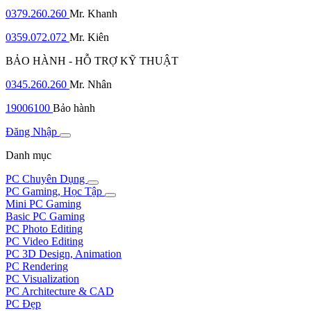
0379.260.260
Mr. Khanh
0359.072.072
Mr. Kiên
BẢO HÀNH - HỖ TRỢ KỸ THUẬT
0345.260.260
Mr. Nhân
19006100
Bảo hành
Đăng Nhập
Danh mục
PC Chuyên Dụng
PC Gaming, Học Tập
Mini PC Gaming
Basic PC Gaming
PC Photo Editing
PC Video Editing
PC 3D Design, Animation
PC Rendering
PC Visualization
PC Architecture & CAD
PC Đẹp