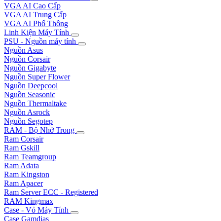
VGA AI Cao Cấp
VGA AI Trung Cấp
VGA AI Phổ Thông
Linh Kiện Máy Tính
PSU - Nguồn máy tính
Nguồn Asus
Nguồn Corsair
Nguồn Gigabyte
Nguồn Super Flower
Nguồn Deepcool
Nguồn Seasonic
Nguồn Thermaltake
Nguồn Asrock
Nguồn Segotep
RAM - Bộ Nhớ Trong
Ram Corsair
Ram Gskill
Ram Teamgroup
Ram Adata
Ram Kingston
Ram Apacer
Ram Server ECC - Registered
RAM Kingmax
Case - Vỏ Máy Tính
Case Gamdias