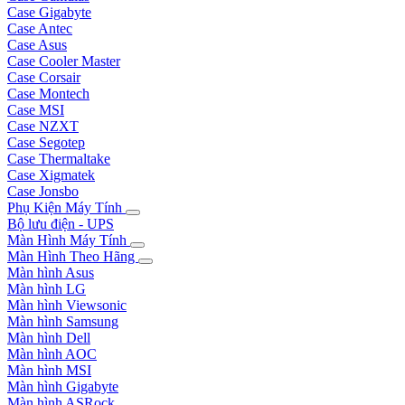
Case Gigabyte
Case Antec
Case Asus
Case Cooler Master
Case Corsair
Case Montech
Case MSI
Case NZXT
Case Segotep
Case Thermaltake
Case Xigmatek
Case Jonsbo
Phụ Kiện Máy Tính
Bộ lưu điện - UPS
Màn Hình Máy Tính
Màn Hình Theo Hãng
Màn hình Asus
Màn hình LG
Màn hình Viewsonic
Màn hình Samsung
Màn hình Dell
Màn hình AOC
Màn hình MSI
Màn hình Gigabyte
Màn hình ASRock