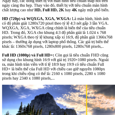
Ngày nay, các dòng thiết bị với màn hình tiêu chuẩn thấp nói trên
ngày càng thu hẹp. Thay vào đó, thiết bị với tiêu chuẩn màn hình
chất lượng cao như
HD, Full HD, 2K
hay
4K
ngày một phổ biến.
HD (720p) và WQXGA, XGA, WXGA:
Là màn hình, hình ảnh
có độ phân giải 1280x720 pixel theo tỷ lệ 4:3 nét gấp 3 lần VGA.
WQXGA, XGA, WXGA cũng chính là biến thể của tiêu chuẩn
HD. Trong đó, XGA cho khung 4:3 độ phân giải là 1.024 x 768
pixels; WXGA theo tỷ lệ khung xấp xỉ 16:9, độ phân giải 1366x768
pixels – thường áp dụng với laptop phổ thông. Các giá trị biến thể
khác là: 1360x768 pixels, 1280x800 pixels, 1280x768 pixels,..
Full HD (1080p) và Full HD+:
Còn gọi là tiêu chuẩn FHD cũng
sử dụng cho khung hình 16:9 với giá trị 1920×1080 pixels. Ngoài
ra, màn hình tràn viền với tỉ lệ 18:9 hay 19:9 có tiêu chuẩn Full
HD+ là biến thể của Full HD với chiều cao giữ nguyên 1080px
trong khi chiều rộng có thể là: 2160 x 1080 pixels, 2280 x 1080
pixels hay 2340 x 1080 pixels,...