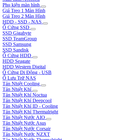
Phụ kiện màn hình
Giá Treo 1 Màn Hình
Giá Treo 2 Màn Hình
HDD - SSD - NAS
Ổ Cứng SSD
SSD Gigabyte
SSD TeamGroup
SSD Samsung
SSD Sandisk
Ổ Cứng HDD
HDD Seagate
HDD Western Digital
Ổ Cứng Di Động - USB
Ổ Lưu Trữ NAS
Tản Nhiệt Cooling
Tản Nhiệt Khí
Tản Nhiệt Khí Noctua
Tản Nhiệt Khí Deepcool
Tản Nhiệt Khí ID - Cooling
Tản Nhiệt Khí Thermalright
Tản Nhiệt Nước AIO
Tản Nhiệt Nước Asus
Tản Nhiệt Nước Corsair
Tản Nhiệt Nước NZXT
Tản Nhiệt Nước Thermalright