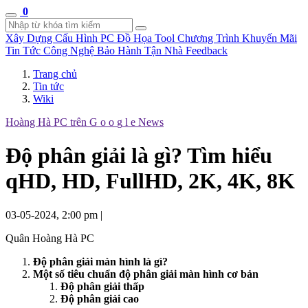
0
Xây Dựng Cấu Hình
PC Đồ Họa Tool
Chương Trình Khuyến Mãi
Tin Tức Công Nghệ
Bảo Hành Tận Nhà
Feedback
Trang chủ
Tin tức
Wiki
Hoàng Hà PC trên
G
o
o
g
l
e
News
Độ phân giải là gì? Tìm hiểu
qHD, HD, FullHD, 2K, 4K, 8K
03-05-2024, 2:00 pm
|
Quân Hoàng Hà PC
Độ phân giải màn hình là gì?
Một số tiêu chuẩn độ phân giải màn hình cơ bản
Độ phân giải thấp
Độ phân giải cao