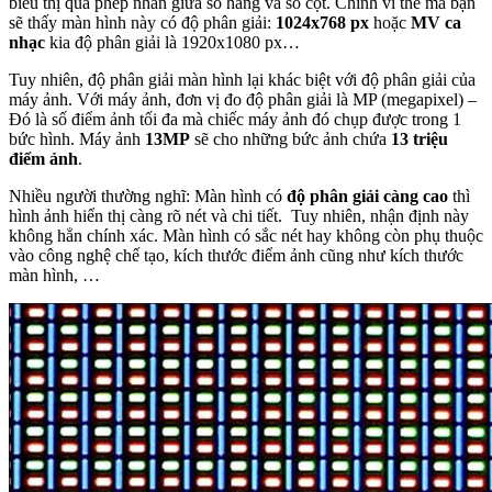
biểu thị qua phép nhân giữa số hàng và số cột. Chính vì thế mà bạn
sẽ thấy màn hình này có độ phân giải:
1024x768 px
hoặc
MV ca
nhạc
kia độ phân giải là 1920x1080 px…
Tuy nhiên, độ phân giải màn hình lại khác biệt với độ phân giải của
máy ảnh. Với máy ảnh, đơn vị đo độ phân giải là MP (megapixel) –
Đó là số điểm ảnh tối đa mà chiếc máy ảnh đó chụp được trong 1
bức hình. Máy ảnh
13MP
sẽ cho những bức ảnh chứa
13 triệu
điểm ảnh
.
Nhiều người thường nghĩ: Màn hình có
độ phân giải càng cao
thì
hình ảnh hiển thị càng rõ nét và chi tiết. Tuy nhiên, nhận định này
không hẳn chính xác. Màn hình có sắc nét hay không còn phụ thuộc
vào công nghệ chế tạo, kích thước điểm ảnh cũng như kích thước
màn hình, …