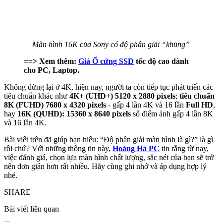
Màn hình 16K của Sony có độ phân giải “khủng”
==> Xem thêm:
Giá Ổ cứng SSD
tốc độ cao dành
cho PC, Laptop.
Không dừng lại ở 4K, hiện nay, người ta còn tiếp tục phát triển các
tiêu chuẩn khác như
4K+ (UHD+) 5120 x 2880 pixels
;
tiêu chuẩn
8K (FUHD) 7680 x 4320 pixels
- gấp 4 lần 4K và 16 lần
Full HD
,
hay
16K (QUHD): 15360 x 8640 pixels
số điểm ảnh gấp 4 lần 8K
và 16 lần 4K.
Bài viết trên đã giúp bạn hiểu: “Độ phân giải màn hình là gì?” là gì
rồi chứ? Với những thông tin này,
Hoàng Hà PC
tin rằng từ nay,
việc đánh giá, chọn lựa màn hình chất lượng, sắc nét của bạn sẽ trở
nên đơn giản hơn rất nhiều. Hãy cùng ghi nhớ và áp dụng hợp lý
nhé.
SHARE
Bài viết liên quan