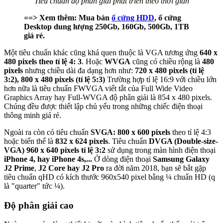
Tiêu chuẩn độ phân giải phát triển theo thời gian
==> Xem thêm: Mua bán
ổ cứng HDD
, ổ cứng
Desktop dung lượng 250Gb, 160Gb, 500Gb, 1TB
giá rẻ.
Một tiêu chuẩn khác cũng khá quen thuộc là VGA tương ứng
640 x
480 pixels theo tỉ lệ 4: 3
. Hoặc
WVGA
cũng có chiều rộng là
480
pixels
nhưng chiều dài đa dạng hơn như:
720 x 480 pixels (tỉ lệ
3:2), 800 x 480 pixels (tỉ lệ 5:3)
Trường hợp tỉ lệ 16:9 với chiều lớn
hơn nữa là tiêu chuẩn FWVGA viết tắt của Full Wide Video
Graphics Array hay Full-WVGA độ phân giải là 854 x 480 pixels.
Chúng đều được thiết lập chủ yếu trong những chiếc điện thoại
thông minh giá rẻ.
Ngoài ra còn có tiêu chuẩn
SVGA: 800 x 600 pixels
theo tỉ lệ 4:3
hoặc biến thể là
832 x 624 pixels
. Tiêu chuẩn
DVGA (Double-size-
VGA) 960 x 640 pixels tỉ lệ 3:2
sử dụng trong màn hình điện thoại
iPhone 4, hay iPhone 4s,...
Ở dòng điện thoại
Samsung Galaxy
J2 Prime
,
J2 Core hay J2 Pro
ra đời năm 2018, bạn sẽ bắt gặp
tiêu chuẩn qHD có kích thước 960x540 pixel bằng ¼ chuẩn HD (q
là "quarter" tức ¼).
Độ phân giải cao