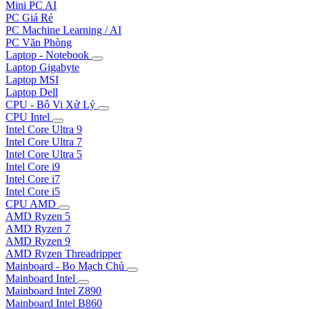
Mini PC AI
PC Giá Rẻ
PC Machine Learning / AI
PC Văn Phòng
Laptop - Notebook
Laptop Gigabyte
Laptop MSI
Laptop Dell
CPU - Bộ Vi Xử Lý
CPU Intel
Intel Core Ultra 9
Intel Core Ultra 7
Intel Core Ultra 5
Intel Core i9
Intel Core i7
Intel Core i5
CPU AMD
AMD Ryzen 5
AMD Ryzen 7
AMD Ryzen 9
AMD Ryzen Threadripper
Mainboard - Bo Mạch Chủ
Mainboard Intel
Mainboard Intel Z890
Mainboard Intel B860