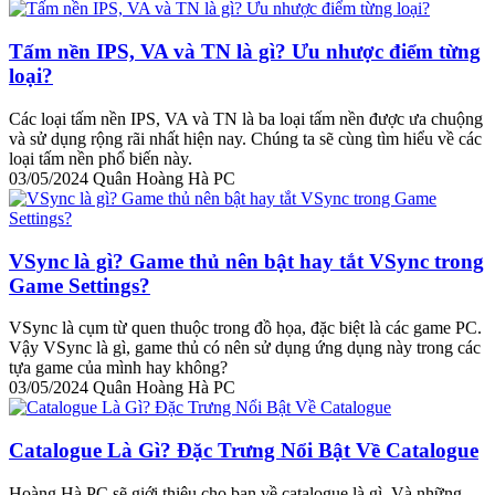
Tấm nền IPS, VA và TN là gì? Ưu nhược điểm từng
loại?
Các loại tấm nền IPS, VA và TN là ba loại tấm nền được ưa chuộng
và sử dụng rộng rãi nhất hiện nay. Chúng ta sẽ cùng tìm hiểu về các
loại tấm nền phổ biến này.
03/05/2024
Quân Hoàng Hà PC
VSync là gì? Game thủ nên bật hay tắt VSync trong
Game Settings?
VSync là cụm từ quen thuộc trong đồ họa, đặc biệt là các game PC.
Vậy VSync là gì, game thủ có nên sử dụng ứng dụng này trong các
tựa game của mình hay không?
03/05/2024
Quân Hoàng Hà PC
Catalogue Là Gì? Đặc Trưng Nổi Bật Về Catalogue
Hoàng Hà PC sẽ giới thiệu cho bạn về catalogue là gì. Và những