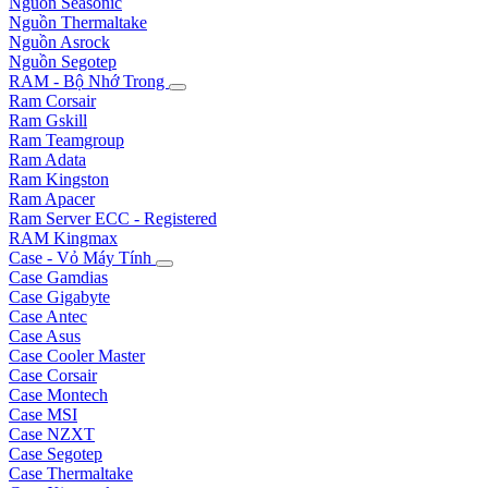
Nguồn Seasonic
Nguồn Thermaltake
Nguồn Asrock
Nguồn Segotep
RAM - Bộ Nhớ Trong
Ram Corsair
Ram Gskill
Ram Teamgroup
Ram Adata
Ram Kingston
Ram Apacer
Ram Server ECC - Registered
RAM Kingmax
Case - Vỏ Máy Tính
Case Gamdias
Case Gigabyte
Case Antec
Case Asus
Case Cooler Master
Case Corsair
Case Montech
Case MSI
Case NZXT
Case Segotep
Case Thermaltake