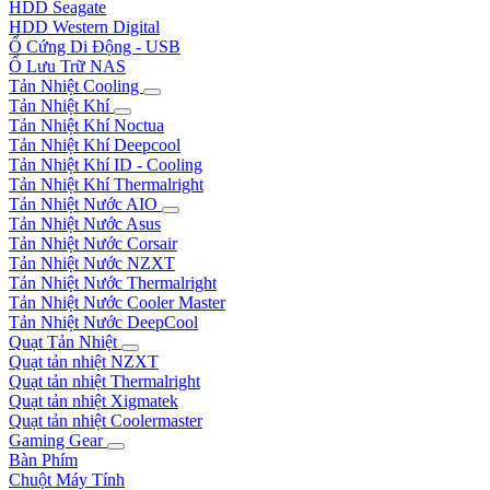
HDD Seagate
HDD Western Digital
Ổ Cứng Di Động - USB
Ổ Lưu Trữ NAS
Tản Nhiệt Cooling
Tản Nhiệt Khí
Tản Nhiệt Khí Noctua
Tản Nhiệt Khí Deepcool
Tản Nhiệt Khí ID - Cooling
Tản Nhiệt Khí Thermalright
Tản Nhiệt Nước AIO
Tản Nhiệt Nước Asus
Tản Nhiệt Nước Corsair
Tản Nhiệt Nước NZXT
Tản Nhiệt Nước Thermalright
Tản Nhiệt Nước Cooler Master
Tản Nhiệt Nước DeepCool
Quạt Tản Nhiệt
Quạt tản nhiệt NZXT
Quạt tản nhiệt Thermalright
Quạt tản nhiệt Xigmatek
Quạt tản nhiệt Coolermaster
Gaming Gear
Bàn Phím
Chuột Máy Tính