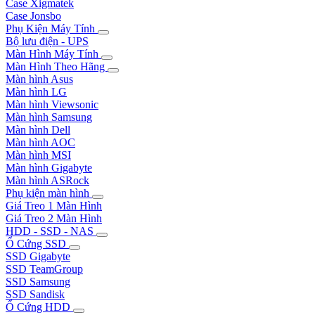
Case Xigmatek
Case Jonsbo
Phụ Kiện Máy Tính
Bộ lưu điện - UPS
Màn Hình Máy Tính
Màn Hình Theo Hãng
Màn hình Asus
Màn hình LG
Màn hình Viewsonic
Màn hình Samsung
Màn hình Dell
Màn hình AOC
Màn hình MSI
Màn hình Gigabyte
Màn hình ASRock
Phụ kiện màn hình
Giá Treo 1 Màn Hình
Giá Treo 2 Màn Hình
HDD - SSD - NAS
Ổ Cứng SSD
SSD Gigabyte
SSD TeamGroup
SSD Samsung
SSD Sandisk
Ổ Cứng HDD