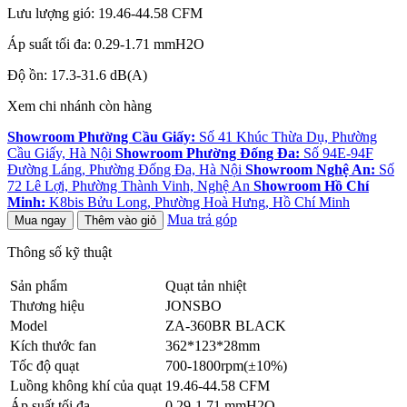
Lưu lượng gió:
19.46-44.58 CFM
Áp suất tối đa:
0.29-1.71 mmH2O
Độ ồn:
17.3-31.6 dB(
A)
Xem chi nhánh còn hàng
Showroom Phường Cầu Giấy:
Số 41 Khúc Thừa Dụ, Phường
Cầu Giấy, Hà Nội
Showroom Phường Đống Đa:
Số 94E-94F
Đường Láng, Phường Đống Đa, Hà Nội
Showroom Nghệ An:
Số
72 Lê Lợi, Phường Thành Vinh, Nghệ An
Showroom Hồ Chí
Minh:
K8bis Bửu Long, Phường Hoà Hưng, Hồ Chí Minh
Mua trả góp
Mua ngay
Thêm vào giỏ
Thông số kỹ thuật
Sản phẩm
Quạt tản nhiệt
Thương hiệu
JONSBO
Model
ZA-360BR BLACK
Kích thước fan
362*123*28mm
Tốc độ quạt
700-1800rpm(
±10%)
Luồng không khí của quạt
19.46-44.58 CFM
Áp suất tối đa
0.29-1.71 mmH2O