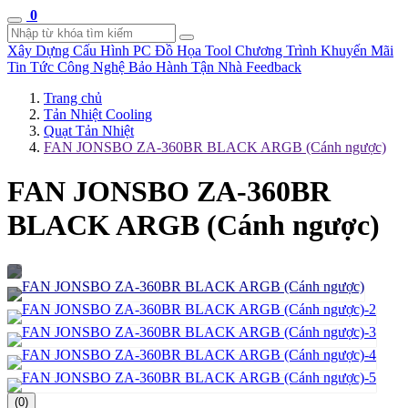
0
Xây Dựng Cấu Hình
PC Đồ Họa Tool
Chương Trình Khuyến Mãi
Tin Tức Công Nghệ
Bảo Hành Tận Nhà
Feedback
Trang chủ
Tản Nhiệt Cooling
Quạt Tản Nhiệt
FAN JONSBO ZA-360BR BLACK ARGB (Cánh ngược)
FAN JONSBO ZA-360BR
BLACK ARGB (Cánh ngược)
(0)