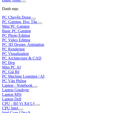
Đăng Nhập
Danh mục
PC Chuyên Dụng
PC Gaming, Học Tập
Mini PC Gaming
Basic PC Gaming
PC Photo Editing
PC Video Editing
PC 3D Design, Animation
PC Rendering
PC Visualization
PC Architecture & CAD
PC Đẹp
Mini PC AI
PC Giá Rẻ
PC Machine Learning / AI
PC Văn Phòng
Laptop - Notebook
Laptop Gigabyte
Laptop MSI
Laptop Dell
CPU - Bộ Vi Xử Lý
CPU Intel
Intel Core Ultra 9