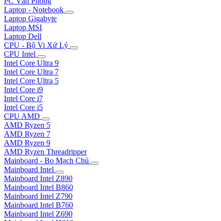
PC Văn Phòng
Laptop - Notebook
Laptop Gigabyte
Laptop MSI
Laptop Dell
CPU - Bộ Vi Xử Lý
CPU Intel
Intel Core Ultra 9
Intel Core Ultra 7
Intel Core Ultra 5
Intel Core i9
Intel Core i7
Intel Core i5
CPU AMD
AMD Ryzen 5
AMD Ryzen 7
AMD Ryzen 9
AMD Ryzen Threadripper
Mainboard - Bo Mạch Chủ
Mainboard Intel
Mainboard Intel Z890
Mainboard Intel B860
Mainboard Intel Z790
Mainboard Intel B760
Mainboard Intel Z690