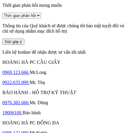
Thời gian phản hồi mong muốn
Thông tin của Quý khách sẽ được chúng tôi bảo mật tuyệt đối và
chỉ sử dụng nhằm mục đích hỗ trợ.
Gửi góp ý
Liên hệ hotline để nhận được tư vấn tốt nhất
HOÀNG HÀ PC CẦU GIẤY
0969.123.666
Mr.Long
0922.635.999
Mr. Thụ
BẢO HÀNH - HỖ TRỢ KỸ THUẬT
0976.382.666
Mr. Dũng
19006100
Bảo hành
HOÀNG HÀ PC ĐỐNG ĐA
0396.122.999
Mr.Nghĩa