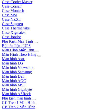
Case Cooler Master
Case Corsair
Case Montech
Case MSI
Case NZXT
Case Segotep
Case Thermaltake
Case Xigmatek
Case Jonsbo
Phụ Kiện Máy Tính
Bộ lưu điện - UPS
Màn Hình Máy Tính
Màn Hình Theo Hãng
Màn hình Asus
Màn hình LG
Màn hình Viewsonic
Màn hình Samsung
Màn hình Dell
Màn hình AOC
Màn hình MSI
Màn hình Gigabyte
Màn hình ASRock
Phụ kiện màn hình
Giá Treo 1 Màn Hình
Giá Treo 2 Màn Hình