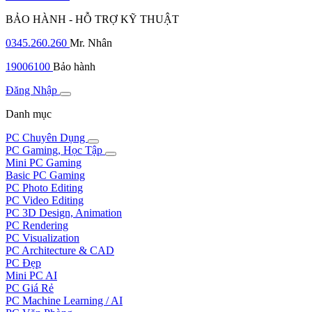
BẢO HÀNH - HỖ TRỢ KỸ THUẬT
0345.260.260
Mr. Nhân
19006100
Bảo hành
Đăng Nhập
Danh mục
PC Chuyên Dụng
PC Gaming, Học Tập
Mini PC Gaming
Basic PC Gaming
PC Photo Editing
PC Video Editing
PC 3D Design, Animation
PC Rendering
PC Visualization
PC Architecture & CAD
PC Đẹp
Mini PC AI
PC Giá Rẻ
PC Machine Learning / AI