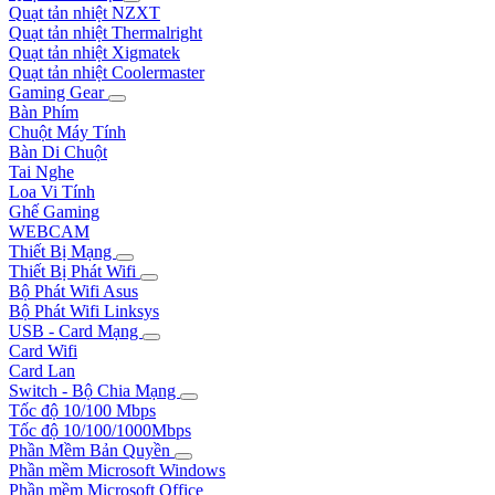
Quạt tản nhiệt NZXT
Quạt tản nhiệt Thermalright
Quạt tản nhiệt Xigmatek
Quạt tản nhiệt Coolermaster
Gaming Gear
Bàn Phím
Chuột Máy Tính
Bàn Di Chuột
Tai Nghe
Loa Vi Tính
Ghế Gaming
WEBCAM
Thiết Bị Mạng
Thiết Bị Phát Wifi
Bộ Phát Wifi Asus
Bộ Phát Wifi Linksys
USB - Card Mạng
Card Wifi
Card Lan
Switch - Bộ Chia Mạng
Tốc độ 10/100 Mbps
Tốc độ 10/100/1000Mbps
Phần Mềm Bản Quyền
Phần mềm Microsoft Windows
Phần mềm Microsoft Office