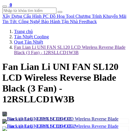
0
Xây Dựng Cấu Hình
PC Đồ Họa Tool
Chương Trình Khuyến Mãi
Tin Tức Công Nghệ
Bảo Hành Tận Nhà
Feedback
Trang chủ
Tản Nhiệt Cooling
Quạt Tản Nhiệt
Fan Lian Li UNI FAN SL120 LCD Wireless Reverse Blade
Black (3 Fan) - 12RSLLCD1W3B
Fan Lian Li UNI FAN SL120
LCD Wireless Reverse Blade
Black (3 Fan) -
12RSLLCD1W3B