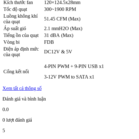
Kích thước fan
120×124.5x28mm
Tốc độ quạt
300~1900 RPM
Luồng không khí
51.45 CFM (Max)
của quạt
Áp suất gió
2.1 mmH2O (Max)
Tiếng ồn của quạt
31 dBA (Max)
Vòng bi
FDB
Điện áp định mức
DC12V & 5V
của quạt
4-PIN PWM + 9-PIN USB x1
Cổng kết nối
3-12V PWM to SATA x1
Xem tất cả thông số
Đánh giá và bình luận
0.0
0 lượt đánh giá
5