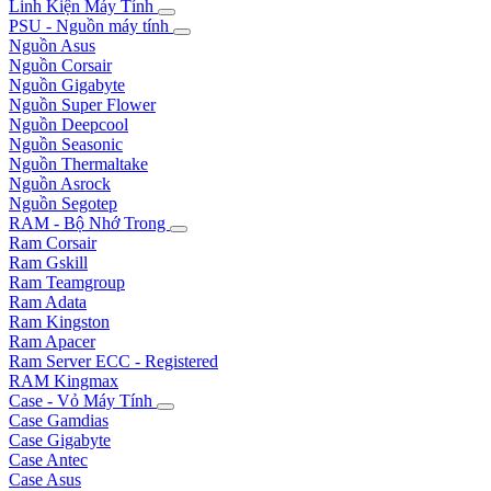
Linh Kiện Máy Tính
PSU - Nguồn máy tính
Nguồn Asus
Nguồn Corsair
Nguồn Gigabyte
Nguồn Super Flower
Nguồn Deepcool
Nguồn Seasonic
Nguồn Thermaltake
Nguồn Asrock
Nguồn Segotep
RAM - Bộ Nhớ Trong
Ram Corsair
Ram Gskill
Ram Teamgroup
Ram Adata
Ram Kingston
Ram Apacer
Ram Server ECC - Registered
RAM Kingmax
Case - Vỏ Máy Tính
Case Gamdias
Case Gigabyte
Case Antec
Case Asus