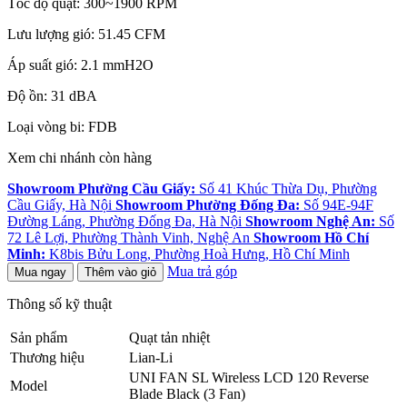
Tốc độ quạt: 300~1900 RPM
Lưu lượng gió: 51.45 CFM
Áp suất gió: 2.1 mmH2O
Độ ồn: 31 dBA
Loại vòng bi: FDB
Xem chi nhánh còn hàng
Showroom Phường Cầu Giấy:
Số 41 Khúc Thừa Dụ, Phường
Cầu Giấy, Hà Nội
Showroom Phường Đống Đa:
Số 94E-94F
Đường Láng, Phường Đống Đa, Hà Nội
Showroom Nghệ An:
Số
72 Lê Lợi, Phường Thành Vinh, Nghệ An
Showroom Hồ Chí
Minh:
K8bis Bửu Long, Phường Hoà Hưng, Hồ Chí Minh
Mua trả góp
Mua ngay
Thêm vào giỏ
Thông số kỹ thuật
Sản phẩm
Quạt tản nhiệt
Thương hiệu
Lian-Li
UNI FAN SL Wireless LCD 120 Reverse
Model
Blade Black (3 Fan)