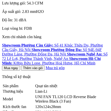
Lưu lượng gió: 54.3 CFM
Áp suất gió: 2.83 mmH2O
Độ ồn: 31 dBA
Loại vòng bi: FDB
Xem chi nhánh còn hàng
Showroom Phường Cầu Giấy:
Số 41 Khúc Thừa Dụ, Phường
Cầu Giấy, Hà Nội
Showroom Phường Đống Đa:
Số 94E-94F
Đường Láng, Phường Đống Đa, Hà Nội
Showroom Nghệ An:
Số
72 Lê Lợi, Phường Thành Vinh, Nghệ An
Showroom Hồ Chí
Minh:
K8bis Bửu Long, Phường Hoà Hưng, Hồ Chí Minh
Mua trả góp
Mua ngay
Thêm vào giỏ
Thông số kỹ thuật
Sản phẩm
Quạt tản nhiệt
Thương hiệu
Lian-Li
UNI FAN TL120 LCD Reverse Blade
Model
Wireless Black (3 Fan)
Kích thước fan
120x124x28mm