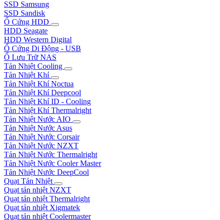
SSD Samsung
SSD Sandisk
Ổ Cứng HDD
HDD Seagate
HDD Western Digital
Ổ Cứng Di Động - USB
Ổ Lưu Trữ NAS
Tản Nhiệt Cooling
Tản Nhiệt Khí
Tản Nhiệt Khí Noctua
Tản Nhiệt Khí Deepcool
Tản Nhiệt Khí ID - Cooling
Tản Nhiệt Khí Thermalright
Tản Nhiệt Nước AIO
Tản Nhiệt Nước Asus
Tản Nhiệt Nước Corsair
Tản Nhiệt Nước NZXT
Tản Nhiệt Nước Thermalright
Tản Nhiệt Nước Cooler Master
Tản Nhiệt Nước DeepCool
Quạt Tản Nhiệt
Quạt tản nhiệt NZXT
Quạt tản nhiệt Thermalright
Quạt tản nhiệt Xigmatek
Quạt tản nhiệt Coolermaster