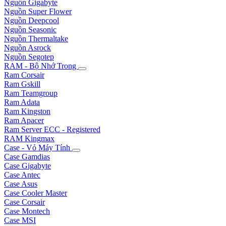
Nguồn Gigabyte
Nguồn Super Flower
Nguồn Deepcool
Nguồn Seasonic
Nguồn Thermaltake
Nguồn Asrock
Nguồn Segotep
RAM - Bộ Nhớ Trong
Ram Corsair
Ram Gskill
Ram Teamgroup
Ram Adata
Ram Kingston
Ram Apacer
Ram Server ECC - Registered
RAM Kingmax
Case - Vỏ Máy Tính
Case Gamdias
Case Gigabyte
Case Antec
Case Asus
Case Cooler Master
Case Corsair
Case Montech
Case MSI