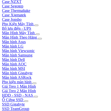
Case NZXT
Case Segotep
Case Thermaltake
Case Xigmatek
Case Jonsbo
Phụ Kiện Máy Tính
Bộ lưu điện - UPS
Màn Hình Máy Tính
Màn Hình Theo Hãng
Màn hình Asus
Màn hình LG
Màn hình Viewsonic
Màn hình Samsung
Màn hình Dell
Màn hình AOC
Màn hình MSI
Màn hình Gigabyte
Màn hình ASRock
Phụ kiện màn hình
Giá Treo 1 Màn Hình
Giá Treo 2 Màn Hình
HDD - SSD - NAS
Ổ Cứng SSD
SSD Gigabyte
SSD TeamGroup