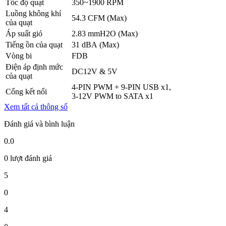
Tốc độ quạt
350~1900 RPM
Luồng không khí
54.3 CFM (Max)
của quạt
Áp suất gió
2.83 mmH2O (Max)
Tiếng ồn của quạt
31 dBA (Max)
Vòng bi
FDB
Điện áp định mức
DC12V & 5V
của quạt
4-PIN PWM + 9-PIN USB x1,
Cổng kết nối
3-12V PWM to SATA x1
Xem tất cả thông số
Đánh giá và bình luận
0.0
0 lượt đánh giá
5
0
4