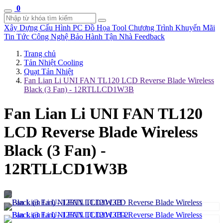
0
Xây Dựng Cấu Hình
PC Đồ Họa Tool
Chương Trình Khuyến Mãi
Tin Tức Công Nghệ
Bảo Hành Tận Nhà
Feedback
Trang chủ
Tản Nhiệt Cooling
Quạt Tản Nhiệt
Fan Lian Li UNI FAN TL120 LCD Reverse Blade Wireless
Black (3 Fan) - 12RTLLCD1W3B
Fan Lian Li UNI FAN TL120
LCD Reverse Blade Wireless
Black (3 Fan) -
12RTLLCD1W3B