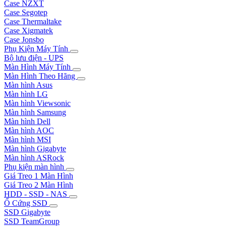
Case NZXT
Case Segotep
Case Thermaltake
Case Xigmatek
Case Jonsbo
Phụ Kiện Máy Tính
Bộ lưu điện - UPS
Màn Hình Máy Tính
Màn Hình Theo Hãng
Màn hình Asus
Màn hình LG
Màn hình Viewsonic
Màn hình Samsung
Màn hình Dell
Màn hình AOC
Màn hình MSI
Màn hình Gigabyte
Màn hình ASRock
Phụ kiện màn hình
Giá Treo 1 Màn Hình
Giá Treo 2 Màn Hình
HDD - SSD - NAS
Ổ Cứng SSD
SSD Gigabyte
SSD TeamGroup