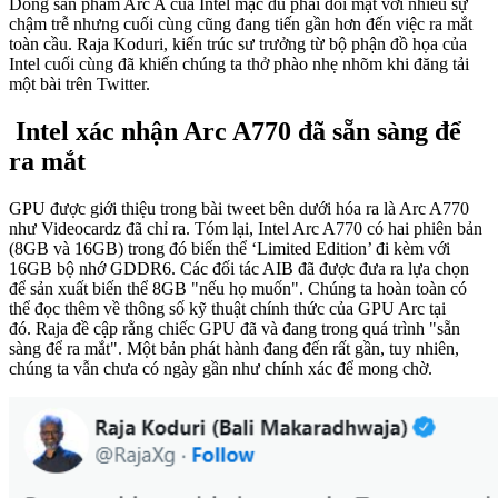
Dòng sản phẩm Arc A của Intel mặc dù phải đối mặt với nhiều sự
chậm trễ nhưng cuối cùng cũng đang tiến gần hơn đến việc ra mắt
toàn cầu. Raja Koduri, kiến ​​trúc sư trưởng từ bộ phận đồ họa của
Intel cuối cùng đã khiến chúng ta thở phào nhẹ nhõm khi đăng tải
một bài trên Twitter.
Intel xác nhận Arc A770 đã sẵn sàng để
ra mắt
GPU được giới thiệu trong bài tweet bên dưới hóa ra là Arc A770
như Videocardz đã chỉ ra. Tóm lại, Intel Arc A770 có hai phiên bản
(8GB và 16GB) trong đó biến thể ‘Limited Edition’ đi kèm với
16GB bộ nhớ GDDR6. Các đối tác AIB đã được đưa ra lựa chọn
để sản xuất biến thể 8GB "nếu họ muốn". Chúng ta hoàn toàn có
thể đọc thêm về thông số kỹ thuật chính thức của GPU Arc tại
đó. Raja đề cập rằng chiếc GPU đã và đang trong quá trình "sẵn
sàng để ra mắt". Một bản phát hành đang đến rất gần, tuy nhiên,
chúng ta vẫn chưa có ngày gần như chính xác để mong chờ.