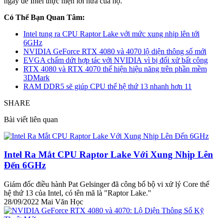
ngày để Intel thực hiện lời hứa của họ.
Có Thể Bạn Quan Tâm:
Intel tung ra CPU Raptor Lake với mức xung nhịp lên tới
6GHz
NVIDIA GeForce RTX 4080 và 4070 lộ diện thông số mới
EVGA chấm dứt hợp tác với NVIDIA vì bị đối xử bất công
RTX 4080 và RTX 4070 thể hiện hiệu năng trên phần mềm
3DMark
RAM DDR5 sẽ giúp CPU thế hệ thứ 13 nhanh hơn 11
SHARE
Bài viết liên quan
Intel Ra Mắt CPU Raptor Lake Với Xung Nhịp Lên
Đến 6GHz
Giám đốc điều hành Pat Gelsinger đã công bố bộ vi xử lý Core thế
hệ thứ 13 của Intel, có tên mã là "Raptor Lake."
28/09/2022
Mai Văn Học