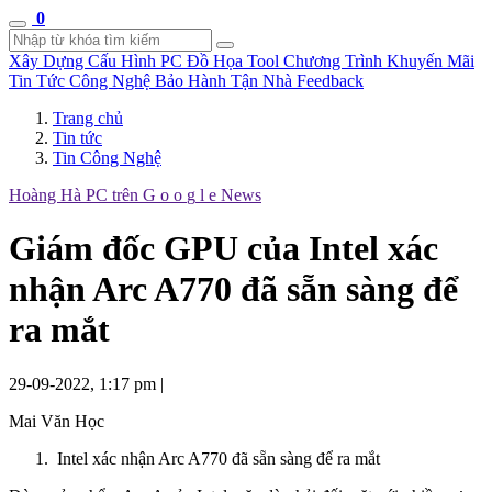
0
Xây Dựng Cấu Hình
PC Đồ Họa Tool
Chương Trình Khuyến Mãi
Tin Tức Công Nghệ
Bảo Hành Tận Nhà
Feedback
Trang chủ
Tin tức
Tin Công Nghệ
Hoàng Hà PC trên
G
o
o
g
l
e
News
Giám đốc GPU của Intel xác
nhận Arc A770 đã sẵn sàng để
ra mắt
29-09-2022, 1:17 pm
|
Mai Văn Học
Intel xác nhận Arc A770 đã sẵn sàng để ra mắt