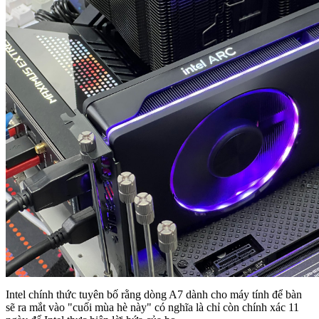
Intel chính thức tuyên bố rằng dòng A7 dành cho máy tính để bàn
sẽ ra mắt vào "cuối mùa hè này" có nghĩa là chỉ còn chính xác 11