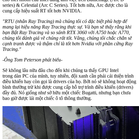
series) & Celestial (Arc C Series). Tốt hơn nữa, Arc được cho là
cung cấp hiệu suất RT tốt hơn NVIDIA.
"RTU (nhân Ray Tracing) mà chúng tôi có đặc biệt phù hợp để
mang lại hiệu năng Ray Tracing thực sự. Và bạn sẽ thấy rằng khi
bạn Bật Ray Tracing và so sánh RTX 3060 với A750 hoặc A770,
chúng tôi đánh giá về chúng rất tốt. Vâng, chúng tôi chắc chắn sẽ
cạnh tranh được và thậm chí là tốt hơn Nvidia với phần cứng Ray
Tracing."
-Ông Tom Peterson phát biểu-
Sẽ không lâu nữa đâu cho đến khi chúng ta thấy GPU Intel
trong dàn PC của mình, tuy nhiên, đội xanh cần phải cải thiện trình
điều khiển hay còn gọi là drivers của họ. Bởi nó sẽ không hoạt động
bình thường trừ khi được cung cấp hỗ trợ trình điều khiển (drivers)
đầy đủ. Nó giống như sở hữu một chiếc Bugatti, nhưng bạn chưa
bao giờ được lái một chiếc ô tô thông thường.