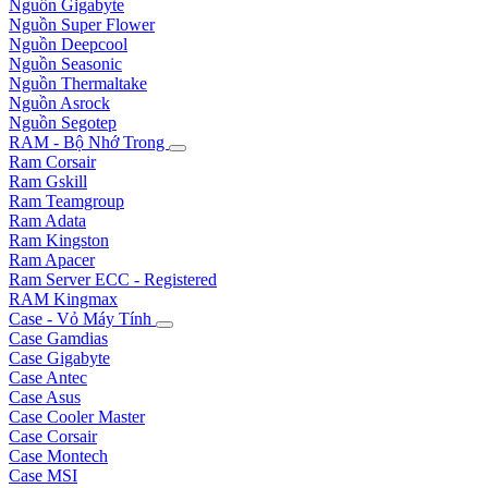
Nguồn Gigabyte
Nguồn Super Flower
Nguồn Deepcool
Nguồn Seasonic
Nguồn Thermaltake
Nguồn Asrock
Nguồn Segotep
RAM - Bộ Nhớ Trong
Ram Corsair
Ram Gskill
Ram Teamgroup
Ram Adata
Ram Kingston
Ram Apacer
Ram Server ECC - Registered
RAM Kingmax
Case - Vỏ Máy Tính
Case Gamdias
Case Gigabyte
Case Antec
Case Asus
Case Cooler Master
Case Corsair
Case Montech
Case MSI