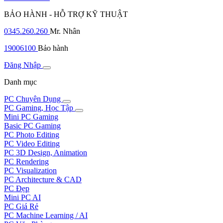
BẢO HÀNH - HỖ TRỢ KỸ THUẬT
0345.260.260
Mr. Nhân
19006100
Bảo hành
Đăng Nhập
Danh mục
PC Chuyên Dụng
PC Gaming, Học Tập
Mini PC Gaming
Basic PC Gaming
PC Photo Editing
PC Video Editing
PC 3D Design, Animation
PC Rendering
PC Visualization
PC Architecture & CAD
PC Đẹp
Mini PC AI
PC Giá Rẻ
PC Machine Learning / AI