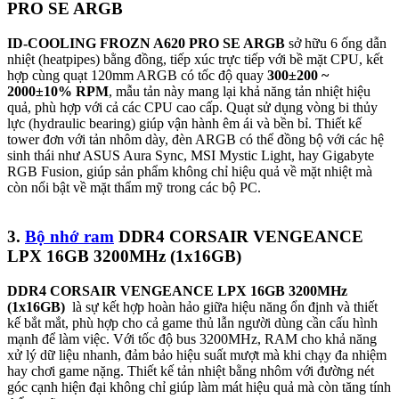
PRO SE ARGB
ID-COOLING FROZN A620 PRO SE ARGB
sở hữu 6 ống dẫn
nhiệt (heatpipes) bằng đồng, tiếp xúc trực tiếp với bề mặt CPU, kết
hợp cùng quạt 120mm ARGB có tốc độ quay
300
±
200 ~
2000±10% RPM
, mẫu tản này mang lại khả năng tản nhiệt hiệu
quả, phù hợp với cả các CPU cao cấp. Quạt sử dụng vòng bi thủy
lực (hydraulic bearing) giúp vận hành êm ái và bền bỉ. Thiết kế
tower đơn với tản nhôm dày, đèn ARGB có thể đồng bộ với các hệ
sinh thái như ASUS Aura Sync, MSI Mystic Light, hay Gigabyte
RGB Fusion, giúp sản phẩm không chỉ hiệu quả về mặt nhiệt mà
còn nổi bật về mặt thẩm mỹ trong các bộ PC.
3.
Bộ nhớ ram
DDR4 CORSAIR VENGEANCE
LPX 16GB 3200MHz (1x16GB)
DDR4 CORSAIR VENGEANCE LPX 16GB 3200MHz
(1x16GB)
là sự kết hợp hoàn hảo giữa hiệu năng ổn định và thiết
kế bắt mắt, phù hợp cho cả game thủ lẫn người dùng cần cấu hình
mạnh để làm việc. Với tốc độ bus 3200MHz, RAM cho khả năng
xử lý dữ liệu nhanh, đảm bảo hiệu suất mượt mà khi chạy đa nhiệm
hay chơi game nặng. Thiết kế tản nhiệt bằng nhôm với đường nét
góc cạnh hiện đại không chỉ giúp làm mát hiệu quả mà còn tăng tính