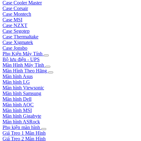
Case Cooler Master
Case Corsair
Case Montech
Case MSI
Case NZXT
Case Segotep
Case Thermaltake
Case Xigmatek
Case Jonsbo
Phụ Kiện Máy Tính
Bộ lưu điện - UPS
Màn Hình Máy Tính
Màn Hình Theo Hãng
Màn hình Asus
Màn hình LG
Màn hình Viewsonic
Màn hình Samsung
Màn hình Dell
Màn hình AOC
Màn hình MSI
Màn hình Gigabyte
Màn hình ASRock
Phụ kiện màn hình
Giá Treo 1 Màn Hình
Giá Treo 2 Màn Hình