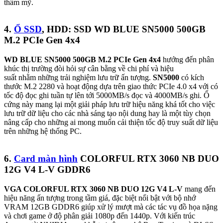
thẩm mỹ.
4.
Ổ SSD
, HDD: SSD WD BLUE SN5000 500GB
M.2 PCIe Gen 4x4
WD BLUE SN5000 500GB M.2 PCIe Gen 4x4
hướng đến phân
khúc thị trường đòi hỏi sự cân bằng về chi phí và hiệu
suất nhằm những trải nghiệm lưu trữ ấn tượng.
SN5000
có kích
thước M.2 2280 và hoạt động dựa trên giao thức PCIe 4.0 x4 với có
tốc độ đọc ghi tuần tự lên tới 5000MB/s đọc và 4000MB/s ghi. Ổ
cứng này mang lại một giải pháp lưu trữ hiệu năng khá tốt cho việc
lưu trữ dữ liệu cho các nhà sáng tạo nội dung hay là một tùy chọn
nâng cấp cho những ai mong muốn cải thiện tốc độ truy suất dữ liệu
trên những hệ thống PC.
6.
Card màn hình
COLORFUL RTX 3060 NB DUO
12G V4 L-V GDDR6
VGA COLORFUL RTX 3060 NB DUO 12G V4 L-V
mang đến
hiệu năng ấn tượng trong tầm giá, đặc biệt nổi bật với bộ nhớ
VRAM 12GB GDDR6 giúp xử lý mượt mà các tác vụ đồ họa nặng
và chơi game ở độ phân giải 1080p đến 1440p. Với kiến trúc