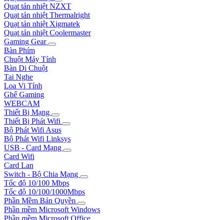
Quạt tản nhiệt NZXT
Quạt tản nhiệt Thermalright
Quạt tản nhiệt Xigmatek
Quạt tản nhiệt Coolermaster
Gaming Gear
Bàn Phím
Chuột Máy Tính
Bàn Di Chuột
Tai Nghe
Loa Vi Tính
Ghế Gaming
WEBCAM
Thiết Bị Mạng
Thiết Bị Phát Wifi
Bộ Phát Wifi Asus
Bộ Phát Wifi Linksys
USB - Card Mạng
Card Wifi
Card Lan
Switch - Bộ Chia Mạng
Tốc độ 10/100 Mbps
Tốc độ 10/100/1000Mbps
Phần Mềm Bản Quyền
Phần mềm Microsoft Windows
Phần mềm Microsoft Office