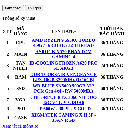
Xem thêm
Thu gọn
Thông số kỹ thuật
MÃ
THỜI HẠN
STT
TÊN HÀNG
HÀNG
BẢO HÀNH
AMD RYZEN 9 5950X TURBO
1
CPU
36 THÁNG
4.9G / 16 CORE / 32 THREAD
ASROCK X570 PHANTOM
2
MAIN
36 THÁNG
GAMING 4
TẢN
ID-COOLING FROZN A620 PRO
3
24 THÁNG
NHIỆT
SE ARGB
DDR4 CORSAIR VENGEANCE
4
RAM
36 THÁNG
LPX 16GB 3200MHz (1x16GB)
WD BLUE SN5000 500GB M.2
5
SSD
60 THÁNG
PCIe Gen 4x4 - RW 5000MB/s
COLORFUL RTX 3060 NB DUO
7
VGA
36 THÁNG
12G V4 L-V GDDR6
8
PSU
HP 600W - 80 PLUS GOLD
36 THÁNG
XIGMATEK GAMING X II 3F -
9
CASE
3FAN RGB
Xem tất cả thông số