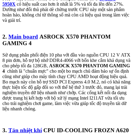
5950X
có hiệu suất cao hơn ít nhất là 5% và tối đa lên đến 27%.
Dường như đối thủ phải dè chừng trước CPU này một sản phẩm
hoàn hảo, không chỉ từ thông số mà còn cả hiệu quả trong làm việc
và giải trí.
2.
Main board
ASROCK X570 PHANTOM
GAMING 4
Sử dụng phân phối điện 10 pha với đầu vào nguồn CPU 12 V ATX ​​
8 pin đơn, hỗ trợ bộ nhớ DDR4-4066 với bốn khe cắm khả dụng và
cho phép tối đa 128GB,
ASROCK X570 PHANTOM GAMING
4
chính là "chuẩn mực" cho một bo mạch chủ đảm bảo sự ổn định
cũng như giúp cho máy tính chạy CPU AMD hoạt động hiệu quả.
Bo mạch này còn hỗ trợ SSD PCI Express 4.0 M.2, nó có khả năng
thực hiện tốc độ gấp đôi so với thế hệ thứ 3 trước đó, mang lại trải
nghiệm truyền dữ liệu nhanh như chớp. Các cổng kết nối đa dạng
được trang bị kết hợp với bộ xử lý mạng Intel I211AT vừa tối ưu
cho trải nghiệm chơi game, làm việc vừa giúp tốc độ truyền tải dữ
liệu nhanh chóng.
3.
Tản nhiệt khí
CPU ID-COOLING FROZN A620