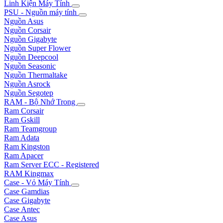
Linh Kiện Máy Tính
PSU - Nguồn máy tính
Nguồn Asus
Nguồn Corsair
Nguồn Gigabyte
Nguồn Super Flower
Nguồn Deepcool
Nguồn Seasonic
Nguồn Thermaltake
Nguồn Asrock
Nguồn Segotep
RAM - Bộ Nhớ Trong
Ram Corsair
Ram Gskill
Ram Teamgroup
Ram Adata
Ram Kingston
Ram Apacer
Ram Server ECC - Registered
RAM Kingmax
Case - Vỏ Máy Tính
Case Gamdias
Case Gigabyte
Case Antec
Case Asus