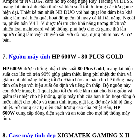
Ampere từ NVIDIA, card hỗ trợ công nghệ Ray Tracing và DLSS,
mang lại hình ảnh chân thực và hiệu suất tối ưu trong các tựa game
hiện đại. Thiết kế tản nhiệt NB DUO với hai quạt lớn đảm bảo khả
năng làm mát hiệu quả, hoạt động êm ái ngay cả khi tải nặng. Ngoài
ra, phiên bản V4 L-V được tối ưu cho khả năng tương thích với
nhiều loại mainboard và hệ thống, phù hợp cho cả game thủ lẫn
người dùng làm việc chuyên sâu với đồ họa, dựng phim hay AI cơ
bản.
7.
Nguồn máy tính
HP 600W - 80 PLUS GOLD
HP 600W
được chứng nhận hiệu suất
80 Plus Gold
, mang lại hiệu
suất cao lên tới trên 90% giúp giảm thiểu lãng phí nhiệt dư thừa và
giảm chi phí năng lượng tối đa. Đảm bảo an toàn cho hệ thống máy
tính của bạn với hiệu suất ổn định và tiếng ồn thấp. Bộ nguồn này
còn được trang bị 1 quạt giúp tối ưu việc làm mát cho bộ nguồn và
giảm tải nhiệt cho hệ thống, giúp máy tính của bạn luôn hoạt động ở
mức nhiệt cho phép và tránh tình trạng giật lag, đơ máy khi bị tăng
nhiệt. Sử dụng các tụ điện chất lượng cao của Nhật Bản,
HP
600W
cung cấp dòng điện sạch và an toàn cho mọi hệ thống máy
tính.
8.
Case máy tính đẹp
XIGMATEK GAMING X II