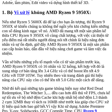
Adobe, làm phim, Edit video và dựng hình thiết kế 3D.
1. Bộ
Vi xử lý
khủng AMD Ryzen 9 5950X:
Nếu như Ryzen 5 5600X đã để lại cho bạn ấn tượng, thì Ryzen 9
5950X sẽ khiến chúng ta không thể ngồi yên khi chứng kiến những
con số đáng kinh ngạc về nó. AMD đã mang tới một sản phẩm kế
thừa CPU Ryzen 9 3950X vô cùng chất lượng, với việc cải thiện từ
yếu điểm mà rất nhiều người dùng nói tới chính là hiệu năng đơn
nhân và sự ổn định, giờ đây AMD Ryzen 9 5950X là một sản phẩm
cao cấp hoàn hảo, dẫn đầu về hiệu năng chơi game và làm việc đa
nhiệm.
Vẫn sở hữu những yếu tố mạnh vốn có từ sản phẩm trước kia,
AMD Ryzen 9 5950X có 16 nhân và 32 luồng, kết hợp với đó là
xung nhịp cơ bản tăng lên 3.4 GHz và có thể boost lên tới 4.9
GHz với TDP 105W. Tuy nhiên theo vài trang đánh giá thì hiệu
năng của CPU này còn có thể lên tới 5.0 GHz một cách dễ dàng.
Nhờ đó kết quả những tựa game khủng hiện nay như Red Dead
Redemption, The Witcher 3,.... đều cao hơn đối thủ về FPS, chưa kể
sự tối ưu về bộ nhớ đệm Cache khi hợp nhất bộ nhớ đệm L3 thành
2 cụm 32MB thay vì tách ra 16MB như trước kia giúp cho CPU xử
lý hiệu quả hơn bao giờ hết.Vì vậy Khi sử dụng Adobe Premiere
Pro, V-ray, Solidworks, GCC Compile Time, CPU
Ryzen 9