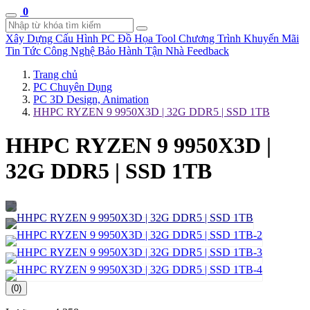
0
Xây Dựng Cấu Hình
PC Đồ Họa Tool
Chương Trình Khuyến Mãi
Tin Tức Công Nghệ
Bảo Hành Tận Nhà
Feedback
Trang chủ
PC Chuyên Dụng
PC 3D Design, Animation
HHPC RYZEN 9 9950X3D | 32G DDR5 | SSD 1TB
HHPC RYZEN 9 9950X3D |
32G DDR5 | SSD 1TB
(0)