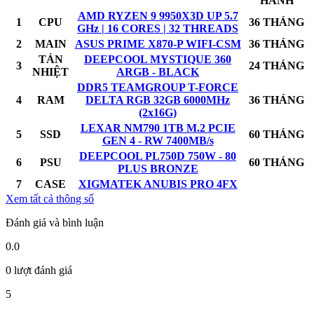
HÀNH
AMD RYZEN 9 9950X3D UP 5.7
1
CPU
36 THÁNG
GHz | 16 CORES | 32 THREADS
2
MAIN
ASUS PRIME X870-P WIFI-CSM
36 THÁNG
TẢN
DEEPCOOL MYSTIQUE 360
3
24 THÁNG
NHIỆT
ARGB - BLACK
DDR5 TEAMGROUP T-FORCE
4
RAM
DELTA RGB 32GB 6000MHz
36 THÁNG
(2x16G)
LEXAR NM790 1TB M.2 PCIE
5
SSD
60 THÁNG
GEN 4 - RW 7400MB/s
DEEPCOOL PL750D 750W - 80
6
PSU
60 THÁNG
PLUS BRONZE
7
CASE
XIGMATEK ANUBIS PRO 4FX
Xem tất cả thông số
Đánh giá và bình luận
0.0
0 lượt đánh giá
5