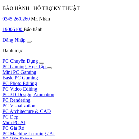
BẢO HÀNH - HỖ TRỢ KỸ THUẬT
0345.260.260
Mr. Nhân
19006100
Bảo hành
Đăng Nhập
Danh mục
PC Chuyên Dụng
PC Gaming, Học Tập
Mini PC Gaming
Basic PC Gaming
PC Photo Editing
PC Video Editing
PC 3D Design, Animation
PC Rendering
PC Visualization
PC Architecture & CAD
PC Đẹp
Mini PC AI
PC Giá Rẻ
PC Machine Learning / AI