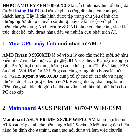
HHPC AMD RYZEN 9 9950X3D
là cấu hình máy tính đồ hoạ đã
được
Hoàng Hà PC
tối ưu về phần cứng để phục vụ cho quý
khách hàng. Đây là cấu hình được tập trung chủ yếu dành cho
những người dùng chuyên sử dụng máy để làm việc với phần
mềm chuyên dụng Architecture & CAD phục vụ cho công việc kiến
trúc, thiết kế, xây dựng hàng đầu và nghiên cứu phát triển AI.
1.
Mua CPU máy tính
mới nhất từ AMD
AMD Ryzen 9 9950X3D
là bộ vi xử lý cao cấp thế hệ mới, sở hữu
kiến trúc Zen 5 kết hợp công nghệ 3D V-Cache, CPU này mang lại
lợi thế vượt trội nhờ dung lượng cache lớn, giảm độ trễ và tăng FPS
ổn định. Với 16 nhân 32 luồng cao cùng xung nhịp boost lên tới
~5.7GHz,
Ryzen 9 9950X3D
cũng xử lý cực tốt các tác vụ nặng
như render 3D, dựng video hay AI. Bên cạnh đó, khả năng tối ưu
điện năng và nhiệt độ giúp hệ thống vận hành bền bỉ, phù hợp cho
PC cao cấp.
2.
Mainboard
ASUS PRIME X870-P WIFI-CSM
Mainboard ASUS PRIME X870-P WIFI-CSM
là bo mạch chủ
ATX cao cấp dành cho nền tảng AMD Socket AM5, mang đến hiệu
năng ổn định cho gaming, sáng tạo nội dung và làm việc chuyên