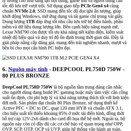
lý tưởng cho nhà sáng tạo nội dung, game thủ và người dùng cần
tốc độ lưu trữ vượt trội. Sử dụng giao tiếp
PCIe Gen4 x4
cùng
chuẩn
NVMe 2.0
, SSD mang đến tốc độ đọc/ghi ấn tượng, giúp
khởi động Windows, mở ứng dụng và tải game chỉ trong vài giây.
Dung lượng
1TB
đáp ứng tốt nhu cầu lưu trữ hệ điều hành, phần
mềm và dữ liệu dung lượng lớn. Bên cạnh hiệu năng mạnh mẽ,
Lexar NM790 còn được tối ưu khả năng tiết kiệm điện, kiểm soát
nhiệt độ hiệu quả và duy trì độ ổn định trong thời gian dài. Đây là
giải pháp nâng cấp đáng giá, mang đến trải nghiệm nhanh, mượt và
bền bỉ cho mọi cấu hình PC hiện đại.
6.
Nguồn máy tính
- DEEPCOOL PL750D 750W -
80 PLUS BRONZE
DeepCool PL750D 750W
là bộ nguồn tầm trung đáng cân nhắc
cho người dùng đang build PC gaming hoặc máy làm việc cần công
suất ổn định, chi phí hợp lý và khả năng tương thích tốt với linh kiện
đời mới. Sản phẩm đạt chuẩn 80 Plus Bronze, sử dụng thiết kế
Active PFC + DC to DC, quạt 120 mm HYB và chuẩn ATX 3.1,
cho hiệu suất tối thiểu khoảng 85% ở mức tải điển hình, đồng thời
hỗ trợ cáp 12V-2x6 dành cho card đồ họa thế hệ mới. Ngoài ra, bộ
nguồn này còn có đầy đủ các cơ chế bảo vệ quan trọng như OPP,
OVP, SCP, OTP, OCP và UVP, giúp hệ thống vận hành an toàn,