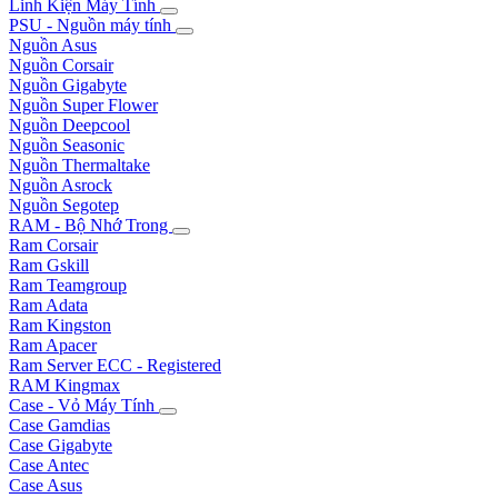
Linh Kiện Máy Tính
PSU - Nguồn máy tính
Nguồn Asus
Nguồn Corsair
Nguồn Gigabyte
Nguồn Super Flower
Nguồn Deepcool
Nguồn Seasonic
Nguồn Thermaltake
Nguồn Asrock
Nguồn Segotep
RAM - Bộ Nhớ Trong
Ram Corsair
Ram Gskill
Ram Teamgroup
Ram Adata
Ram Kingston
Ram Apacer
Ram Server ECC - Registered
RAM Kingmax
Case - Vỏ Máy Tính
Case Gamdias
Case Gigabyte
Case Antec
Case Asus