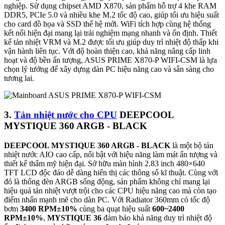
nghiệp. Sử dụng chipset AMD X870, sản phẩm hỗ trợ 4 khe RAM
DDR5, PCIe 5.0 và nhiều khe M.2 tốc độ cao, giúp tối ưu hiệu suất
cho card đồ họa và SSD thế hệ mới. WiFi tích hợp cùng hệ thống
kết nối hiện đại mang lại trải nghiệm mạng nhanh và ổn định. Thiết
kế tản nhiệt VRM và M.2 được tối ưu giúp duy trì nhiệt độ thấp khi
vận hành liên tục. Với độ hoàn thiện cao, khả năng nâng cấp linh
hoạt và độ bền ấn tượng, ASUS PRIME X870-P WIFI-CSM là lựa
chọn lý tưởng để xây dựng dàn PC hiệu năng cao và sẵn sàng cho
tương lai.
3.
Tản nhiệt nước cho CPU
DEEPCOOL
MYSTIQUE 360 ARGB - BLACK
DEEPCOOL MYSTIQUE 360 ARGB - BLACK
là một bộ tản
nhiệt nước AIO cao cấp, nổi bật với hiệu năng làm mát ấn tượng và
thiết kế thẩm mỹ hiện đại. Sở hữu màn hình 2.83 inch 480×640
TFT LCD độc đáo dễ dàng hiển thị các thông số kĩ thuật. Cùng với
đó là thống đèn ARGB sống động, sản phẩm không chỉ mang lại
hiệu quả tản nhiệt vượt trội cho các CPU hiệu năng cao mà còn tạo
điểm nhấn mạnh mẽ cho dàn PC. Với Radiator 360mm có tốc độ
bơm
3400 RPM±10%
cùng ba quạt hiệu suất
600~2400
RPM±10%
,
MYSTIQUE 36
đảm bảo khả năng duy trì nhiệt độ