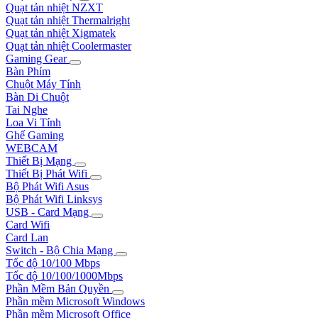
Quạt tản nhiệt NZXT
Quạt tản nhiệt Thermalright
Quạt tản nhiệt Xigmatek
Quạt tản nhiệt Coolermaster
Gaming Gear
Bàn Phím
Chuột Máy Tính
Bàn Di Chuột
Tai Nghe
Loa Vi Tính
Ghế Gaming
WEBCAM
Thiết Bị Mạng
Thiết Bị Phát Wifi
Bộ Phát Wifi Asus
Bộ Phát Wifi Linksys
USB - Card Mạng
Card Wifi
Card Lan
Switch - Bộ Chia Mạng
Tốc độ 10/100 Mbps
Tốc độ 10/100/1000Mbps
Phần Mềm Bản Quyền
Phần mềm Microsoft Windows
Phần mềm Microsoft Office