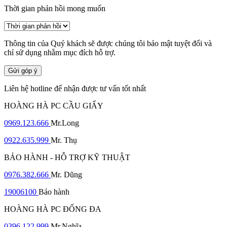
Thời gian phản hồi mong muốn
Thông tin của Quý khách sẽ được chúng tôi bảo mật tuyệt đối và
chỉ sử dụng nhằm mục đích hỗ trợ.
Gửi góp ý
Liên hệ hotline để nhận được tư vấn tốt nhất
HOÀNG HÀ PC CẦU GIẤY
0969.123.666
Mr.Long
0922.635.999
Mr. Thụ
BẢO HÀNH - HỖ TRỢ KỸ THUẬT
0976.382.666
Mr. Dũng
19006100
Bảo hành
HOÀNG HÀ PC ĐỐNG ĐA
0396.122.999
Mr.Nghĩa