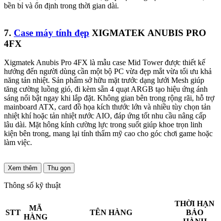
bền bỉ và ổn định trong thời gian dài.
7.
Case máy tính đẹp
XIGMATEK ANUBIS PRO
4FX
Xigmatek Anubis Pro 4FX là mẫu case Mid Tower được thiết kế
hướng đến người dùng cần một bộ PC vừa đẹp mắt vừa tối ưu khả
năng tản nhiệt. Sản phẩm sở hữu mặt trước dạng lưới Mesh giúp
tăng cường luồng gió, đi kèm sẵn 4 quạt ARGB tạo hiệu ứng ánh
sáng nổi bật ngay khi lắp đặt. Không gian bên trong rộng rãi, hỗ trợ
mainboard ATX, card đồ họa kích thước lớn và nhiều tùy chọn tản
nhiệt khí hoặc tản nhiệt nước AIO, đáp ứng tốt nhu cầu nâng cấp
lâu dài. Mặt hông kính cường lực trong suốt giúp khoe trọn linh
kiện bên trong, mang lại tính thẩm mỹ cao cho góc chơi game hoặc
làm việc.
Xem thêm
Thu gọn
Thông số kỹ thuật
THỜI HẠN
MÃ
STT
TÊN HÀNG
BẢO
HÀNG