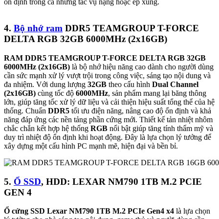
ổn định trong cả những tác vụ nặng hoặc ép xung.
4.
Bộ nhớ ram
DDR5 TEAMGROUP T-FORCE
DELTA RGB 32GB 6000MHz (2x16GB)
RAM DDR5 TEAMGROUP T-FORCE DELTA RGB 32GB
6000MHz (2x16GB)
là bộ nhớ hiệu năng cao dành cho người dùng
cần sức mạnh xử lý vượt trội trong công việc, sáng tạo nội dung và
đa nhiệm. Với dung lượng
32GB
theo cấu hình
Dual Channel
(2x16GB)
cùng tốc độ
6000MHz
, sản phẩm mang lại băng thông
lớn, giúp tăng tốc xử lý dữ liệu và cải thiện hiệu suất tổng thể của hệ
thống. Chuẩn
DDR5
tối ưu điện năng, nâng cao độ ổn định và khả
năng đáp ứng các nền tảng phần cứng mới. Thiết kế tản nhiệt nhôm
chắc chắn kết hợp hệ thống
RGB
nổi bật giúp tăng tính thẩm mỹ và
duy trì nhiệt độ ổn định khi hoạt động. Đây là lựa chọn lý tưởng để
xây dựng một cấu hình PC mạnh mẽ, hiện đại và bền bỉ.
5.
Ổ SSD
, HDD: LEXAR NM790 1TB M.2 PCIE
GEN 4
Ổ cứng SSD Lexar NM790 1TB M.2 PCIe Gen4 x4
là lựa chọn