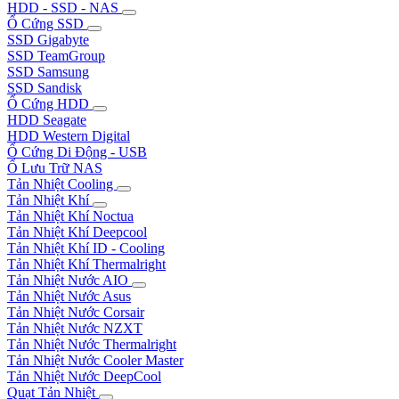
HDD - SSD - NAS
Ổ Cứng SSD
SSD Gigabyte
SSD TeamGroup
SSD Samsung
SSD Sandisk
Ổ Cứng HDD
HDD Seagate
HDD Western Digital
Ổ Cứng Di Động - USB
Ổ Lưu Trữ NAS
Tản Nhiệt Cooling
Tản Nhiệt Khí
Tản Nhiệt Khí Noctua
Tản Nhiệt Khí Deepcool
Tản Nhiệt Khí ID - Cooling
Tản Nhiệt Khí Thermalright
Tản Nhiệt Nước AIO
Tản Nhiệt Nước Asus
Tản Nhiệt Nước Corsair
Tản Nhiệt Nước NZXT
Tản Nhiệt Nước Thermalright
Tản Nhiệt Nước Cooler Master
Tản Nhiệt Nước DeepCool
Quạt Tản Nhiệt