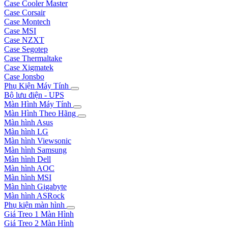
Case Cooler Master
Case Corsair
Case Montech
Case MSI
Case NZXT
Case Segotep
Case Thermaltake
Case Xigmatek
Case Jonsbo
Phụ Kiện Máy Tính
Bộ lưu điện - UPS
Màn Hình Máy Tính
Màn Hình Theo Hãng
Màn hình Asus
Màn hình LG
Màn hình Viewsonic
Màn hình Samsung
Màn hình Dell
Màn hình AOC
Màn hình MSI
Màn hình Gigabyte
Màn hình ASRock
Phụ kiện màn hình
Giá Treo 1 Màn Hình
Giá Treo 2 Màn Hình