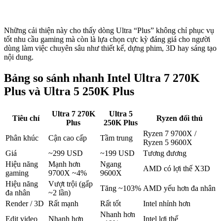
Những cải thiện này cho thấy dòng Ultra “Plus” không chỉ phục vụ
tốt nhu cầu gaming mà còn là lựa chọn cực kỳ đáng giá cho người
dùng làm việc chuyên sâu như thiết kế, dựng phim, 3D hay sáng tạo
nội dung.
Bảng so sánh nhanh Intel Ultra 7 270K
Plus và Ultra 5 250K Plus
Ultra 7 270K
Ultra 5
Tiêu chí
Ryzen đối thủ
Plus
250K Plus
Ryzen 7 9700X /
Phân khúc
Cận cao cấp
Tầm trung
Ryzen 5 9600X
Giá
~299 USD
~199 USD
Tương đương
Hiệu năng
Mạnh hơn
Ngang
AMD có lợi thế X3D
gaming
9700X ~4%
9600X
Hiệu năng
Vượt trội (gấp
Tăng ~103%
AMD yếu hơn đa nhân
đa nhân
~2 lần)
Render / 3D
Rất mạnh
Rất tốt
Intel nhỉnh hơn
Nhanh hơn
Edit video
Nhanh hơn
Intel lợi thế