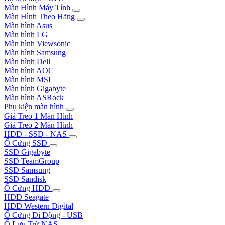
Màn Hình Máy Tính
Màn Hình Theo Hãng
Màn hình Asus
Màn hình LG
Màn hình Viewsonic
Màn hình Samsung
Màn hình Dell
Màn hình AOC
Màn hình MSI
Màn hình Gigabyte
Màn hình ASRock
Phụ kiện màn hình
Giá Treo 1 Màn Hình
Giá Treo 2 Màn Hình
HDD - SSD - NAS
Ổ Cứng SSD
SSD Gigabyte
SSD TeamGroup
SSD Samsung
SSD Sandisk
Ổ Cứng HDD
HDD Seagate
HDD Western Digital
Ổ Cứng Di Động - USB
Ổ Lưu Trữ NAS