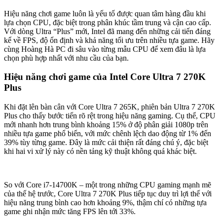
Hiệu năng chơi game luôn là yếu tố được quan tâm hàng đầu khi
lựa chọn CPU, đặc biệt trong phân khúc tầm trung và cận cao cấp.
Với dòng Ultra “Plus” mới, Intel đã mang đến những cải tiến đáng
kể về FPS, độ ổn định và khả năng tối ưu trên nhiều tựa game. Hãy
cùng Hoàng Hà PC đi sâu vào từng mẫu CPU để xem đâu là lựa
chọn phù hợp nhất với nhu cầu của bạn.
Hiệu năng chơi game của Intel Core Ultra 7 270K
Plus
Khi đặt lên bàn cân với Core Ultra 7 265K, phiên bản Ultra 7 270K
Plus cho thấy bước tiến rõ rệt trong hiệu năng gaming. Cụ thể, CPU
mới nhanh hơn trung bình khoảng 15% ở độ phân giải 1080p trên
nhiều tựa game phổ biến, với mức chênh lệch dao động từ 1% đến
39% tùy từng game. Đây là mức cải thiện rất đáng chú ý, đặc biệt
khi hai vi xử lý này có nền tảng kỹ thuật không quá khác biệt.
So với Core i7-14700K – một trong những CPU gaming mạnh mẽ
của thế hệ trước, Core Ultra 7 270K Plus tiếp tục duy trì lợi thế với
hiệu năng trung bình cao hơn khoảng 9%, thậm chí có những tựa
game ghi nhận mức tăng FPS lên tới 33%.