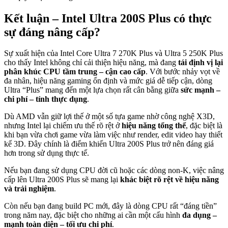
Kết luận – Intel Ultra 200S Plus có thực
sự đáng nâng cấp?
Sự xuất hiện của Intel Core Ultra 7 270K Plus và Ultra 5 250K Plus
cho thấy Intel không chỉ cải thiện hiệu năng, mà đang
tái định vị lại
phân khúc CPU tầm trung – cận cao cấp
. Với bước nhảy vọt về
đa nhân, hiệu năng gaming ổn định và mức giá dễ tiếp cận, dòng
Ultra “Plus” mang đến một lựa chọn rất cân bằng giữa
sức mạnh –
chi phí – tính thực dụng
.
Dù AMD vẫn giữ lợi thế ở một số tựa game nhờ công nghệ X3D,
nhưng Intel lại chiếm ưu thế rõ rệt ở
hiệu năng tổng thể
, đặc biệt là
khi bạn vừa chơi game vừa làm việc như render, edit video hay thiết
kế 3D. Đây chính là điểm khiến Ultra 200S Plus trở nên đáng giá
hơn trong sử dụng thực tế.
Nếu bạn đang sử dụng CPU đời cũ hoặc các dòng non-K, việc nâng
cấp lên Ultra 200S Plus sẽ mang lại
khác biệt rõ rệt về hiệu năng
và trải nghiệm
.
Còn nếu bạn đang build PC mới, đây là dòng CPU rất “đáng tiền”
trong năm nay, đặc biệt cho những ai cần một cấu hình
đa dụng –
mạnh toàn diện – tối ưu chi phí
.