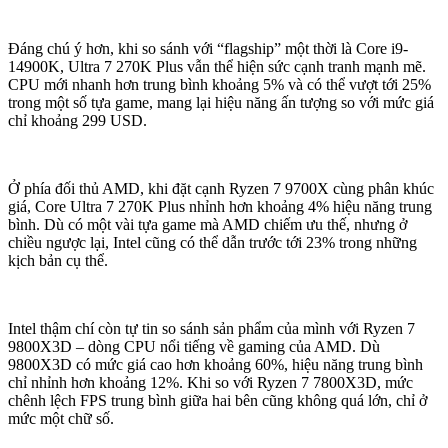
Đáng chú ý hơn, khi so sánh với “flagship” một thời là Core i9-
14900K, Ultra 7 270K Plus vẫn thể hiện sức cạnh tranh mạnh mẽ.
CPU mới nhanh hơn trung bình khoảng 5% và có thể vượt tới 25%
trong một số tựa game, mang lại hiệu năng ấn tượng so với mức giá
chỉ khoảng 299 USD.
Ở phía đối thủ AMD, khi đặt cạnh Ryzen 7 9700X cùng phân khúc
giá, Core Ultra 7 270K Plus nhỉnh hơn khoảng 4% hiệu năng trung
bình. Dù có một vài tựa game mà AMD chiếm ưu thế, nhưng ở
chiều ngược lại, Intel cũng có thể dẫn trước tới 23% trong những
kịch bản cụ thể.
Intel thậm chí còn tự tin so sánh sản phẩm của mình với Ryzen 7
9800X3D – dòng CPU nổi tiếng về gaming của AMD. Dù
9800X3D có mức giá cao hơn khoảng 60%, hiệu năng trung bình
chỉ nhỉnh hơn khoảng 12%. Khi so với Ryzen 7 7800X3D, mức
chênh lệch FPS trung bình giữa hai bên cũng không quá lớn, chỉ ở
mức một chữ số.