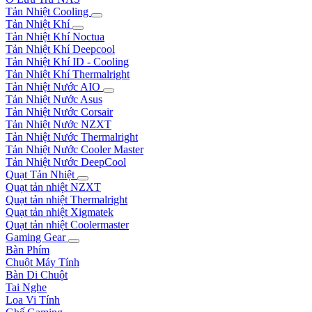
Tản Nhiệt Cooling
Tản Nhiệt Khí
Tản Nhiệt Khí Noctua
Tản Nhiệt Khí Deepcool
Tản Nhiệt Khí ID - Cooling
Tản Nhiệt Khí Thermalright
Tản Nhiệt Nước AIO
Tản Nhiệt Nước Asus
Tản Nhiệt Nước Corsair
Tản Nhiệt Nước NZXT
Tản Nhiệt Nước Thermalright
Tản Nhiệt Nước Cooler Master
Tản Nhiệt Nước DeepCool
Quạt Tản Nhiệt
Quạt tản nhiệt NZXT
Quạt tản nhiệt Thermalright
Quạt tản nhiệt Xigmatek
Quạt tản nhiệt Coolermaster
Gaming Gear
Bàn Phím
Chuột Máy Tính
Bàn Di Chuột
Tai Nghe
Loa Vi Tính