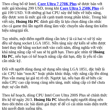
Theo công bố từ Intel,
Core Ultra 7 270K Plus
sẽ được bán với
mức giá khoảng 299 USD, trong khi
Core Ultra 5 250K Plus
có
giá 199 USD. Với những gì hai CPU này thể hiện về hiệu năng,
đây được xem là mức giá rất cạnh tranh trong phân khúc. Trong bài
viết này,
Hoàng Hà PC
đánh giá đây là lựa chọn đáng cân nhắc
cho cả game thủ lẫn người dùng làm việc chuyên sâu đang tìm kiếm
hiệu năng/giá tốt.
Tuy nhiên, một điểm người dùng cần lưu ý là cả hai vi xử lý này
đều sử dụng socket LGA 1851. Nền tảng này dự kiến sẽ sớm được
Intel thay thế bằng socket mới vào cuối năm, đồng nghĩa với việc
khả năng nâng cấp về sau sẽ bị giới hạn. Theo góc nhìn từ
Hoàng
Hà PC
, nếu bạn có kế hoạch nâng cấp dài hạn, đây là yếu tố cần
cân nhắc kỹ.
Đối với người dùng đang sử dụng nền tảng LGA 1851, đặc biệt là
các CPU bản “non-K” hoặc phân khúc thấp, việc nâng cấp lên dòng
Plus vẫn mang lại giá trị rõ rệt. Ngược lại, nếu bạn đã sở hữu các
mẫu CPU cao cấp trong cùng nền tảng, mức nâng cấp có thể chưa
thực sự cần thiết.
Theo kế hoạch, dòng CPU Intel Core Ultra 200S Plus sẽ chính thức
lên kệ từ ngày 26/3.
Hoàng Hà PC
khuyến nghị người dùng nên
theo dõi thêm các bài đánh giá thực tế để có cái nhìn toàn diện trước
khi quyết định xuống tiền.