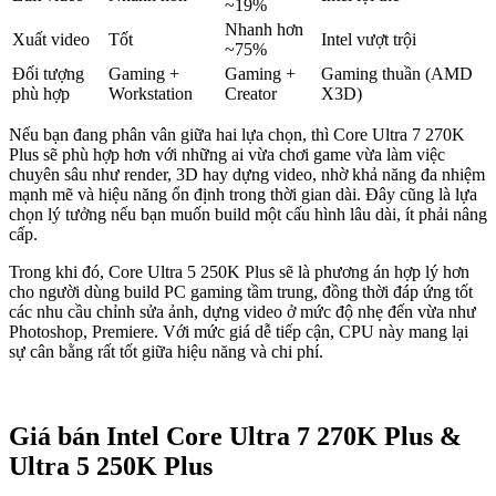
~19%
Nhanh hơn
Xuất video
Tốt
Intel vượt trội
~75%
Đối tượng
Gaming +
Gaming +
Gaming thuần (AMD
phù hợp
Workstation
Creator
X3D)
Nếu bạn đang phân vân giữa hai lựa chọn, thì Core Ultra 7 270K
Plus sẽ phù hợp hơn với những ai vừa chơi game vừa làm việc
chuyên sâu như render, 3D hay dựng video, nhờ khả năng đa nhiệm
mạnh mẽ và hiệu năng ổn định trong thời gian dài. Đây cũng là lựa
chọn lý tưởng nếu bạn muốn build một cấu hình lâu dài, ít phải nâng
cấp.
Trong khi đó, Core Ultra 5 250K Plus sẽ là phương án hợp lý hơn
cho người dùng build PC gaming tầm trung, đồng thời đáp ứng tốt
các nhu cầu chỉnh sửa ảnh, dựng video ở mức độ nhẹ đến vừa như
Photoshop, Premiere. Với mức giá dễ tiếp cận, CPU này mang lại
sự cân bằng rất tốt giữa hiệu năng và chi phí.
Giá bán Intel Core Ultra 7 270K Plus &
Ultra 5 250K Plus