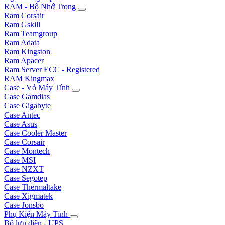
RAM - Bộ Nhớ Trong
Ram Corsair
Ram Gskill
Ram Teamgroup
Ram Adata
Ram Kingston
Ram Apacer
Ram Server ECC - Registered
RAM Kingmax
Case - Vỏ Máy Tính
Case Gamdias
Case Gigabyte
Case Antec
Case Asus
Case Cooler Master
Case Corsair
Case Montech
Case MSI
Case NZXT
Case Segotep
Case Thermaltake
Case Xigmatek
Case Jonsbo
Phụ Kiện Máy Tính
Bộ lưu điện - UPS