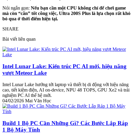
Nói ngắn gọn:
Nếu bạn cần một CPU không chỉ để chơi game
mà còn “cân” tốt công việc, Ultra 200S Plus là lựa chọn rất khó
bỏ qua ở thời điểm hiện tại.
SHARE
Bài viết liên quan
Intel Lunar Lake: Kiến trúc PC AI mới, hiệu năng
vượt Meteor Lake
Intel Lunar Lake hướng tới laptop và thiết bị di động với hiệu năng
cao, tiết kiệm điện, AI on-device, NPU 48 TOPS, GPU Xe2 và trải
nghiệm PC AI thế hệ mới.
04/02/2026
Mai Văn Học
Build 1 Bộ PC Cần Những Gì? Các Bước Lắp Ráp
1 Bộ Máy Tính