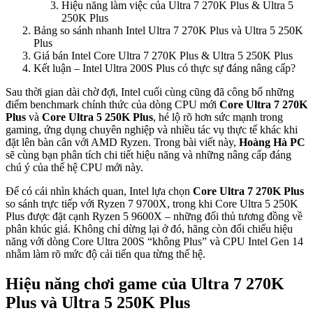
Hiệu năng làm việc của Ultra 7 270K Plus & Ultra 5
250K Plus
Bảng so sánh nhanh Intel Ultra 7 270K Plus và Ultra 5 250K
Plus
Giá bán Intel Core Ultra 7 270K Plus & Ultra 5 250K Plus
Kết luận – Intel Ultra 200S Plus có thực sự đáng nâng cấp?
Sau thời gian dài chờ đợi, Intel cuối cùng cũng đã công bố những
điểm benchmark chính thức của dòng CPU mới
Core Ultra 7 270K
Plus
và
Core Ultra 5 250K Plus
, hé lộ rõ hơn sức mạnh trong
gaming, ứng dụng chuyên nghiệp và nhiều tác vụ thực tế khác khi
đặt lên bàn cân với AMD Ryzen. Trong bài viết này,
Hoàng Hà PC
sẽ cùng bạn phân tích chi tiết hiệu năng và những nâng cấp đáng
chú ý của thế hệ CPU mới này.
Để có cái nhìn khách quan, Intel lựa chọn
Core Ultra 7 270K Plus
so sánh trực tiếp với Ryzen 7 9700X, trong khi Core Ultra 5 250K
Plus được đặt cạnh Ryzen 5 9600X – những đối thủ tương đồng về
phân khúc giá. Không chỉ dừng lại ở đó, hãng còn đối chiếu hiệu
năng với dòng Core Ultra 200S “không Plus” và CPU Intel Gen 14
nhằm làm rõ mức độ cải tiến qua từng thế hệ.
Hiệu năng chơi game của Ultra 7 270K
Plus và Ultra 5 250K Plus