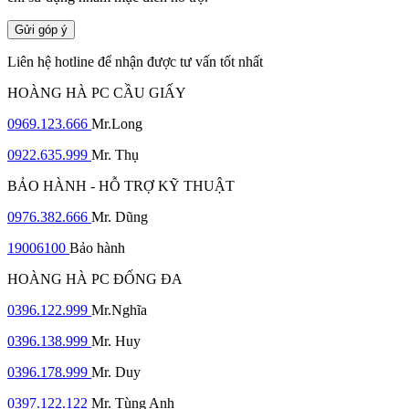
Gửi góp ý
Liên hệ hotline để nhận được tư vấn tốt nhất
HOÀNG HÀ PC CẦU GIẤY
0969.123.666
Mr.Long
0922.635.999
Mr. Thụ
BẢO HÀNH - HỖ TRỢ KỸ THUẬT
0976.382.666
Mr. Dũng
19006100
Bảo hành
HOÀNG HÀ PC ĐỐNG ĐA
0396.122.999
Mr.Nghĩa
0396.138.999
Mr. Huy
0396.178.999
Mr. Duy
0397.122.122
Mr. Tùng Anh