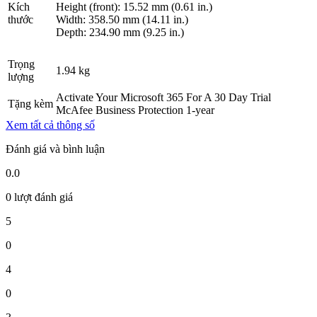
Kích
Height (front): 15.52 mm (0.61 in.)
thước
Width: 358.50 mm (14.11 in.)
Depth: 234.90 mm (9.25 in.)
Trọng
1.94 kg
lượng
Activate Your Microsoft 365 For A 30 Day Trial
Tặng kèm
McAfee Business Protection 1-year
Xem tất cả thông số
Đánh giá và bình luận
0.0
0 lượt đánh giá
5
0
4
0