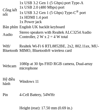
1x USB 3.2 Gen 1 (5 Gbps) port Type-A
1x USB 2.0 (480 Mbps) port
Cổng kết
®
1x USB 3.2 Gen 1 (5 Gbps) Type-C
port
nối
1x HDMI 1.4 port
1x Power jack
Bàn phím
English UK backlit keyboard
Stereo speakers with Realtek ALC3254 Audio
Audio
Controller, 2 W x 2 = 4 W total
Wifi/
Realtek Wi-Fi 6 RTL8852BE, 2x2, 802.11ax, MU-
Bluetooth
MIMO, Bluetooth® wireless card
1080p at 30 fps FHD RGB camera, Dual-array
Webcam
microphone
Hệ điều
Windows 11
hành
Pin
4-Cell Battery, 54WHr
Height (rear): 17.50 mm (0.69 in.)