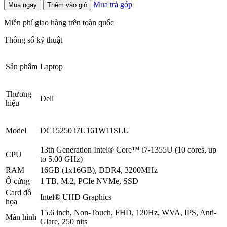
Mua trả góp
Mua ngay
Thêm vào giỏ
Miễn phí giao hàng trên toàn quốc
Thông số kỹ thuật
Sản phẩm
Laptop
Thương
Dell
hiệu
Model
DC15250 i7U161W11SLU
13th Generation Intel® Core™ i7-1355U (10 cores, up
CPU
to 5.00 GHz)
RAM
16GB (1x16GB), DDR4, 3200MHz
Ổ cứng
1 TB, M.2, PCIe NVMe, SSD
Card đồ
Intel® UHD Graphics
họa
15.6 inch, Non-Touch, FHD, 120Hz, WVA, IPS, Anti-
Màn hình
Glare, 250 nits