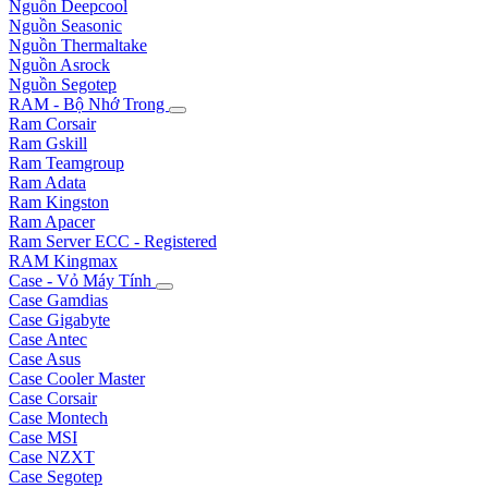
Nguồn Deepcool
Nguồn Seasonic
Nguồn Thermaltake
Nguồn Asrock
Nguồn Segotep
RAM - Bộ Nhớ Trong
Ram Corsair
Ram Gskill
Ram Teamgroup
Ram Adata
Ram Kingston
Ram Apacer
Ram Server ECC - Registered
RAM Kingmax
Case - Vỏ Máy Tính
Case Gamdias
Case Gigabyte
Case Antec
Case Asus
Case Cooler Master
Case Corsair
Case Montech
Case MSI
Case NZXT
Case Segotep