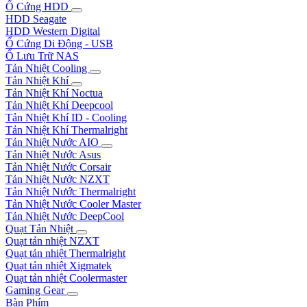
Ổ Cứng HDD
HDD Seagate
HDD Western Digital
Ổ Cứng Di Động - USB
Ổ Lưu Trữ NAS
Tản Nhiệt Cooling
Tản Nhiệt Khí
Tản Nhiệt Khí Noctua
Tản Nhiệt Khí Deepcool
Tản Nhiệt Khí ID - Cooling
Tản Nhiệt Khí Thermalright
Tản Nhiệt Nước AIO
Tản Nhiệt Nước Asus
Tản Nhiệt Nước Corsair
Tản Nhiệt Nước NZXT
Tản Nhiệt Nước Thermalright
Tản Nhiệt Nước Cooler Master
Tản Nhiệt Nước DeepCool
Quạt Tản Nhiệt
Quạt tản nhiệt NZXT
Quạt tản nhiệt Thermalright
Quạt tản nhiệt Xigmatek
Quạt tản nhiệt Coolermaster
Gaming Gear
Bàn Phím