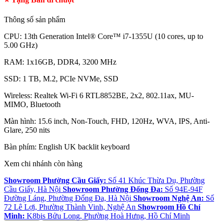
Thông số sản phẩm
CPU: 13th Generation Intel® Core™ i7-1355U (10 cores, up to
5.00 GHz)
RAM: 1x16GB, DDR4, 3200 MHz
SSD: 1 TB, M.2, PCIe NVMe, SSD
Wireless: Realtek Wi-Fi 6 RTL8852BE, 2x2, 802.11ax, MU-
MIMO, Bluetooth
Màn hình: 15.6 inch, Non-Touch, FHD, 120Hz, WVA, IPS, Anti-
Glare, 250 nits
Bàn phím: English UK backlit keyboard
Xem chi nhánh còn hàng
Showroom Phường Cầu Giấy:
Số 41 Khúc Thừa Dụ, Phường
Cầu Giấy, Hà Nội
Showroom Phường Đống Đa:
Số 94E-94F
Đường Láng, Phường Đống Đa, Hà Nội
Showroom Nghệ An:
Số
72 Lê Lợi, Phường Thành Vinh, Nghệ An
Showroom Hồ Chí
Minh:
K8bis Bửu Long, Phường Hoà Hưng, Hồ Chí Minh