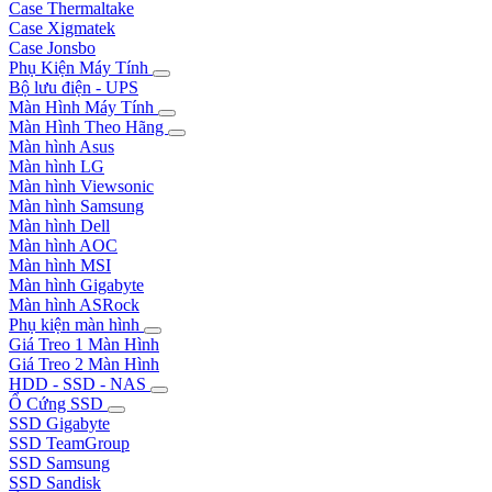
Case Thermaltake
Case Xigmatek
Case Jonsbo
Phụ Kiện Máy Tính
Bộ lưu điện - UPS
Màn Hình Máy Tính
Màn Hình Theo Hãng
Màn hình Asus
Màn hình LG
Màn hình Viewsonic
Màn hình Samsung
Màn hình Dell
Màn hình AOC
Màn hình MSI
Màn hình Gigabyte
Màn hình ASRock
Phụ kiện màn hình
Giá Treo 1 Màn Hình
Giá Treo 2 Màn Hình
HDD - SSD - NAS
Ổ Cứng SSD
SSD Gigabyte
SSD TeamGroup
SSD Samsung
SSD Sandisk