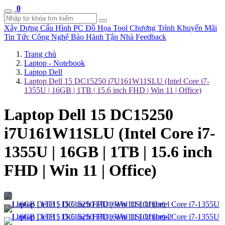
0
Xây Dựng Cấu Hình
PC Đồ Họa Tool
Chương Trình Khuyến Mãi
Tin Tức Công Nghệ
Bảo Hành Tận Nhà
Feedback
Trang chủ
Laptop - Notebook
Laptop Dell
Laptop Dell 15 DC15250 i7U161W11SLU (Intel Core i7-
1355U | 16GB | 1TB | 15.6 inch FHD | Win 11 | Office)
Laptop Dell 15 DC15250
i7U161W11SLU (Intel Core i7-
1355U | 16GB | 1TB | 15.6 inch
FHD | Win 11 | Office)