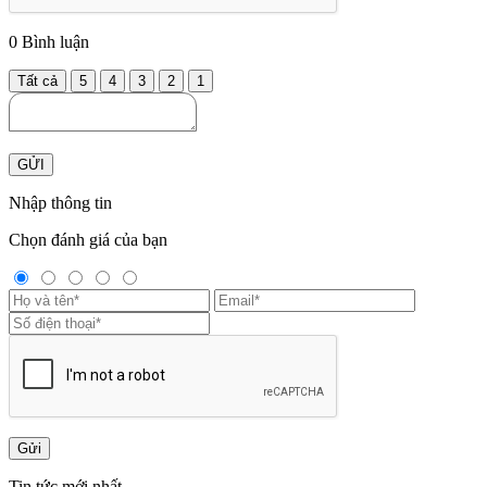
0
Bình luận
Tất cả
5
4
3
2
1
GỬI
Nhập thông tin
Chọn đánh giá của bạn
Gửi
Tin tức mới nhất