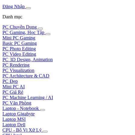
Đăng Nhập
Danh mục
PC Chuyên Dụng
PC Gaming, Học Tập
Mini PC Gaming
Basic PC Gaming
PC Photo Editing
PC Video Editing
PC 3D Design, Animation
PC Rendering
PC Visualization
PC Architecture & CAD
PC Đẹp
Mini PC AI
PC Giá Rẻ
PC Machine Learning / AI
PC Văn Phòng
Laptop - Notebook
Laptop Gigabyte
Laptop MSI
Laptop Dell
CPU - Bộ Vi Xử Lý