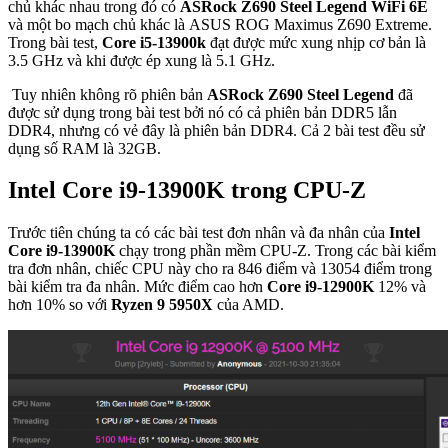
chủ khác nhau trong đó có
ASRock Z690 Steel Legend WiFi 6E
và một bo mạch chủ khác là ASUS ROG Maximus Z690 Extreme.
Trong bài test,
Core i5-13900k
đạt được mức xung nhịp cơ bản là
3.5 GHz và khi được ép xung là 5.1 GHz.
Tuy nhiên không rõ phiên bản
ASRock Z690 Steel Legend
đã
được sử dụng trong bài test bởi nó có cả phiên bản DDR5 lẫn
DDR4, nhưng có vẻ đây là phiên bản DDR4. Cả 2 bài test đều sử
dụng số RAM là 32GB.
Intel Core i9-13900K trong CPU-Z
Trước tiên chúng ta có các bài test đơn nhân và đa nhân của
Intel
Core i9-13900K
chạy trong phần mềm CPU-Z. Trong các bài kiểm
tra đơn nhân, chiếc CPU này cho ra 846 điểm và 13054 điểm trong
bài kiểm tra đa nhân. Mức điểm cao hơn
Core i9-12900K
12% và
hơn 10% so với
Ryzen 9 5950X
của AMD.