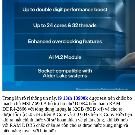
Trong lần rò rỉ thông tin này,
i9 13th 13900k
được test trên chiếc bo
mạch chủ MSI Z690-A hỗ trợ bộ nhớ DDR4 bốn thanh RAM
DDR4-2666 với tổng dung lượng là 32GB (8GB x4) và cho ra
được tốc độ 5.0 GHz trên P-Core và 3.0 GHz trên E-Core. Hứa hẹn
khi ra mắt chính thức với sự hoàn thiện về phần cứng, khi kết hợp
với RAM DDR5 chắc chắn sẽ còn cho ra được mức xung nhịp và
hiệu năng tuyệt vời hơn nữa.