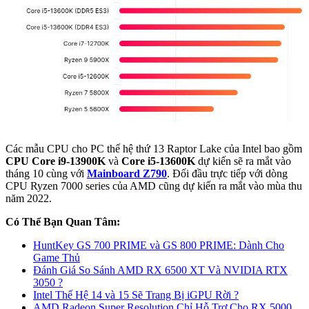
Các mẫu CPU cho PC thế hệ thứ 13 Raptor Lake của Intel bao gồm
CPU Core i9-13900K
và
Core i5-13600K
dự kiến ​​sẽ ra mắt vào
tháng 10 cùng với
Mainboard Z790
. Đối đầu trực tiếp với dòng
CPU Ryzen 7000 series của AMD cũng dự kiến ra mắt vào mùa thu
năm 2022.
Có Thể Bạn Quan Tâm:
HuntKey GS 700 PRIME và GS 800 PRIME: Dành Cho
Game Thủ
Đánh Giá So Sánh AMD RX 6500 XT Và NVIDIA RTX
3050 ?
Intel Thế Hệ 14 và 15 Sẽ Trang Bị iGPU Rời ?
AMD Radeon Super Resolution Chỉ Hỗ Trợ Cho RX 5000