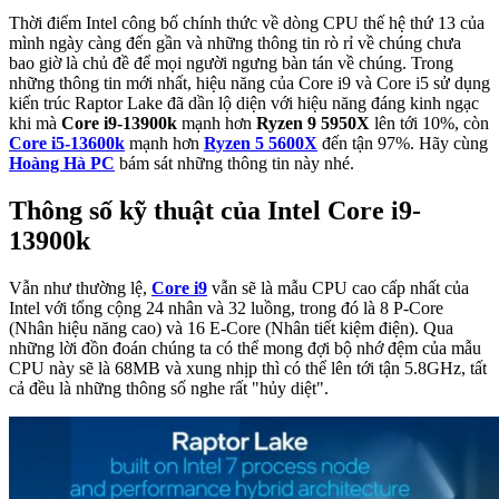
Thời điểm Intel công bố chính thức về dòng CPU thế hệ thứ 13 của
mình ngày càng đến gần và những thông tin rò rỉ về chúng chưa
bao giờ là chủ đề để mọi người ngưng bàn tán về chúng. Trong
những thông tin mới nhất, hiệu năng của Core i9 và Core i5 sử dụng
kiến trúc Raptor Lake đã dần lộ diện với hiệu năng đáng kinh ngạc
khi mà
Core i9-13900k
mạnh hơn
Ryzen 9 5950X
lên tới 10%, còn
Core i5-13600k
mạnh hơn
Ryzen 5 5600X
đến tận 97%. Hãy cùng
Hoàng Hà PC
bám sát những thông tin này nhé.
Thông số kỹ thuật của Intel Core i9-
13900k
Vẫn như thường lệ,
Core i9
vẫn sẽ là mẫu CPU cao cấp nhất của
Intel với tổng cộng 24 nhân và 32 luồng, trong đó là 8 P-Core
(Nhân hiệu năng cao) và 16 E-Core (Nhân tiết kiệm điện). Qua
những lời đồn đoán chúng ta có thể mong đợi bộ nhớ đệm của mẫu
CPU này sẽ là 68MB và xung nhịp thì có thể lên tới tận 5.8GHz, tất
cả đều là những thông số nghe rất "hủy diệt".