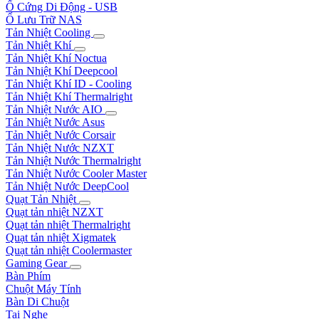
Ổ Cứng Di Động - USB
Ổ Lưu Trữ NAS
Tản Nhiệt Cooling
Tản Nhiệt Khí
Tản Nhiệt Khí Noctua
Tản Nhiệt Khí Deepcool
Tản Nhiệt Khí ID - Cooling
Tản Nhiệt Khí Thermalright
Tản Nhiệt Nước AIO
Tản Nhiệt Nước Asus
Tản Nhiệt Nước Corsair
Tản Nhiệt Nước NZXT
Tản Nhiệt Nước Thermalright
Tản Nhiệt Nước Cooler Master
Tản Nhiệt Nước DeepCool
Quạt Tản Nhiệt
Quạt tản nhiệt NZXT
Quạt tản nhiệt Thermalright
Quạt tản nhiệt Xigmatek
Quạt tản nhiệt Coolermaster
Gaming Gear
Bàn Phím
Chuột Máy Tính
Bàn Di Chuột
Tai Nghe