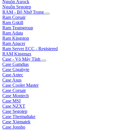
Nguồn Asrock
Nguồn Segotep
RAM - Bộ Nhớ Trong
Ram Corsair
Ram Gskill
Ram Teamgroup
Ram Adata
Ram Kingston
Ram Apacer
Ram Server ECC - Registered
RAM Kingmax
Case - Vỏ Máy Tính
Case Gamdias
Case Gigabyte
Case Antec
Case Asus
Case Cooler Master
Case Corsair
Case Montech
Case MSI
Case NZXT
Case Segotep
Case Thermaltake
Case Xigmatek
Case Jonsbo