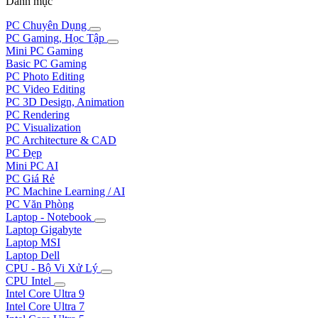
Danh mục
PC Chuyên Dụng
PC Gaming, Học Tập
Mini PC Gaming
Basic PC Gaming
PC Photo Editing
PC Video Editing
PC 3D Design, Animation
PC Rendering
PC Visualization
PC Architecture & CAD
PC Đẹp
Mini PC AI
PC Giá Rẻ
PC Machine Learning / AI
PC Văn Phòng
Laptop - Notebook
Laptop Gigabyte
Laptop MSI
Laptop Dell
CPU - Bộ Vi Xử Lý
CPU Intel
Intel Core Ultra 9
Intel Core Ultra 7