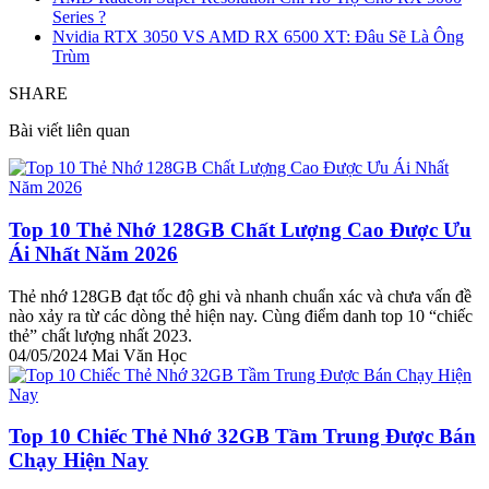
Series ?
Nvidia RTX 3050 VS AMD RX 6500 XT: Đâu Sẽ Là Ông
Trùm
SHARE
Bài viết liên quan
Top 10 Thẻ Nhớ 128GB Chất Lượng Cao Được Ưu
Ái Nhất Năm 2026
Thẻ nhớ 128GB đạt tốc độ ghi và nhanh chuẩn xác và chưa vấn đề
nào xảy ra từ các dòng thẻ hiện nay. Cùng điểm danh top 10 “chiếc
thẻ” chất lượng nhất 2023.
04/05/2024
Mai Văn Học
Top 10 Chiếc Thẻ Nhớ 32GB Tầm Trung Được Bán
Chạy Hiện Nay