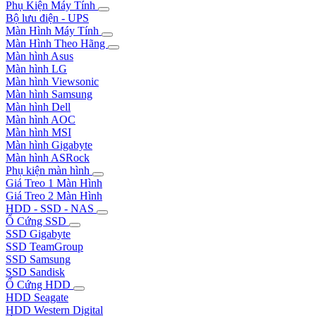
Phụ Kiện Máy Tính
Bộ lưu điện - UPS
Màn Hình Máy Tính
Màn Hình Theo Hãng
Màn hình Asus
Màn hình LG
Màn hình Viewsonic
Màn hình Samsung
Màn hình Dell
Màn hình AOC
Màn hình MSI
Màn hình Gigabyte
Màn hình ASRock
Phụ kiện màn hình
Giá Treo 1 Màn Hình
Giá Treo 2 Màn Hình
HDD - SSD - NAS
Ổ Cứng SSD
SSD Gigabyte
SSD TeamGroup
SSD Samsung
SSD Sandisk
Ổ Cứng HDD
HDD Seagate
HDD Western Digital