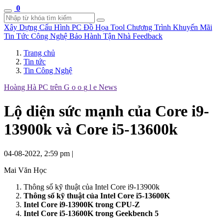
0
Xây Dựng Cấu Hình
PC Đồ Họa Tool
Chương Trình Khuyến Mãi
Tin Tức Công Nghệ
Bảo Hành Tận Nhà
Feedback
Trang chủ
Tin tức
Tin Công Nghệ
Hoàng Hà PC trên
G
o
o
g
l
e
News
Lộ diện sức mạnh của Core i9-
13900k và Core i5-13600k
04-08-2022, 2:59 pm
|
Mai Văn Học
Thông số kỹ thuật của Intel Core i9-13900k
Thông số kỹ thuật của Intel Core i5-13600K
Intel Core i9-13900K trong CPU-Z
Intel Core i5-13600K trong Geekbench 5