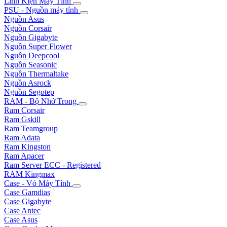
Linh Kiện Máy Tính
PSU - Nguồn máy tính
Nguồn Asus
Nguồn Corsair
Nguồn Gigabyte
Nguồn Super Flower
Nguồn Deepcool
Nguồn Seasonic
Nguồn Thermaltake
Nguồn Asrock
Nguồn Segotep
RAM - Bộ Nhớ Trong
Ram Corsair
Ram Gskill
Ram Teamgroup
Ram Adata
Ram Kingston
Ram Apacer
Ram Server ECC - Registered
RAM Kingmax
Case - Vỏ Máy Tính
Case Gamdias
Case Gigabyte
Case Antec
Case Asus