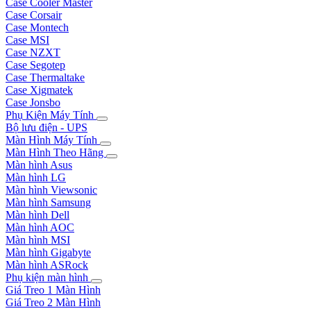
Case Cooler Master
Case Corsair
Case Montech
Case MSI
Case NZXT
Case Segotep
Case Thermaltake
Case Xigmatek
Case Jonsbo
Phụ Kiện Máy Tính
Bộ lưu điện - UPS
Màn Hình Máy Tính
Màn Hình Theo Hãng
Màn hình Asus
Màn hình LG
Màn hình Viewsonic
Màn hình Samsung
Màn hình Dell
Màn hình AOC
Màn hình MSI
Màn hình Gigabyte
Màn hình ASRock
Phụ kiện màn hình
Giá Treo 1 Màn Hình
Giá Treo 2 Màn Hình