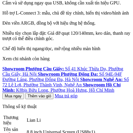
Cắm và sử dụng ngay qua USB, không cần xuất tín hiệu GPU.
Hỗ trợ L-Connect 3: mẫu, chủ đề tùy chỉnh, hiển thị video/hình ảnh
Đèn viền ARGB, đồng bộ với hiệu ứng hệ thống.
Nhiều tùy chọn lắp đặt: Giá đỡ quạt 120/140mm, keo dán, thanh ray
trượt có thể điều chỉnh góc.
Chế độ hiển thị ngang/dọc, mở rộng nhiều màn hình
Xem chi nhánh còn hàng
Showroom Phường Cầu Giấy:
Số 41 Khúc Thừa Dụ, Phường
Cầu Giấy, Hà Nội
Showroom Phường Đống Đa:
Số 94E-94F
Đường Láng, Phường Đống Đa, Hà Nội
Showroom Nghệ An:
Số
72 Lê Lợi, Phường Thành Vinh, Nghệ An
Showroom Hồ Chí
Minh:
K8bis Bửu Long, Phường Hoà Hưng, Hồ Chí Minh
Mua trả góp
Mua ngay
Thêm vào giỏ
Thông số kỹ thuật
Thương
Lian Li
hiệu
Tên sản
8.8 inch Universal Screen (US88v1)