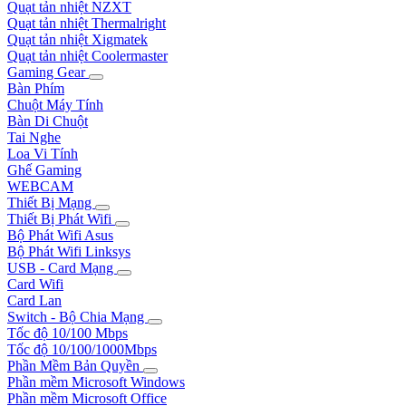
Quạt tản nhiệt NZXT
Quạt tản nhiệt Thermalright
Quạt tản nhiệt Xigmatek
Quạt tản nhiệt Coolermaster
Gaming Gear
Bàn Phím
Chuột Máy Tính
Bàn Di Chuột
Tai Nghe
Loa Vi Tính
Ghế Gaming
WEBCAM
Thiết Bị Mạng
Thiết Bị Phát Wifi
Bộ Phát Wifi Asus
Bộ Phát Wifi Linksys
USB - Card Mạng
Card Wifi
Card Lan
Switch - Bộ Chia Mạng
Tốc độ 10/100 Mbps
Tốc độ 10/100/1000Mbps
Phần Mềm Bản Quyền
Phần mềm Microsoft Windows
Phần mềm Microsoft Office