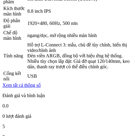
phẩm
Kích thước
8.8 inch IPS
màn hình
Độ phân
1920×480, 60Hz, 500 nits
giải
Chế độ
ngang/dọc, mở rộng nhiều màn hình
màn hình
Hỗ trợ L-Connect 3: mẫu, chủ đề tùy chỉnh, hiển thị
video/hình ảnh
Tính năng
Đèn viền ARGB, đồng bộ với hiệu ứng hệ thống.
Nhiều tùy chọn lắp đặt: Giá đỡ quạt 120/140mm, keo
dán, thanh ray trượt có thể điều chỉnh góc.
Cổng kết
USB
nối
Xem tất cả thông số
Đánh giá và bình luận
0.0
0 lượt đánh giá
5