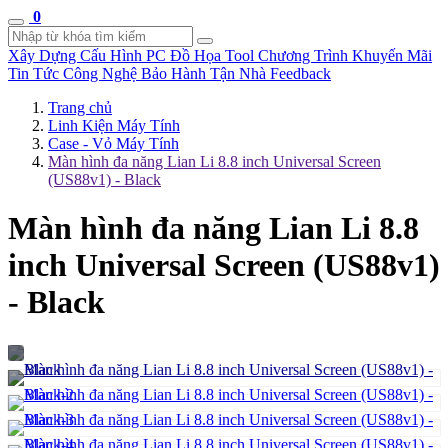
0
Xây Dựng Cấu Hình
PC Đồ Họa Tool
Chương Trình Khuyến Mãi
Tin Tức Công Nghệ
Bảo Hành Tận Nhà
Feedback
Trang chủ
Linh Kiện Máy Tính
Case - Vỏ Máy Tính
Màn hình đa năng Lian Li 8.8 inch Universal Screen
(US88v1) - Black
Màn hình đa năng Lian Li 8.8
inch Universal Screen (US88v1)
- Black