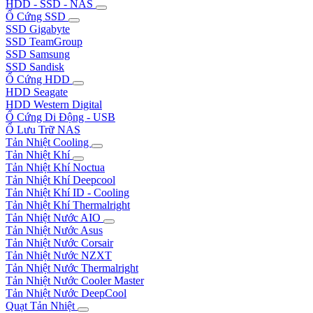
HDD - SSD - NAS
Ổ Cứng SSD
SSD Gigabyte
SSD TeamGroup
SSD Samsung
SSD Sandisk
Ổ Cứng HDD
HDD Seagate
HDD Western Digital
Ổ Cứng Di Động - USB
Ổ Lưu Trữ NAS
Tản Nhiệt Cooling
Tản Nhiệt Khí
Tản Nhiệt Khí Noctua
Tản Nhiệt Khí Deepcool
Tản Nhiệt Khí ID - Cooling
Tản Nhiệt Khí Thermalright
Tản Nhiệt Nước AIO
Tản Nhiệt Nước Asus
Tản Nhiệt Nước Corsair
Tản Nhiệt Nước NZXT
Tản Nhiệt Nước Thermalright
Tản Nhiệt Nước Cooler Master
Tản Nhiệt Nước DeepCool
Quạt Tản Nhiệt