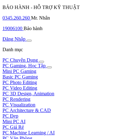
BẢO HÀNH - HỖ TRỢ KỸ THUẬT
0345.260.260
Mr. Nhân
19006100
Bảo hành
Đăng Nhập
Danh mục
PC Chuyên Dụng
PC Gaming, Học Tập
Mini PC Gaming
Basic PC Gaming
PC Photo Editing
PC Video Editing
PC 3D Design, Animation
PC Rendering
PC Visualization
PC Architecture & CAD
PC Đẹp
Mini PC AI
PC Giá Rẻ
PC Machine Learning / AI
PC Văn Phòng