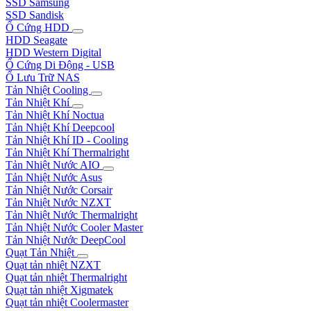
SSD Samsung
SSD Sandisk
Ổ Cứng HDD
HDD Seagate
HDD Western Digital
Ổ Cứng Di Động - USB
Ổ Lưu Trữ NAS
Tản Nhiệt Cooling
Tản Nhiệt Khí
Tản Nhiệt Khí Noctua
Tản Nhiệt Khí Deepcool
Tản Nhiệt Khí ID - Cooling
Tản Nhiệt Khí Thermalright
Tản Nhiệt Nước AIO
Tản Nhiệt Nước Asus
Tản Nhiệt Nước Corsair
Tản Nhiệt Nước NZXT
Tản Nhiệt Nước Thermalright
Tản Nhiệt Nước Cooler Master
Tản Nhiệt Nước DeepCool
Quạt Tản Nhiệt
Quạt tản nhiệt NZXT
Quạt tản nhiệt Thermalright
Quạt tản nhiệt Xigmatek
Quạt tản nhiệt Coolermaster