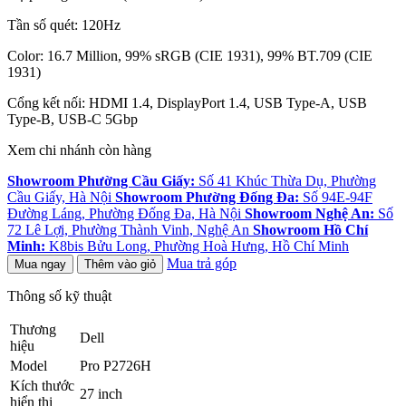
Tần số quét: 120Hz
Color: 16.7 Million, 99% sRGB (CIE 1931), 99% BT.709 (CIE
1931)
Cổng kết nối: HDMI 1.4, DisplayPort 1.4, USB Type-A, USB
Type-B, USB-C 5Gbp
Xem chi nhánh còn hàng
Showroom Phường Cầu Giấy:
Số 41 Khúc Thừa Dụ, Phường
Cầu Giấy, Hà Nội
Showroom Phường Đống Đa:
Số 94E-94F
Đường Láng, Phường Đống Đa, Hà Nội
Showroom Nghệ An:
Số
72 Lê Lợi, Phường Thành Vinh, Nghệ An
Showroom Hồ Chí
Minh:
K8bis Bửu Long, Phường Hoà Hưng, Hồ Chí Minh
Mua trả góp
Mua ngay
Thêm vào giỏ
Thông số kỹ thuật
Thương
Dell
hiệu
Model
Pro P2726H
Kích thước
27 inch
hiển thị