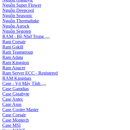
Nguồn Super Flower
Nguồn Deepcool
Nguồn Seasonic
Nguồn Thermaltake
Nguồn Asrock
Nguồn Segotep
RAM - Bộ Nhớ Trong
Ram Corsair
Ram Gskill
Ram Teamgroup
Ram Adata
Ram Kingston
Ram Apacer
Ram Server ECC - Registered
RAM Kingmax
Case - Vỏ Máy Tính
Case Gamdias
Case Gigabyte
Case Antec
Case Asus
Case Cooler Master
Case Corsair
Case Montech
Case MSI