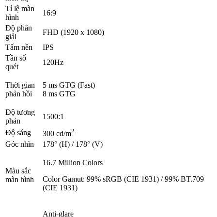
Tỉ lệ màn
16:9
hình
Độ phân
FHD (1920 x 1080)
giải
Tấm nền
IPS
Tần số
120Hz
quét
Thời gian
5 ms GTG (Fast)
phản hồi
8 ms GTG
Độ tương
1500:1
phản
2
Độ sáng
300 cd/m
Góc nhìn
178° (H) / 178° (V)
16.7 Million Colors
Màu sắc
Color Gamut: 99% sRGB (CIE 1931) / 99% BT.709
màn hình
(CIE 1931)
Anti-glare