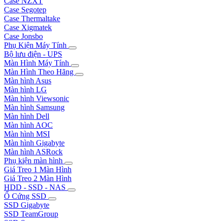
Case NZXT
Case Segotep
Case Thermaltake
Case Xigmatek
Case Jonsbo
Phụ Kiện Máy Tính
Bộ lưu điện - UPS
Màn Hình Máy Tính
Màn Hình Theo Hãng
Màn hình Asus
Màn hình LG
Màn hình Viewsonic
Màn hình Samsung
Màn hình Dell
Màn hình AOC
Màn hình MSI
Màn hình Gigabyte
Màn hình ASRock
Phụ kiện màn hình
Giá Treo 1 Màn Hình
Giá Treo 2 Màn Hình
HDD - SSD - NAS
Ổ Cứng SSD
SSD Gigabyte
SSD TeamGroup