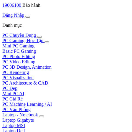
19006100
Bảo hành
Đăng Nhập
Danh mục
PC Chuyên Dụng
PC Gaming, Học Tập
Mini PC Gaming
Basic PC Gaming
PC Photo Editing
PC Video Editing
PC 3D Design, Animation
PC Rendering
PC Visualization
PC Architecture & CAD
PC Đẹp
Mini PC AI
PC Giá Rẻ
PC Machine Learning / AI
PC Văn Phòng
Laptop - Notebook
Laptop Gigabyte
Laptop MSI
Laptop Dell