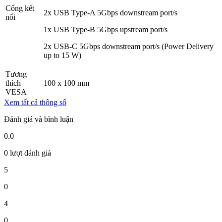
Cổng kết
2x USB Type-A 5Gbps downstream port/s
nối
1x USB Type-B 5Gbps upstream port/s
2x USB-C 5Gbps downstream port/s (Power Delivery
up to 15 W)
Tương
thích
100 x 100 mm
VESA
Xem tất cả thông số
Đánh giá và bình luận
0.0
0 lượt đánh giá
5
0
4
0