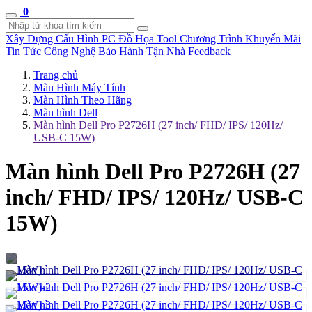
0
Xây Dựng Cấu Hình
PC Đồ Họa Tool
Chương Trình Khuyến Mãi
Tin Tức Công Nghệ
Bảo Hành Tận Nhà
Feedback
Trang chủ
Màn Hình Máy Tính
Màn Hình Theo Hãng
Màn hình Dell
Màn hình Dell Pro P2726H (27 inch/ FHD/ IPS/ 120Hz/
USB-C 15W)
Màn hình Dell Pro P2726H (27
inch/ FHD/ IPS/ 120Hz/ USB-C
15W)