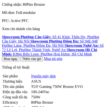
Chứng nhận: 80Plus Bronze
Mô-đun: Full-modular
PFC: Active PFC
Xem chi nhánh còn hàng
Showroom Phường Cầu Giấy:
Số 41 Khúc Thừa Dụ, Phường
Cầu Giấy, Hà Nội
Showroom Phường Đống Đa:
Số 94E-94F
Đường Láng, Phường Đống Đa, Hà Nội
Showroom Nghệ An:
Số
72 Lê Lợi, Phường Thành Vinh, Nghệ An
Showroom Hồ Chí
Minh:
K8bis Bửu Long, Phường Hoà Hưng, Hồ Chí Minh
Mua trả góp
Mua ngay
Thêm vào giỏ
Thông số kỹ thuật
Sản phẩm
Nguồn máy tính
Thương hiệu
ASUS
Tên sản phẩm
TUF Gaming 750W Bronze EVO
Điện áp đầu vào
100-240Vac
Công suất tối đa
750W
Efficiency
80Plus Bronze