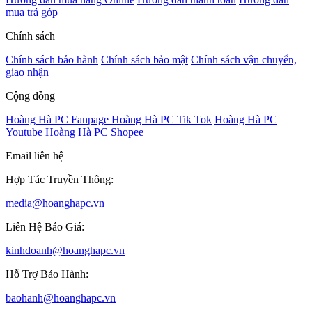
mua trả góp
Chính sách
Chính sách bảo hành
Chính sách bảo mật
Chính sách vận chuyển,
giao nhận
Cộng đồng
Hoàng Hà PC Fanpage
Hoàng Hà PC Tik Tok
Hoàng Hà PC
Youtube
Hoàng Hà PC Shopee
Email liên hệ
Hợp Tác Truyền Thông:
media@hoanghapc.vn
Liên Hệ Báo Giá:
kinhdoanh@hoanghapc.vn
Hỗ Trợ Bảo Hành:
baohanh@hoanghapc.vn