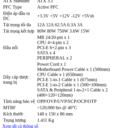
ATX Standard
ATX 3.1
PFC Type
Active PFC
Điện áp đầu ra
+3.3V +5V +12V -12V +5Vsb
DC
Tải trọng tối đa
12A 12A 62.5A 0.3A 3A
Tải trọng kết hợp
80W 80W 750W 3.6W 15W
MB 24/20-pin x 1
CPU 4+4-pin x 2
Đầu nối
PCI-E 6+2-pin x 3
SATA x 4
PERIPHERAL x 2
Power Cord x 1
Motherboard Power Cable x 1 (500mm)
CPU Cable x 1 (650mm)
Dây cáp được
PCI-E 1-to-1 Cable x 1 (675mm)
trang bị
PCI-E 1-to-2 Cable x 1 (500+100mm)
SATA & Peripheral 1-to-2+1 Cable x 2
(400+120+120mm)
Tính năng bảo vệ
OPP/OVP/UVP/SCP/OCP/OTP
MTBF
>120,000 hrs @ 40°C
Kích thước
140 x 150 x 86 mm
Trọng lượng
1.411 Kg
Xem tất cả thông số