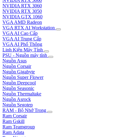
NVIDIA RTX 5060
NVIDIA RTX 3060
NVIDIA RTX 3050
NVIDIA GTX 1060
VGA AMD Radeon
VGA RTX AI Workstation
VGA AI Cao Cấp
VGA AI Trung Cấp
VGA AI Phổ Thông
Linh Kiện Máy Tính
PSU - Nguồn máy tính
Nguồn Asus
Nguồn Corsair
Nguồn Gigabyte
Nguồn Super Flower
Nguồn Deepcool
Nguồn Seasonic
Nguồn Thermaltake
Nguồn Asrock
Nguồn Segotep
RAM - Bộ Nhớ Trong
Ram Corsair
Ram Gskill
Ram Teamgroup
Ram Adata