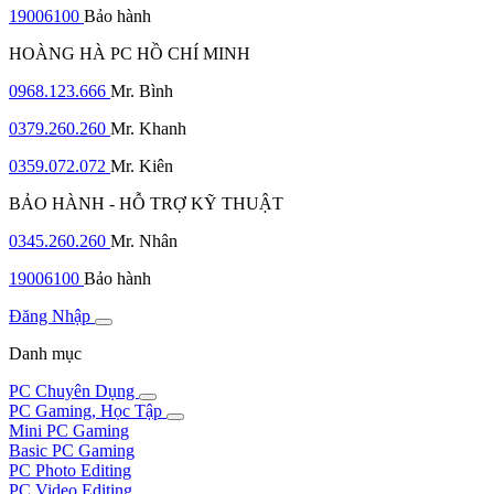
19006100
Bảo hành
HOÀNG HÀ PC HỒ CHÍ MINH
0968.123.666
Mr. Bình
0379.260.260
Mr. Khanh
0359.072.072
Mr. Kiên
BẢO HÀNH - HỖ TRỢ KỸ THUẬT
0345.260.260
Mr. Nhân
19006100
Bảo hành
Đăng Nhập
Danh mục
PC Chuyên Dụng
PC Gaming, Học Tập
Mini PC Gaming
Basic PC Gaming
PC Photo Editing
PC Video Editing