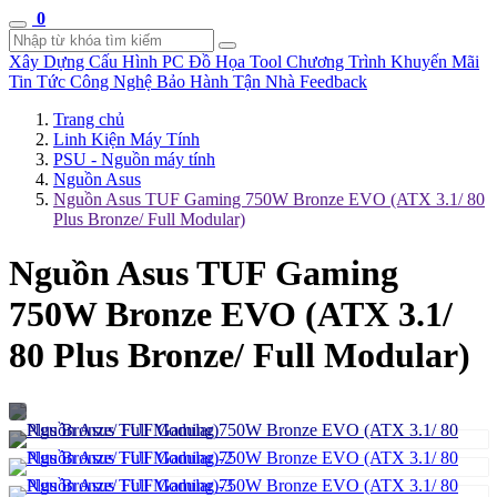
0
Xây Dựng Cấu Hình
PC Đồ Họa Tool
Chương Trình Khuyến Mãi
Tin Tức Công Nghệ
Bảo Hành Tận Nhà
Feedback
Trang chủ
Linh Kiện Máy Tính
PSU - Nguồn máy tính
Nguồn Asus
Nguồn Asus TUF Gaming 750W Bronze EVO (ATX 3.1/ 80
Plus Bronze/ Full Modular)
Nguồn Asus TUF Gaming
750W Bronze EVO (ATX 3.1/
80 Plus Bronze/ Full Modular)