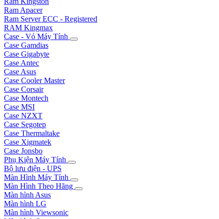
Ram Kingston
Ram Apacer
Ram Server ECC - Registered
RAM Kingmax
Case - Vỏ Máy Tính
Case Gamdias
Case Gigabyte
Case Antec
Case Asus
Case Cooler Master
Case Corsair
Case Montech
Case MSI
Case NZXT
Case Segotep
Case Thermaltake
Case Xigmatek
Case Jonsbo
Phụ Kiện Máy Tính
Bộ lưu điện - UPS
Màn Hình Máy Tính
Màn Hình Theo Hãng
Màn hình Asus
Màn hình LG
Màn hình Viewsonic