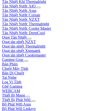
Tản Nhiệt Khí Thermalright
Tản Nhiệt Nước AIO
Tản Nhiệt Nước Asus
Tản Nhiệt Nước Corsair
Tản Nhiệt Nước NZXT
Tản Nhiệt Nước Thermalright
Tản Nhiệt Nước Cooler Master
Tản Nhiệt Nước DeepCool
Quạt Tản Nhiệt
Quạt tản nhiệt NZXT
Quạt tản nhiệt Thermalright
Quạt tản nhiệt Xigmatek
Quạt tản nhiệt Coolermaster
Gaming Gear
Bàn Phím
Chuột Máy Tính
Bàn Di Chuột
Tai Nghe
Loa Vi Tính
Ghế Gaming
WEBCAM
Thiết Bị Mạng
Thiết Bị Phát Wifi
Bộ Phát Wifi Asus
Bộ Phát Wifi Linksys