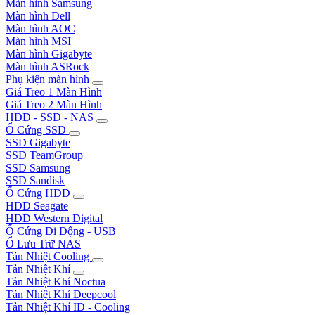
Màn hình Samsung
Màn hình Dell
Màn hình AOC
Màn hình MSI
Màn hình Gigabyte
Màn hình ASRock
Phụ kiện màn hình
Giá Treo 1 Màn Hình
Giá Treo 2 Màn Hình
HDD - SSD - NAS
Ổ Cứng SSD
SSD Gigabyte
SSD TeamGroup
SSD Samsung
SSD Sandisk
Ổ Cứng HDD
HDD Seagate
HDD Western Digital
Ổ Cứng Di Động - USB
Ổ Lưu Trữ NAS
Tản Nhiệt Cooling
Tản Nhiệt Khí
Tản Nhiệt Khí Noctua
Tản Nhiệt Khí Deepcool
Tản Nhiệt Khí ID - Cooling