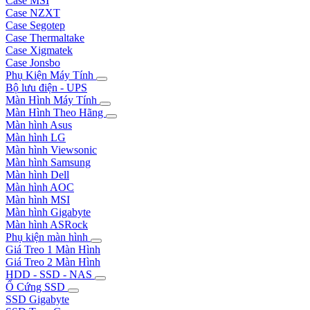
Case MSI
Case NZXT
Case Segotep
Case Thermaltake
Case Xigmatek
Case Jonsbo
Phụ Kiện Máy Tính
Bộ lưu điện - UPS
Màn Hình Máy Tính
Màn Hình Theo Hãng
Màn hình Asus
Màn hình LG
Màn hình Viewsonic
Màn hình Samsung
Màn hình Dell
Màn hình AOC
Màn hình MSI
Màn hình Gigabyte
Màn hình ASRock
Phụ kiện màn hình
Giá Treo 1 Màn Hình
Giá Treo 2 Màn Hình
HDD - SSD - NAS
Ổ Cứng SSD
SSD Gigabyte