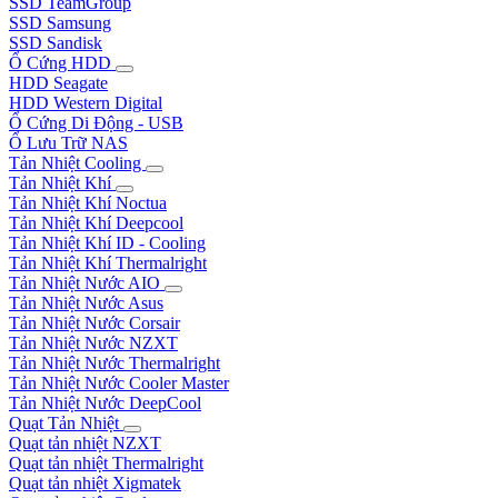
SSD TeamGroup
SSD Samsung
SSD Sandisk
Ổ Cứng HDD
HDD Seagate
HDD Western Digital
Ổ Cứng Di Động - USB
Ổ Lưu Trữ NAS
Tản Nhiệt Cooling
Tản Nhiệt Khí
Tản Nhiệt Khí Noctua
Tản Nhiệt Khí Deepcool
Tản Nhiệt Khí ID - Cooling
Tản Nhiệt Khí Thermalright
Tản Nhiệt Nước AIO
Tản Nhiệt Nước Asus
Tản Nhiệt Nước Corsair
Tản Nhiệt Nước NZXT
Tản Nhiệt Nước Thermalright
Tản Nhiệt Nước Cooler Master
Tản Nhiệt Nước DeepCool
Quạt Tản Nhiệt
Quạt tản nhiệt NZXT
Quạt tản nhiệt Thermalright
Quạt tản nhiệt Xigmatek