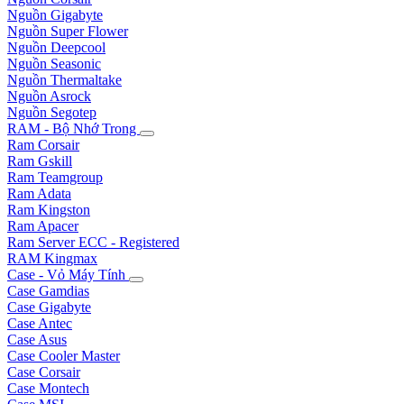
Nguồn Gigabyte
Nguồn Super Flower
Nguồn Deepcool
Nguồn Seasonic
Nguồn Thermaltake
Nguồn Asrock
Nguồn Segotep
RAM - Bộ Nhớ Trong
Ram Corsair
Ram Gskill
Ram Teamgroup
Ram Adata
Ram Kingston
Ram Apacer
Ram Server ECC - Registered
RAM Kingmax
Case - Vỏ Máy Tính
Case Gamdias
Case Gigabyte
Case Antec
Case Asus
Case Cooler Master
Case Corsair
Case Montech