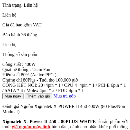
Tình trạng:
Liên hệ
Liên hệ
Giá đã bao gồm VAT
Bảo hành 36 tháng
Liên hệ
Thông số sản phẩm
Công suất : 400W
Quạt hệ thống : 12cm Fan
Hiệu suất 80% (Active PFC )
Chứng chỉ 80Plus - Tuổi thọ 100,000 giờ
CỔNG KẾT NỐI: 20+4pin * 1 / CPU 4+4pin * 1 / PCI-E 6pin * 1
/ SATA * 4 / Molex 4pin * 2 / FDD 4pin * 1
Mua trả góp
Mua ngay
Thêm vào giỏ
Đánh giá Nguồn Xigmatek X-POWER II 450 400W (80 Plus/Non
Modular)
Xigmatek X- Power II 450 - 80PLUS WHITE
là sản phẩm với
mức
giá nguồn máy tính
bình dân, dành cho phân khúc phổ thông