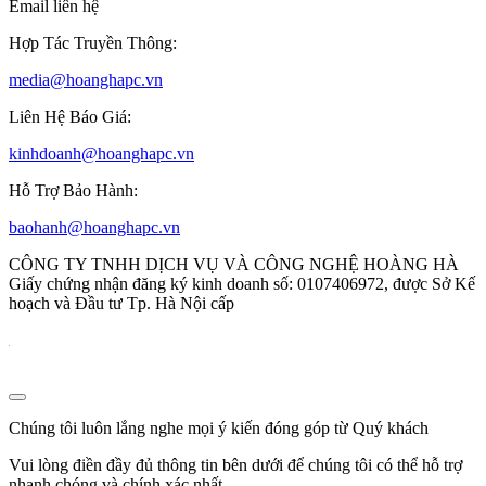
Email liên hệ
Hợp Tác Truyền Thông:
media@hoanghapc.vn
Liên Hệ Báo Giá:
kinhdoanh@hoanghapc.vn
Hỗ Trợ Bảo Hành:
baohanh@hoanghapc.vn
CÔNG TY TNHH DỊCH VỤ VÀ CÔNG NGHỆ HOÀNG HÀ
Giấy chứng nhận đăng ký kinh doanh số: 0107406972, được Sở Kế
hoạch và Đầu tư Tp. Hà Nội cấp
Chúng tôi luôn lắng nghe mọi ý kiến đóng góp từ Quý khách
Vui lòng điền đầy đủ thông tin bên dưới để chúng tôi có thể hỗ trợ
nhanh chóng và chính xác nhất.