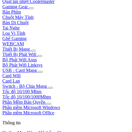
Quạt tản nhiệt Coolermaster
Gaming Gear
Bàn Phím
Chuột Máy Tính
Bàn Di Chuột
Tai Nghe
Loa Vi Tính
Ghế Gaming
WEBCAM
Thiết Bị Mạng
Thiết Bị Phát Wifi
Bộ Phát Wifi Asus
Bộ Phát Wifi Linksys
USB - Card Mạng
Card Wifi
Card Lan
Switch - Bộ Chia Mạng
Tốc độ 10/100 Mbps
Tốc độ 10/100/1000Mbps
Phần Mềm Bản Quyền
Phần mềm Microsoft Windows
Phần mềm Microsoft Office
Thông tin