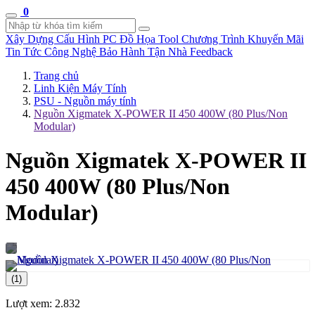
0
Xây Dựng Cấu Hình
PC Đồ Họa Tool
Chương Trình Khuyến Mãi
Tin Tức Công Nghệ
Bảo Hành Tận Nhà
Feedback
Trang chủ
Linh Kiện Máy Tính
PSU - Nguồn máy tính
Nguồn Xigmatek X-POWER II 450 400W (80 Plus/Non
Modular)
Nguồn Xigmatek X-POWER II
450 400W (80 Plus/Non
Modular)
(1)
Lượt xem:
2.832