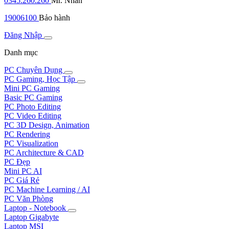
0345.260.260
Mr. Nhân
19006100
Bảo hành
Đăng Nhập
Danh mục
PC Chuyên Dụng
PC Gaming, Học Tập
Mini PC Gaming
Basic PC Gaming
PC Photo Editing
PC Video Editing
PC 3D Design, Animation
PC Rendering
PC Visualization
PC Architecture & CAD
PC Đẹp
Mini PC AI
PC Giá Rẻ
PC Machine Learning / AI
PC Văn Phòng
Laptop - Notebook
Laptop Gigabyte
Laptop MSI