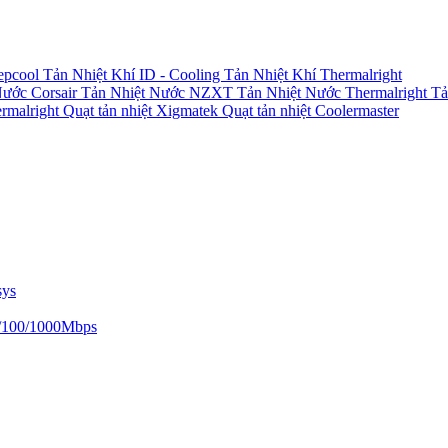
epcool
Tản Nhiệt Khí ID - Cooling
Tản Nhiệt Khí Thermalright
Nước Corsair
Tản Nhiệt Nước NZXT
Tản Nhiệt Nước Thermalright
Tả
ermalright
Quạt tản nhiệt Xigmatek
Quạt tản nhiệt Coolermaster
sys
/100/1000Mbps