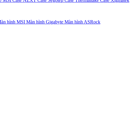
e MSI
Case NZXT
Case Segotep
Case Thermaltake
Case Xigmatek
àn hình MSI
Màn hình Gigabyte
Màn hình ASRock