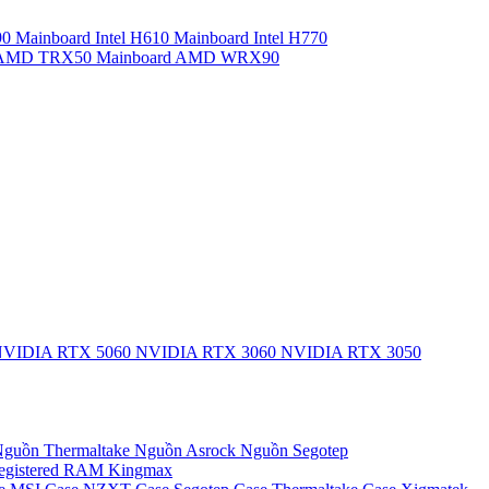
90
Mainboard Intel H610
Mainboard Intel H770
d AMD TRX50
Mainboard AMD WRX90
VIDIA RTX 5060
NVIDIA RTX 3060
NVIDIA RTX 3050
guồn Thermaltake
Nguồn Asrock
Nguồn Segotep
egistered
RAM Kingmax