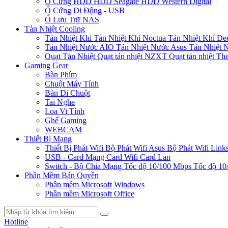
Ổ Cứng HDD
HDD Seagate
HDD Western Digital
Ổ Cứng Di Động - USB
Ổ Lưu Trữ NAS
Tản Nhiệt Cooling
Tản Nhiệt Khí
Tản Nhiệt Khí Noctua
Tản Nhiệt Khí De
Tản Nhiệt Nước AIO
Tản Nhiệt Nước Asus
Tản Nhiệt 
Quạt Tản Nhiệt
Quạt tản nhiệt NZXT
Quạt tản nhiệt Th
Gaming Gear
Bàn Phím
Chuột Máy Tính
Bàn Di Chuột
Tai Nghe
Loa Vi Tính
Ghế Gaming
WEBCAM
Thiết Bị Mạng
Thiết Bị Phát Wifi
Bộ Phát Wifi Asus
Bộ Phát Wifi Link
USB - Card Mạng
Card Wifi
Card Lan
Switch - Bộ Chia Mạng
Tốc độ 10/100 Mbps
Tốc độ 10
Phần Mềm Bản Quyền
Phần mềm Microsoft Windows
Phần mềm Microsoft Office
Hotline