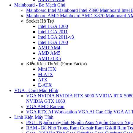
Mainboard - Bo Mạch Chủ
Mainboard Intel
Mainboard Intel Z890
Mainboard Intel
Mainboard AMD
Mainboard AMD X870
Mainboard 
Socket Hỗ Trợ
Intel LGA 1200
Intel LGA 2011
Intel LGA 2011-v3
Intel LGA 1700
AMD AM4
AMD AM5
AMD sTR5
Kiểu Kích Thước (Form Factor)
Mini ITX
M-ATX
ATX
E-ATX
VGA - Card Màn Hình
VGA NVIDIA
NVIDIA RTX 5090
NVIDIA RTX 508
NVIDIA GTX 1060
VGA AMD Radeon
VGA RTX AI Workstation
VGA AI Cao Cấp
VGA AI T
Linh Kiện Máy Tính
PSU - Nguồn máy tính
Nguồn Asus
Nguồn Corsair
Ngu
RAM - Bộ Nhớ Trong
Ram Corsair
Ram Gskill
Ram Te