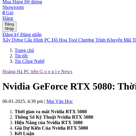
Mua Hàng
Hệ thống
Showroom
0
Giỏ
Hàng
Đăng
Nhập
Đăng ký
Đăng nhập
Xây Dựng Cấu Hình
PC Đồ Họa Tool
Chương Trình Khuyến Mãi
T
Trang chủ
Tin tức
Tin Công Nghệ
Hoàng Hà PC trên
G
o
o
g
l
e
News
Nvidia GeForce RTX 5080: Thời
06-01-2025, 4:39 pm
|
Mai Văn Học
Thời gian ra mắt Nvidia RTX 5080
Thông Số Kỹ Thuật Nvidia RTX 5080
Hiệu Năng của Nvidia RTX 5080
Giá Dự Kiến Của Nvidia RTX 5080
Kết Luận