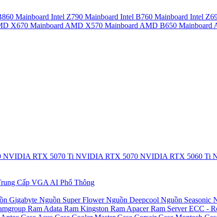
 B860
Mainboard Intel Z790
Mainboard Intel B760
Mainboard Intel Z6
AMD X670
Mainboard AMD X570
Mainboard AMD B650
Mainboar
0
NVIDIA RTX 5070 Ti
NVIDIA RTX 5070
NVIDIA RTX 5060 Ti
N
rung Cấp
VGA AI Phổ Thông
ồn Gigabyte
Nguồn Super Flower
Nguồn Deepcool
Nguồn Seasonic
N
amgroup
Ram Adata
Ram Kingston
Ram Apacer
Ram Server ECC - R