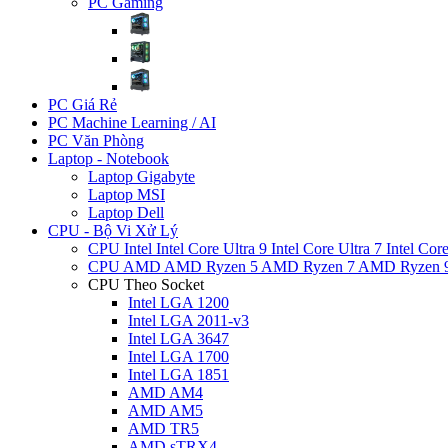
PC Gaming
PC Giá Rẻ
PC Machine Learning / AI
PC Văn Phòng
Laptop - Notebook
Laptop Gigabyte
Laptop MSI
Laptop Dell
CPU - Bộ Vi Xử Lý
CPU Intel
Intel Core Ultra 9
Intel Core Ultra 7
Intel Cor
CPU AMD
AMD Ryzen 5
AMD Ryzen 7
AMD Ryzen 
CPU Theo Socket
Intel LGA 1200
Intel LGA 2011-v3
Intel LGA 3647
Intel LGA 1700
Intel LGA 1851
AMD AM4
AMD AM5
AMD TR5
AMD sTRX4