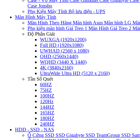
Case - Vỏ Máy Tính
Case Gamdias
Case Gigabyte
Case
Case Jonsbo
Phụ Kiện Máy Tính
Bộ lưu điện - UPS
Màn Hình Máy Tính
Màn Hình Theo Hãng
Màn hình Asus
Màn hình LG
Màn
Phụ kiện màn hình
Giá Treo 1 Màn Hình
Giá Treo 2 Mà
Độ Phân Giải
WUXGA (1920x1200)
Full HD (1920x1080)
UWHAD (2560 x 1080)
QHD (2560x1440)
WQHD (3440 X 1440)
4K (3840x2160)
UltraWide Ultra HD (5120 x 2160)
Tần Số Quét
60HZ
75HZ
100HZ
120Hz
144HZ
165HZ
180HZ
240HZ
HDD - SSD - NAS
Ổ Cứng SSD
SSD Gigabyte
SSD TeamGroup
SSD Sa