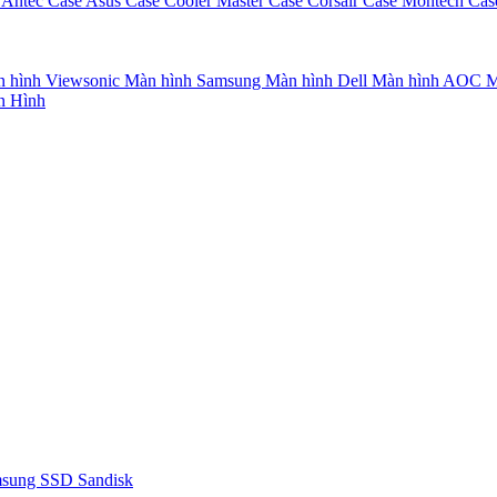
 Antec
Case Asus
Case Cooler Master
Case Corsair
Case Montech
Cas
 hình Viewsonic
Màn hình Samsung
Màn hình Dell
Màn hình AOC
M
n Hình
msung
SSD Sandisk