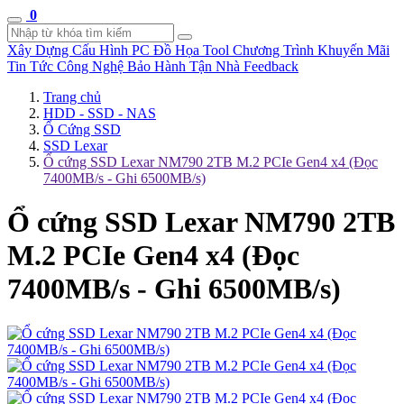
0
Xây Dựng Cấu Hình
PC Đồ Họa Tool
Chương Trình Khuyến Mãi
Tin Tức Công Nghệ
Bảo Hành Tận Nhà
Feedback
Trang chủ
HDD - SSD - NAS
Ổ Cứng SSD
SSD Lexar
Ổ cứng SSD Lexar NM790 2TB M.2 PCIe Gen4 x4 (Đọc
7400MB/s - Ghi 6500MB/s)
Ổ cứng SSD Lexar NM790 2TB
M.2 PCIe Gen4 x4 (Đọc
7400MB/s - Ghi 6500MB/s)