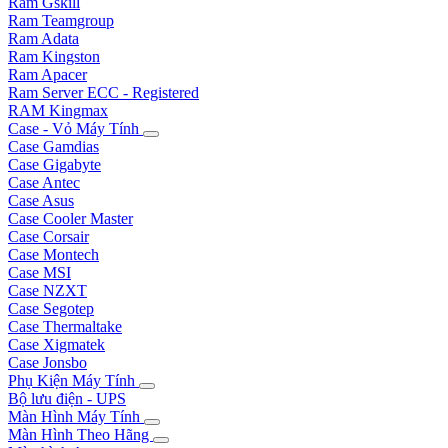
Ram Gskill
Ram Teamgroup
Ram Adata
Ram Kingston
Ram Apacer
Ram Server ECC - Registered
RAM Kingmax
Case - Vỏ Máy Tính
Case Gamdias
Case Gigabyte
Case Antec
Case Asus
Case Cooler Master
Case Corsair
Case Montech
Case MSI
Case NZXT
Case Segotep
Case Thermaltake
Case Xigmatek
Case Jonsbo
Phụ Kiện Máy Tính
Bộ lưu điện - UPS
Màn Hình Máy Tính
Màn Hình Theo Hãng