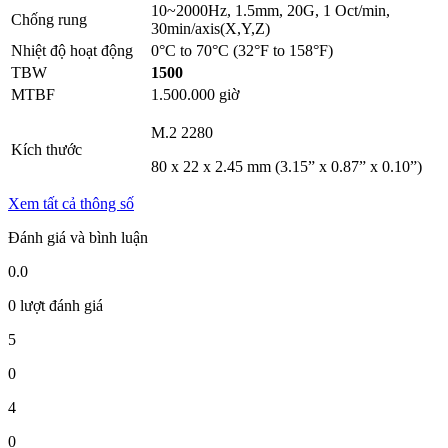
10~2000Hz, 1.5mm, 20G, 1 Oct/min,
Chống rung
30min/axis(X,Y,Z)
Nhiệt độ hoạt động
0°C to 70°C (32°F to 158°F)
TBW
1500
MTBF
1.500.000 giờ
M.2 2280
Kích thước
80 x 22 x 2.45 mm (3.15” x 0.87” x 0.10”)
Xem tất cả thông số
Đánh giá và bình luận
0.0
0 lượt đánh giá
5
0
4
0