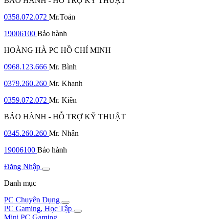
BẢO HÀNH - HỖ TRỢ KỸ THUẬT
0358.072.072
Mr.Toản
19006100
Bảo hành
HOÀNG HÀ PC HỒ CHÍ MINH
0968.123.666
Mr. Bình
0379.260.260
Mr. Khanh
0359.072.072
Mr. Kiên
BẢO HÀNH - HỖ TRỢ KỸ THUẬT
0345.260.260
Mr. Nhân
19006100
Bảo hành
Đăng Nhập
Danh mục
PC Chuyên Dụng
PC Gaming, Học Tập
Mini PC Gaming