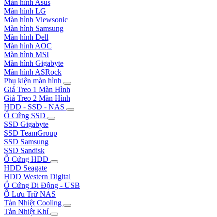
Màn hình Asus
Màn hình LG
Màn hình Viewsonic
Màn hình Samsung
Màn hình Dell
Màn hình AOC
Màn hình MSI
Màn hình Gigabyte
Màn hình ASRock
Phụ kiện màn hình
Giá Treo 1 Màn Hình
Giá Treo 2 Màn Hình
HDD - SSD - NAS
Ổ Cứng SSD
SSD Gigabyte
SSD TeamGroup
SSD Samsung
SSD Sandisk
Ổ Cứng HDD
HDD Seagate
HDD Western Digital
Ổ Cứng Di Động - USB
Ổ Lưu Trữ NAS
Tản Nhiệt Cooling
Tản Nhiệt Khí