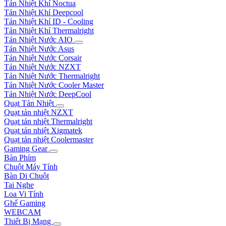
Tản Nhiệt Khí Noctua
Tản Nhiệt Khí Deepcool
Tản Nhiệt Khí ID - Cooling
Tản Nhiệt Khí Thermalright
Tản Nhiệt Nước AIO
Tản Nhiệt Nước Asus
Tản Nhiệt Nước Corsair
Tản Nhiệt Nước NZXT
Tản Nhiệt Nước Thermalright
Tản Nhiệt Nước Cooler Master
Tản Nhiệt Nước DeepCool
Quạt Tản Nhiệt
Quạt tản nhiệt NZXT
Quạt tản nhiệt Thermalright
Quạt tản nhiệt Xigmatek
Quạt tản nhiệt Coolermaster
Gaming Gear
Bàn Phím
Chuột Máy Tính
Bàn Di Chuột
Tai Nghe
Loa Vi Tính
Ghế Gaming
WEBCAM
Thiết Bị Mạng