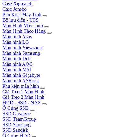
Case Xigmatek
Case Jonsbo
Phụ Kiện Máy Tính
Bộ lưu điện - UPS
Màn Hình Máy Tính
Màn Hình Theo Hãng
Màn hình Asus
Màn hình LG
Màn hình Viewsonic
Màn hình Samsung
Màn hình Dell
Màn hình AOC
Màn hình MSI
Màn hình Gigabyte
Màn hình ASRock
Phụ kiện màn hình
Giá Treo 1 Màn Hình
Giá Treo 2 Màn Hình
HDD - SSD - NAS
Ổ Cứng SSD
SSD Gigabyte
SSD TeamGroup
SSD Samsung
SSD Sandisk
Ổ Cứng HDD