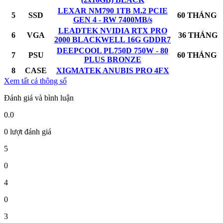
LEXAR NM790 1TB M.2 PCIE
5
SSD
60 THÁNG
GEN 4 - RW 7400MB/s
LEADTEK NVIDIA RTX PRO
6
VGA
36 THÁNG
2000 BLACKWELL 16G GDDR7
DEEPCOOL PL750D 750W - 80
7
PSU
60 THÁNG
PLUS BRONZE
8
CASE
XIGMATEK ANUBIS PRO 4FX
Xem tất cả thông số
Đánh giá và bình luận
0.0
0 lượt đánh giá
5
0
4
0
3