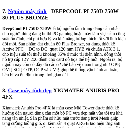
7.
Nguồn máy tính
- DEEPCOOL PL750D 750W -
80 PLUS BRONZE
DeepCool PL750D 750W
là bộ nguồn tầm trung đáng cân nhắc
cho người dùng đang build PC gaming hoặc máy làm việc cần công
suất ổn định, chi phí hợp lý và khả năng tương thích tốt với linh kiện
đời mới. Sản phẩm đạt chuẩn 80 Plus Bronze, sử dụng thiết kế
Active PFC + DC to DC, quạt 120 mm HYB và chuẩn ATX 3.1,
cho hiệu suất tối thiểu khoảng 85% ở mức tải điển hình, đồng thời
hỗ trợ cáp 12V-2x6 dành cho card đồ họa thế hệ mới. Ngoài ra, bộ
nguồn này còn có đầy đủ các cơ chế bảo vệ quan trọng như OPP,
OVP, SCP, OTP, OCP và UVP, giúp hệ thống vận hành an toàn,
bền bỉ và ổn định trong thời gian dài.
8.
Case máy tính đẹp
XIGMATEK ANUBIS PRO
4FX
Xigmatek Anubis Pro 4FX là mẫu case Mid Tower được thiết kế
hướng đến người dùng cần một bộ PC vừa đẹp mắt vừa tối ưu khả
năng tản nhiệt. Sản phẩm sở hữu mặt trước dạng lưới Mesh giúp
tăng cường luồng gió, đi kèm sẵn 4 quạt ARGB tạo hiệu ứng ánh