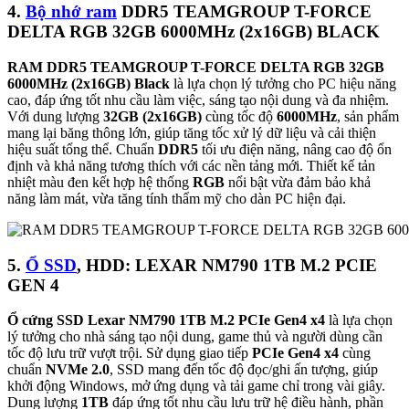
4.
Bộ nhớ ram
DDR5 TEAMGROUP T-FORCE
DELTA RGB 32GB 6000MHz (2x16GB) BLACK
RAM DDR5 TEAMGROUP T-FORCE DELTA RGB 32GB
6000MHz (2x16GB) Black
là lựa chọn lý tưởng cho PC hiệu năng
cao, đáp ứng tốt nhu cầu làm việc, sáng tạo nội dung và đa nhiệm.
Với dung lượng
32GB (2x16GB)
cùng tốc độ
6000MHz
, sản phẩm
mang lại băng thông lớn, giúp tăng tốc xử lý dữ liệu và cải thiện
hiệu suất tổng thể. Chuẩn
DDR5
tối ưu điện năng, nâng cao độ ổn
định và khả năng tương thích với các nền tảng mới. Thiết kế tản
nhiệt màu đen kết hợp hệ thống
RGB
nổi bật vừa đảm bảo khả
năng làm mát, vừa tăng tính thẩm mỹ cho dàn PC hiện đại.
5.
Ổ SSD
, HDD: LEXAR NM790 1TB M.2 PCIE
GEN 4
Ổ cứng SSD Lexar NM790 1TB M.2 PCIe Gen4 x4
là lựa chọn
lý tưởng cho nhà sáng tạo nội dung, game thủ và người dùng cần
tốc độ lưu trữ vượt trội. Sử dụng giao tiếp
PCIe Gen4 x4
cùng
chuẩn
NVMe 2.0
, SSD mang đến tốc độ đọc/ghi ấn tượng, giúp
khởi động Windows, mở ứng dụng và tải game chỉ trong vài giây.
Dung lượng
1TB
đáp ứng tốt nhu cầu lưu trữ hệ điều hành, phần