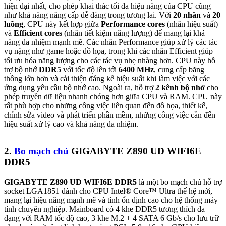
hiện đại nhất, cho phép khai thác tối đa hiệu năng của CPU cũng
như khả năng nâng cấp dễ dàng trong tương lai. Với
20 nhân
và
20
luồng
, CPU này kết hợp giữa
Performance cores
(nhân hiệu suất)
và
Efficient cores
(nhân tiết kiệm năng lượng) để mang lại khả
năng đa nhiệm mạnh mẽ. Các nhân Performance giúp xử lý các tác
vụ nặng như game hoặc đồ họa, trong khi các nhân Efficient giúp
tối ưu hóa năng lượng cho các tác vụ nhẹ nhàng hơn. CPU này hỗ
trợ bộ nhớ
DDR5
với tốc độ lên tới
6400 MHz
, cung cấp băng
thông lớn hơn và cải thiện đáng kể hiệu suất khi làm việc với các
ứng dụng yêu cầu bộ nhớ cao. Ngoài ra, hỗ trợ
2 kênh bộ nhớ
cho
phép truyền dữ liệu nhanh chóng hơn giữa CPU và RAM. CPU này
rất phù hợp cho những công việc liên quan đến đồ họa, thiết kế,
chỉnh sửa video và phát triển phần mềm, những công việc cần đến
hiệu suất xử lý cao và khả năng đa nhiệm.
2.
Bo mạch chủ
GIGABYTE Z890 UD WIFI6E
DDR5
GIGABYTE Z890 UD WIFI6E DDR5
là một bo mạch chủ hỗ trợ
socket LGA1851 dành cho CPU Intel® Core™ Ultra thế hệ mới,
mang lại hiệu năng mạnh mẽ và tính ổn định cao cho hệ thống máy
tính chuyên nghiệp. Mainboard có 4 khe DDR5 tương thích đa
dạng với RAM tốc độ cao, 3 khe M.2 + 4 SATA 6 Gb/s cho lưu trữ