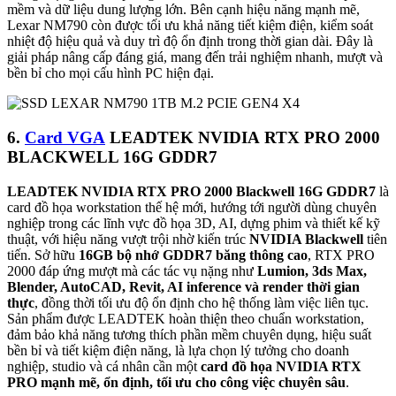
mềm và dữ liệu dung lượng lớn. Bên cạnh hiệu năng mạnh mẽ,
Lexar NM790 còn được tối ưu khả năng tiết kiệm điện, kiểm soát
nhiệt độ hiệu quả và duy trì độ ổn định trong thời gian dài. Đây là
giải pháp nâng cấp đáng giá, mang đến trải nghiệm nhanh, mượt và
bền bỉ cho mọi cấu hình PC hiện đại.
6.
Card VGA
LEADTEK NVIDIA RTX PRO 2000
BLACKWELL 16G GDDR7
LEADTEK NVIDIA RTX PRO 2000 Blackwell 16G GDDR7
là
card đồ họa workstation thế hệ mới, hướng tới người dùng chuyên
nghiệp trong các lĩnh vực đồ họa 3D, AI, dựng phim và thiết kế kỹ
thuật, với hiệu năng vượt trội nhờ kiến trúc
NVIDIA Blackwell
tiên
tiến. Sở hữu
16GB bộ nhớ GDDR7 băng thông cao
, RTX PRO
2000 đáp ứng mượt mà các tác vụ nặng như
Lumion, 3ds Max,
Blender, AutoCAD, Revit, AI inference và render thời gian
thực
, đồng thời tối ưu độ ổn định cho hệ thống làm việc liên tục.
Sản phẩm được LEADTEK hoàn thiện theo chuẩn workstation,
đảm bảo khả năng tương thích phần mềm chuyên dụng, hiệu suất
bền bỉ và tiết kiệm điện năng, là lựa chọn lý tưởng cho doanh
nghiệp, studio và cá nhân cần một
card đồ họa NVIDIA RTX
PRO mạnh mẽ, ổn định, tối ưu cho công việc chuyên sâu
.