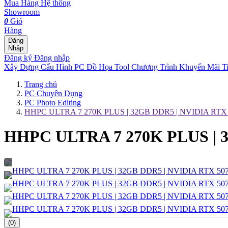
Mua Hàng
Hệ thống
Showroom
0
Giỏ
Hàng
Đăng
Nhập
Đăng ký
Đăng nhập
Xây Dựng Cấu Hình
PC Đồ Họa Tool
Chương Trình Khuyến Mãi
T
Trang chủ
PC Chuyên Dụng
PC Photo Editing
HHPC ULTRA 7 270K PLUS | 32GB DDR5 | NVIDIA RTX 
HHPC ULTRA 7 270K PLUS | 3
(0)