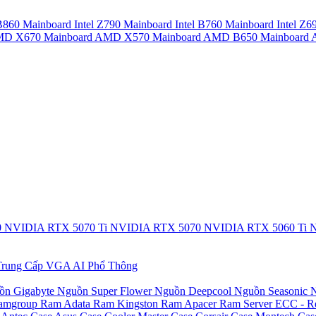
 B860
Mainboard Intel Z790
Mainboard Intel B760
Mainboard Intel Z6
AMD X670
Mainboard AMD X570
Mainboard AMD B650
Mainboar
0
NVIDIA RTX 5070 Ti
NVIDIA RTX 5070
NVIDIA RTX 5060 Ti
N
rung Cấp
VGA AI Phổ Thông
ồn Gigabyte
Nguồn Super Flower
Nguồn Deepcool
Nguồn Seasonic
N
amgroup
Ram Adata
Ram Kingston
Ram Apacer
Ram Server ECC - R