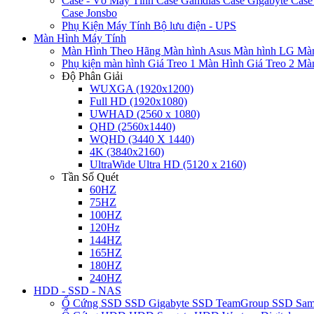
Case - Vỏ Máy Tính
Case Gamdias
Case Gigabyte
Case
Case Jonsbo
Phụ Kiện Máy Tính
Bộ lưu điện - UPS
Màn Hình Máy Tính
Màn Hình Theo Hãng
Màn hình Asus
Màn hình LG
Màn
Phụ kiện màn hình
Giá Treo 1 Màn Hình
Giá Treo 2 Mà
Độ Phân Giải
WUXGA (1920x1200)
Full HD (1920x1080)
UWHAD (2560 x 1080)
QHD (2560x1440)
WQHD (3440 X 1440)
4K (3840x2160)
UltraWide Ultra HD (5120 x 2160)
Tần Số Quét
60HZ
75HZ
100HZ
120Hz
144HZ
165HZ
180HZ
240HZ
HDD - SSD - NAS
Ổ Cứng SSD
SSD Gigabyte
SSD TeamGroup
SSD Sa