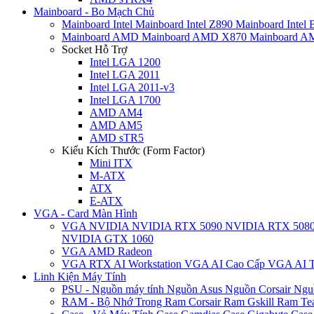
Mainboard - Bo Mạch Chủ
Mainboard Intel
Mainboard Intel Z890
Mainboard Intel
Mainboard AMD
Mainboard AMD X870
Mainboard 
Socket Hỗ Trợ
Intel LGA 1200
Intel LGA 2011
Intel LGA 2011-v3
Intel LGA 1700
AMD AM4
AMD AM5
AMD sTR5
Kiểu Kích Thước (Form Factor)
Mini ITX
M-ATX
ATX
E-ATX
VGA - Card Màn Hình
VGA NVIDIA
NVIDIA RTX 5090
NVIDIA RTX 508
NVIDIA GTX 1060
VGA AMD Radeon
VGA RTX AI Workstation
VGA AI Cao Cấp
VGA AI T
Linh Kiện Máy Tính
PSU - Nguồn máy tính
Nguồn Asus
Nguồn Corsair
Ngu
RAM - Bộ Nhớ Trong
Ram Corsair
Ram Gskill
Ram Te