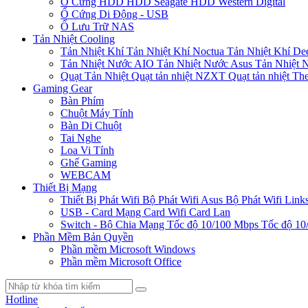
Ổ Cứng HDD
HDD Seagate
HDD Western Digital
Ổ Cứng Di Động - USB
Ổ Lưu Trữ NAS
Tản Nhiệt Cooling
Tản Nhiệt Khí
Tản Nhiệt Khí Noctua
Tản Nhiệt Khí De
Tản Nhiệt Nước AIO
Tản Nhiệt Nước Asus
Tản Nhiệt 
Quạt Tản Nhiệt
Quạt tản nhiệt NZXT
Quạt tản nhiệt Th
Gaming Gear
Bàn Phím
Chuột Máy Tính
Bàn Di Chuột
Tai Nghe
Loa Vi Tính
Ghế Gaming
WEBCAM
Thiết Bị Mạng
Thiết Bị Phát Wifi
Bộ Phát Wifi Asus
Bộ Phát Wifi Link
USB - Card Mạng
Card Wifi
Card Lan
Switch - Bộ Chia Mạng
Tốc độ 10/100 Mbps
Tốc độ 10
Phần Mềm Bản Quyền
Phần mềm Microsoft Windows
Phần mềm Microsoft Office
Hotline