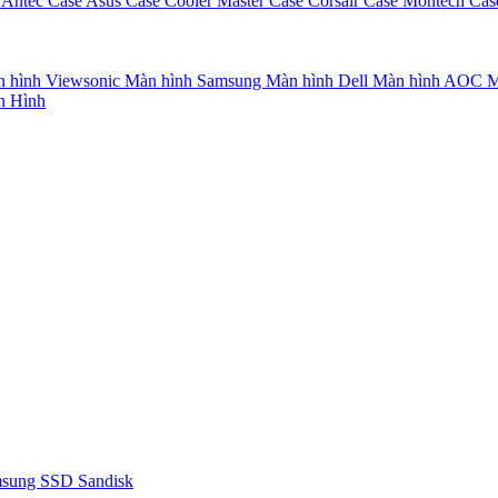
 Antec
Case Asus
Case Cooler Master
Case Corsair
Case Montech
Cas
 hình Viewsonic
Màn hình Samsung
Màn hình Dell
Màn hình AOC
M
n Hình
msung
SSD Sandisk