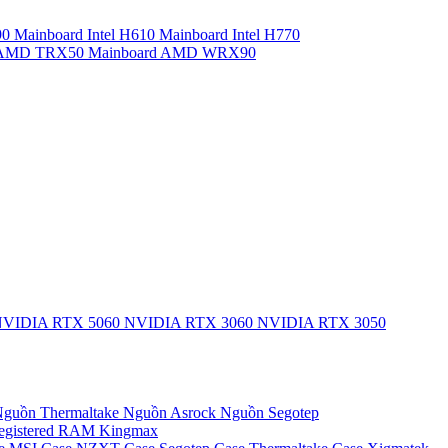
90
Mainboard Intel H610
Mainboard Intel H770
d AMD TRX50
Mainboard AMD WRX90
VIDIA RTX 5060
NVIDIA RTX 3060
NVIDIA RTX 3050
guồn Thermaltake
Nguồn Asrock
Nguồn Segotep
egistered
RAM Kingmax