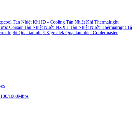
epcool
Tản Nhiệt Khí ID - Cooling
Tản Nhiệt Khí Thermalright
Nước Corsair
Tản Nhiệt Nước NZXT
Tản Nhiệt Nước Thermalright
Tả
ermalright
Quạt tản nhiệt Xigmatek
Quạt tản nhiệt Coolermaster
sys
/100/1000Mbps