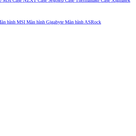
e MSI
Case NZXT
Case Segotep
Case Thermaltake
Case Xigmatek
àn hình MSI
Màn hình Gigabyte
Màn hình ASRock