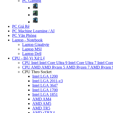
PC Gaming
PC Giá Rẻ
PC Machine Learning / AI
PC Văn Phòng
Laptop - Notebook
Laptop Gigabyte
Laptop MSI
Laptop Dell
CPU - Bộ Vi Xử Lý
CPU Intel
Intel Core Ultra 9
Intel Core Ultra 7
Intel Cor
CPU AMD
AMD Ryzen 5
AMD Ryzen 7
AMD Ryzen 
CPU Theo Socket
Intel LGA 1200
Intel LGA 2011-v3
Intel LGA 3647
Intel LGA 1700
Intel LGA 1851
AMD AM4
AMD AM5
AMD TR5
AMD sTRX4