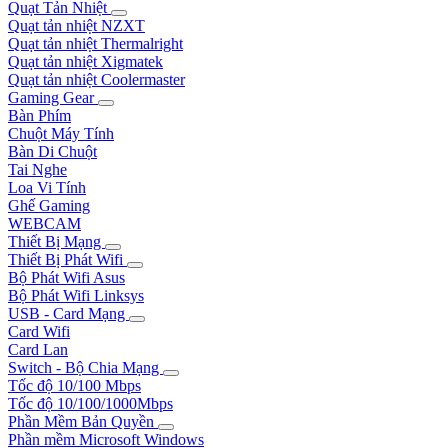
Quạt Tản Nhiệt
Quạt tản nhiệt NZXT
Quạt tản nhiệt Thermalright
Quạt tản nhiệt Xigmatek
Quạt tản nhiệt Coolermaster
Gaming Gear
Bàn Phím
Chuột Máy Tính
Bàn Di Chuột
Tai Nghe
Loa Vi Tính
Ghế Gaming
WEBCAM
Thiết Bị Mạng
Thiết Bị Phát Wifi
Bộ Phát Wifi Asus
Bộ Phát Wifi Linksys
USB - Card Mạng
Card Wifi
Card Lan
Switch - Bộ Chia Mạng
Tốc độ 10/100 Mbps
Tốc độ 10/100/1000Mbps
Phần Mềm Bản Quyền
Phần mềm Microsoft Windows