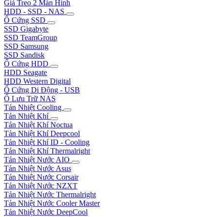
Giá Treo 2 Màn Hình
HDD - SSD - NAS
Ổ Cứng SSD
SSD Gigabyte
SSD TeamGroup
SSD Samsung
SSD Sandisk
Ổ Cứng HDD
HDD Seagate
HDD Western Digital
Ổ Cứng Di Động - USB
Ổ Lưu Trữ NAS
Tản Nhiệt Cooling
Tản Nhiệt Khí
Tản Nhiệt Khí Noctua
Tản Nhiệt Khí Deepcool
Tản Nhiệt Khí ID - Cooling
Tản Nhiệt Khí Thermalright
Tản Nhiệt Nước AIO
Tản Nhiệt Nước Asus
Tản Nhiệt Nước Corsair
Tản Nhiệt Nước NZXT
Tản Nhiệt Nước Thermalright
Tản Nhiệt Nước Cooler Master
Tản Nhiệt Nước DeepCool