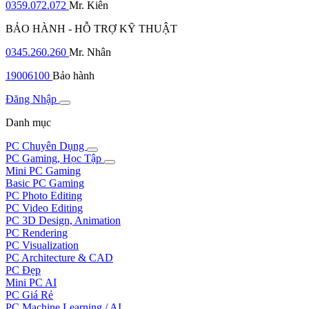
0359.072.072
Mr. Kiên
BẢO HÀNH - HỖ TRỢ KỸ THUẬT
0345.260.260
Mr. Nhân
19006100
Bảo hành
Đăng Nhập
Danh mục
PC Chuyên Dụng
PC Gaming, Học Tập
Mini PC Gaming
Basic PC Gaming
PC Photo Editing
PC Video Editing
PC 3D Design, Animation
PC Rendering
PC Visualization
PC Architecture & CAD
PC Đẹp
Mini PC AI
PC Giá Rẻ
PC Machine Learning / AI