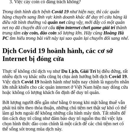
Việc cày coin có đáng trách không?
Trong tình hình dịch bệnh
Covid 19
như hiện nay, thì các quán
hàng chuyển sang lĩnh vực kinh doanh khác để duy trì cửa hàng là
điều rất bình thường và
quán net
cũng vậy, mới đây có một quán
net nọ đã chuyển đổi cơ cấu
tiệm internet chơi game giải trí
thành
trung tâm
cày coin, đào coin
số lượng lớn. Hãy cùng
Hoàng Hà
PC
tìm hiểu trong bài viết này tại sao quán lại chuyển đổi sang nhé.
Dịch Covid 19 hoành hành, các cơ sở
Internet bị đóng cửa
Thực tế không chỉ dịch vụ như
Du Lịch, Giải Trí
bị điêu đứng, rất
nhiều dịch vụ khác nữa cũng bị chịu ảnh hưởng bởi dịch
Covid 19
.
Việc dịch
Covid 19
hoành hành như hiện nay chính là nguyên nhân
lớn nhất khiến cho các quán internet ở Việt Nam hiện nay đóng cửa
hoặc không có lượng khách ổn định để duy trì quán.
Bởi lượng người đến gần như bằng 0 trong khi mặt bằng thuê vẫn
phải trả tiền theo thỏa thuận, những chủ tiệm net thật sự khó có thể
làm gì hơn ngoài để không những cấu hình máy tính. Tất nhiên để
tìm cách duy trì cũng như đảm bảo duy trì nguồn thu thì việc lựa
chọn hình thức đào coin chính là một cách để các chủ tiệm net có
thể sống sót trong mùa dịch này.