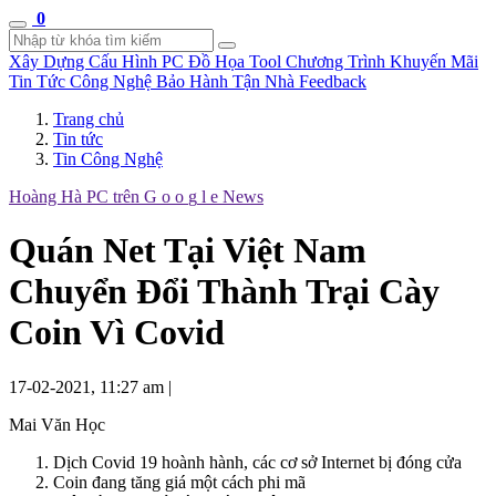
0
Xây Dựng Cấu Hình
PC Đồ Họa Tool
Chương Trình Khuyến Mãi
Tin Tức Công Nghệ
Bảo Hành Tận Nhà
Feedback
Trang chủ
Tin tức
Tin Công Nghệ
Hoàng Hà PC trên
G
o
o
g
l
e
News
Quán Net Tại Việt Nam
Chuyển Đổi Thành Trại Cày
Coin Vì Covid
17-02-2021, 11:27 am
|
Mai Văn Học
Dịch Covid 19 hoành hành, các cơ sở Internet bị đóng cửa
Coin đang tăng giá một cách phi mã