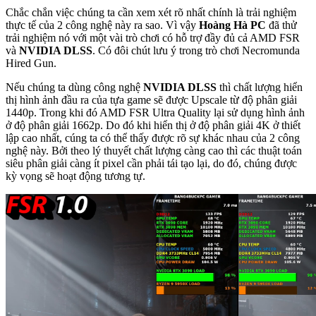
Chắc chắn việc chúng ta cần xem xét rõ nhất chính là trải nghiệm
thực tế của 2 công nghệ này ra sao. Vì vậy
Hoàng Hà PC
đã thử
trải nghiệm nó với một vài trò chơi có hỗ trợ đầy đủ cả AMD FSR
và
NVIDIA DLSS
. Có đôi chút lưu ý trong trò chơi Necromunda
Hired Gun.
Nếu chúng ta dùng công nghệ
NVIDIA DLSS
thì chất lượng hiển
thị hình ảnh đầu ra của tựa game sẽ được Upscale từ độ phân giải
1440p. Trong khi đó AMD FSR Ultra Quality lại sử dụng hình ảnh
ở độ phân giải 1662p. Do đó khi hiển thị ở độ phân giải 4K ở thiết
lập cao nhất, cúng ta có thể thấy được rõ sự khác nhau của 2 công
nghệ này. Bởi theo lý thuyết chất lượng càng cao thì các thuật toán
siêu phân giải càng ít pixel cần phải tái tạo lại, do đó, chúng được
kỳ vọng sẽ hoạt động tương tự.