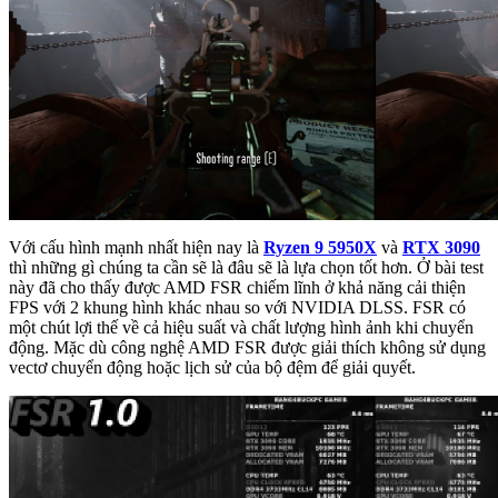
Với cấu hình mạnh nhất hiện nay là
Ryzen 9 5950X
và
RTX 3090
thì những gì chúng ta cần sẽ là đâu sẽ là lựa chọn tốt hơn. Ở bài test
này đã cho thấy được AMD FSR chiếm lĩnh ở khả năng cải thiện
FPS với 2 khung hình khác nhau so với NVIDIA DLSS. FSR có
một chút lợi thế về cả hiệu suất và chất lượng hình ảnh khi chuyển
động. Mặc dù công nghệ AMD FSR được giải thích không sử dụng
vectơ chuyển động hoặc lịch sử của bộ đệm để giải quyết.