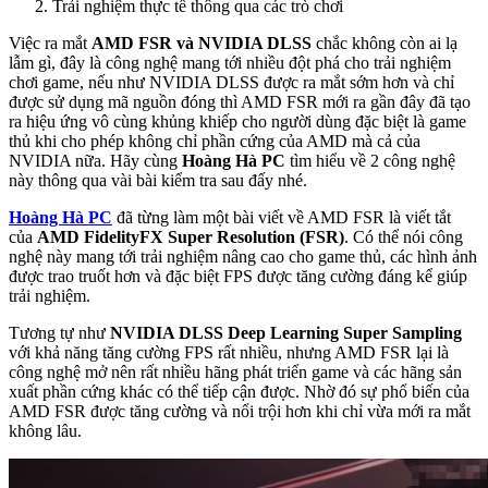
Trải nghiệm thực tế thông qua các trò chơi
Việc ra mắt
AMD FSR và NVIDIA DLSS
chắc không còn ai lạ
lẫm gì, đây là công nghệ mang tới nhiều đột phá cho trải nghiệm
chơi game, nếu như NVIDIA DLSS được ra mắt sớm hơn và chỉ
được sử dụng mã nguồn đóng thì AMD FSR mới ra gần đây đã tạo
ra hiệu ứng vô cùng khủng khiếp cho người dùng đặc biệt là game
thủ khi cho phép không chỉ phần cứng của AMD mà cả của
NVIDIA nữa. Hãy cùng
Hoàng Hà PC
tìm hiểu về 2 công nghệ
này thông qua vài bài kiểm tra sau đấy nhé.
Hoàng Hà PC
đã từng làm một bài viết về AMD FSR là viết tắt
của
AMD FidelityFX Super Resolution (FSR)
. Có thể nói công
nghệ này mang tới trải nghiệm nâng cao cho game thủ, các hình ảnh
được trao truốt hơn và đặc biệt FPS được tăng cường đáng kể giúp
trải nghiệm.
Tương tự như
NVIDIA DLSS Deep Learning Super Sampling
với khả năng tăng cường FPS rất nhiều, nhưng AMD FSR lại là
công nghệ mở nên rất nhiều hãng phát triển game và các hãng sản
xuất phần cứng khác có thể tiếp cận được. Nhờ đó sự phổ biến của
AMD FSR được tăng cường và nổi trội hơn khi chỉ vừa mới ra mắt
không lâu.