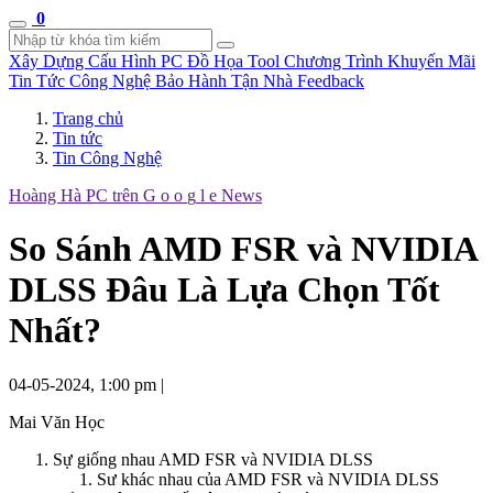
0
Xây Dựng Cấu Hình
PC Đồ Họa Tool
Chương Trình Khuyến Mãi
Tin Tức Công Nghệ
Bảo Hành Tận Nhà
Feedback
Trang chủ
Tin tức
Tin Công Nghệ
Hoàng Hà PC trên
G
o
o
g
l
e
News
So Sánh AMD FSR và NVIDIA
DLSS Đâu Là Lựa Chọn Tốt
Nhất?
04-05-2024, 1:00 pm
|
Mai Văn Học
Sự giống nhau AMD FSR và NVIDIA DLSS
Sư khác nhau của AMD FSR và NVIDIA DLSS