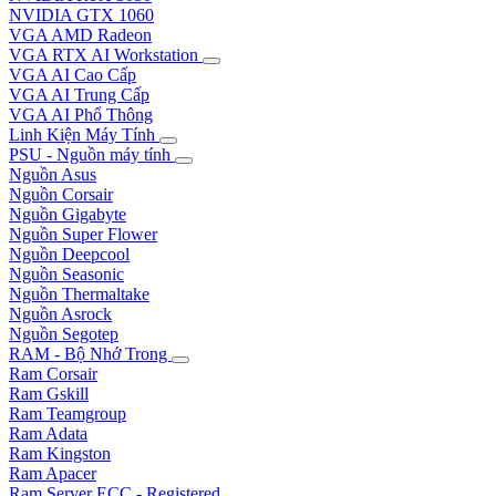
NVIDIA GTX 1060
VGA AMD Radeon
VGA RTX AI Workstation
VGA AI Cao Cấp
VGA AI Trung Cấp
VGA AI Phổ Thông
Linh Kiện Máy Tính
PSU - Nguồn máy tính
Nguồn Asus
Nguồn Corsair
Nguồn Gigabyte
Nguồn Super Flower
Nguồn Deepcool
Nguồn Seasonic
Nguồn Thermaltake
Nguồn Asrock
Nguồn Segotep
RAM - Bộ Nhớ Trong
Ram Corsair
Ram Gskill
Ram Teamgroup
Ram Adata
Ram Kingston
Ram Apacer
Ram Server ECC - Registered