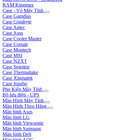
RAM Kingmax
Case - Vỏ Máy Tính
Case Gamdias
Case Gigabyte
Case Antec
Case Asus
Case Cooler Master
Case Corsair
Case Montech
Case MSI
Case NZXT
Case Segotep
Case Thermaltake
Case Xigmatek
Case Jonsbo
Phụ Kiện Máy Tính
Bộ lưu điện - UPS
Màn Hình Máy Tính
Màn Hình Theo Hãng
Màn hình Asus
Màn hình LG
Màn hình Viewsonic
Màn hình Samsung
Màn hình Dell
Màn hình AOC