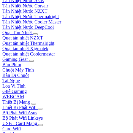
Tản Nhiệt Nước Asus
Tản Nhiệt Nước Corsair
Tản Nhiệt Nước NZXT
Tản Nhiệt Nước Thermalright
Tản Nhiệt Nước Cooler Master
Tản Nhiệt Nước DeepCool
Quạt Tản Nhiệt
Quạt tản nhiệt NZXT
Quạt tản nhiệt Thermalright
Quạt tản nhiệt Xigmatek
Quạt tản nhiệt Coolermaster
Gaming Gear
Bàn Phím
Chuột Máy Tính
Bàn Di Chuột
Tai Nghe
Loa Vi Tính
Ghế Gaming
WEBCAM
Thiết Bị Mạng
Thiết Bị Phát Wifi
Bộ Phát Wifi Asus
Bộ Phát Wifi Linksys
USB - Card Mạng
Card Wifi