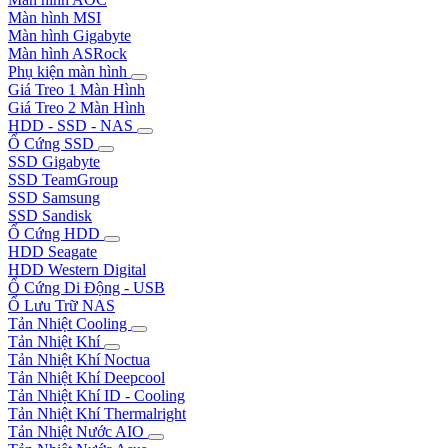
Màn hình MSI
Màn hình Gigabyte
Màn hình ASRock
Phụ kiện màn hình
Giá Treo 1 Màn Hình
Giá Treo 2 Màn Hình
HDD - SSD - NAS
Ổ Cứng SSD
SSD Gigabyte
SSD TeamGroup
SSD Samsung
SSD Sandisk
Ổ Cứng HDD
HDD Seagate
HDD Western Digital
Ổ Cứng Di Động - USB
Ổ Lưu Trữ NAS
Tản Nhiệt Cooling
Tản Nhiệt Khí
Tản Nhiệt Khí Noctua
Tản Nhiệt Khí Deepcool
Tản Nhiệt Khí ID - Cooling
Tản Nhiệt Khí Thermalright
Tản Nhiệt Nước AIO