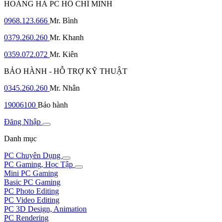
HOÀNG HÀ PC HỒ CHÍ MINH
0968.123.666
Mr. Bình
0379.260.260
Mr. Khanh
0359.072.072
Mr. Kiên
BẢO HÀNH - HỖ TRỢ KỸ THUẬT
0345.260.260
Mr. Nhân
19006100
Bảo hành
Đăng Nhập
Danh mục
PC Chuyên Dụng
PC Gaming, Học Tập
Mini PC Gaming
Basic PC Gaming
PC Photo Editing
PC Video Editing
PC 3D Design, Animation
PC Rendering