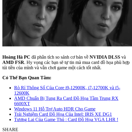
Hoàng Hà PC
đã phân tích so sánh cơ bản về
NVIDIA DLSS
và
AMD FSR
. Hy vọng các bạn sẽ tự tin mà mua card đồ họa phù hợp
túi tiền của mình và vẫn chơi game một cách tốt nhất.
Có Thể Bạn Quan Tâm:
Rò Rỉ Thông Số Của Core i9-12900K, i7-12700K và i5-
12600K
AMD Chuẩn Bị Tung Ra Card Đồ Họa Tầm Trung RX
6600XT
Windows 11 Hỗ Trợ Auto HDR Cho Game
Trải Nghiệm Card Đồ Họa Của Intel: IRIS XE DG1
Tương Lai Của Game Thủ : Card Đồ Họa VGA LHR !
SHARE