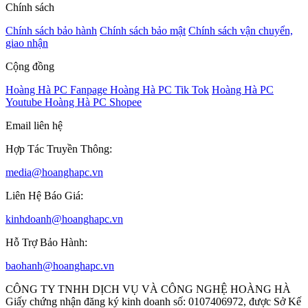
Chính sách
Chính sách bảo hành
Chính sách bảo mật
Chính sách vận chuyển,
giao nhận
Cộng đồng
Hoàng Hà PC Fanpage
Hoàng Hà PC Tik Tok
Hoàng Hà PC
Youtube
Hoàng Hà PC Shopee
Email liên hệ
Hợp Tác Truyền Thông:
media@hoanghapc.vn
Liên Hệ Báo Giá:
kinhdoanh@hoanghapc.vn
Hỗ Trợ Bảo Hành:
baohanh@hoanghapc.vn
CÔNG TY TNHH DỊCH VỤ VÀ CÔNG NGHỆ HOÀNG HÀ
Giấy chứng nhận đăng ký kinh doanh số: 0107406972, được Sở Kế