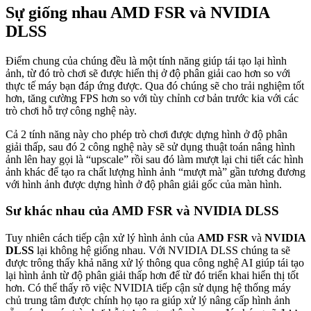
Sự giống nhau AMD FSR và NVIDIA
DLSS
Điểm chung của chúng đều là một tính năng giúp tái tạo lại hình
ảnh, từ đó trò chơi sẽ được hiển thị ở độ phân giải cao hơn so với
thực tế máy bạn đáp ứng được. Qua đó chúng sẽ cho trải nghiệm tốt
hơn, tăng cường FPS hơn so với tùy chỉnh cơ bản trước kia với các
trò chơi hỗ trợ công nghệ này.
Cả 2 tính năng này cho phép trò chơi được dựng hình ở độ phân
giải thấp, sau đó 2 công nghệ này sẽ sử dụng thuật toán nâng hình
ảnh lên hay gọi là “upscale” rồi sau đó làm mượt lại chi tiết các hình
ảnh khác để tạo ra chất lượng hình ảnh “mượt mà” gần tương đương
với hình ảnh được dựng hình ở độ phân giải gốc của màn hình.
Sư khác nhau của AMD FSR và NVIDIA DLSS
Tuy nhiên cách tiếp cận xử lý hình ảnh của
AMD FSR
và
NVIDIA
DLSS
lại không hệ giống nhau. Với NVIDIA DLSS chúng ta sẽ
được trông thấy khả năng xử lý thông qua công nghệ AI giúp tái tạo
lại hình ảnh từ độ phân giải thấp hơn để từ đó triển khai hiển thị tốt
hơn. Có thể thấy rõ việc NVIDIA tiếp cận sử dụng hệ thống máy
chủ trung tâm được chính họ tạo ra giúp xử lý nâng cấp hình ảnh