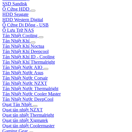
SSD Sandisk
Ổ Cứng HDD
HDD Seagate
HDD Western Digital
Ổ Cứng Di Động - USB
Ổ Lưu Trữ NAS
Tản Nhiệt Cooling
Tản Nhiệt Khí
Tản Nhiệt Khí Noctua
Tản Nhiệt Khí Deepcool
Tản Nhiệt Khí ID - Cooling
Tản Nhiệt Khí Thermalright
Tản Nhiệt Nước AIO
Tản Nhiệt Nước Asus
Tản Nhiệt Nước Corsair
Tản Nhiệt Nước NZXT
Tản Nhiệt Nước Thermalright
Tản Nhiệt Nước Cooler Master
Tản Nhiệt Nước DeepCool
Quạt Tản Nhiệt
Quạt tản nhiệt NZXT
Quạt tản nhiệt Thermalright
Quạt tản nhiệt Xigmatek
Quạt tản nhiệt Coolermaster
Gaming Gear