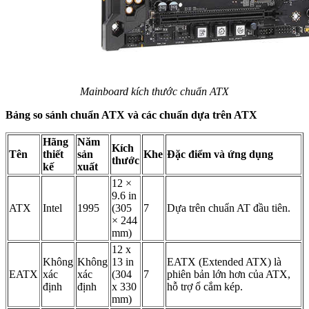
Mainboard kích thước chuẩn ATX
Bảng so sánh chuẩn ATX và các chuẩn dựa trên ATX
Hãng
Năm
Kích
Tên
thiết
sản
Khe
Đặc điểm và ứng dụng
thước
kế
xuất
12 ×
9.6 in
ATX
Intel
1995
(305
7
Dựa trên chuẩn AT đầu tiên.
× 244
mm)
12 x
Không
Không
13 in
EATX (Extended ATX) là
EATX
xác
xác
(304
7
phiên bản lớn hơn của ATX,
định
định
x 330
hỗ trợ ổ cắm kép.
mm)