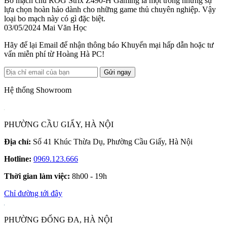
Bo mạch chủ ROG Strix Z490-H Gaming là một trong những sự
lựa chọn hoàn hảo dành cho những game thủ chuyên nghiệp. Vậy
loại bo mạch này có gì đặc biệt.
03/05/2024
Mai Văn Học
Hãy để lại Email để nhận thông báo Khuyến mại hấp dẫn hoặc tư
vấn miễn phí từ Hoàng Hà PC!
Gửi ngay
Hệ thống Showroom
PHƯỜNG CẦU GIẤY, HÀ NỘI
Địa chỉ:
Số 41 Khúc Thừa Dụ, Phường Cầu Giấy, Hà Nội
Hotline:
0969.123.666
Thời gian làm việc:
8h00 - 19h
Chỉ đường tới đây
PHƯỜNG ĐỐNG ĐA, HÀ NỘI