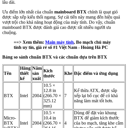
lâu dài.
Ưu điểm lớn nhất của chuẩn
mainboard BTX
chính là quạt gió
được sắp xếp kiểu thổi ngang. Sự cải tiến này mang đến hiệu quả
vượt trội cho khả năng hoạt động của máy tính. Do vậy, chuẩn
mainboard BTX được đánh giá cao được rất nhiều người ưa
chuộng.
==> Xem thêm:
Main máy tính
, Bo mạch chủ máy
tính uy tín, giá rẻ số #1 Việt Nam - Hoàng Hà PC
Bảng so sánh chuẩn BTX và các chuẩn dựa trên BTX
Hãng
Năm
Kích
Tên
thiết
sản
Khe
Đặc điểm và ứng dụng
thước
kế
xuất
10.5 ×
12.8 in
Kế thừa ATX, được sắp
BTX
Intel
2004
(266.70 ×
7
xếp lại bố cục để có khả
325.12
năng làm mát tốt hơn.
mm)
10.5 ×
Dùng để đặt vào khung
Micro-
10.4 in
BTX để giảm kích thước
BTX
Intel
2004
(266.70 ×
4
của bo mạch, tăng khe cắm