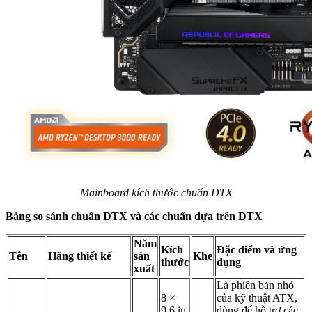
Mainboard kích thước chuẩn DTX
Bảng so sánh chuẩn DTX và các chuẩn dựa trên DTX
Năm
Kích
Đặc điểm và ứng
Tên
Hãng thiết kế
sản
Khe
thước
dụng
xuất
Là phiên bản nhỏ
8 ×
của kỹ thuật ATX,
9,6 in
dùng để hỗ trợ các