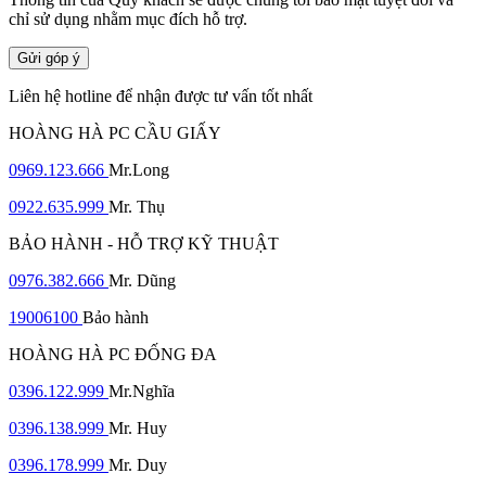
chỉ sử dụng nhằm mục đích hỗ trợ.
Gửi góp ý
Liên hệ hotline để nhận được tư vấn tốt nhất
HOÀNG HÀ PC CẦU GIẤY
0969.123.666
Mr.Long
0922.635.999
Mr. Thụ
BẢO HÀNH - HỖ TRỢ KỸ THUẬT
0976.382.666
Mr. Dũng
19006100
Bảo hành
HOÀNG HÀ PC ĐỐNG ĐA
0396.122.999
Mr.Nghĩa
0396.138.999
Mr. Huy
0396.178.999
Mr. Duy