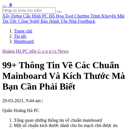
0
Xây Dựng Cấu Hình
PC Đồ Họa Tool
Chương Trình Khuyến Mãi
Tin Tức Công Nghệ
Bảo Hành Tận Nhà
Feedback
Trang chủ
Tin tức
Mainboard
Hoàng Hà PC trên
G
o
o
g
l
e
News
99+ Thông Tin Về Các Chuẩn
Mainboard Và Kích Thước Mà
Bạn Cần Phải Biết
29-03-2021, 9:44 am
|
Quân Hoàng Hà PC
Tổng quan những thông tin về chuẩn mainboard
Một số chuẩn kích thước dành cho bo mạch chủ được ưa