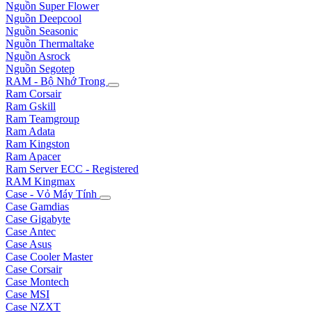
Nguồn Super Flower
Nguồn Deepcool
Nguồn Seasonic
Nguồn Thermaltake
Nguồn Asrock
Nguồn Segotep
RAM - Bộ Nhớ Trong
Ram Corsair
Ram Gskill
Ram Teamgroup
Ram Adata
Ram Kingston
Ram Apacer
Ram Server ECC - Registered
RAM Kingmax
Case - Vỏ Máy Tính
Case Gamdias
Case Gigabyte
Case Antec
Case Asus
Case Cooler Master
Case Corsair
Case Montech
Case MSI
Case NZXT