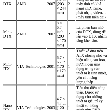
DTX
AMD
2007
(203
2
máy tính có khả
× 244
năng chơi game,
mm)
phát nhạc, video…
(máy tính hiện đại)
8 ×
6,7
Là phiên bản nhỏ
Mini-
inch
của DTX, dùng để
AMD
2007
2
DTX
(203
lắp vào DTX nhằm
× 170
tăng khe cắm.
mm)
Thiết kế dựa trên
ATX nhưng nhỏ và
6.7 x
hiệu năng cao hơn,
6.7 in
Mini-
hướng đến ứng
VIA Technologies
2001
(170
1
ITX
dụng trong các
x 170
thiết bị ít sinh nhiệt,
mm)
yêu cầu năng
lượng thấp.
Tiêu thụ điện năng
thấp. Được sử
dụng cho những
4.7 ×
thiết bị giải trí kỹ
4.7 in
Nano-
thuật số thông
VIA Technologies
2003
(120
1
ITX
minh như PVR,