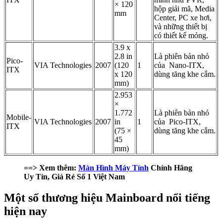
× 120
hộp giải mã, Media
mm
Center, PC xe hơi,
và những thiết bị
có thiết kế mỏng.
3.9 x
2.8 in
Là phiên bản nhỏ
Pico-
VIA Technologies
2007
(120
1
của Nano-ITX,
ITX
x 120
dùng tăng khe cắm.
mm)
2.953
×
1.772
Là phiên bản nhỏ
Mobile-
VIA Technologies
2007
in
1
của Pico-ITX,
ITX
(75 ×
dùng tăng khe cắm.
45
mm)
==> Xem thêm:
Màn Hình Máy Tính
Chính Hãng
Uy Tín, Giá Rẻ Số 1 Việt Nam
Một số thương hiệu Mainboard nổi tiếng
hiện nay