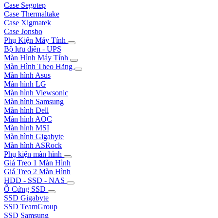
Case Segotep
Case Thermaltake
Case Xigmatek
Case Jonsbo
Phụ Kiện Máy Tính
Bộ lưu điện - UPS
Màn Hình Máy Tính
Màn Hình Theo Hãng
Màn hình Asus
Màn hình LG
Màn hình Viewsonic
Màn hình Samsung
Màn hình Dell
Màn hình AOC
Màn hình MSI
Màn hình Gigabyte
Màn hình ASRock
Phụ kiện màn hình
Giá Treo 1 Màn Hình
Giá Treo 2 Màn Hình
HDD - SSD - NAS
Ổ Cứng SSD
SSD Gigabyte
SSD TeamGroup
SSD Samsung