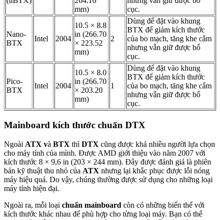
(uBTX)
264.16
nhưng vẫn giữ được bố
mm)
cục.
Dùng để đặt vào khung
10.5 × 8.8
BTX để giảm kích thước
Nano-
in (266.70
Intel
2004
2
của bo mạch, tăng khe cắm
BTX
× 223.52
nhưng vẫn giữ được bố
mm)
cục.
Dùng để đặt vào khung
10.5 × 8.0
BTX để giảm kích thước
Pico-
in (266.70
Intel
2004
1
của bo mạch, tăng khe cắm
BTX
× 203.20
nhưng vẫn giữ được bố
mm)
cục.
Mainboard kích thước chuẩn DTX
Ngoài
ATX v
à
BTX
thì
DTX
cũng được khá nhiều người lựa chọn
cho máy tính của mình. Được AMD giới thiệu vào năm 2007 với
kích thước 8 × 9,6 in (203 × 244 mm). Đây được đánh giá là phiên
bản kỹ thuật thu nhỏ của
ATX
nhưng lại khắc phục được lỗi nóng
máy hiệu quả. Do vậy, chúng thường được sử dụng cho những loại
máy tính hiện đại.
Ngoài ra, mỗi loại
chuẩn mainboard
còn có những biến thể với
kích thước khác nhau để phù hợp cho từng loại máy. Bạn có thể