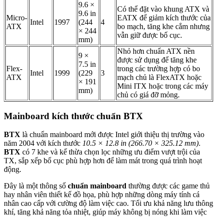
9.6 ×
Có thể đặt vào khung ATX và
9.6 in
Micro-
EATX để giảm kích thước của
Intel
1997
(244
4
ATX
bo mạch, tăng khe cắm nhưng
× 244
vẫn giữ được bố cục.
mm)
Nhỏ hơn chuẩn ATX nền
9 ×
được sử dụng để tăng khe
7.5 in
Flex-
trong các trường hợp có bo
Intel
1999
(229
3
ATX
mạch chủ là FlexATX hoặc
× 191
Mini ITX hoặc trong các máy
mm)
chủ có giá đỡ mỏng.
Mainboard kích thước chuẩn BTX
BTX
là chuẩn mainboard mới được Intel giới thiệu thị trường vào
năm 2004 với kích thước
10.5 × 12.8 in (266.70 × 325.12 mm)
.
BTX
có 7 khe và kế thừa chọn lọc những ưu điểm vượt trội của
TX, sắp xếp bố cục phù hợp hơn để làm mát trong quá trình hoạt
động.
Đây là một thông số
chuẩn mainboard
thường được các game thủ
hay nhân viên thiết kế đồ họa, phù hợp những dòng máy tính cá
nhân cao cấp với cường độ làm việc cao. Tối ưu khả năng lưu thông
khí, tăng khả năng tỏa nhiệt, giúp máy không bị nóng khi làm việc