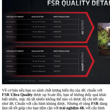
Về cơ bản nếu bạn so sánh chất lượng hiển thị của 4K chuẩn với
FSR Ultra Quality
được up Scale lên, bạn sẽ không thấy quá khác
biệt nhiều, mặc dù tất nhiên không thể nào có được độ chi tiết sâu
như 4K Chuẩn với cấu hình khủng được. Nhưng rõ ràng
FSR
đang
làm rất tốt giúp cho bạn tiệm cận với
trải nghiệm 4K
với cấu hình