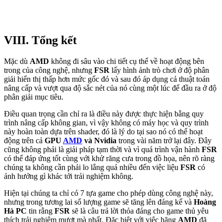
VIII. Tổng kết
Mặc dù
AMD
không đi sâu vào chi tiết cụ thể về hoạt động bên
trong của công nghệ, nhưng
FSR
lấy hình ảnh trò chơi ở độ phân
giải hiển thị thấp hơn mức gốc đó và sau đó áp dụng cả thuật toán
nâng cấp và vượt qua độ sắc nét của nó cùng một lúc để đầu ra ở độ
phân giải mục tiêu.
Điều quan trọng cần chỉ ra là điều này được thực hiện bằng quy
trình nâng cấp không gian, vì vậy không có máy học và quy trình
này hoàn toàn dựa trên shader, đó là lý do tại sao nó có thể hoạt
động trên cả
GPU
AMD
và Nvidia
trong vài năm trở lại đây. Đây
cũng không phải là giải pháp tạm thời và vì quá trình vận hành
FSR
có thể đáp ứng tốt cùng với khử răng cưa trong đồ họa, nên rõ ràng
chúng ta không cần phải lo lắng quá nhiều đến việc liệu
FSR
có
ảnh hưởng gì khác tới trải nghiệm không.
Hiện tại chúng ta chỉ có 7 tựa game cho phép dùng công nghệ này,
nhưng trong tương lai số lượng game sẽ tăng lên đáng kể và
Hoàng
Hà PC
tin rằng
FSR
sẽ là câu trả lời thỏa đáng cho game thủ yêu
thích trải nghiệm mượt mà nhất. Đặc biệt với việc hãng
AMD
đã