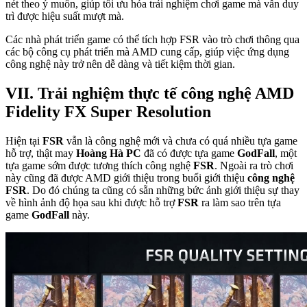
nét theo ý muốn, giúp tối ưu hóa trải nghiệm chơi game mà vẫn duy
trì được hiệu suất mượt mà.
Các nhà phát triển game có thể tích hợp FSR vào trò chơi thông qua
các bộ công cụ phát triển mà AMD cung cấp, giúp việc ứng dụng
công nghệ này trở nên dễ dàng và tiết kiệm thời gian.
VII. Trải nghiệm thực tế công nghệ AMD
Fidelity FX Super Resolution
Hiện tại
FSR
vẫn là công nghệ mới và chưa có quá nhiều tựa game
hỗ trợ, thật may
Hoàng Hà PC
đã có được tựa game
GodFall
, một
tựa game sớm được tương thích công nghệ
FSR
. Ngoài ra trò chơi
này cũng đã được AMD giới thiệu trong buổi giới thiệu
công nghệ
FSR
. Do đó chúng ta cũng có sẵn những bức ảnh giới thiệu sự thay
về hình ảnh độ họa sau khi được hỗ trợ
FSR
ra làm sao trên tựa
game
GodFall
này.