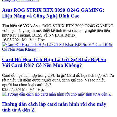
Asus ROG STRIX RTX 3090 O24G GAMING:
Hiệu Năng và Công Nghệ Đỉnh Cao
Tìm hiểu về VGA Asus ROG STRIX RTX 3090 O24G GAMING
với hiệu năng mạnh mẽ, thiết kế tinh tế và các công nghệ tiên tiến
như Ray Tracing, DLSS và NVIDIA Reflex.
16/05/2021
Mai Văn Học
Card Đồ Họa Tích Hợp Là Gì? Sự Khác Biệt So
Với Card Rời? Có Nên Mua Không?
Card đồ họa tích hợp trong CPU là gì? Card đồ họa tích hợp sở hữu
rất nhiều ưu điểm được người dùng đánh giá cao. Vì sao nhiều
người lựa chọn loại card này?
03/05/2024
Mai Văn Học
Hướng dẫn cách lắp card màn hình rời cho máy
tính từ A đến Z