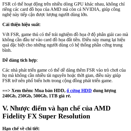
FSR có thể hoạt động trên nhiều dòng GPU khác nhau, không chỉ
riêng các card đồ họa của AMD mà còn cả NVIDIA, giúp công
nghệ này tiếp cận được lượng người dùng lớn.
Cải thiện hiệu suất
:
Với FSR, game thủ có thể trải nghiệm đồ họa ở độ phân giải cao mà
không cần đầu tư vào card đồ họa đắt tiền. Điều này mang lại hiệu
quả đặc biệt cho những người dùng có hệ thống phần cứng trung
bình.
Dễ dàng tích hợp
:
Các nhà phát triển game có thể dễ dàng thêm FSR vào trò chơi của
họ mà không cần nhiều tài nguyên hoặc thời gian, điều này giúp
FSR trở nên phổ biến hơn trong cộng đồng phát triển game.
==> Xem thêm: Mua bán HDD,
ổ cứng HDD
dung lượng
240Gb, 250Gb, 500Gb, 1TB giá rẻ.
V. Nhược điểm và hạn chế của AMD
Fidelity FX Super Resolution
Hạn chế về chi tiết
: