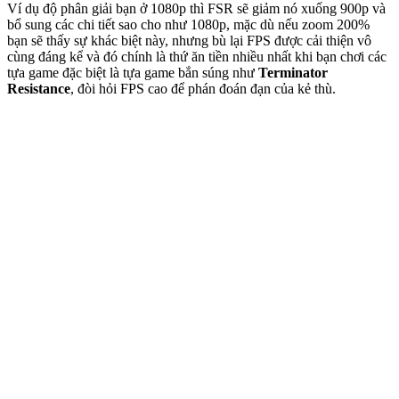
Ví dụ độ phân giải bạn ở 1080p thì FSR sẽ giảm nó xuống 900p và
bổ sung các chi tiết sao cho như 1080p, mặc dù nếu zoom 200%
bạn sẽ thấy sự khác biệt này, nhưng bù lại FPS được cải thiện vô
cùng đáng kể và đó chính là thứ ăn tiền nhiều nhất khi bạn chơi các
tựa game đặc biệt là tựa game bắn súng như
Terminator
Resistance
, đòi hỏi FPS cao để phán đoán đạn của kẻ thù.