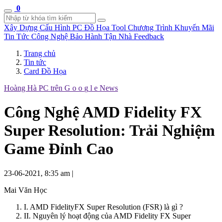
0
Xây Dựng Cấu Hình
PC Đồ Họa Tool
Chương Trình Khuyến Mãi
Tin Tức Công Nghệ
Bảo Hành Tận Nhà
Feedback
Trang chủ
Tin tức
Card Đồ Họa
Hoàng Hà PC trên
G
o
o
g
l
e
News
Công Nghệ AMD Fidelity FX
Super Resolution: Trải Nghiệm
Game Đỉnh Cao
23-06-2021, 8:35 am
|
Mai Văn Học
I. AMD FidelityFX Super Resolution (FSR) là gì ?
II. Nguyên lý hoạt động của AMD Fidelity FX Super