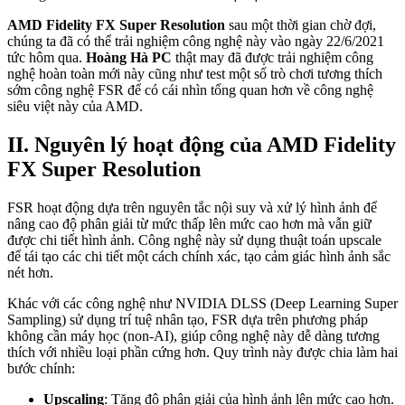
AMD Fidelity FX Super Resolution
sau một thời gian chờ đợi,
chúng ta đã có thể trải nghiệm công nghệ này vào ngày 22/6/2021
tức hôm qua.
Hoàng Hà PC
thật may đã được trải nghiệm công
nghệ hoàn toàn mới này cũng như test một số trò chơi tương thích
sớm công nghệ FSR để có cái nhìn tổng quan hơn về công nghệ
siêu việt này của AMD.
II. Nguyên lý hoạt động của AMD Fidelity
FX Super Resolution
FSR hoạt động dựa trên nguyên tắc nội suy và xử lý hình ảnh để
nâng cao độ phân giải từ mức thấp lên mức cao hơn mà vẫn giữ
được chi tiết hình ảnh. Công nghệ này sử dụng thuật toán upscale
để tái tạo các chi tiết một cách chính xác, tạo cảm giác hình ảnh sắc
nét hơn.
Khác với các công nghệ như NVIDIA DLSS (Deep Learning Super
Sampling) sử dụng trí tuệ nhân tạo, FSR dựa trên phương pháp
không cần máy học (non-AI), giúp công nghệ này dễ dàng tương
thích với nhiều loại phần cứng hơn. Quy trình này được chia làm hai
bước chính:
Upscaling
: Tăng độ phân giải của hình ảnh lên mức cao hơn.