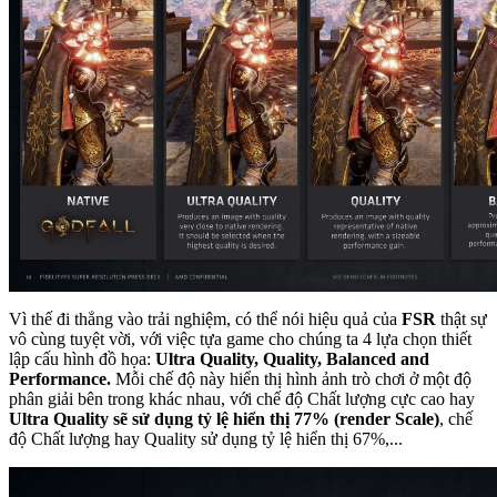
Vì thế đi thẳng vào trải nghiệm, có thể nói hiệu quả của
FSR
thật sự
vô cùng tuyệt vời, với việc tựa game cho chúng ta 4 lựa chọn thiết
lập cấu hình đồ họa:
Ultra Quality, Quality, Balanced and
Performance.
Mỗi chế độ này hiển thị hình ảnh trò chơi ở một độ
phân giải bên trong khác nhau, với chế độ Chất lượng cực cao hay
Ultra Quality sẽ sử dụng tỷ lệ hiển thị 77% (render Scale)
, chế
độ Chất lượng hay Quality sử dụng tỷ lệ hiển thị 67%,...