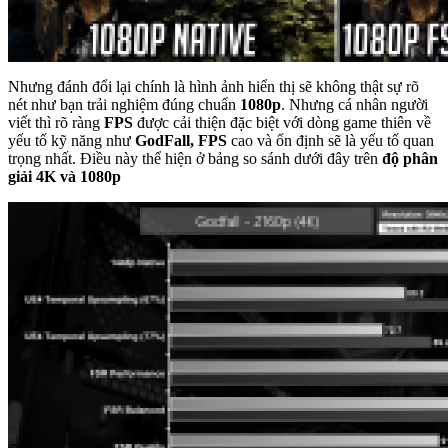
Nhưng đánh đổi lại chính là hình ảnh hiển thị sẽ không thật sự rõ
nét như bạn trải nghiệm đúng chuẩn
1080p
. Nhưng cá nhân người
viết thì rõ ràng
FPS
được cải thiện đặc biệt với dòng game thiên về
yếu tố kỹ năng như
GodFall,
FPS
cao và ổn định sẽ là yếu tố quan
trọng nhất. Điều này thể hiện ở bảng so sánh dưới đây trên
độ phân
giải 4K và 1080p