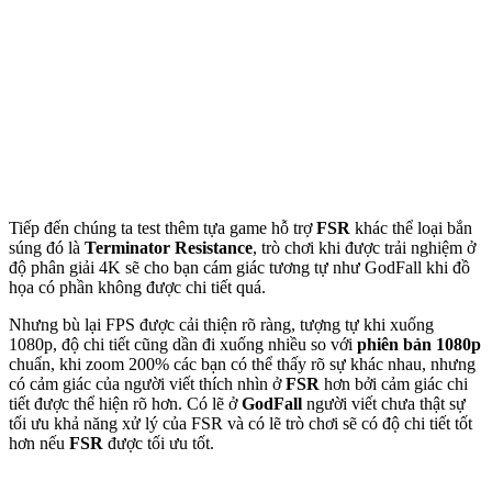
Tiếp đến chúng ta test thêm tựa game hỗ trợ
FSR
khác thể loại bắn
súng đó là
Terminator Resistance
, trò chơi khi được trải nghiệm ở
độ phân giải 4K sẽ cho bạn cám giác tương tự như GodFall khi đồ
họa có phần không được chi tiết quá.
Nhưng bù lại FPS được cải thiện rõ ràng, tượng tự khi xuống
1080p, độ chi tiết cũng dần đi xuống nhiều so với
phiên bản 1080p
chuẩn, khi zoom 200% các bạn có thể thấy rõ sự khác nhau, nhưng
có cảm giác của người viết thích nhìn ở
FSR
hơn bởi cảm giác chi
tiết được thể hiện rõ hơn. Có lẽ ở
GodFall
người viết chưa thật sự
tối ưu khả năng xử lý của FSR và có lẽ trò chơi sẽ có độ chi tiết tốt
hơn nếu
FSR
được tối ưu tốt.