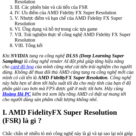
Resolution
III. Các phiên bản và cải tiến của FSR
IV. Ưu điểm của AMD Fidelity FX Super Resolution
V. Nhược điểm và hạn chế của AMD Fidelity FX Super
Resolution
VI. Ứng dụng và hỗ trợ trong các tựa game
VII. Trải nghiệm thực tế công nghệ AMD Fidelity FX Super
Resolution
VIII. Tổng kết
Khi
NVIDIA
tung ra công nghệ
DLSS (Deep Learning Super
Sampling)
là công nghệ render AI đột phá giúp tăng hiệu năng
cho
card đồ họa
của mình cũng như cải tiến trải nghiệm cho người
dùng. Không để thua đối thủ AMD cũng tung ra công nghệ mới của
mình có cái tên là
AMD FidelityFX Super Resolution
. Công nghệ
này hứa hẹn sẽ đem tới hiệu suất tối đa cho máy tính của bạn ở độ
phân giải cao hơn mà FPS được giữ ở mức tốt hơn. Hãy cùng
Hoàng Hà PC
kiếm trả xem liệu rằng AMD có thật sự mang tới
cho người dùng sản phẩm chất lượng không nhé.
I. AMD FidelityFX Super Resolution
(FSR) là gì ?
Chắc chắn sẽ nhiều tò mò công nghệ này là gì và tại sao lại nói giúp