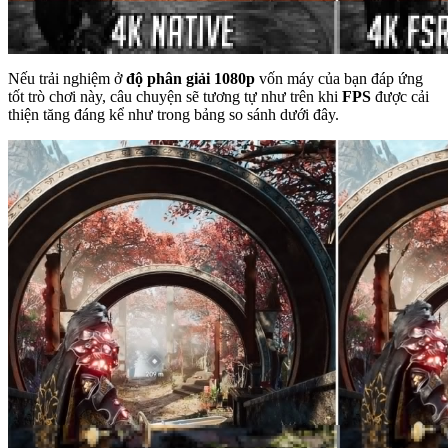
Nếu trải nghiệm ở
độ phân giải 1080p
vốn máy của bạn đáp ứng
tốt trò chơi này, câu chuyện sẽ tương tự như trên khi
FPS
được cải
thiện tăng đáng kể như trong bảng so sánh dưới đây.