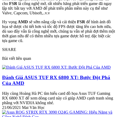
cho
FSR
là công nghệ mở, rất nhiều hãng phát triển game đã ngay
lập tức bắt tay với AMD để phát triển phần mềm này cụ thể như
Valve, Capcom, Ubisoft,..v.v
Hy vọng
AMD
sẽ sớm nâng cấp và cải thiện
FSR
để hình ảnh đồ
họa sẽ được chi tiết hơn và tốc độ FPS được tăng lên cao hơn nữa,
dù sao đây vẫn là công nghệ mới, chúng ta vẫn sẽ phải đợi thêm một
thời gian nữa để có thêm nhiều tựa game được hỗ trợ, đặc biệt các
tựa game cũ.
SHARE
Bài viết liên quan
Đánh Giá ASUS TUF RX 6800 XT: Bước Đột Phá
Của AMD
Hãy cùng Hoàng Hà PC tìm hiểu card đồ họa Asus TUF Gaming
RX 6800 XT để xem dòng card này có giúp AMD cạnh tranh sòng
phẳng với NVIDIA không nhé.
21/06/2021
Mai Văn Học