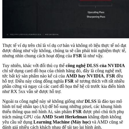
Thực tế ví dụ trên chỉ là ví dụ cơ bản và không rõ liệu thực tế nó đạt
được đúng như vậy không, chúng ta sẽ cần phải trải nghiệm thực tế,
nhưng nhìn chung cách hoạt động của
FSR
là như vậy.
Tuy nhiên, khác với đối thủ cụ thể
công nghệ DLSS của NVIDIA
chỉ sử dụng card đồ họa của chính hãng đó, đây là công nghệ mở,
tức bất kỳ sản phẩm nào kể cả của
AMD hay NVIDIA
,
FSR
đều
hỗ trợ. Điều này cũng đồng nghĩa
FSR
sẽ tương thích với rất nhiều
phần cứng và ngay cả các card đồ họa thế hệ cũ trước kia điển hình
như RX 5xx vẫn sẽ được hỗ trợ.
Ngoài ra công nghệ này sẽ không giống như
DLSS
là đào tạo mô
hình trí tuệ nhân tạo (Ai) để bổ sung những pixel, các khung hình
thiếu thông qua mô hình Ai, sản phẩm
FSR
được phó chủ tích phụ
trách mảng GPU của
AMD Scott Herkelman
khẳng định không
yêu cầu sử dụng
Learning Machine (Máy học)
và AMD cũng sẽ
đánh giá nhiều cách khách nhau để tái tạo lại hình ảnh.