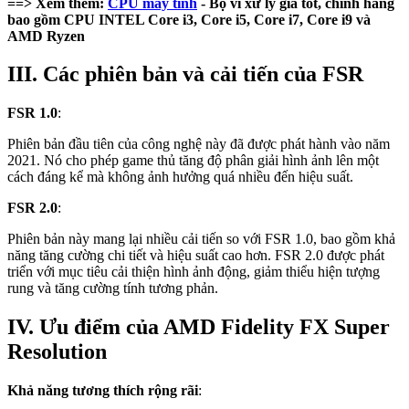
==> Xem thêm:
CPU máy tính
- Bộ vi xử lý giá tốt, chính hãng
bao gồm CPU INTEL Core i3, Core i5, Core i7, Core i9 và
AMD Ryzen
III. Các phiên bản và cải tiến của FSR
FSR 1.0
:
Phiên bản đầu tiên của công nghệ này đã được phát hành vào năm
2021. Nó cho phép game thủ tăng độ phân giải hình ảnh lên một
cách đáng kể mà không ảnh hưởng quá nhiều đến hiệu suất.
FSR 2.0
:
Phiên bản này mang lại nhiều cải tiến so với FSR 1.0, bao gồm khả
năng tăng cường chi tiết và hiệu suất cao hơn. FSR 2.0 được phát
triển với mục tiêu cải thiện hình ảnh động, giảm thiểu hiện tượng
rung và tăng cường tính tương phản.
IV. Ưu điểm của AMD Fidelity FX Super
Resolution
Khả năng tương thích rộng rãi
: