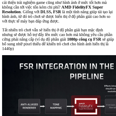
cải thiện trải nghiệm game cũng như hình ảnh ở mức tốt hơn mà
không cần tới việc tốn kém chi phí?
AMD FidelityFX Super
Resolution
. Giống với
DLSS, FSR
là một tính năng giúp tái tạo lại
hình ảnh, từ đó trò chơi sẽ được hiển thị ở độ phân giải cao hơn so
với thực tế máy bạn đáp ứng được.
Tất nhiên trò chơi vẫn sẽ hiển thị ở độ phân giải bạn mặc định
nhưng sẽ được hỗ trợ đẩy lên mức cao hơn mà không yêu cầu phần
cứng phải nâng cấp (ví dụ độ phân giải
1080p công cụ FSR
sẽ giúp
bổ sung nhữ pixel thiếu để khiến trò chơi cho hình ảnh hiển thị là
1440p)