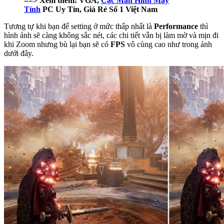
==> Xem thêm: VGA,
Cạc Màn Hình Máy
Tính
PC Uy Tín, Giá Rẻ Số 1 Việt Nam
Tương tự khi bạn để setting ở mức thấp nhất là
Performance
thì
hình ảnh sẽ càng không sắc nét, các chi tiết vẫn bị làm mờ và mịn đi
khi Zoom nhưng bù lại bạn sẽ có
FPS
vô cùng cao như trong ảnh
dưới đây.