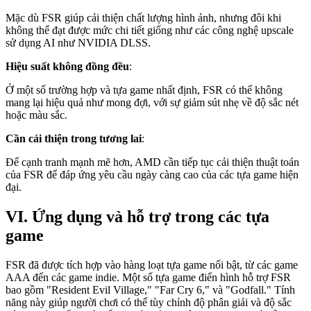
Mặc dù FSR giúp cải thiện chất lượng hình ảnh, nhưng đôi khi
không thể đạt được mức chi tiết giống như các công nghệ upscale
sử dụng AI như NVIDIA DLSS.
Hiệu suất không đồng đều
:
Ở một số trường hợp và tựa game nhất định, FSR có thể không
mang lại hiệu quả như mong đợi, với sự giảm sút nhẹ về độ sắc nét
hoặc màu sắc.
Cần cải thiện trong tương lai
:
Để cạnh tranh mạnh mẽ hơn, AMD cần tiếp tục cải thiện thuật toán
của FSR để đáp ứng yêu cầu ngày càng cao của các tựa game hiện
đại.
VI. Ứng dụng và hỗ trợ trong các tựa
game
FSR đã được tích hợp vào hàng loạt tựa game nổi bật, từ các game
AAA đến các game indie. Một số tựa game điển hình hỗ trợ FSR
bao gồm "Resident Evil Village," "Far Cry 6," và "Godfall." Tính
năng này giúp người chơi có thể tùy chỉnh độ phân giải và độ sắc