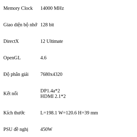
Memory Clock
14000 MHz
Giao diện bộ nhớ
128 bit
DirectX
12 Ultimate
OpenGL
4.6
Độ phân giải
7680x4320
DP1.4a*2
Kết nối
HDMI 2.1*2
Kích thước
L=198.1 W=120.6 H=39 mm
PSU đề nghị
450W