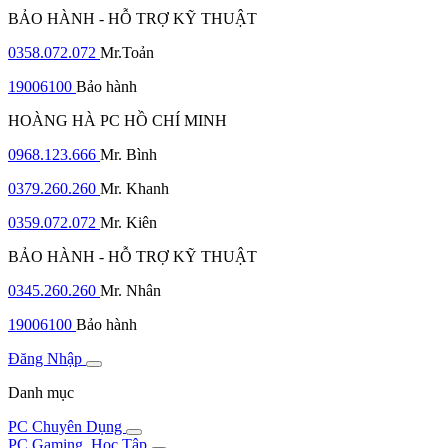
BẢO HÀNH - HỖ TRỢ KỸ THUẬT
0358.072.072
Mr.Toản
19006100
Bảo hành
HOÀNG HÀ PC HỒ CHÍ MINH
0968.123.666
Mr. Bình
0379.260.260
Mr. Khanh
0359.072.072
Mr. Kiên
BẢO HÀNH - HỖ TRỢ KỸ THUẬT
0345.260.260
Mr. Nhân
19006100
Bảo hành
Đăng Nhập
Danh mục
PC Chuyên Dụng
PC Gaming, Học Tập