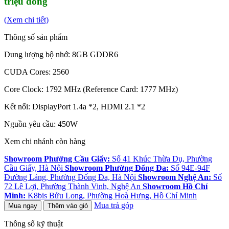
triệu đồng
(Xem chi tiết)
Thông số sản phẩm
Dung lượng bộ nhớ: 8GB GDDR6
CUDA Cores: 2560
Core Clock: 1792 MHz (Reference Card: 1777 MHz)
Kết nối: DisplayPort 1.4a *2, HDMI 2.1 *2
Nguồn yêu cầu: 450W
Xem chi nhánh còn hàng
Showroom Phường Cầu Giấy:
Số 41 Khúc Thừa Dụ, Phường
Cầu Giấy, Hà Nội
Showroom Phường Đống Đa:
Số 94E-94F
Đường Láng, Phường Đống Đa, Hà Nội
Showroom Nghệ An:
Số
72 Lê Lợi, Phường Thành Vinh, Nghệ An
Showroom Hồ Chí
Minh:
K8bis Bửu Long, Phường Hoà Hưng, Hồ Chí Minh
Mua trả góp
Mua ngay
Thêm vào giỏ
Thông số kỹ thuật