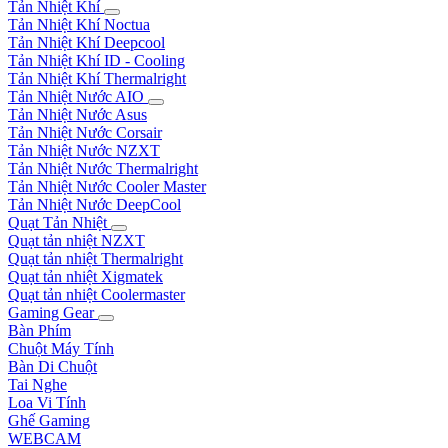
Tản Nhiệt Khí
Tản Nhiệt Khí Noctua
Tản Nhiệt Khí Deepcool
Tản Nhiệt Khí ID - Cooling
Tản Nhiệt Khí Thermalright
Tản Nhiệt Nước AIO
Tản Nhiệt Nước Asus
Tản Nhiệt Nước Corsair
Tản Nhiệt Nước NZXT
Tản Nhiệt Nước Thermalright
Tản Nhiệt Nước Cooler Master
Tản Nhiệt Nước DeepCool
Quạt Tản Nhiệt
Quạt tản nhiệt NZXT
Quạt tản nhiệt Thermalright
Quạt tản nhiệt Xigmatek
Quạt tản nhiệt Coolermaster
Gaming Gear
Bàn Phím
Chuột Máy Tính
Bàn Di Chuột
Tai Nghe
Loa Vi Tính
Ghế Gaming
WEBCAM