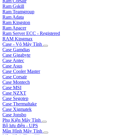
Ram Corsair
Ram Gskill
Ram Teamgroup
Ram Adata
Ram Kingston
Ram Apacer
Ram Server ECC - Registered
RAM Kingmax
Case - Vỏ Máy Tính
Case Gamdias
Case Gigabyte
Case Antec
Case Asus
Case Cooler Master
Case Corsair
Case Montech
Case MSI
Case NZXT
Case Segotep
Case Thermaltake
Case Xigmatek
Case Jonsbo
Phụ Kiện Máy Tính
Bộ lưu điện - UPS
Màn Hình Máy Tính