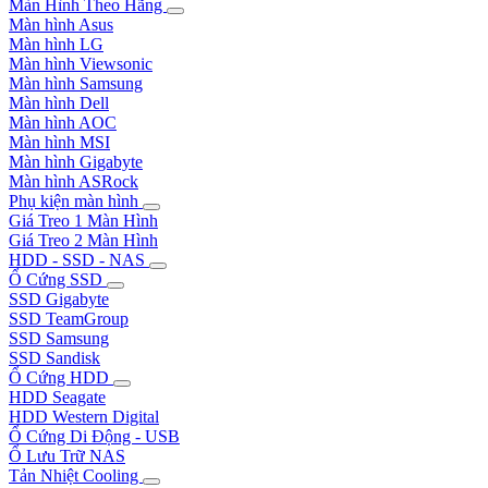
Màn Hình Theo Hãng
Màn hình Asus
Màn hình LG
Màn hình Viewsonic
Màn hình Samsung
Màn hình Dell
Màn hình AOC
Màn hình MSI
Màn hình Gigabyte
Màn hình ASRock
Phụ kiện màn hình
Giá Treo 1 Màn Hình
Giá Treo 2 Màn Hình
HDD - SSD - NAS
Ổ Cứng SSD
SSD Gigabyte
SSD TeamGroup
SSD Samsung
SSD Sandisk
Ổ Cứng HDD
HDD Seagate
HDD Western Digital
Ổ Cứng Di Động - USB
Ổ Lưu Trữ NAS
Tản Nhiệt Cooling