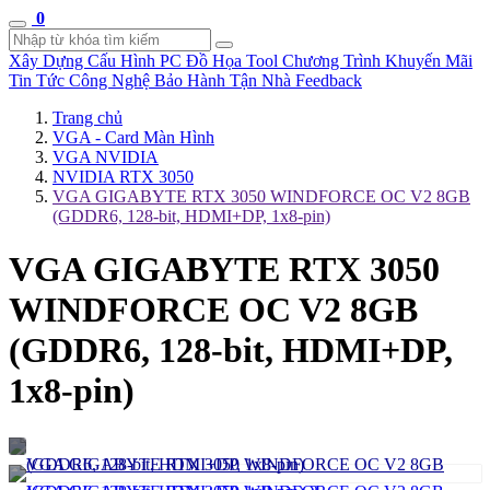
0
Xây Dựng Cấu Hình
PC Đồ Họa Tool
Chương Trình Khuyến Mãi
Tin Tức Công Nghệ
Bảo Hành Tận Nhà
Feedback
Trang chủ
VGA - Card Màn Hình
VGA NVIDIA
NVIDIA RTX 3050
VGA GIGABYTE RTX 3050 WINDFORCE OC V2 8GB
(GDDR6, 128-bit, HDMI+DP, 1x8-pin)
VGA GIGABYTE RTX 3050
WINDFORCE OC V2 8GB
(GDDR6, 128-bit, HDMI+DP,
1x8-pin)