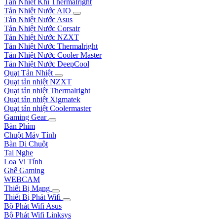
Tản Nhiệt Khí Thermalright
Tản Nhiệt Nước AIO
Tản Nhiệt Nước Asus
Tản Nhiệt Nước Corsair
Tản Nhiệt Nước NZXT
Tản Nhiệt Nước Thermalright
Tản Nhiệt Nước Cooler Master
Tản Nhiệt Nước DeepCool
Quạt Tản Nhiệt
Quạt tản nhiệt NZXT
Quạt tản nhiệt Thermalright
Quạt tản nhiệt Xigmatek
Quạt tản nhiệt Coolermaster
Gaming Gear
Bàn Phím
Chuột Máy Tính
Bàn Di Chuột
Tai Nghe
Loa Vi Tính
Ghế Gaming
WEBCAM
Thiết Bị Mạng
Thiết Bị Phát Wifi
Bộ Phát Wifi Asus
Bộ Phát Wifi Linksys