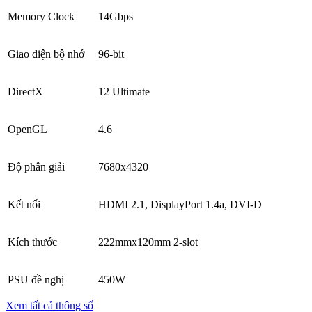
Memory Clock
14Gbps
Giao diện bộ nhớ
96-bit
DirectX
12 Ultimate
OpenGL
4.6
Độ phân giải
7680x4320
Kết nối
HDMI 2.1, DisplayPort 1.4a, DVI-D
Kích thước
222mmx120mm 2-slot
PSU đề nghị
450W
Xem tất cả thông số