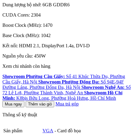
Dung lượng bộ nhớ: 6GB GDDR6
CUDA Cores: 2304
Boost Clock (MHz): 1470
Base Clock (MHz): 1042
Kết nối: HDMI 2.1, DisplayPort 1.4a, DVI-D
Nguồn yêu cầu: 450W
Xem chi nhánh còn hàng
Showroom Phường Cầu Giấy:
Số 41 Khúc Thừa Dụ, Phường
Cầu Giấy, Hà Nội
Showroom Phường Đống Đa:
Số 94E-94F
Đường Láng, Phường Đống Đa, Hà Nội
Showroom Nghệ An:
Số
72 Lê Lợi, Phường Thành Vinh, Nghệ An
Showroom Hồ Chí
Minh:
K8bis Bửu Long, Phường Hoà Hưng, Hồ Chí Minh
Mua trả góp
Mua ngay
Thêm vào giỏ
Thông số kỹ thuật
Sản phẩm
VGA
- Card đồ họa