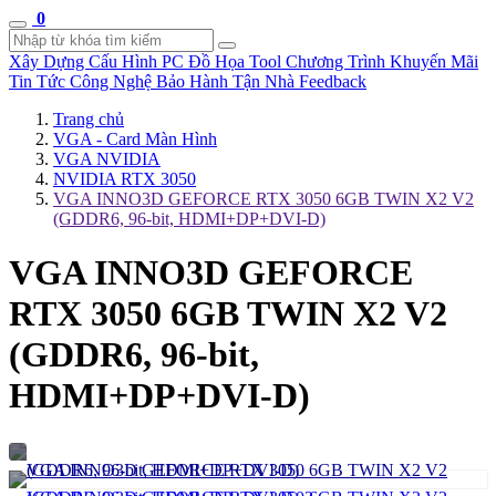
0
Xây Dựng Cấu Hình
PC Đồ Họa Tool
Chương Trình Khuyến Mãi
Tin Tức Công Nghệ
Bảo Hành Tận Nhà
Feedback
Trang chủ
VGA - Card Màn Hình
VGA NVIDIA
NVIDIA RTX 3050
VGA INNO3D GEFORCE RTX 3050 6GB TWIN X2 V2
(GDDR6, 96-bit, HDMI+DP+DVI-D)
VGA INNO3D GEFORCE
RTX 3050 6GB TWIN X2 V2
(GDDR6, 96-bit,
HDMI+DP+DVI-D)