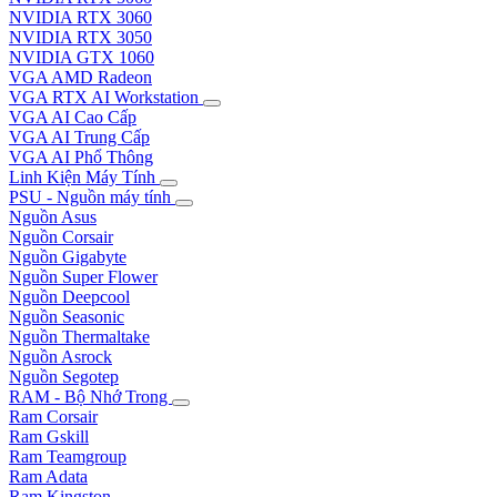
NVIDIA RTX 3060
NVIDIA RTX 3050
NVIDIA GTX 1060
VGA AMD Radeon
VGA RTX AI Workstation
VGA AI Cao Cấp
VGA AI Trung Cấp
VGA AI Phổ Thông
Linh Kiện Máy Tính
PSU - Nguồn máy tính
Nguồn Asus
Nguồn Corsair
Nguồn Gigabyte
Nguồn Super Flower
Nguồn Deepcool
Nguồn Seasonic
Nguồn Thermaltake
Nguồn Asrock
Nguồn Segotep
RAM - Bộ Nhớ Trong
Ram Corsair
Ram Gskill
Ram Teamgroup
Ram Adata
Ram Kingston