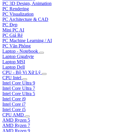
PC 3D Design, Animation
PC Rendering
PC Visualization
PC Architecture & CAD
PC Đẹp
Mini PC AI
PC Giá Rẻ
PC Machine Learning / AI
PC Văn Phòng
Laptop - Notebook
Laptop Gigabyte
Laptop MSI
Laptop Dell
CPU - Bộ Vi Xử Lý
CPU Intel
Intel Core Ultra 9
Intel Core Ultra 7
Intel Core Ultra 5
Intel Core i9
Intel Core i7
Intel Core i5
CPU AMD
AMD Ryzen 5
AMD Ryzen 7
AMD Ryzen 9