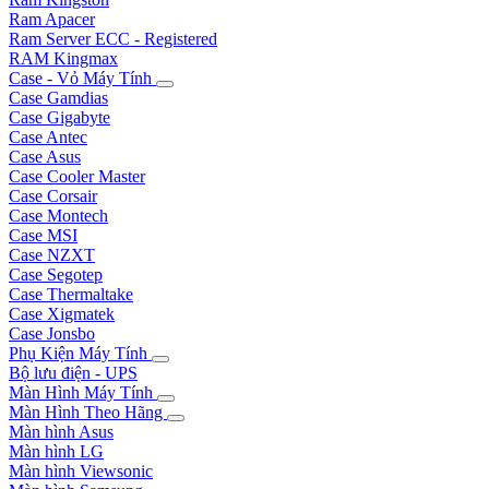
Ram Apacer
Ram Server ECC - Registered
RAM Kingmax
Case - Vỏ Máy Tính
Case Gamdias
Case Gigabyte
Case Antec
Case Asus
Case Cooler Master
Case Corsair
Case Montech
Case MSI
Case NZXT
Case Segotep
Case Thermaltake
Case Xigmatek
Case Jonsbo
Phụ Kiện Máy Tính
Bộ lưu điện - UPS
Màn Hình Máy Tính
Màn Hình Theo Hãng
Màn hình Asus
Màn hình LG
Màn hình Viewsonic