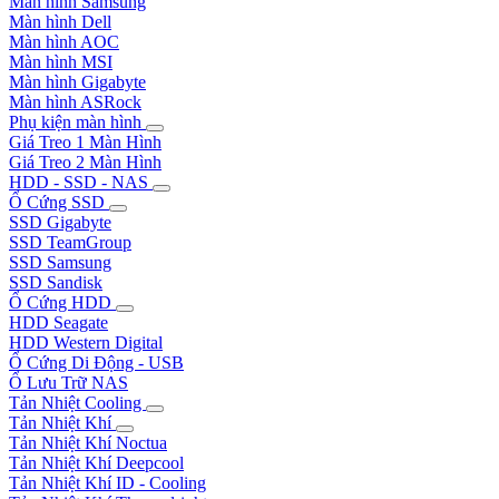
Màn hình Samsung
Màn hình Dell
Màn hình AOC
Màn hình MSI
Màn hình Gigabyte
Màn hình ASRock
Phụ kiện màn hình
Giá Treo 1 Màn Hình
Giá Treo 2 Màn Hình
HDD - SSD - NAS
Ổ Cứng SSD
SSD Gigabyte
SSD TeamGroup
SSD Samsung
SSD Sandisk
Ổ Cứng HDD
HDD Seagate
HDD Western Digital
Ổ Cứng Di Động - USB
Ổ Lưu Trữ NAS
Tản Nhiệt Cooling
Tản Nhiệt Khí
Tản Nhiệt Khí Noctua
Tản Nhiệt Khí Deepcool
Tản Nhiệt Khí ID - Cooling