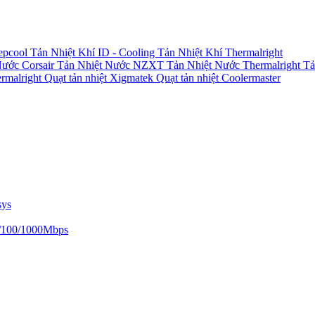
epcool
Tản Nhiệt Khí ID - Cooling
Tản Nhiệt Khí Thermalright
Nước Corsair
Tản Nhiệt Nước NZXT
Tản Nhiệt Nước Thermalright
Tả
ermalright
Quạt tản nhiệt Xigmatek
Quạt tản nhiệt Coolermaster
sys
/100/1000Mbps