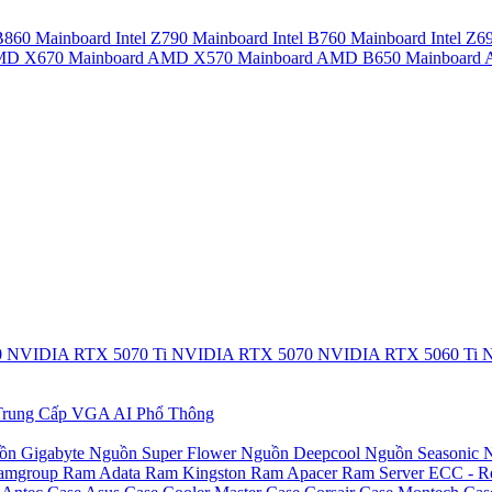
 B860
Mainboard Intel Z790
Mainboard Intel B760
Mainboard Intel Z6
AMD X670
Mainboard AMD X570
Mainboard AMD B650
Mainboar
0
NVIDIA RTX 5070 Ti
NVIDIA RTX 5070
NVIDIA RTX 5060 Ti
N
rung Cấp
VGA AI Phổ Thông
ồn Gigabyte
Nguồn Super Flower
Nguồn Deepcool
Nguồn Seasonic
N
amgroup
Ram Adata
Ram Kingston
Ram Apacer
Ram Server ECC - R