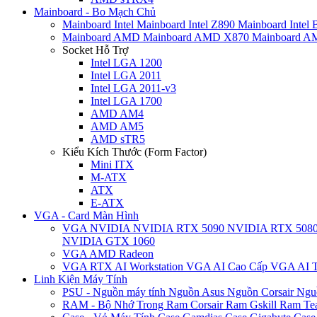
Mainboard - Bo Mạch Chủ
Mainboard Intel
Mainboard Intel Z890
Mainboard Intel
Mainboard AMD
Mainboard AMD X870
Mainboard 
Socket Hỗ Trợ
Intel LGA 1200
Intel LGA 2011
Intel LGA 2011-v3
Intel LGA 1700
AMD AM4
AMD AM5
AMD sTR5
Kiểu Kích Thước (Form Factor)
Mini ITX
M-ATX
ATX
E-ATX
VGA - Card Màn Hình
VGA NVIDIA
NVIDIA RTX 5090
NVIDIA RTX 508
NVIDIA GTX 1060
VGA AMD Radeon
VGA RTX AI Workstation
VGA AI Cao Cấp
VGA AI T
Linh Kiện Máy Tính
PSU - Nguồn máy tính
Nguồn Asus
Nguồn Corsair
Ngu
RAM - Bộ Nhớ Trong
Ram Corsair
Ram Gskill
Ram Te