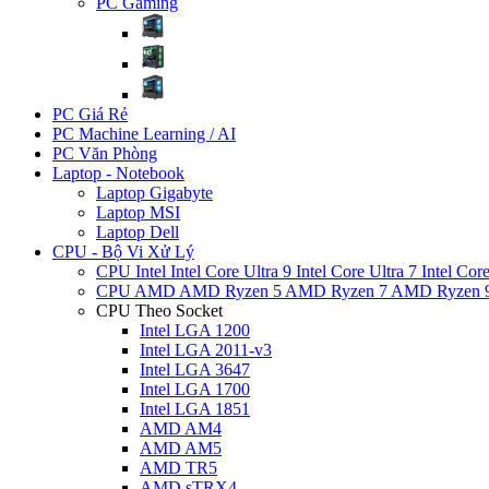
PC Gaming
PC Giá Rẻ
PC Machine Learning / AI
PC Văn Phòng
Laptop - Notebook
Laptop Gigabyte
Laptop MSI
Laptop Dell
CPU - Bộ Vi Xử Lý
CPU Intel
Intel Core Ultra 9
Intel Core Ultra 7
Intel Cor
CPU AMD
AMD Ryzen 5
AMD Ryzen 7
AMD Ryzen 
CPU Theo Socket
Intel LGA 1200
Intel LGA 2011-v3
Intel LGA 3647
Intel LGA 1700
Intel LGA 1851
AMD AM4
AMD AM5
AMD TR5
AMD sTRX4