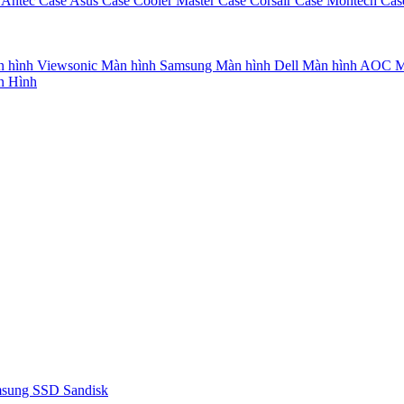
 Antec
Case Asus
Case Cooler Master
Case Corsair
Case Montech
Cas
 hình Viewsonic
Màn hình Samsung
Màn hình Dell
Màn hình AOC
M
n Hình
msung
SSD Sandisk