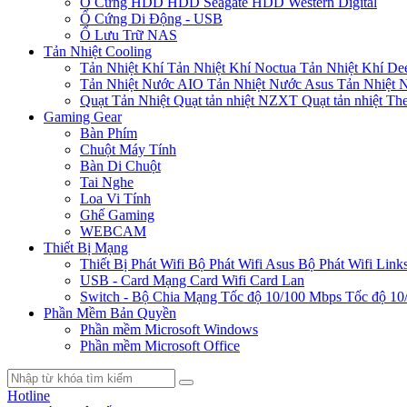
Ổ Cứng HDD
HDD Seagate
HDD Western Digital
Ổ Cứng Di Động - USB
Ổ Lưu Trữ NAS
Tản Nhiệt Cooling
Tản Nhiệt Khí
Tản Nhiệt Khí Noctua
Tản Nhiệt Khí De
Tản Nhiệt Nước AIO
Tản Nhiệt Nước Asus
Tản Nhiệt 
Quạt Tản Nhiệt
Quạt tản nhiệt NZXT
Quạt tản nhiệt Th
Gaming Gear
Bàn Phím
Chuột Máy Tính
Bàn Di Chuột
Tai Nghe
Loa Vi Tính
Ghế Gaming
WEBCAM
Thiết Bị Mạng
Thiết Bị Phát Wifi
Bộ Phát Wifi Asus
Bộ Phát Wifi Link
USB - Card Mạng
Card Wifi
Card Lan
Switch - Bộ Chia Mạng
Tốc độ 10/100 Mbps
Tốc độ 10
Phần Mềm Bản Quyền
Phần mềm Microsoft Windows
Phần mềm Microsoft Office
Hotline