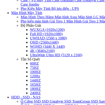
Case - Vỏ Máy Tính
Case Gamdias
Case Gigabyte
Case
Case Jonsbo
Phụ Kiện Máy Tính
Bộ lưu điện - UPS
Màn Hình Máy Tính
Màn Hình Theo Hãng
Màn hình Asus
Màn hình LG
Màn
Phụ kiện màn hình
Giá Treo 1 Màn Hình
Giá Treo 2 Mà
Độ Phân Giải
WUXGA (1920x1200)
Full HD (1920x1080)
UWHAD (2560 x 1080)
QHD (2560x1440)
WQHD (3440 X 1440)
4K (3840x2160)
UltraWide Ultra HD (5120 x 2160)
Tần Số Quét
60HZ
75HZ
100HZ
120Hz
144HZ
165HZ
180HZ
240HZ
HDD - SSD - NAS
Ổ Cứng SSD
SSD Gigabyte
SSD TeamGroup
SSD Sa