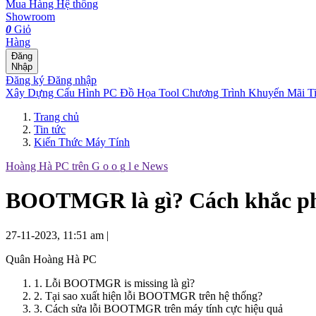
Mua Hàng
Hệ thống
Showroom
0
Giỏ
Hàng
Đăng
Nhập
Đăng ký
Đăng nhập
Xây Dựng Cấu Hình
PC Đồ Họa Tool
Chương Trình Khuyến Mãi
T
Trang chủ
Tin tức
Kiến Thức Máy Tính
Hoàng Hà PC trên
G
o
o
g
l
e
News
BOOTMGR là gì? Cách khắc ph
27-11-2023, 11:51 am
|
Quân Hoàng Hà PC
1. Lỗi BOOTMGR is missing là gì?
2. Tại sao xuất hiện lỗi BOOTMGR trên hệ thống?
3. Cách sửa lỗi BOOTMGR trên máy tính cực hiệu quả