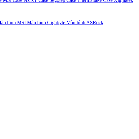
e MSI
Case NZXT
Case Segotep
Case Thermaltake
Case Xigmatek
àn hình MSI
Màn hình Gigabyte
Màn hình ASRock