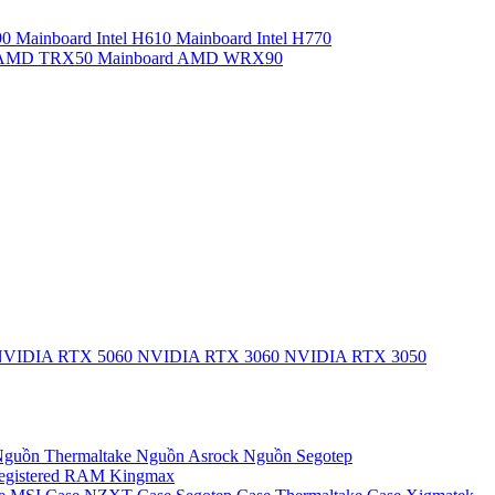
90
Mainboard Intel H610
Mainboard Intel H770
d AMD TRX50
Mainboard AMD WRX90
VIDIA RTX 5060
NVIDIA RTX 3060
NVIDIA RTX 3050
guồn Thermaltake
Nguồn Asrock
Nguồn Segotep
egistered
RAM Kingmax