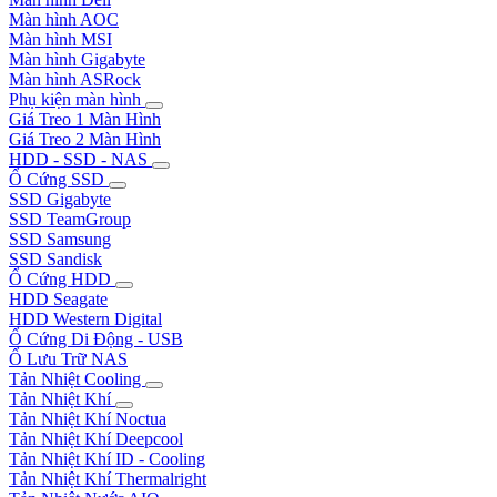
Màn hình AOC
Màn hình MSI
Màn hình Gigabyte
Màn hình ASRock
Phụ kiện màn hình
Giá Treo 1 Màn Hình
Giá Treo 2 Màn Hình
HDD - SSD - NAS
Ổ Cứng SSD
SSD Gigabyte
SSD TeamGroup
SSD Samsung
SSD Sandisk
Ổ Cứng HDD
HDD Seagate
HDD Western Digital
Ổ Cứng Di Động - USB
Ổ Lưu Trữ NAS
Tản Nhiệt Cooling
Tản Nhiệt Khí
Tản Nhiệt Khí Noctua
Tản Nhiệt Khí Deepcool
Tản Nhiệt Khí ID - Cooling
Tản Nhiệt Khí Thermalright