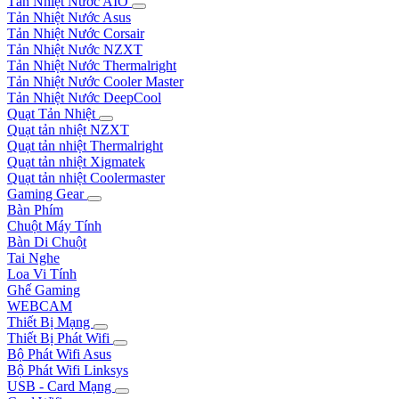
Tản Nhiệt Nước AIO
Tản Nhiệt Nước Asus
Tản Nhiệt Nước Corsair
Tản Nhiệt Nước NZXT
Tản Nhiệt Nước Thermalright
Tản Nhiệt Nước Cooler Master
Tản Nhiệt Nước DeepCool
Quạt Tản Nhiệt
Quạt tản nhiệt NZXT
Quạt tản nhiệt Thermalright
Quạt tản nhiệt Xigmatek
Quạt tản nhiệt Coolermaster
Gaming Gear
Bàn Phím
Chuột Máy Tính
Bàn Di Chuột
Tai Nghe
Loa Vi Tính
Ghế Gaming
WEBCAM
Thiết Bị Mạng
Thiết Bị Phát Wifi
Bộ Phát Wifi Asus
Bộ Phát Wifi Linksys
USB - Card Mạng