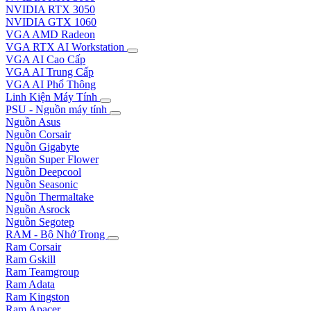
NVIDIA RTX 3050
NVIDIA GTX 1060
VGA AMD Radeon
VGA RTX AI Workstation
VGA AI Cao Cấp
VGA AI Trung Cấp
VGA AI Phổ Thông
Linh Kiện Máy Tính
PSU - Nguồn máy tính
Nguồn Asus
Nguồn Corsair
Nguồn Gigabyte
Nguồn Super Flower
Nguồn Deepcool
Nguồn Seasonic
Nguồn Thermaltake
Nguồn Asrock
Nguồn Segotep
RAM - Bộ Nhớ Trong
Ram Corsair
Ram Gskill
Ram Teamgroup
Ram Adata
Ram Kingston
Ram Apacer