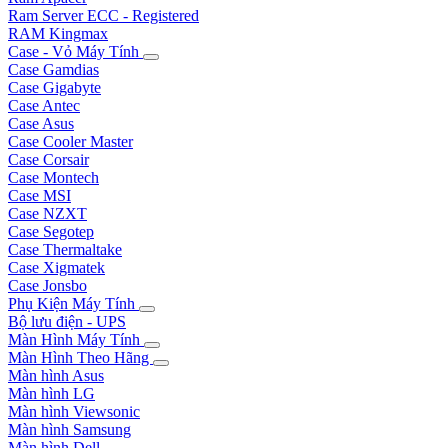
Ram Server ECC - Registered
RAM Kingmax
Case - Vỏ Máy Tính
Case Gamdias
Case Gigabyte
Case Antec
Case Asus
Case Cooler Master
Case Corsair
Case Montech
Case MSI
Case NZXT
Case Segotep
Case Thermaltake
Case Xigmatek
Case Jonsbo
Phụ Kiện Máy Tính
Bộ lưu điện - UPS
Màn Hình Máy Tính
Màn Hình Theo Hãng
Màn hình Asus
Màn hình LG
Màn hình Viewsonic
Màn hình Samsung
Màn hình Dell