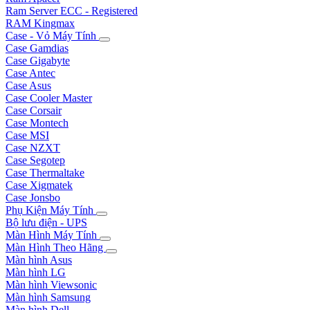
Ram Server ECC - Registered
RAM Kingmax
Case - Vỏ Máy Tính
Case Gamdias
Case Gigabyte
Case Antec
Case Asus
Case Cooler Master
Case Corsair
Case Montech
Case MSI
Case NZXT
Case Segotep
Case Thermaltake
Case Xigmatek
Case Jonsbo
Phụ Kiện Máy Tính
Bộ lưu điện - UPS
Màn Hình Máy Tính
Màn Hình Theo Hãng
Màn hình Asus
Màn hình LG
Màn hình Viewsonic
Màn hình Samsung
Màn hình Dell