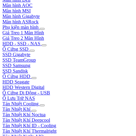
Màn hình AOC
Màn hình MSI
Màn hình Gigabyte
Màn hình ASRock
Phụ kiện màn hình
Giá Treo 1 Màn Hình
Giá Treo 2 Màn Hình
HDD - SSD - NAS
Ổ Cứng SSD
SSD Gigabyte
SSD TeamGroup
SSD Samsung
SSD Sandisk
Ổ Cứng HDD
HDD Seagate
HDD Western Digital
Ổ Cứng Di Động - USB
Ổ Lưu Trữ NAS
Tản Nhiệt Cooling
Tản Nhiệt Khí
Tản Nhiệt Khí Noctua
Tản Nhiệt Khí Deepcool
Tản Nhiệt Khí ID - Cooling
Tản Nhiệt Khí Thermalright