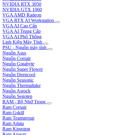
NVIDIA RTX 3050
NVIDIA GTX 1060
VGA AMD Radeon
VGA RTX AI Workstation
VGA AI Cao Cấp
VGA AI Trung Cấp
VGA AI Phổ Thông
Linh Kiện Máy Tính
PSU - Nguồn máy tính
Nguồn Asus
Nguồn Corsair
Nguồn Gigabyte
Nguồn Super Flower
Nguồn Deepcool
Nguồn Seasonic
Nguồn Thermaltake
Nguồn Asrock
Nguồn Segotep
RAM - Bộ Nhớ Trong
Ram Corsair
Ram Gskill
Ram Teamgroup
Ram Adata
Ram Kingston
Ram Apacer