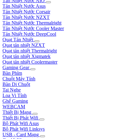
Tản Nhiệt Nước AIO
Tản Nhiệt Nước Asus
Tản Nhiệt Nước Corsair
Tản Nhiệt Nước NZXT
Tản Nhiệt Nước Thermalright
Tản Nhiệt Nước Cooler Master
Tản Nhiệt Nước DeepCool
Quạt Tản Nhiệt
Quạt tản nhiệt NZXT
Quạt tản nhiệt Thermalright
Quạt tản nhiệt Xigmatek
Quạt tản nhiệt Coolermaster
Gaming Gear
Bàn Phím
Chuột Máy Tính
Bàn Di Chuột
Tai Nghe
Loa Vi Tính
Ghế Gaming
WEBCAM
Thiết Bị Mạng
Thiết Bị Phát Wifi
Bộ Phát Wifi Asus
Bộ Phát Wifi Linksys
USB - Card Mạng