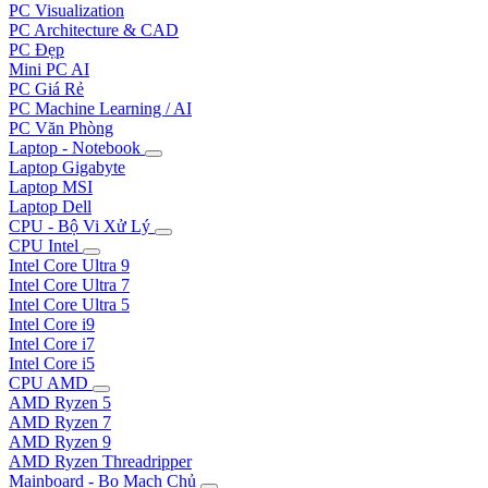
PC Visualization
PC Architecture & CAD
PC Đẹp
Mini PC AI
PC Giá Rẻ
PC Machine Learning / AI
PC Văn Phòng
Laptop - Notebook
Laptop Gigabyte
Laptop MSI
Laptop Dell
CPU - Bộ Vi Xử Lý
CPU Intel
Intel Core Ultra 9
Intel Core Ultra 7
Intel Core Ultra 5
Intel Core i9
Intel Core i7
Intel Core i5
CPU AMD
AMD Ryzen 5
AMD Ryzen 7
AMD Ryzen 9
AMD Ryzen Threadripper
Mainboard - Bo Mạch Chủ