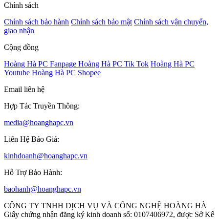
Chính sách
Chính sách bảo hành
Chính sách bảo mật
Chính sách vận chuyển,
giao nhận
Cộng đồng
Hoàng Hà PC Fanpage
Hoàng Hà PC Tik Tok
Hoàng Hà PC
Youtube
Hoàng Hà PC Shopee
Email liên hệ
Hợp Tác Truyền Thông:
media@hoanghapc.vn
Liên Hệ Báo Giá:
kinhdoanh@hoanghapc.vn
Hỗ Trợ Bảo Hành:
baohanh@hoanghapc.vn
CÔNG TY TNHH DỊCH VỤ VÀ CÔNG NGHỆ HOÀNG HÀ
Giấy chứng nhận đăng ký kinh doanh số: 0107406972, được Sở Kế