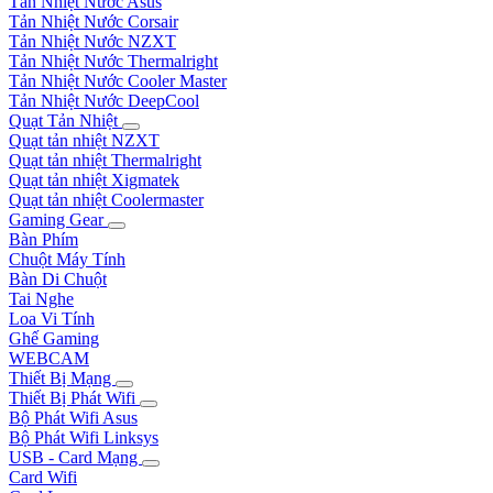
Tản Nhiệt Nước Asus
Tản Nhiệt Nước Corsair
Tản Nhiệt Nước NZXT
Tản Nhiệt Nước Thermalright
Tản Nhiệt Nước Cooler Master
Tản Nhiệt Nước DeepCool
Quạt Tản Nhiệt
Quạt tản nhiệt NZXT
Quạt tản nhiệt Thermalright
Quạt tản nhiệt Xigmatek
Quạt tản nhiệt Coolermaster
Gaming Gear
Bàn Phím
Chuột Máy Tính
Bàn Di Chuột
Tai Nghe
Loa Vi Tính
Ghế Gaming
WEBCAM
Thiết Bị Mạng
Thiết Bị Phát Wifi
Bộ Phát Wifi Asus
Bộ Phát Wifi Linksys
USB - Card Mạng
Card Wifi