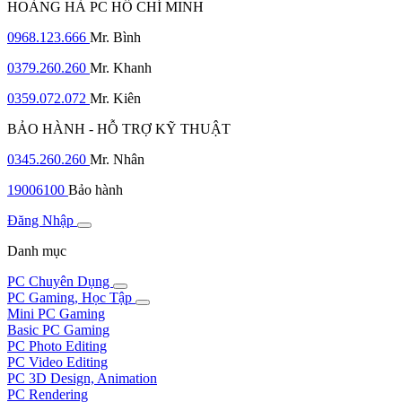
HOÀNG HÀ PC HỒ CHÍ MINH
0968.123.666
Mr. Bình
0379.260.260
Mr. Khanh
0359.072.072
Mr. Kiên
BẢO HÀNH - HỖ TRỢ KỸ THUẬT
0345.260.260
Mr. Nhân
19006100
Bảo hành
Đăng Nhập
Danh mục
PC Chuyên Dụng
PC Gaming, Học Tập
Mini PC Gaming
Basic PC Gaming
PC Photo Editing
PC Video Editing
PC 3D Design, Animation
PC Rendering