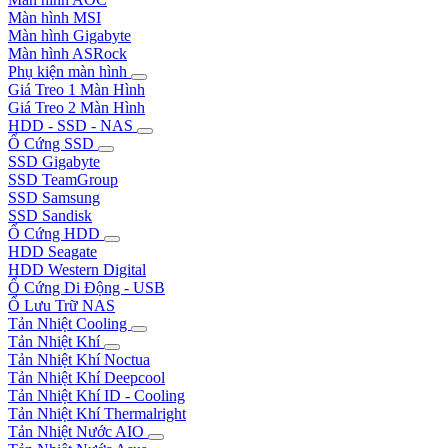
Màn hình MSI
Màn hình Gigabyte
Màn hình ASRock
Phụ kiện màn hình
Giá Treo 1 Màn Hình
Giá Treo 2 Màn Hình
HDD - SSD - NAS
Ổ Cứng SSD
SSD Gigabyte
SSD TeamGroup
SSD Samsung
SSD Sandisk
Ổ Cứng HDD
HDD Seagate
HDD Western Digital
Ổ Cứng Di Động - USB
Ổ Lưu Trữ NAS
Tản Nhiệt Cooling
Tản Nhiệt Khí
Tản Nhiệt Khí Noctua
Tản Nhiệt Khí Deepcool
Tản Nhiệt Khí ID - Cooling
Tản Nhiệt Khí Thermalright
Tản Nhiệt Nước AIO