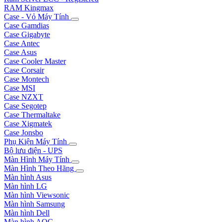
RAM Kingmax
Case - Vỏ Máy Tính
Case Gamdias
Case Gigabyte
Case Antec
Case Asus
Case Cooler Master
Case Corsair
Case Montech
Case MSI
Case NZXT
Case Segotep
Case Thermaltake
Case Xigmatek
Case Jonsbo
Phụ Kiện Máy Tính
Bộ lưu điện - UPS
Màn Hình Máy Tính
Màn Hình Theo Hãng
Màn hình Asus
Màn hình LG
Màn hình Viewsonic
Màn hình Samsung
Màn hình Dell
Màn hình AOC