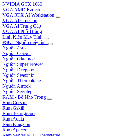
NVIDIA GTX 1060
VGA AMD Radeon
VGA RTX AI Workstation
VGA AI Cao Cấp
VGA AI Trung Cấp
VGA AI Phổ Thông
Linh Kiện Máy Tính
PSU - Nguồn máy tính
Nguồn Asus
Nguồn Corsair
Nguồn Gigabyte
Nguồn Super Flower
Nguồn Deepcool
Nguồn Seasonic
Nguồn Thermaltake
Nguồn Asrock
Nguồn Segotep
RAM - Bộ Nhớ Trong
Ram Corsair
Ram Gskill
Ram Teamgroup
Ram Adata
Ram Kingston
Ram Apacer
Ram Server ECC - Registered