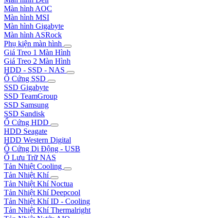
Màn hình AOC
Màn hình MSI
Màn hình Gigabyte
Màn hình ASRock
Phụ kiện màn hình
Giá Treo 1 Màn Hình
Giá Treo 2 Màn Hình
HDD - SSD - NAS
Ổ Cứng SSD
SSD Gigabyte
SSD TeamGroup
SSD Samsung
SSD Sandisk
Ổ Cứng HDD
HDD Seagate
HDD Western Digital
Ổ Cứng Di Động - USB
Ổ Lưu Trữ NAS
Tản Nhiệt Cooling
Tản Nhiệt Khí
Tản Nhiệt Khí Noctua
Tản Nhiệt Khí Deepcool
Tản Nhiệt Khí ID - Cooling
Tản Nhiệt Khí Thermalright