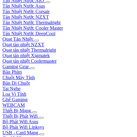
Tản Nhiệt Nước AIO
Tản Nhiệt Nước Asus
Tản Nhiệt Nước Corsair
Tản Nhiệt Nước NZXT
Tản Nhiệt Nước Thermalright
Tản Nhiệt Nước Cooler Master
Tản Nhiệt Nước DeepCool
Quạt Tản Nhiệt
Quạt tản nhiệt NZXT
Quạt tản nhiệt Thermalright
Quạt tản nhiệt Xigmatek
Quạt tản nhiệt Coolermaster
Gaming Gear
Bàn Phím
Chuột Máy Tính
Bàn Di Chuột
Tai Nghe
Loa Vi Tính
Ghế Gaming
WEBCAM
Thiết Bị Mạng
Thiết Bị Phát Wifi
Bộ Phát Wifi Asus
Bộ Phát Wifi Linksys
USB - Card Mạng