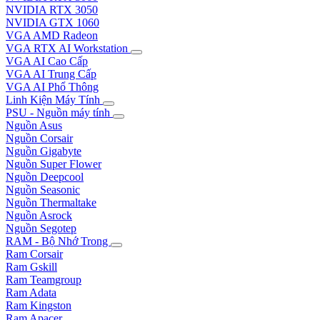
NVIDIA RTX 3050
NVIDIA GTX 1060
VGA AMD Radeon
VGA RTX AI Workstation
VGA AI Cao Cấp
VGA AI Trung Cấp
VGA AI Phổ Thông
Linh Kiện Máy Tính
PSU - Nguồn máy tính
Nguồn Asus
Nguồn Corsair
Nguồn Gigabyte
Nguồn Super Flower
Nguồn Deepcool
Nguồn Seasonic
Nguồn Thermaltake
Nguồn Asrock
Nguồn Segotep
RAM - Bộ Nhớ Trong
Ram Corsair
Ram Gskill
Ram Teamgroup
Ram Adata
Ram Kingston
Ram Apacer