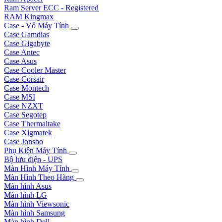
Ram Server ECC - Registered
RAM Kingmax
Case - Vỏ Máy Tính
Case Gamdias
Case Gigabyte
Case Antec
Case Asus
Case Cooler Master
Case Corsair
Case Montech
Case MSI
Case NZXT
Case Segotep
Case Thermaltake
Case Xigmatek
Case Jonsbo
Phụ Kiện Máy Tính
Bộ lưu điện - UPS
Màn Hình Máy Tính
Màn Hình Theo Hãng
Màn hình Asus
Màn hình LG
Màn hình Viewsonic
Màn hình Samsung
Màn hình Dell